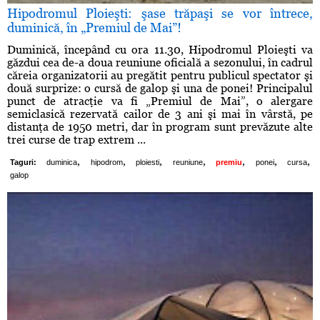
Hipodromul Ploieşti: şase trăpaşi se vor întrece,
duminică, în „Premiul de Mai”!
Duminică, începând cu ora 11.30, Hipodromul Ploieşti va
găzdui cea de-a doua reuniune oficială a sezonului, în cadrul
căreia organizatorii au pregătit pentru publicul spectator şi
două surprize: o cursă de galop şi una de ponei! Principalul
punct de atracţie va fi „Premiul de Mai”, o alergare
semiclasică rezervată cailor de 3 ani şi mai în vârstă, pe
distanţa de 1950 metri, dar în program sunt prevăzute alte
trei curse de trap extrem ...
,
,
,
,
,
,
,
Taguri:
duminica
hipodrom
ploiesti
reuniune
premiu
ponei
cursa
galop