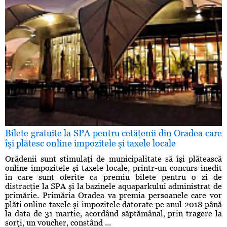
Bilete gratuite la SPA pentru cetăţenii din Oradea care
îşi plătesc online impozitele şi taxele locale
Orădenii sunt stimulaţi de municipalitate să îşi plătească
online impozitele şi taxele locale, printr-un concurs inedit
în care sunt oferite ca premiu bilete pentru o zi de
distracţie la SPA şi la bazinele aquaparkului administrat de
primărie. Primăria Oradea va premia persoanele care vor
plăti online taxele şi impozitele datorate pe anul 2018 până
la data de 31 martie, acordând săptămânal, prin tragere la
sorţi, un voucher, constând ...