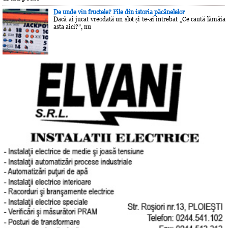
De unde vin fructele? File din istoria păcănelelor
Dacă ai jucat vreodată un slot și te-ai întrebat „Ce caută lămâia
asta aici?”, nu