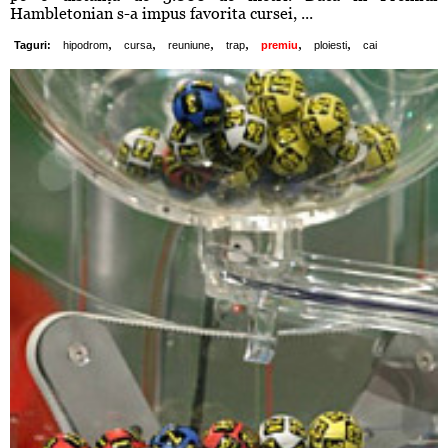
Hambletonian s-a impus favorita cursei, ...
,
,
,
,
,
,
Taguri:
hipodrom
cursa
reuniune
trap
premiu
ploiesti
cai