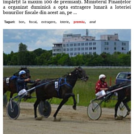
împărţit la maxim 100 de premianţi. Ministerul Finanţelor
a organizat duminică a opta extragere lunară a loteriei
bonurilor fiscale din acest an, pe ...
,
,
,
,
,
Taguri:
bon
fiscal
extragere
loterie
premiu
anaf