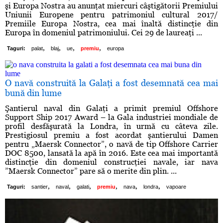
şi Europa Nostra au anunţat miercuri câştigătorii Premiului
Uniunii Europene pentru patrimoniul cultural 2017/
Premiile Europa Nostra, cea mai înaltă distincţie din
Europa în domeniul patrimoniului. Cei 29 de laureaţi ...
,
,
,
,
Taguri:
palat
blaj
ue
premiu
europa
O navă construită la Galaţi a fost desemnată cea mai
bună din lume
Şantierul naval din Galaţi a primit premiul Offshore
Support Ship 2017 Award – la Gala industriei mondiale de
profil desfăşurată la Londra, în urmă cu câteva zile.
Prestigiosul premiu a fost acordat şantierului Damen
pentru „Maersk Connector”, o navă de tip Offshore Carrier
DOC 8500, lansată la apă în 2016. Este cea mai importantă
distincţie din domeniul construcţiei navale, iar nava
”Maersk Connector” pare să o merite din plin. ...
,
,
,
,
,
,
Taguri:
santier
naval
galati
premiu
nava
londra
vapoare