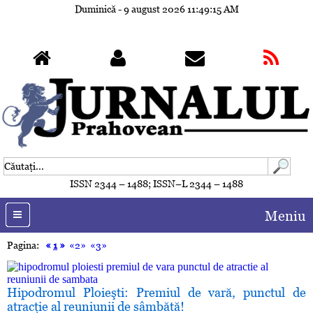
Duminică - 9 august 2026
11:49:18 AM
ISSN 2344 – 1488; ISSN–L 2344 – 1488
Meniu
Pagina:
«
1
»
«2»
«3»
Hipodromul Ploieşti: Premiul de vară, punctul de
atracţie al reuniunii de sâmbătă!