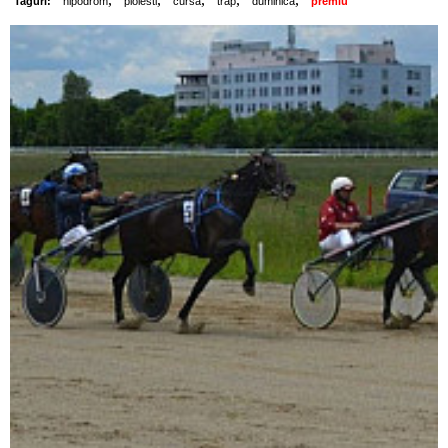
Taguri:
hipodrom
ploiesti
cursa
trap
duminica
premiu