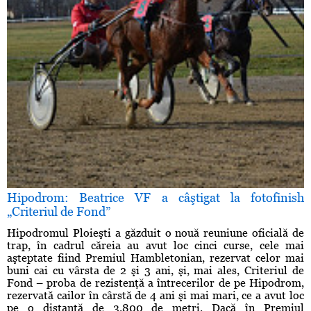
Hipodrom: Beatrice VF a câştigat la fotofinish
„Criteriul de Fond”
Hipodromul Ploieşti a găzduit o nouă reuniune oficială de
trap, în cadrul căreia au avut loc cinci curse, cele mai
aşteptate fiind Premiul Hambletonian, rezervat celor mai
buni cai cu vârsta de 2 şi 3 ani, şi, mai ales, Criteriul de
Fond – proba de rezistenţă a întrecerilor de pe Hipodrom,
rezervată cailor în cârstă de 4 ani şi mai mari, ce a avut loc
pe o distanţă de 3.800 de metri. Dacă în Premiul