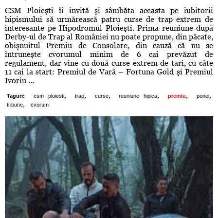
CSM Ploieşti îi invită şi sâmbăta aceasta pe iubitorii
hipismului să urmărească patru curse de trap extrem de
interesante pe Hipodromul Ploieşti. Prima reuniune după
Derby-ul de Trap al României nu poate propune, din păcate,
obişnuitul Premiu de Consolare, din cauză că nu se
întruneşte cvorumul minim de 6 cai prevăzut de
regulament, dar vine cu două curse extrem de tari, cu câte
11 cai la start: Premiul de Vară – Fortuna Gold şi Premiul
Ivoriu ...
,
,
,
,
,
,
Taguri:
csm ploiesti
trap
curse
reuniune hipica
premiu
ponei
,
tribune
cvorum