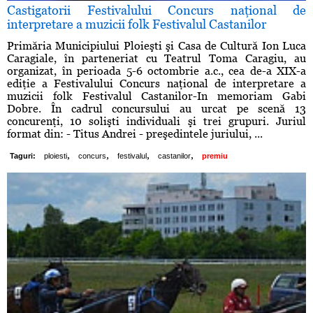
Castigatorii Festivalului Concurs naţional de
interpretare a muzicii folk Festivalul Castanilor
Primăria Municipiului Ploieşti şi Casa de Cultură Ion Luca
Caragiale, în parteneriat cu Teatrul Toma Caragiu, au
organizat, în perioada 5-6 octombrie a.c., cea de-a XIX-a
ediţie a Festivalului Concurs naţional de interpretare a
muzicii folk Festivalul Castanilor-In memoriam Gabi
Dobre. În cadrul concursului au urcat pe scenă 13
concurenţi, 10 solişti individuali şi trei grupuri. Juriul
format din: - Titus Andrei - preşedintele juriului, ...
,
,
,
,
Taguri:
ploiesti
concurs
festivalul
castanilor
premiu