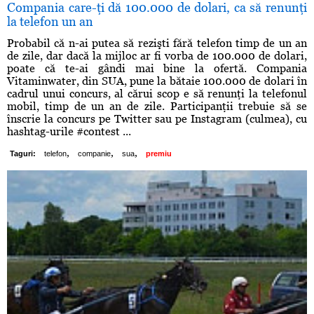
Compania care-ţi dă 100.000 de dolari, ca să renunţi
la telefon un an
Probabil că n-ai putea să rezişti fără telefon timp de un an
de zile, dar dacă la mijloc ar fi vorba de 100.000 de dolari,
poate că te-ai gândi mai bine la ofertă. Compania
Vitaminwater, din SUA, pune la bătaie 100.000 de dolari în
cadrul unui concurs, al cărui scop e să renunţi la telefonul
mobil, timp de un an de zile. Participanţii trebuie să se
înscrie la concurs pe Twitter sau pe Instagram (culmea), cu
hashtag-urile #contest ...
,
,
,
Taguri:
telefon
companie
sua
premiu