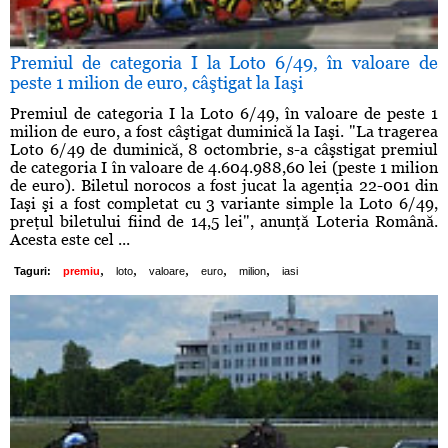
Premiul de categoria I la Loto 6/49, în valoare de
peste 1 milion de euro, câştigat la Iaşi
Premiul de categoria I la Loto 6/49, în valoare de peste 1
milion de euro, a fost câştigat duminică la Iaşi. "La tragerea
Loto 6/49 de duminică, 8 octombrie, s-a câşstigat premiul
de categoria I în valoare de 4.604.988,60 lei (peste 1 milion
de euro). Biletul norocos a fost jucat la agenţia 22-001 din
Iaşi şi a fost completat cu 3 variante simple la Loto 6/49,
preţul biletului fiind de 14,5 lei", anunţă Loteria Română.
Acesta este cel ...
,
,
,
,
,
Taguri:
premiu
loto
valoare
euro
milion
iasi