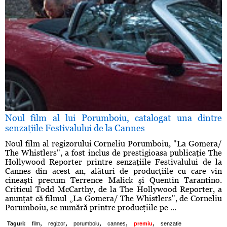
Noul film al lui Porumboiu, catalogat una dintre
senzaţiile Festivalului de la Cannes
Noul film al regizorului Corneliu Porumboiu, "La Gomera/
The Whistlers", a fost inclus de prestigioasa publicaţie The
Hollywood Reporter printre senzaţiile Festivalului de la
Cannes din acest an, alături de producţiile cu care vin
cineaşti precum Terrence Malick şi Quentin Tarantino.
Criticul Todd McCarthy, de la The Hollywood Reporter, a
anunţat că filmul „La Gomera/ The Whistlers", de Corneliu
Porumboiu, se numără printre producţiile pe ...
,
,
,
,
,
Taguri:
film
regizor
porumboiu
cannes
premiu
senzatie