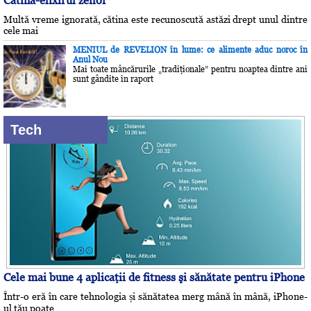
Cătina-elixirul zeilor
Multă vreme ignorată, cătina este recunoscută astăzi drept unul dintre
cele mai
MENIUL de REVELION în lume: ce alimente aduc noroc în
Anul Nou
Mai toate mâncărurile „tradiţionale” pentru noaptea dintre ani
sunt gândite în raport
Tech
Cele mai bune 4 aplicaţii de fitness şi sănătate pentru iPhone
Într-o eră în care tehnologia și sănătatea merg mână în mână, iPhone-
ul tău poate