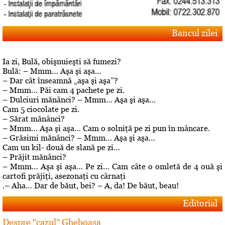
Bancul zilei
Ia zi, Bulă, obişnuieşti să fumezi?
Bulă: – Mmm… Aşa şi aşa…
– Dar cât înseamnă „aşa şi aşa”?
– Mmm… Păi cam 4 pachete pe zi.
– Dulciuri mănânci? – Mmm… Aşa şi aşa…
Cam 5 ciocolate pe zi.
– Sărat mănânci?
– Mmm… Aşa şi aşa… Cam o solniţă pe zi pun în mâncare.
– Grăsimi mănânci? – Mmm… Aşa şi aşa…
Cam un kil- două de slană pe zi…
– Prăjit mănânci?
– Mmm… Aşa şi aşa… Pe zi… Cam câte o omletă de 4 ouă şi
cartofi prăjiţi, asezonaţi cu cârnaţi
.– Aha… Dar de băut, bei? – A, da! De băut, beau!
Editorial
Despre "cazul" Gheboasa