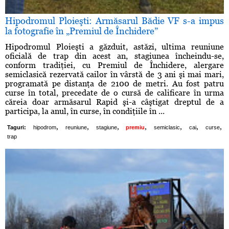
Hipodromul Ploieşti: Armăsarul Bădie VF s-a impus
la fotografie în „Premiul de Închidere”
Hipodromul Ploieşti a găzduit, astăzi, ultima reuniune
oficială de trap din acest an, stagiunea încheindu-se,
conform tradiţiei, cu Premiul de Închidere, alergare
semiclasică rezervată cailor în vârstă de 3 ani şi mai mari,
programată pe distanţa de 2100 de metri. Au fost patru
curse în total, precedate de o cursă de calificare în urma
căreia doar armăsarul Rapid şi-a câştigat dreptul de a
participa, la anul, în curse, în condiţiile în ...
,
,
,
,
,
,
,
Taguri:
hipodrom
reuniune
stagiune
premiu
semiclasic
cai
curse
trap