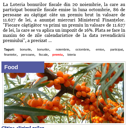
La Loteria bonurilor fiscale din 20 noiembrie, la care au
participat bonurile fiscale emise în luna octombrie, 86 de
persoane au câştigat câte un premiu brut în valoare de
11.627 de lei, a anunţat miercuri Ministerul Finanţelor.
"Fiecare câştigător va primi un premiu în valoare de 11.627
de lei, la care se va aplica un impozit de 16%. Plata se face în
maxim 60 de zile calendaristice de la data revendicării
premiului", a precizat ...
,
,
,
,
,
,
Taguri:
bonurile
bonurilor
noiembrie
octombrie
emise
participat
,
,
,
,
finantelor
persoane
fiscale
premiu
loteria
Food