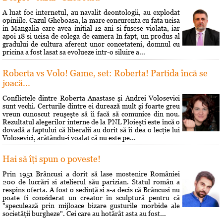
A luat foc internetul, au navalit deontologii, au explodat
opiniile. Cazul Gheboasa, la mare concurenta cu fata ucisa
in Mangalia care avea initial 12 ani si fusese violata, iar
apoi 18 si ucisa de colega de camera In fapt, un produs al
gradului de cultura aferent unor concetateni, domnul cu
pricina a fost lasat sa evolueze intr-o siluire a...
Roberta vs Volo! Game, set: Roberta! Partida încă se
joacă...
Conflictele dintre Roberta Anastase şi Andrei Volosevici
sunt vechi. Certurile dintre ei durează mult şi foarte greu
vreun cunoscut reuşeşte să îi facă să comunice din nou.
Rezultatul alegerilor interne de la PNL Ploieşti este încă o
dovadă a faptului că liberalii au dorit să îi dea o lecţie lui
Volosevici, arâtându-i voalat că nu este pe...
Hai să îţi spun o poveste!
Prin 1951 Brâncusi a dorit să lase mostenire României
200 de lucrări si atelierul său parizian. Statul român a
respins oferta. A fost o sedinţă si s-a decis că Brâncusi nu
poate fi considerat un creator în sculptură pentru că
"speculează prin mijloace bizare gusturile morbide ale
societăţii burgheze". Cei care au hotărât asta au fost...