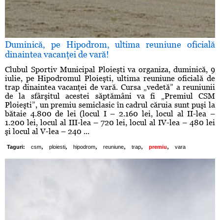
Duminică, pe Hipodrom, ultima reuniune oficială
dinaintea vacanţei de vară!
Clubul Sportiv Municipal Ploieşti va organiza, duminică, 9
iulie, pe Hipodromul Ploieşti, ultima reuniune oficială de
trap dinaintea vacanţei de vară. Cursa „vedetă” a reuniunii
de la sfârşitul acestei săptămâni va fi „Premiul CSM
Ploieşti”, un premiu semiclasic în cadrul căruia sunt puşi la
bătaie 4.800 de lei (locul I – 2.160 lei, locul al II-lea –
1.200 lei, locul al III-lea – 720 lei, locul al IV-lea – 480 lei
şi locul al V-lea – 240 ...
,
,
,
,
,
,
Taguri:
csm
ploiesti
hipodrom
reuniune
trap
premiu
vara