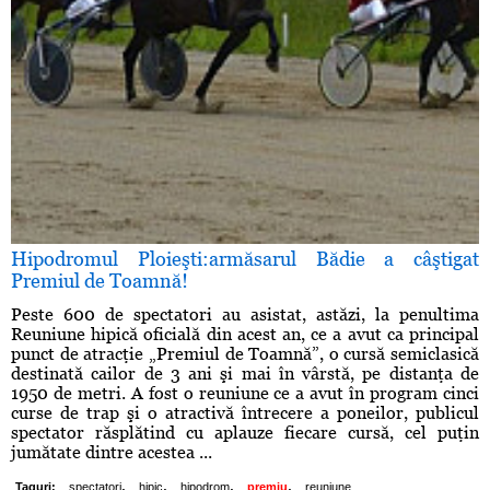
Hipodromul Ploieşti:armăsarul Bădie a câştigat
Premiul de Toamnă!
Peste 600 de spectatori au asistat, astăzi, la penultima
Reuniune hipică oficială din acest an, ce a avut ca principal
punct de atracţie „Premiul de Toamnă”, o cursă semiclasică
destinată cailor de 3 ani şi mai în vârstă, pe distanţa de
1950 de metri. A fost o reuniune ce a avut în program cinci
curse de trap şi o atractivă întrecere a poneilor, publicul
spectator răsplătind cu aplauze fiecare cursă, cel puţin
jumătate dintre acestea ...
,
,
,
,
Taguri:
spectatori
hipic
hipodrom
premiu
reuniune