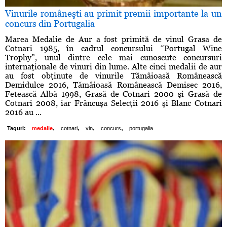
Vinurile româneşti au primit premii importante la un
concurs din Portugalia
Marea Medalie de Aur a fost primită de vinul Grasa de
Cotnari 1985, în cadrul concursului “Portugal Wine
Trophy”, unul dintre cele mai cunoscute concursuri
internaţionale de vinuri din lume. Alte cinci medalii de aur
au fost obţinute de vinurile Tămâioasă Românească
Demidulce 2016, Tămâioasă Românească Demisec 2016,
Fetească Albă 1998, Grasă de Cotnari 2000 şi Grasă de
Cotnari 2008, iar Frâncuşa Selecţii 2016 şi Blanc Cotnari
2016 au ...
,
,
,
,
Taguri:
medalie
cotnari
vin
concurs
portugalia