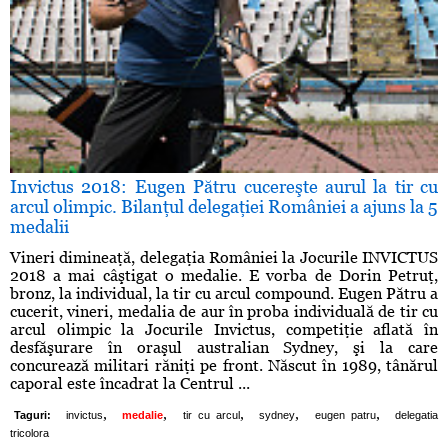
Invictus 2018: Eugen Pătru cucereşte aurul la tir cu
arcul olimpic. Bilanţul delegaţiei României a ajuns la 5
medalii
Vineri dimineaţă, delegaţia României la Jocurile INVICTUS
2018 a mai câştigat o medalie. E vorba de Dorin Petruţ,
bronz, la individual, la tir cu arcul compound. Eugen Pătru a
cucerit, vineri, medalia de aur în proba individuală de tir cu
arcul olimpic la Jocurile Invictus, competiţie aflată în
desfăşurare în oraşul australian Sydney, şi la care
concurează militari răniţi pe front. Născut în 1989, tânărul
caporal este încadrat la Centrul ...
,
,
,
,
,
Taguri:
invictus
medalie
tir cu arcul
sydney
eugen patru
delegatia
tricolora