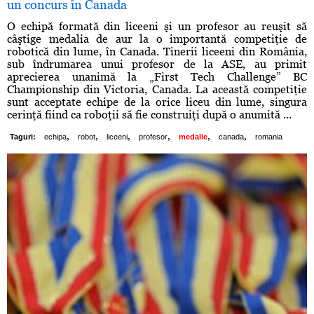
un concurs în Canada
O echipă formată din liceeni şi un profesor au reuşit să
câştige medalia de aur la o importantă competiţie de
robotică din lume, în Canada. Tinerii liceeni din România,
sub îndrumarea unui profesor de la ASE, au primit
aprecierea unanimă la „First Tech Challenge” BC
Championship din Victoria, Canada. La această competiţie
sunt acceptate echipe de la orice liceu din lume, singura
cerinţă fiind ca roboţii să fie construiţi după o anumită ...
,
,
,
,
,
,
Taguri:
echipa
robot
liceeni
profesor
medalie
canada
romania