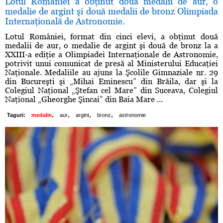
Lotul României a obţinut două medalii de aur, o
medalie de argint şi două medalii de bronz Olimpiada
Internaţională de Astronomie.
Lotul României, format din cinci elevi, a obţinut două
medalii de aur, o medalie de argint şi două de bronz la a
XXIII-a ediţie a Olimpiadei Internaţionale de Astronomie,
potrivit unui comunicat de presă al Ministerului Educaţiei
Naţionale. Medaliile au ajuns la Şcolile Gimnaziale nr. 29
din Bucureşti şi „Mihai Eminescu” din Brăila, dar şi la
Colegiul Naţional „Ştefan cel Mare” din Suceava, Colegiul
Naţional „Gheorghe Şincai” din Baia Mare ...
,
,
,
,
Taguri:
medalie
aur
argint
bronz
astronomie