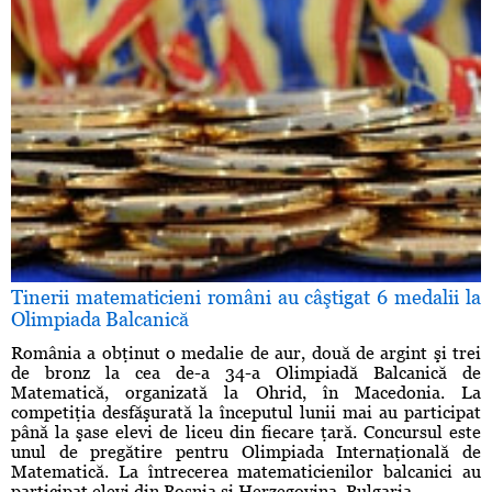
Tinerii matematicieni români au câştigat 6 medalii la
Olimpiada Balcanică
România a obţinut o medalie de aur, două de argint şi trei
de bronz la cea de-a 34-a Olimpiadă Balcanică de
Matematică, organizată la Ohrid, în Macedonia. La
competiţia desfăşurată la începutul lunii mai au participat
până la şase elevi de liceu din fiecare ţară. Concursul este
unul de pregătire pentru Olimpiada Internaţională de
Matematică. La întrecerea matematicienilor balcanici au
participat elevi din Bosnia si Herzegovina, Bulgaria, ...