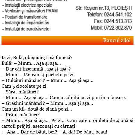
Bancul zilei
Ia zi, Bulă, obişnuieşti să fumezi?
Bulă: – Mmm… Aşa şi aşa…
– Dar cât înseamnă „aşa şi aşa”?
– Mmm… Păi cam 4 pachete pe zi.
– Dulciuri mănânci? – Mmm… Aşa şi aşa…
Cam 5 ciocolate pe zi.
– Sărat mănânci?
– Mmm… Aşa şi aşa… Cam o solniţă pe zi pun în mâncare.
– Grăsimi mănânci? – Mmm… Aşa şi aşa…
Cam un kil- două de slană pe zi…
– Prăjit mănânci?
– Mmm… Aşa şi aşa… Pe zi… Cam câte o omletă de 4 ouă şi
cartofi prăjiţi, asezonaţi cu cârnaţi
.– Aha… Dar de băut, bei? – A, da! De băut, beau!