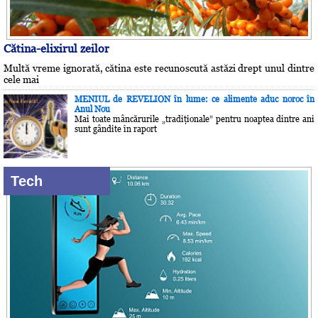
Cătina-elixirul zeilor
Multă vreme ignorată, cătina este recunoscută astăzi drept unul dintre
cele mai
MENIUL de REVELION în lume: ce alimente aduc noroc în
Anul Nou
Mai toate mâncărurile „tradiţionale” pentru noaptea dintre ani
sunt gândite în raport
Tech