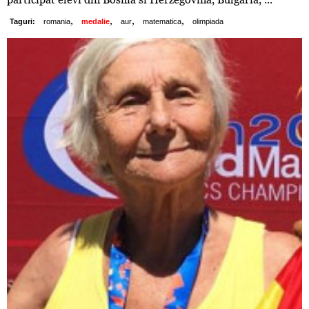
,
,
,
,
Taguri:
romania
medalie
aur
matematica
olimpiada