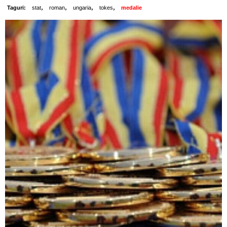
,
,
,
,
Taguri:
stat
roman
ungaria
tokes
medalie