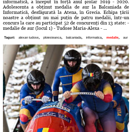
informatică, a început în forţă anul şcolar 2019 - 2020.
Adolescenta a obţinut medalia de aur la Balcaniada de
Informatică, desfăşurată la Atena, în Grecia. Echipa ţării
noastre a obţinut nu mai puţin de patru medalii, într-un
concurs la care au participat 52 de concurenţi din 13 state: -
medalie de aur (locul 1) - Tudose Maria-Alexa - ...
,
,
,
,
,
Taguri:
alexan tudose
ploiesteanca
balcaniada
informatica
medalie
aur