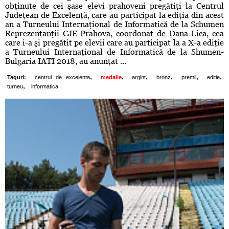
obţinute de cei şase elevi prahoveni pregătiţi la Centrul
Judeţean de Excelenţă, care au participat la ediţia din acest
an a Turneului Internaţional de Informatică de la Schumen
Reprezentanţii CJE Prahova, coordonat de Dana Lica, cea
care i-a şi pregătit pe elevii care au participat la a X-a ediţie
a Turneului Internaţional de Informatică de la Shumen-
Bulgaria IATI 2018, au anunţat ...
,
,
,
,
,
,
Taguri:
centrul de excelenta
medalie
argint
bronz
premii
editie
,
turneu
informatica