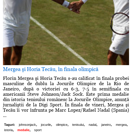
Mergea şi Horia Tecău, în finala olimpică
Florin Mergea şi Horia Tecău s-au calificat în finala probei
masculine de dublu la Jocurile Olimpice de la Rio de
Janeiro, după o victoriei cu 6-3, 7-5 în semifinala cu
americanii Steve Johnson/Jack Sock. Este prima medalie
din istoria tenisului românesc la Jocurile Olimpice, anunţă
jurnaliştii de la Digi Sport. În finala de vineri, Mergea şi
Tecău îi vor înfrunta pe Marc Lopez/Rafael Nadal (Spania)
...
,
,
,
,
,
,
,
Taguri:
johnsonjack
jocurile
olimpice
tenisului
nadal
janeiro
mergea
,
,
istoria
medalie
sport