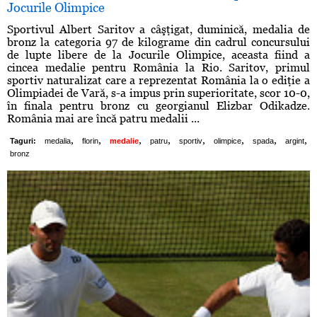
Jocurile Olimpice
Sportivul Albert Saritov a câşţigat, duminică, medalia de
bronz la categoria 97 de kilograme din cadrul concursului
de lupte libere de la Jocurile Olimpice, aceasta fiind a
cincea medalie pentru România la Rio. Saritov, primul
sportiv naturalizat care a reprezentat România la o ediţie a
Olimpiadei de Vară, s-a impus prin superioritate, scor 10-0,
în finala pentru bronz cu georgianul Elizbar Odikadze.
România mai are încă patru medalii ...
,
,
,
,
,
,
,
,
Taguri:
medalia
florin
medalie
patru
sportiv
olimpice
spada
argint
bronz