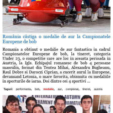
România câstiga o medalie de aur la Campionatele
Europene de bob
Romania a obtinut o medalie de aur fantastica in cadrul
Campionatelor Europene de bob, la tineret, categoria
Under 23, o competitie care are loc in aceasta perioada in
Austria, la Igls. Echipajul romanesc de bob 4 persoane
masculin, format din Tentea Mihai, Alexandru Bugheanu,
Raul Dobre si Daroczi Ciprian, a cucerit aurul la Europene,
devansand Letonia, o mare favorita, obisnuita cu medaliile
in sporturile de iarna. Doi dintre cei 4 sportivi ...
,
,
,
,
,
,
Taguri:
performanta
bob
medalie
aur
compionat
tineret
austria