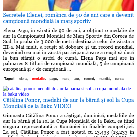
Secretele Elenei, românca de 90 de ani care a devenit
campioană mondială la marş sportiv
Elena Pagu, în vârstă de 90 de ani, a obţinut o medalie de
aur la Campionatul Mondial de Marş Sportiv din Coreea de
Sud, la proba de 3.000 de metri destinată celor de vârsta a
III-a. Mai mult, a reuşit să doboare şi un record mondial,
devenind cea mai în vârstă participantă care a reuşit să ducă
la bun sfârşit o astfel de cursă. Elena Paga mai are în
palmares 8 titluri de campioană mondială, 5 de campioană
europeană şi 4 de campioană ...
,
,
,
,
,
,
,
Taguri:
elena
medalie
pagu
mars
aur
record
mondial
cursa
Cătălina Ponor, medalii de aur la bârnă şi sol la Cupa
Mondială de la Baku VIDEO
Gimnasta Cătălina Ponor a câştigat, duminică, medaliile de
aur la bârnă şi la sol la Cupa Mondială de la Baku, ea fiind
singura reprezentantă a României în finalele competiţiei.
La sol, Cătălina Ponor a fost notată cu 13,433 (13,233 în