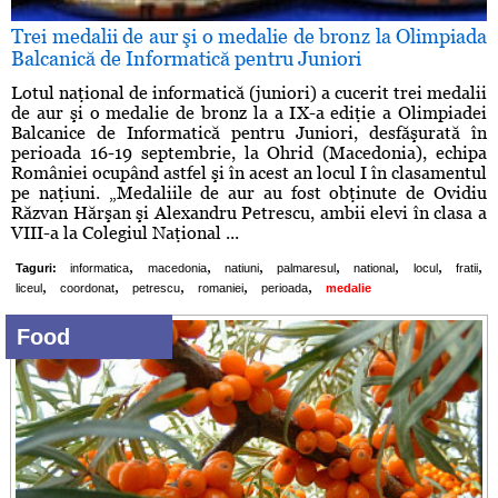
Trei medalii de aur şi o medalie de bronz la Olimpiada
Balcanică de Informatică pentru Juniori
Lotul naţional de informatică (juniori) a cucerit trei medalii
de aur şi o medalie de bronz la a IX-a ediţie a Olimpiadei
Balcanice de Informatică pentru Juniori, desfăşurată în
perioada 16-19 septembrie, la Ohrid (Macedonia), echipa
României ocupând astfel şi în acest an locul I în clasamentul
pe naţiuni. „Medaliile de aur au fost obţinute de Ovidiu
Răzvan Hărşan şi Alexandru Petrescu, ambii elevi în clasa a
VIII-a la Colegiul Naţional ...
,
,
,
,
,
,
,
Taguri:
informatica
macedonia
natiuni
palmaresul
national
locul
fratii
,
,
,
,
,
liceul
coordonat
petrescu
romaniei
perioada
medalie
Food