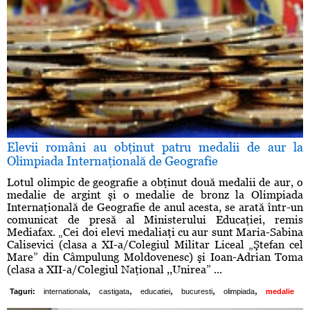
Elevii români au obţinut patru medalii de aur la
Olimpiada Internaţională de Geografie
Lotul olimpic de geografie a obţinut două medalii de aur, o
medalie de argint şi o medalie de bronz la Olimpiada
Internaţională de Geografie de anul acesta, se arată într-un
comunicat de presă al Ministerului Educaţiei, remis
Mediafax. „Cei doi elevi medaliaţi cu aur sunt Maria-Sabina
Calisevici (clasa a XI-a/Colegiul Militar Liceal „Ştefan cel
Mare” din Câmpulung Moldovenesc) şi Ioan-Adrian Toma
(clasa a XII-a/Colegiul Naţional ,,Unirea” ...
,
,
,
,
,
Taguri:
internationala
castigata
educatiei
bucuresti
olimpiada
medalie