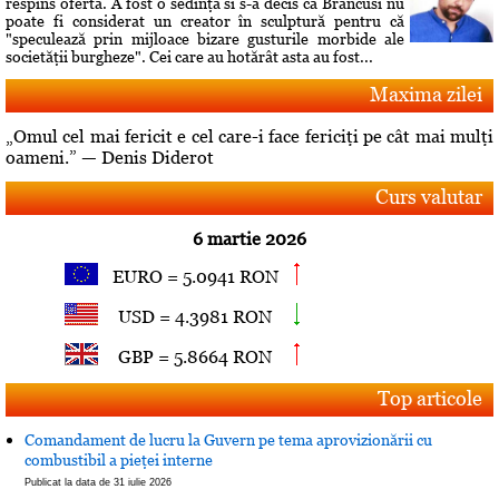
respins oferta. A fost o sedinţă si s-a decis că Brâncusi nu
poate fi considerat un creator în sculptură pentru că
"speculează prin mijloace bizare gusturile morbide ale
societăţii burgheze". Cei care au hotărât asta au fost...
Maxima zilei
„Omul cel mai fericit e cel care-i face fericiţi pe cât mai mulţi
oameni.” — Denis Diderot
Curs valutar
6 martie 2026
EURO = 5.0941 RON
USD = 4.3981 RON
GBP = 5.8664 RON
Top articole
Comandament de lucru la Guvern pe tema aprovizionării cu
combustibil a pieţei interne
Publicat la data de 31 iulie 2026