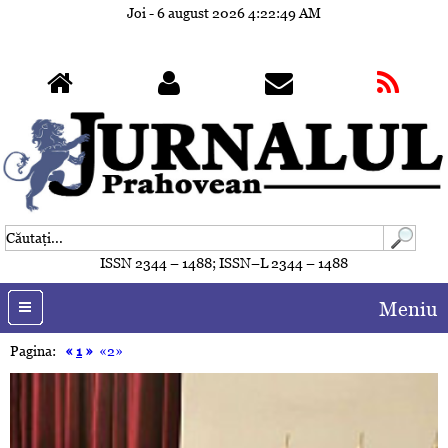
Joi - 6 august 2026
4:22:52 AM
ISSN 2344 – 1488; ISSN–L 2344 – 1488
Meniu
Pagina:
«
1
»
«2»