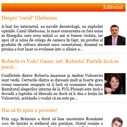
Editorial
Despre "cazul" Gheboasa
A luat foc internetul, au navalit deontologii, au explodat
opiniile. Cazul Gheboasa, la mare concurenta cu fata ucisa
in Mangalia care avea initial 12 ani si fusese violata, iar
apoi 18 si ucisa de colega de camera In fapt, un produs al
gradului de cultura aferent unor concetateni, domnul cu
pricina a fost lasat sa evolueze intr-o siluire a...
Roberta vs Volo! Game, set: Roberta! Partida încă se
joacă...
Conflictele dintre Roberta Anastase şi Andrei Volosevici
sunt vechi. Certurile dintre ei durează mult şi foarte greu
vreun cunoscut reuşeşte să îi facă să comunice din nou.
Rezultatul alegerilor interne de la PNL Ploieşti este încă o
dovadă a faptului că liberalii au dorit să îi dea o lecţie lui
Volosevici, arâtându-i voalat că nu este pe...
Hai să îţi spun o poveste!
Prin 1951 Brâncusi a dorit să lase mostenire României
200 de lucrări si atelierul său parizian. Statul român a