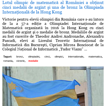
Lotul olimpic de matematică al României a obţinut
cinci medalii de argint şi una de bronz la Olimpiada
Internaţională de la Hong Kong
Victorie pentru elevii olimpici din România care s-au întors
de la a 57-a ediţie a Olimpiadei Internaţionale de
Matematică organizată în 2016 la Hong Kong cu cinci
medalii de argint şi o medalie de bronz. Medaliile de argint
au fost cucerite de Theodor Andrei Andronache, Alexandru
Pascadi, elevi ai Liceului Teoretic Internaţional de
Informatică din Bucureşti, Ciprian Mircea Bonciocat de la
Colegiul Naţional de Informatică „Tudor Vianu” ...
,
,
,
,
,
,
Taguri:
bronz
olimpiadei
cinci
olimpici
internationale
matematica
,
,
romania
victorie
medalie