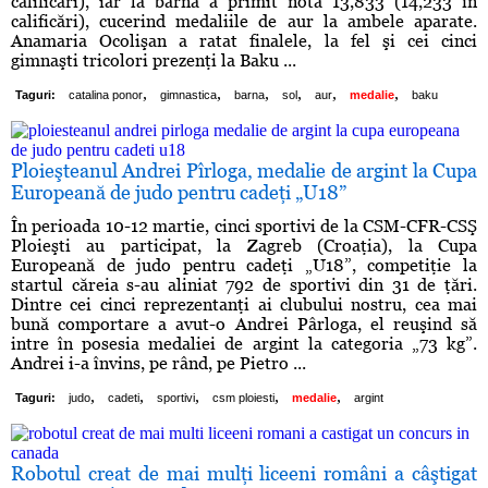
calificări), iar la bârnă a primit nota 13,833 (14,233 în
calificări), cucerind medaliile de aur la ambele aparate.
Anamaria Ocolişan a ratat finalele, la fel şi cei cinci
gimnaşti tricolori prezenţi la Baku ...
,
,
,
,
,
,
Taguri:
catalina ponor
gimnastica
barna
sol
aur
medalie
baku
Ploieşteanul Andrei Pîrloga, medalie de argint la Cupa
Europeană de judo pentru cadeţi „U18”
În perioada 10-12 martie, cinci sportivi de la CSM-CFR-CSŞ
Ploieşti au participat, la Zagreb (Croaţia), la Cupa
Europeană de judo pentru cadeţi „U18”, competiţie la
startul căreia s-au aliniat 792 de sportivi din 31 de ţări.
Dintre cei cinci reprezentanţi ai clubului nostru, cea mai
bună comportare a avut-o Andrei Pârloga, el reuşind să
intre în posesia medaliei de argint la categoria „73 kg”.
Andrei i-a învins, pe rând, pe Pietro ...
,
,
,
,
,
Taguri:
judo
cadeti
sportivi
csm ploiesti
medalie
argint
Robotul creat de mai mulţi liceeni români a câştigat