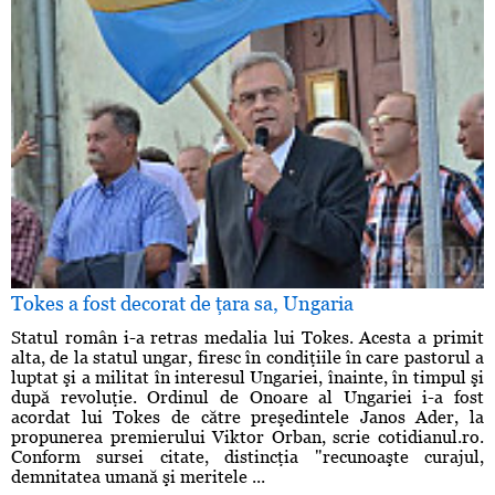
Tokes a fost decorat de ţara sa, Ungaria
Statul român i-a retras medalia lui Tokes. Acesta a primit
alta, de la statul ungar, firesc în condiţiile în care pastorul a
luptat şi a militat în interesul Ungariei, înainte, în timpul şi
după revoluţie. Ordinul de Onoare al Ungariei i-a fost
acordat lui Tokes de către preşedintele Janos Ader, la
propunerea premierului Viktor Orban, scrie cotidianul.ro.
Conform sursei citate, distincţia "recunoaşte curajul,
demnitatea umană şi meritele ...