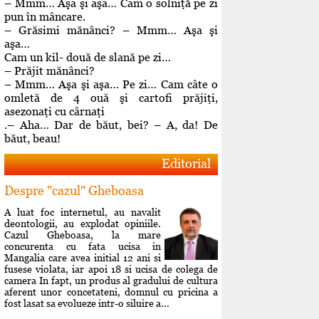
– Mmm… Aşa şi aşa… Cam o solniţă pe zi
pun în mâncare.
– Grăsimi mănânci? – Mmm… Aşa şi
aşa…
Cam un kil- două de slană pe zi…
– Prăjit mănânci?
– Mmm… Aşa şi aşa… Pe zi… Cam câte o
omletă de 4 ouă şi cartofi prăjiţi,
asezonaţi cu cârnaţi
.– Aha… Dar de băut, bei? – A, da! De
băut, beau!
Editorial
Despre "cazul" Gheboasa
A luat foc internetul, au navalit
deontologii, au explodat opiniile.
Cazul Gheboasa, la mare
concurenta cu fata ucisa in
Mangalia care avea initial 12 ani si
fusese violata, iar apoi 18 si ucisa de colega de
camera In fapt, un produs al gradului de cultura
aferent unor concetateni, domnul cu pricina a
fost lasat sa evolueze intr-o siluire a...