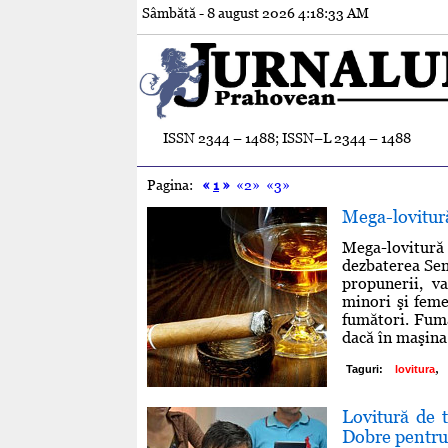
Sâmbătă - 8 august 2026
4:18:34 AM
ISSN 2344 – 1488; ISSN–L 2344 – 1488
Pagina:
«
1
»
«2»
«3»
Mega-lovitură
Mega-lovitură p
dezbaterea Sen
propunerii, v
minori şi feme
fumători. Fumă
dacă în maşina 
,
Taguri:
lovitura
Lovitură de t
Dobre pentru 