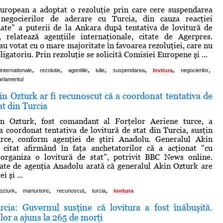
uropean a adoptat o rezoluţie prin care cere suspendarea
negocierilor de aderare cu Turcia, din cauza reacţiei
ate" a puterii de la Ankara după tentativa de lovitură de
, relatează agenţiile internaţionale, citate de Agerpres.
au votat cu o mare majoritate în favoarea rezoluţiei, care nu
ligatoriu. Prin rezoluţie se solicită Comisiei Europene şi ...
,
,
,
,
,
,
,
internationale
rezolutie
agentiile
iulie
suspendarea
lovitura
negocierilor
arlamentul
n Ozturk ar fi recunoscut că a coordonat tentativa de
at din Turcia
n Ozturk, fost comandant al Forţelor Aeriene turce, a
a coordonat tentativa de lovitură de stat din Turcia, susţin
turce, conform agenţiei de ştiri Anadolu. Generalul Akin
 citat afirmând în faţa anchetatorilor că a acţionat "cu
 organiza o lovitură de stat", potrivit BBC News online.
ate de agenţia Anadolu arată că generalul Akin Ozturk are
i şi ...
,
,
,
,
ozturk
marturisire
recunoscut
turcia
lovitura
rcia: Guvernul susţine că lovitura a fost înăbuşită.
elor a ajuns la 265 de morţi