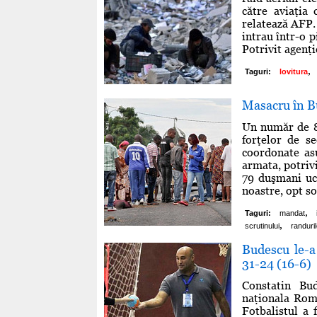
către aviaţia
relatează AFP. 
intrau într-o p
Potrivit agenţie
,
Taguri:
lovitura
Masacru în Bu
Un număr de 87
forţelor de se
coordonate as
armata, potrivi
79 duşmani uci
noastre, opt sold
,
Taguri:
mandat
,
scrutinului
randuri
Budescu le-a
31-24 (16-6)
Constatin Bu
naţionala Româ
Fotbalistul a 