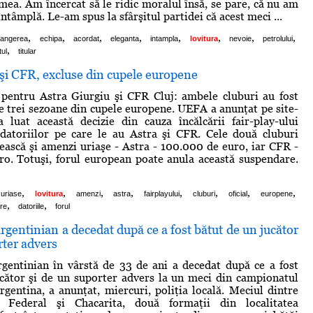
mea. Am încercat să le ridic moralul însă, se pare, că nu am
întâmplă. Le-am spus la sfârşitul partidei că acest meci ...
,
,
,
,
,
,
,
,
frangerea
echipa
acordat
eleganta
intampla
lovitura
nevoie
petrolului
,
tul
titular
şi CFR, excluse din cupele europene
 pentru Astra Giurgiu şi CFR Cluj: ambele cluburi au fost
e trei sezoane din cupele europene. UEFA a anunţat pe site-
a luat această decizie din cauza încălcării fair-play-ului
 datoriilor pe care le au Astra şi CFR. Cele două cluburi
tească şi amenzi uriaşe - Astra - 100.000 de euro, iar CFR -
o. Totuşi, forul european poate anula această suspendare.
,
,
,
,
,
,
,
,
uriase
lovitura
amenzi
astra
fairplayului
cluburi
oficial
europene
,
,
re
datoriile
forul
argentinian a decedat după ce a fost bătut de un jucător
rter advers
rgentinian în vârstă de 33 de ani a decedat după ce a fost
cător şi de un suporter advers la un meci din campionatul
rgentina, a anunţat, miercuri, poliţia locală. Meciul dintre
o Federal şi Chacarita, două formaţii din localitatea