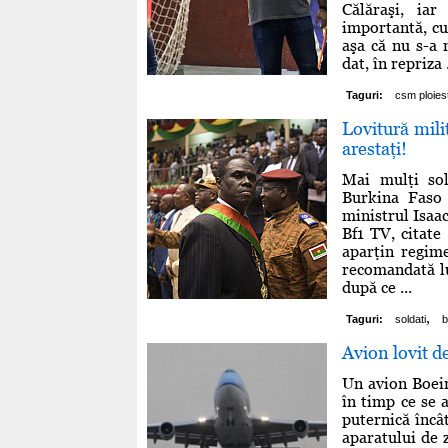
Călăraşi, iar
importantă, cu
aşa că nu s-a
dat, în repriza .
Taguri:
csm ploiest
Lovitură mili
arestaţi!
Mai mulţi sol
Burkina Faso 
ministrul Isaa
Bf1 TV, citate
aparţin regime
recomandată lu
după ce ...
,
Taguri:
soldati
b
Avion lovit de
Un avion Boein
în timp ce se a
puternică încât
aparatului de 