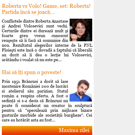
Roberta vs Volo! Game, set: Roberta!
Partida încă se joacă...
Conflictele dintre Roberta Anastase
şi Andrei Volosevici sunt vechi.
Certurile dintre ei durează mult şi
foarte greu vreun cunoscut
reuşeşte să îi facă să comunice din
nou. Rezultatul alegerilor interne de la PNL
Ploieşti este încă o dovadă a faptului că liberalii
au dorit să îi dea o lecţie lui Volosevici,
arâtându-i voalat că nu este pe...
Hai să îţi spun o poveste!
Prin 1951 Brâncusi a dorit să lase
mostenire României 200 de lucrări
si atelierul său parizian. Statul
român a respins oferta. A fost o
sedinţă si s-a decis că Brâncusi nu
poate fi considerat un creator în sculptură
pentru că "speculează prin mijloace bizare
gusturile morbide ale societăţii burgheze". Cei
care au hotărât asta au fost...
Maxima zilei