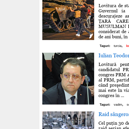
Lovitura de sta
Guvernul ia 
descurajeze a
ŢARĂ CARE
MUSULMAN FE
considerat de a
de ani buni, în 
,
Taguri:
turcia
lo
Iulian Teodor
Lovitură pen
candidatul PR
congres PRM a 
al PRM, partid
când preşedin
mai este în vi
congres în ...
,
Taguri:
vadim
s
Raid sângero
Cel puţin 30 de
raid aerian ef