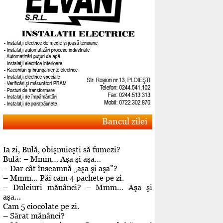
Bancul zilei
Ia zi, Bulă, obişnuieşti să fumezi?
Bulă: – Mmm… Aşa şi aşa…
– Dar cât înseamnă „aşa şi aşa”?
– Mmm… Păi cam 4 pachete pe zi.
– Dulciuri mănânci? – Mmm… Aşa şi
aşa…
Cam 5 ciocolate pe zi.
– Sărat mănânci?