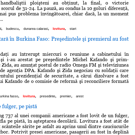
 handbaliştii ploişteni au obţinut, la final, o victorie
 scorul de 31-24. La pauză, au condus la 10 goluri diferenţă,
 mai pus problema învingătoarei, chiar dacă, la un moment
..
,
,
,
,
i
budescu
dunarea calarasi
lovitura
start
tară în Burkina Faso: Preşedintele şi premierul au fost
daţi au întrerupt miercuri o reuniune a cabinetului în
şi i-au arestat pe preşedintele Michel Kafando şi prim-
c Zida, au anunţat postul de radio Omega FM şi televiziunea
 de agenţia DPA. Kafando şi Zida negociau cu soldaţii care
ntului prezidenţial de securitate, a cărui dizolvare a fost
i Kafando de o comisie de reformă şi reconciliere formată
,
,
,
,
urkina fasso
lovitura
presedinte
premier
arest
 fulger, pe pistă
g 737 al unei companii americane a fost lovit de un fulger,
fla pe pistă, în aşteptarea decolării. Lovitura a fost atât de
 scânteile sărite pe asfalt au aprins unul dintre cauciucurile
zbor. Potrivit presei americane, pasagerii au fost în deplină