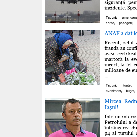
siguranţă pen
incidente. Spec
Taguri:
american
,
,
sarite
pasagerii
ANAF a dat lov
Recent, zelul 
fraudă au conf
avea certific
martoră la ev
incert, la fel
milioane de eur
...
,
Taguri:
toate
,
,
eveniment
buget
Mircea Redni
Iaşul!
Într-un interv
Petrolului a d
înfrângerea d
94 al turului