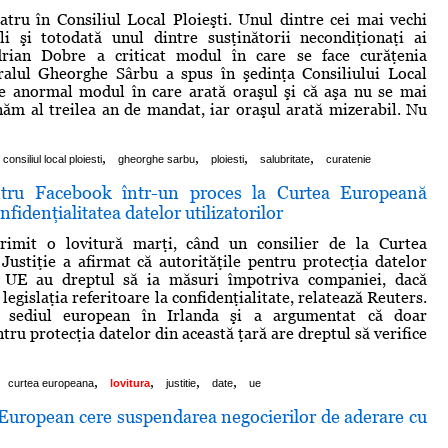
atru în Consiliul Local Ploieşti. Unul dintre cei mai vechi
ali şi totodată unul dintre susţinătorii necondiţionaţi ai
rian Dobre a criticat modul în care se face curăţenia
eralul Gheorghe Sârbu a spus în şedinţa Consiliului Local
te anormal modul în care arată oraşul şi că aşa nu se mai
ăm al treilea an de mandat, iar oraşul arată mizerabil. Nu
,
,
,
,
consiliul local ploiesti
gheorghe sarbu
ploiesti
salubritate
curatenie
ntru Facebook într-un proces la Curtea Europeană
onfidenţialitatea datelor utilizatorilor
imit o lovitură marţi, când un consilier de la Curtea
ustiţie a afirmat că autorităţile pentru protecţia datelor
 UE au dreptul să ia măsuri împotriva companiei, dacă
 legislaţia referitoare la confidenţialitate, relatează Reuters.
 sediul european în Irlanda şi a argumentat că doar
tru protecţia datelor din această ţară are dreptul să verifice
,
,
,
,
curtea europeana
lovitura
justitie
date
ue
European cere suspendarea negocierilor de aderare cu