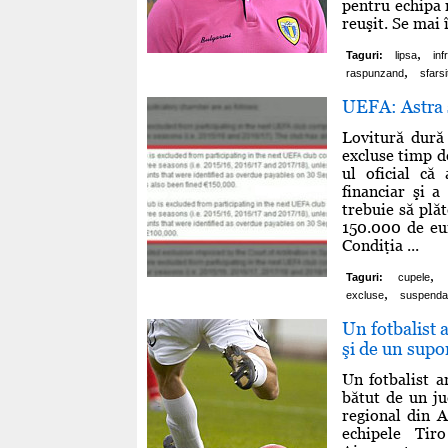
pentru echipa 
reuşit. Se mai 
,
Taguri:
lipsa
in
,
raspunzand
sfarsi
UEFA: Astra 
Lovitură dură
excluse timp d
ul oficial că 
financiar şi a
trebuie să plă
150.000 de eur
Condiţia ...
,
Taguri:
cupele
,
excluse
suspenda
Un fotbalist 
şi de un supo
Un fotbalist a
bătut de un ju
regional din A
echipele Tir