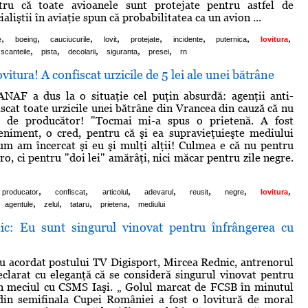
tru că toate avioanele sunt protejate pentru astfel de
ialiştii în aviaţie spun că probabilitatea ca un avion ...
,
,
,
,
,
,
,
,
e
boeing
cauciucurile
lovit
protejate
incidente
puternica
lovitura
,
,
,
,
,
scanteile
pista
decolarii
siguranta
presei
rn
itura! A confiscat urzicile de 5 lei ale unei bătrâne
ANAF a dus la o situaţie cel puţin absurdă: agenţii anti-
iscat toate urzicile unei bătrâne din Vrancea din cauză că nu
at de producător! "Tocmai mi-a spus o prietenă. A fost
eniment, o cred, pentru că şi ea supravieţuieşte mediului
 cum am încercat şi eu şi mulţi alţii! Culmea e că nu pentru
o, ci pentru "doi lei" amărâţi, nici măcar pentru zile negre.
,
,
,
,
,
,
,
producator
confiscat
articolul
adevarul
reusit
negre
lovitura
,
,
,
,
agentule
zelul
tataru
prietena
mediului
c: Eu sunt singurul vinovat pentru înfrângerea cu
iu acordat postului TV Digisport, Mircea Rednic, antrenorul
eclarat cu eleganţă că se consideră singurul vinovat pentru
in meciul cu CSMS Iaşi. „ Golul marcat de FCSB în minutul
 din semifinala Cupei României a fost o lovitură de moral