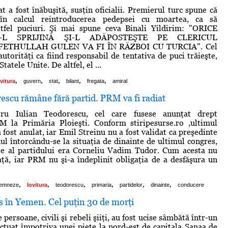
t a fost înăbuşită, susţin oficialii. Premierul turc spune că
în calcul reintroducerea pedepsei cu moartea, ca să
stfel puciuri. Şi mai spune ceva Binali Yildirim: "ORICE
-L SPRIJINĂ ŞI-L ADĂPOSTEŞTE PE CLERICUL
THULLAH GULEN VA FI ÎN RĂZBOI CU TURCIA". Cel
utorităţi ca fiind responsabil de tentativa de puci trăieşte,
Statele Unite. De altfel, el ...
,
,
,
,
,
vitura
guvern
stat
bilant
fregata
amiral
escu rămâne fără partid. PRM va fi radiat
tru Iulian Teodorescu, cel care fusese anunţat drept
M la Primăria Ploieşti. Conform stiripesurse.ro ,ultimul
fost anulat, iar Emil Streinu nu a fost validat ca preşedinte
ul întorcându-se la situaţia de dinainte de ultimul congres,
te al partidului era Corneliu Vadim Tudor. Cum acesta nu
aţă, iar PRM nu şi-a îndeplinit obligaţia de a desfăşura un
,
,
,
,
,
,
emneze
lovitura
teodorescu
primaria
partidelor
dinainte
conducere
s în Yemen. Cel puţin 30 de morţi
 persoane, civili şi rebeli şiiţi, au fost ucise sâmbătă într-un
ectuat împotriva unei pieţe la nord-est de capitala Sanaa de