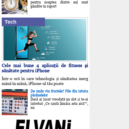
pentru noaptea dintre ani sunt
gândite în raport
Tech
Cele mai bune 4 aplicaţii de fitness şi
sănătate pentru iPhone
Într-o eră în care tehnologia și sănătatea merg
mână în mână, iPhone-ul tău poate
De unde vin fructele? File din istoria
păcănelelor
Dacă ai jucat vreodată un slot și te-ai
întrebat „Ce caută lămâia asta aici?”,
nu