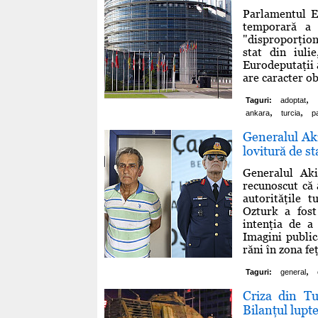
Parlamentul E
temporară a 
"disproporţion
stat din iulie
Eurodeputaţii 
are caracter ob
,
Taguri:
adoptat
,
,
ankara
turcia
p
Generalul Aki
lovitură de st
Generalul Aki
recunoscut că 
autorităţile 
Ozturk a fost
intenţia de a
Imagini public
răni în zona feţe
,
Taguri:
general
Criza din Tu
Bilanţul lupt