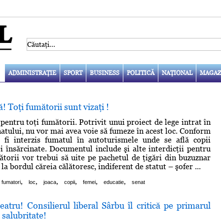
ADMINISTRAŢIE
SPORT
BUSINESS
POLITICĂ
NAŢIONAL
MAGAZ
! Toţi fumătorii sunt vizaţi !
entru toţi fumătorii. Potrivit unui proiect de lege intrat în
atului, nu vor mai avea voie să fumeze în acest loc. Conform
a fi interzis fumatul în autoturismele unde se află copii
i însărcinate. Documentul include şi alte interdicţii pentru
torii vor trebui să uite pe pachetul de ţigări din buzuznar
la bordul căreia călătoresc, indiferent de statut – şofer ...
,
,
,
,
,
,
fumatori
loc
joaca
copii
femei
educatie
senat
eatru! Consilierul liberal Sârbu îl critică pe primarul
salubritate!