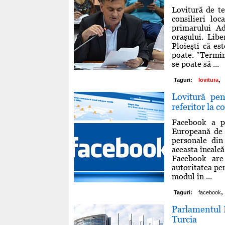
Lovitură de te
consilieri loc
primarului Ad
oraşului. Lib
Ploieşti că es
poate. "Termin
se poate să ...
,
Taguri:
lovitura
Lovitură pe
referitor la c
Facebook a pr
Europeană de J
personale din
aceasta încalcă
Facebook are
autoritatea pen
modul în ...
,
Taguri:
facebook
Parlamentul 
Turcia