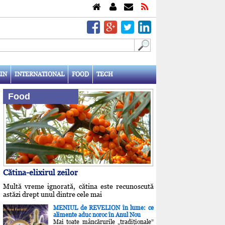
IN
INTERNATIONAL
FOOD
TECH
Food
Cătina-elixirul zeilor
Multă vreme ignorată, cătina este recunoscută
astăzi drept unul dintre cele mai
MENIUL de REVELION în lume: ce
alimente aduc noroc în Anul Nou
Mai toate mâncărurile „tradiţionale”