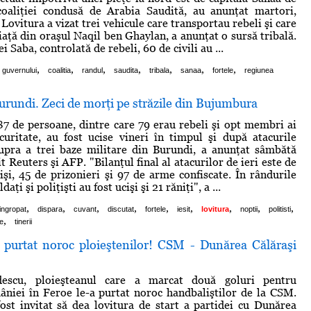
 coaliţiei condusă de Arabia Saudită, au anunţat martori,
Lovitura a vizat trei vehicule care transportau rebeli şi care
iaţă din oraşul Naqil ben Ghaylan, a anunţat o sursă tribală.
i Saba, controlată de rebeli, 60 de civili au ...
,
,
,
,
,
,
,
guvernului
coalitia
randul
saudita
tribala
sanaa
fortele
regiunea
rundi. Zeci de morţi pe străzile din Bujumbura
 de persoane, dintre care 79 erau rebeli şi opt membri ai
curitate, au fost ucise vineri în timpul şi după atacurile
upra a trei baze militare din Burundi, a anunţat sâmbătă
t Reuters şi AFP. "Bilanţul final al atacurilor de ieri este de
şi, 45 de prizonieri şi 97 de arme confiscate. În rândurile
aţi şi poliţişti au fost ucişi şi 21 răniţi", a ...
,
,
,
,
,
,
,
,
,
ingropat
dispara
cuvant
discutat
fortele
iesit
lovitura
noptii
politisti
,
le
tinerii
 purtat noroc ploieştenilor! CSM - Dunărea Călăraşi
descu, ploieşteanul care a marcat două goluri pentru
niei în Feroe le-a purtat noroc handbaliştilor de la CSM.
fost invitat să dea lovitura de start a partidei cu Dunărea