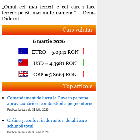
„Omul cel mai fericit e cel care-i face
fericiţi pe cât mai mulţi oameni.” — Denis
Diderot
Curs valutar
6 martie 2026
EURO = 5.0941 RON
USD = 4.3981 RON
GBP = 5.8664 RON
Top articole
Comandament de lucru la Guvern pe tema
aprovizionării cu combustibil a pieţei interne
Publicat la data de 31 iulie 2026
Ordine şi confort in dormitor: detalii care
schimbă totul
Publicat la data de 30 iulie 2026