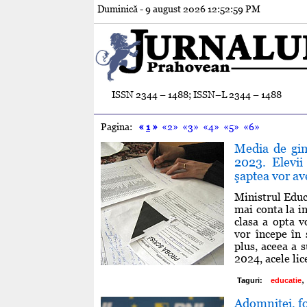
Duminică - 9 august 2026
12:53:00 PM
ISSN 2344 – 1488; ISSN–L 2344 – 1488
Pagina:
«
1
»
«2»
«3»
«4»
«5»
«6»
Media de gim
2023. Elevii
şaptea vor av
Ministrul Educ
mai conta la in
clasa a opta v
vor începe în 
plus, aceea a 
2024, acele lic
,
Taguri:
educatie
Adomniţei, fo