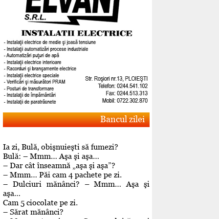
Bancul zilei
Ia zi, Bulă, obişnuieşti să fumezi?
Bulă: – Mmm… Aşa şi aşa…
– Dar cât înseamnă „aşa şi aşa”?
– Mmm… Păi cam 4 pachete pe zi.
– Dulciuri mănânci? – Mmm… Aşa şi
aşa…
Cam 5 ciocolate pe zi.
– Sărat mănânci?