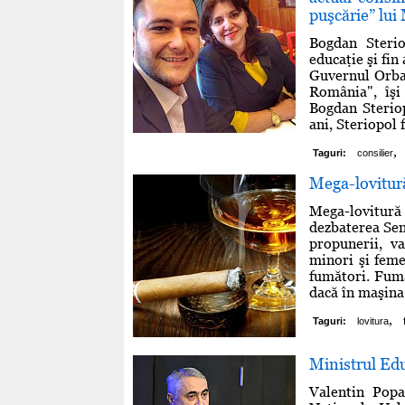
puşcărie” lui
Bogdan Sterio
educaţie şi fin
Guvernul Orban,
România", îşi 
Bogdan Steriop
ani, Steriopol 
,
Taguri:
consilier
Mega-lovitură
Mega-lovitură p
dezbaterea Sen
propunerii, v
minori şi feme
fumători. Fumă
dacă în maşina 
,
Taguri:
lovitura
Ministrul Edu
Valentin Popa