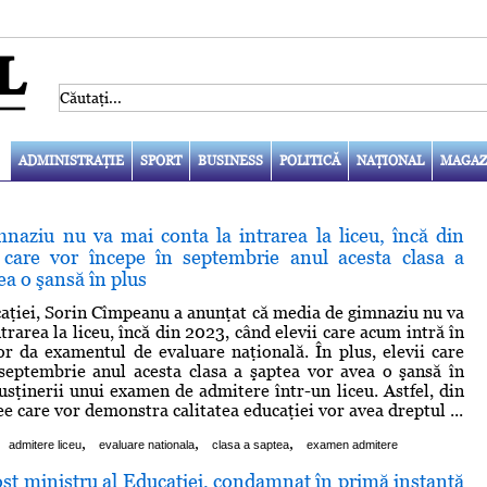
ADMINISTRAŢIE
SPORT
BUSINESS
POLITICĂ
NAŢIONAL
MAGAZ
naziu nu va mai conta la intrarea la liceu, încă din
 care vor începe în septembrie anul acesta clasa a
ea o şansă în plus
aţiei, Sorin Cîmpeanu a anunţat că media de gimnaziu nu va
trarea la liceu, încă din 2023, când elevii care acum intră în
or da examentul de evaluare naţională. În plus, elevii care
septembrie anul acesta clasa a şaptea vor avea o şansă în
susţinerii unui examen de admitere într-un liceu. Astfel, din
ee care vor demonstra calitatea educaţiei vor avea dreptul ...
,
,
,
admitere liceu
evaluare nationala
clasa a saptea
examen admitere
st ministru al Educaţiei, condamnat în primă instanţă