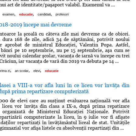
nui act de identitate/paşaport valabil. Examenul va ...
,
,
,
examen
educatie
candidati
profesori
2018-2019 începe mai devreme
întoarce la şcoală cu câteva zile mai devreme ca de obicei.
 dura 168 de zile, adică 34 de săptămâni, potrivit noului
ar aprobat de ministrul Educaţiei, Valentin Popa. Astfel,
n bănci pe 10 septembrie, nu pe 15 septembrie, aşa cum se
vit noului calendar şcolar, vacanţa de iarnă va începe cu trei
 Crăciun, iar vacanţa de vară din 2019 va debuta pe 14 ...
,
,
,
rima zi
an scolar
elevi
educatie
lasei a VIII-a vor afla luni în ce liceu vor învăţa din
 după prima repartizare computerizată
000 de elevi care au susţinut evaluarea naţională vor afla
 liceu vor învăţa din clasa a IX-a, după prima repatizare
 organizată de Ministerul Educaţiei Naţionale. Potrivit
epartizării computerizate la liceu, în 9 iulie vor fi afişate
daţilor repartizaţi în învăţământul liceal de stat. Unităţile
imnazial vor afişa listele cu absolvenţii repartizaţi din ...