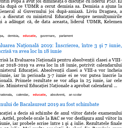
entin Popa a avut joi dimineaţă o discuţie cu liderul PSD. El
cizia după ce UDMR a cerut demisia sa. Demisia a ajuns la
 General al Guvernului joi după-amiază. Liviu Dragnea, a
că a discutat cu ministrul Educaţiei despre nemulţumirile
 şi a adăugat că, de data aceasta, liderul UDMR, Kelemen
,
,
,
,
opa
demisia
educatie
guvernare
parlament
uarea Naţională 2019: Înscrierea, între 3 şi 7 iunie,
crisă va avea loc în 18 iunie
risă la Evaluarea Naţională pentru absolvenţii clasei a VIII-
lar 2018-2019 va avea loc în 18 iunie, potrivit calendarului
isterul Educaţiei. Absolvenţii clasei a VIII-a vor încheia
 iunie, iar în perioada 3-7 iunie ei se vor putea înscrie la
onală. Primele rezultate se vor afişa în 25 iunie, iar cele
nie. Ministerul Educaţiei Naţionale a aprobat calendarul ...
,
,
,
,
nationala
calendar
educatie
absolventi
an scolar
nului de Bacalaureat 2019 au fost schimbate
caţiei a decis să schimbe de anul viitor datele examenului
 Astfel, probele orale la BAC se vor desfăşura anul viitor în
unie, iar probele scrise între 1 şi 4 iulie. Rezultatele finale