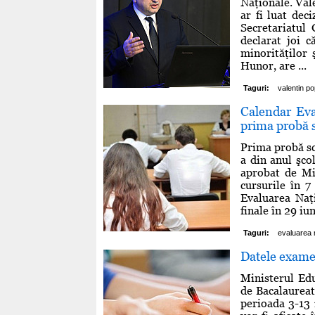
Naţionale. Val
ar fi luat de
Secretariatul
declarat joi 
minorităţilor
Hunor, are ...
Taguri:
valentin p
Calendar Eval
prima probă s
Prima probă sc
a din anul şco
aprobat de Min
cursurile în 7
Evaluarea Naţi
finale în 29 iu
Taguri:
evaluarea 
Datele exame
Ministerul Edu
de Bacalaureat.
perioada 3-13 i