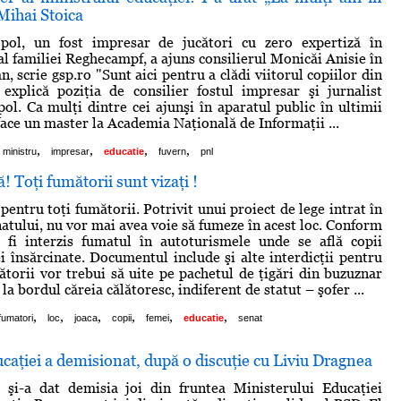
 Mihai Stoica
pol, un fost impresar de jucători cu zero expertiză în
 al familiei Reghecampf, a ajuns consilierul Monicăi Anisie în
 scrie gsp.ro "Sunt aici pentru a clădi viitorul copiilor din
explică poziţia de consilier fostul impresar şi jurnalist
ol. Ca mulţi dintre cei ajunşi în aparatul public în ultimii
face un master la Academia Naţională de Informaţii ...
,
,
,
,
ministru
impresar
educatie
fuvern
pnl
! Toţi fumătorii sunt vizaţi !
entru toţi fumătorii. Potrivit unui proiect de lege intrat în
atului, nu vor mai avea voie să fumeze în acest loc. Conform
a fi interzis fumatul în autoturismele unde se află copii
i însărcinate. Documentul include şi alte interdicţii pentru
torii vor trebui să uite pe pachetul de ţigări din buzuznar
la bordul căreia călătoresc, indiferent de statut – şofer ...
,
,
,
,
,
,
fumatori
loc
joaca
copii
femei
educatie
senat
caţiei a demisionat, după o discuţie cu Liviu Dragnea
 şi-a dat demisia joi din fruntea Ministerului Educaţiei