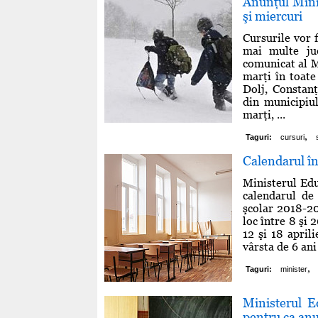
Anunţul Minis
şi miercuri
Cursurile vor 
mai multe jud
comunicat al M
marţi în toate
Dolj, Constanţ
din municipiul
marţi, ...
,
Taguri:
cursuri
Calendarul în
Ministerul Edu
calendarul de
şcolar 2018-20
loc între 8 şi 
12 şi 18 aprili
vârsta de 6 ani
,
Taguri:
minister
Ministerul Ed
pentru ca anu