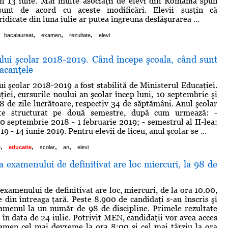
 în 13 iulie. Mai multe asociaţii de elevi din România spun
unt de acord cu aceste modificări. Elevii susţin că
idicate din luna iulie ar putea îngreuna desfăşurarea ...
,
,
,
bacalaureat
examen
rezultate
elevi
ului şcolar 2018-2019. Când începe şcoala, când sunt
acanţele
ui şcolar 2018-2019 a fost stabilită de Ministerul Educaţiei.
uţiei, cursurile noului an şcolar încep luni, 10 septembrie şi
68 de zile lucrătoare, respectiv 34 de săptămâni. Anul şcolar
te structurat pe două semestre, după cum urmează: -
10 septembrie 2018 - 1 februarie 2019; - semestrul al II-lea:
19 - 14 iunie 2019. Pentru elevii de liceu, anul şcolar se ...
,
,
,
,
e
educatie
scolar
an
elevi
a examenului de definitivat are loc miercuri, la 98 de
examenului de definitivat are loc, miercuri, de la ora 10.00,
e din întreaga ţară. Peste 8.900 de candidaţi s-au înscris şi
amenul la un număr de 98 de discipline. Primele rezultate
 în data de 24 iulie. Potrivit MEN, candidaţii vor avea acces
xamen cel mai devreme la ora 8:00 şi cel mai târziu la ora