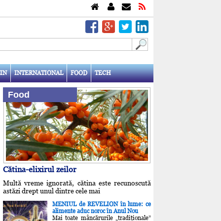
IN
INTERNATIONAL
FOOD
TECH
Food
Cătina-elixirul zeilor
Multă vreme ignorată, cătina este recunoscută
astăzi drept unul dintre cele mai
MENIUL de REVELION în lume: ce
alimente aduc noroc în Anul Nou
Mai toate mâncărurile „tradiţionale”