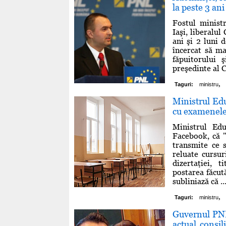
la peste 3 an
Fostul ministr
Iaşi, liberalu
ani şi 2 luni 
încercat să ma
făpuitorului 
preşedinte al C
,
Taguri:
ministru
Ministrul Edu
cu examenele
Ministrul Edu
Facebook, că "
transmite ce 
reluate cursuri
dizertaţiei, 
postarea făcut
subliniază că ..
,
Taguri:
ministru
Guvernul PNL
actual consil