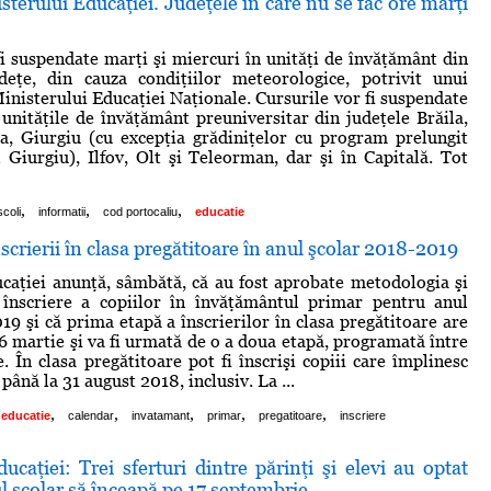
terului Educaţiei. Judeţele în care nu se fac ore marţi
fi suspendate marţi şi miercuri în unităţi de învăţământ din
eţe, din cauza condiţiilor meteorologice, potrivit unui
inisterului Educaţiei Naţionale. Cursurile vor fi suspendate
 unităţile de învăţământ preuniversitar din judeţele Brăila,
a, Giurgiu (cu excepţia grădiniţelor cu program prelungit
 Giurgiu), Ilfov, Olt şi Teleorman, dar şi în Capitală. Tot
,
,
,
scoli
informatii
cod portocaliu
educatie
scrierii în clasa pregătitoare în anul şcolar 2018-2019
caţiei anunţă, sâmbătă, că au fost aprobate metodologia şi
 înscriere a copiilor în învăţământul primar pentru anul
19 şi că prima etapă a înscrierilor în clasa pregătitoare are
26 martie şi va fi urmată de o a doua etapă, programată între
e. În clasa pregătitoare pot fi înscrişi copiii care împlinesc
 până la 31 august 2018, inclusiv. La ...
,
,
,
,
,
educatie
calendar
invatamant
primar
pregatitoare
inscriere
ucaţiei: Trei sferturi dintre părinţi şi elevi au optat
l şcolar să înceapă pe 17 septembrie