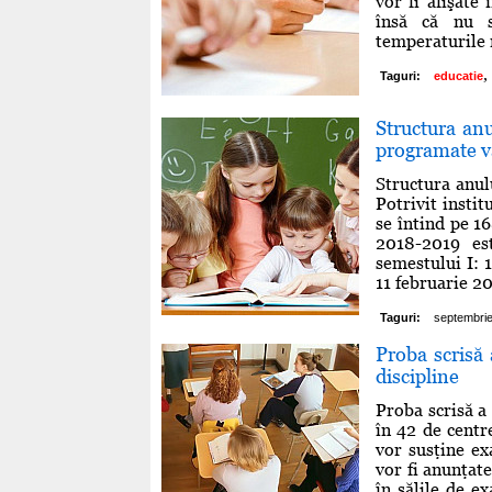
vor fi afişate
însă că nu s
temperaturile r
,
Taguri:
educatie
Structura an
programate v
Structura anul
Potrivit instit
se întind pe 1
2018-2019 es
semestului I: 
11 februarie 20
Taguri:
septembri
Proba scrisă 
discipline
Proba scrisă a 
în 42 de centr
vor susţine ex
vor fi anunţate
în sălile de e