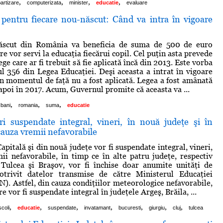
,
,
,
,
artizare
computerizata
minister
educatie
evaluare
pentru fiecare nou-născut: Când va intra în vigoare
ăscut din România va beneficia de suma de 500 de euro
re vor servi la educaţia fiecărui copil. Cel puţin asta prevede
ge care ar fi trebuit să fie aplicată încă din 2013. Este vorba
ul 356 din Legea Educaţiei. Deşi aceasta a intrat în vigoare
 în momentul de faţă nu a fost aplicată. Legea a fost amânată
apoi în 2017. Acum, Guvernul promite că aceasta va ...
,
,
,
bani
romania
suma
educatie
 suspendate integral, vineri, în nouă judeţe şi în
cauza vremii nefavorabile
apitală şi din nouă judeţe vor fi suspendate integral, vineri,
ii nefavorabile, în timp ce în alte patru judeţe, respectiv
 Tulcea şi Braşov, vor fi închise doar anumite unităţi de
otrivit datelor transmise de către Ministerul Educaţiei
). Astfel, din cauza condiţiilor meteorologice nefavorabile,
re vor fi suspendate integral în judeţele Argeş, Brăila, ...
,
,
,
,
,
,
,
scoli
educatie
suspendate
invatamant
bucuresti
giurgiu
cluj
tulcea