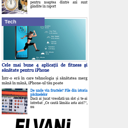
pentru noaptea dintre ani sunt
gândite în raport
Tech
Cele mai bune 4 aplicaţii de fitness şi
sănătate pentru iPhone
Într-o eră în care tehnologia și sănătatea merg
mână în mână, iPhone-ul tău poate
De unde vin fructele? File din istoria
păcănelelor
Dacă ai jucat vreodată un slot și te-ai
întrebat „Ce caută lămâia asta aici?”,
nu