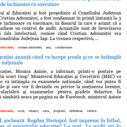
i de închisoare cu executare
ul al Educaţiei şi fost preşedinte al Consiliului Judeţean
l Cristian Adomniţei, a fost condamnat în primă instanţă la 3
de închisoare cu executare, în dosarul în care e acuzat că a
scheze un control de audit. Acuzaţiile sunt de favorizarea
şi fals intelectual, comise când Cristian Adomniţei era
onsiliului Judeţean Iaşi. La vremea respectivă, ...
,
,
,
educatie
cristian adomnitei
iasi
condamnare
caţiei anunţă când va începe şcoala şi ce se întâmplă
 naţionale
caţiei, Monica Anisie, a informat, printr-o postare pe
în scurt timp'' Ministerul Educaţiei şi Cercetării (MEC) va
se va întâmpla cu examenele naţionale, când vor putea fi
le şi care vor fi deciziile cu privire la susţinerea licenţei,
titularizării şi examenelor pentru gradele didactice. În
ă sâmbătă seara pe pagina sa de Facebook, ministrul Anisie
.
,
,
,
,
,
,
educatie
scoli
reluare
vara
program
definitivat
cariera
 şochează: Bogdan Steriopol, fost impresar în fotbal,
ier al ministrului educaţiei! I-a urat „La mulţi ani în