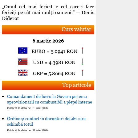
„Omul cel mai fericit e cel care-i face
fericiţi pe cât mai mulţi oameni.” — Denis
Diderot
Curs valutar
6 martie 2026
EURO = 5.0941 RON
USD = 4.3981 RON
GBP = 5.8664 RON
Top articole
Comandament de lucru la Guvern pe tema
aprovizionării cu combustibil a pieţei interne
Publicat la data de 31 iulie 2026
Ordine şi confort in dormitor: detalii care
schimbă totul
Publicat la data de 30 iulie 2026