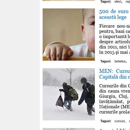
,
Taguri:
elevi
rep
500 de euro 
această lege
Fiecare nou-n
pentru, bani ca
o importantă le
despre articol
din 2011, nici
în 2015 şi mai 
,
Taguri:
bebelus
MEN: Cursuri
Capitală din 
Cursurile din C
din cauza vrem
Giurgiu, Cluj,
învăţământ, p
Naţionale (MEN
cursurile şcola
,
Taguri:
cursuri