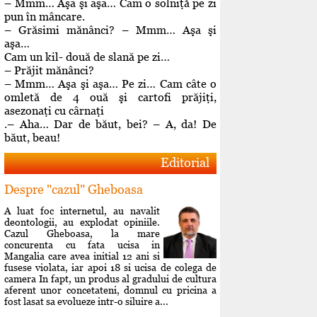
– Mmm… Aşa şi aşa… Cam o solniţă pe zi
pun în mâncare.
– Grăsimi mănânci? – Mmm… Aşa şi
aşa…
Cam un kil- două de slană pe zi…
– Prăjit mănânci?
– Mmm… Aşa şi aşa… Pe zi… Cam câte o
omletă de 4 ouă şi cartofi prăjiţi,
asezonaţi cu cârnaţi
.– Aha… Dar de băut, bei? – A, da! De
băut, beau!
Editorial
Despre "cazul" Gheboasa
A luat foc internetul, au navalit
deontologii, au explodat opiniile.
Cazul Gheboasa, la mare
concurenta cu fata ucisa in
Mangalia care avea initial 12 ani si
fusese violata, iar apoi 18 si ucisa de colega de
camera In fapt, un produs al gradului de cultura
aferent unor concetateni, domnul cu pricina a
fost lasat sa evolueze intr-o siluire a...