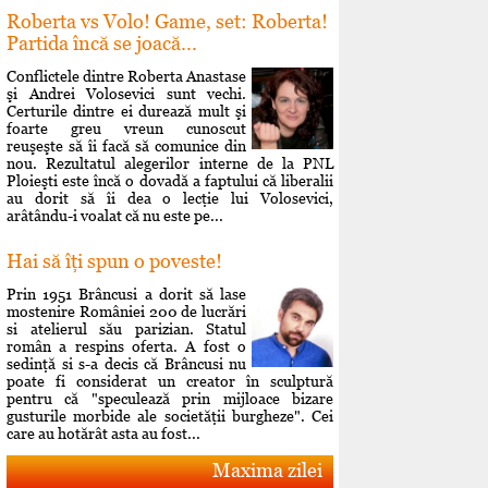
Roberta vs Volo! Game, set: Roberta!
Partida încă se joacă...
Conflictele dintre Roberta Anastase
şi Andrei Volosevici sunt vechi.
Certurile dintre ei durează mult şi
foarte greu vreun cunoscut
reuşeşte să îi facă să comunice din
nou. Rezultatul alegerilor interne de la PNL
Ploieşti este încă o dovadă a faptului că liberalii
au dorit să îi dea o lecţie lui Volosevici,
arâtându-i voalat că nu este pe...
Hai să îţi spun o poveste!
Prin 1951 Brâncusi a dorit să lase
mostenire României 200 de lucrări
si atelierul său parizian. Statul
român a respins oferta. A fost o
sedinţă si s-a decis că Brâncusi nu
poate fi considerat un creator în sculptură
pentru că "speculează prin mijloace bizare
gusturile morbide ale societăţii burgheze". Cei
care au hotărât asta au fost...
Maxima zilei