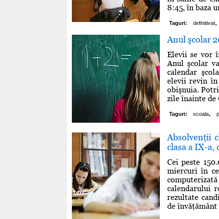
8:45, în baza u
,
Taguri:
definitivat
Anul şcolar 
Elevii se vor 
Anul şcolar va
calendar şcol
elevii revin î
obişnuia. Potri
zile înainte de
,
Taguri:
scoala
p
Absolvenţii c
clasa a IX-a,
Cei peste 150.
miercuri în ce
computerizată
calendarului r
rezultate candi
de învăţământ g