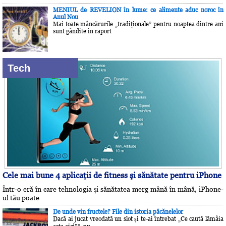
MENIUL de REVELION în lume: ce alimente aduc noroc în
Anul Nou
Mai toate mâncărurile „tradiţionale” pentru noaptea dintre ani
sunt gândite în raport
Tech
Cele mai bune 4 aplicaţii de fitness şi sănătate pentru iPhone
Într-o eră în care tehnologia și sănătatea merg mână în mână, iPhone-
ul tău poate
De unde vin fructele? File din istoria păcănelelor
Dacă ai jucat vreodată un slot și te-ai întrebat „Ce caută lămâia