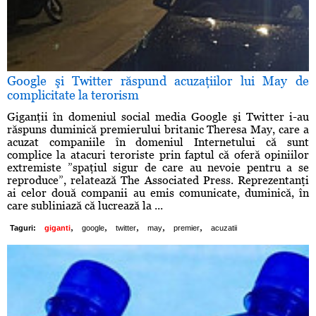
Google şi Twitter răspund acuzaţiilor lui May de
complicitate la terorism
Giganţii în domeniul social media Google şi Twitter i-au
răspuns duminică premierului britanic Theresa May, care a
acuzat companiile în domeniul Internetului că sunt
complice la atacuri teroriste prin faptul că oferă opiniilor
extremiste ”spaţiul sigur de care au nevoie pentru a se
reproduce”, relatează The Associated Press. Reprezentanţi
ai celor două companii au emis comunicate, duminică, în
care subliniază că lucrează la ...
,
,
,
,
,
Taguri:
giganti
google
twitter
may
premier
acuzatii