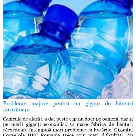
Probleme majore pentru un gigant de băuturi
răcoritoare
Canicula de afară i-a dat peste cap nu doar pe oameni, dar şi
pe marii giganţi economici. O mare fabrică de băuturi
răcoritoare întâmpină mari probleme cu livrările. Gigantul
Coca-Cola HBC Romania trece prin mari dificultăţi. Au