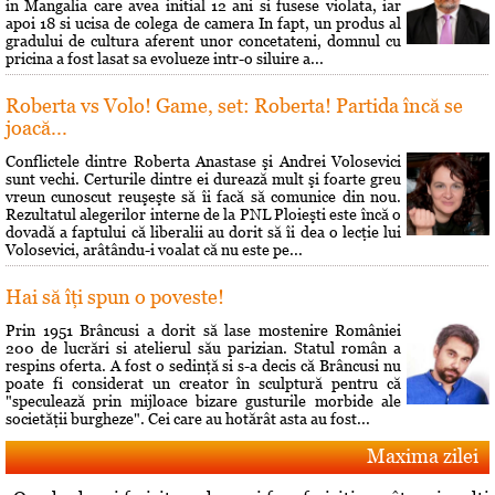
in Mangalia care avea initial 12 ani si fusese violata, iar
apoi 18 si ucisa de colega de camera In fapt, un produs al
gradului de cultura aferent unor concetateni, domnul cu
pricina a fost lasat sa evolueze intr-o siluire a...
Roberta vs Volo! Game, set: Roberta! Partida încă se
joacă...
Conflictele dintre Roberta Anastase şi Andrei Volosevici
sunt vechi. Certurile dintre ei durează mult şi foarte greu
vreun cunoscut reuşeşte să îi facă să comunice din nou.
Rezultatul alegerilor interne de la PNL Ploieşti este încă o
dovadă a faptului că liberalii au dorit să îi dea o lecţie lui
Volosevici, arâtându-i voalat că nu este pe...
Hai să îţi spun o poveste!
Prin 1951 Brâncusi a dorit să lase mostenire României
200 de lucrări si atelierul său parizian. Statul român a
respins oferta. A fost o sedinţă si s-a decis că Brâncusi nu
poate fi considerat un creator în sculptură pentru că
"speculează prin mijloace bizare gusturile morbide ale
societăţii burgheze". Cei care au hotărât asta au fost...
Maxima zilei