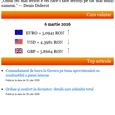
„Omul cel mai fericit e cel care-i face fericiţi pe cât mai mulţi
oameni.” — Denis Diderot
Curs valutar
6 martie 2026
EURO = 5.0941 RON
USD = 4.3981 RON
GBP = 5.8664 RON
Top articole
Comandament de lucru la Guvern pe tema aprovizionării cu
combustibil a pieţei interne
Publicat la data de 31 iulie 2026
Ordine şi confort in dormitor: detalii care schimbă totul
Publicat la data de 30 iulie 2026