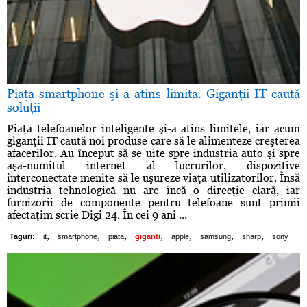
Piaţa smartphone şi-a atins limita. Giganţii IT caută
soluţii
Piaţa telefoanelor inteligente şi-a atins limitele, iar acum
giganţii IT caută noi produse care să le alimenteze creşterea
afacerilor. Au început să se uite spre industria auto şi spre
aşa-numitul internet al lucrurilor, dispozitive
interconectate menite să le uşureze viaţa utilizatorilor. Însă
industria tehnologică nu are încă o direcţie clară, iar
furnizorii de componente pentru telefoane sunt primii
afectaţim scrie Digi 24. În cei 9 ani ...
,
,
,
,
,
,
,
Taguri:
it
smartphone
piata
giganti
apple
samsung
sharp
sony