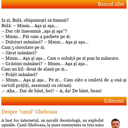
Bancul zilei
Ia zi, Bulă, obişnuieşti să fumezi?
Bulă: – Mmm… Aşa şi aşa…
– Dar cât înseamnă „aşa şi aşa”?
– Mmm… Păi cam 4 pachete pe zi.
– Dulciuri mănânci? – Mmm… Aşa şi aşa…
Cam 5 ciocolate pe zi.
– Sărat mănânci?
– Mmm… Aşa şi aşa… Cam o solniţă pe zi pun în mâncare.
– Grăsimi mănânci? – Mmm… Aşa şi aşa…
Cam un kil- două de slană pe zi…
– Prăjit mănânci?
– Mmm… Aşa şi aşa… Pe zi… Cam câte o omletă de 4 ouă şi
cartofi prăjiţi, asezonaţi cu cârnaţi
.– Aha… Dar de băut, bei? – A, da! De băut, beau!
Editorial
Despre "cazul" Gheboasa
A luat foc internetul, au navalit deontologii, au explodat
opiniile. Cazul Gheboasa, la mare concurenta cu fata ucisa