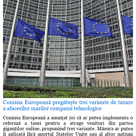
Comisia Europeană pregăteşte trei variante de taxare
a afacerilor marilor companii tehnologice
Comisia Europeană a anunţat joi că ar putea implementa o
reformă a taxei pentru a atrage venituri din partea
giganţilor online, propunând trei variante. Măsura ar putea
fi aplicată fără aportul Statelor Unite sau al altor naţiuni