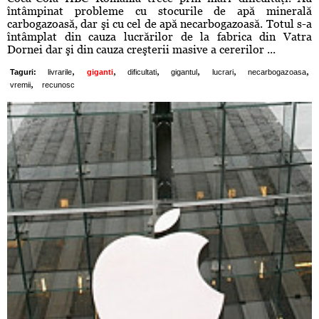
întâmpinat probleme cu stocurile de apă minerală
carbogazoasă, dar şi cu cel de apă necarbogazoasă. Totul s-a
întâmplat din cauza lucrărilor de la fabrica din Vatra
Dornei dar şi din cauza creşterii masive a cererilor ...
,
,
,
,
,
,
Taguri:
livrarile
giganti
dificultati
gigantul
lucrari
necarbogazoasa
,
vremii
recunosc