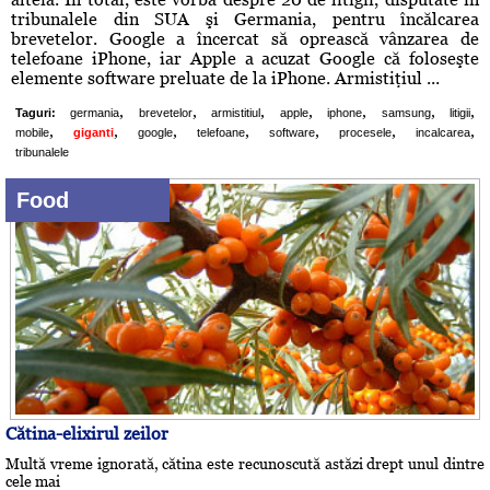
tribunalele din SUA şi Germania, pentru încălcarea
brevetelor. Google a încercat să oprească vânzarea de
telefoane iPhone, iar Apple a acuzat Google că foloseşte
elemente software preluate de la iPhone. Armistiţiul ...
,
,
,
,
,
,
,
Taguri:
germania
brevetelor
armistitiul
apple
iphone
samsung
litigii
,
,
,
,
,
,
,
mobile
giganti
google
telefoane
software
procesele
incalcarea
tribunalele
Food
Cătina-elixirul zeilor
Multă vreme ignorată, cătina este recunoscută astăzi drept unul dintre
cele mai