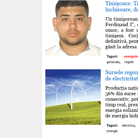
Timişoara: T
închisoare, d
Un timişorean 
Ferdinand I", 
omor, a fost d
timişeni. Co
definitivă, pent
găsit la adresa
Taguri:
energeti
,
generala
regele
Sursele regen
de electricita
Producţia naţi
56% din surse 
consecutiv, pot
timp real, prez
energia eolian
de energia hid
,
Taguri:
electrica
energie