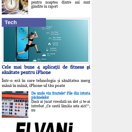
pentru noaptea dintre ani sunt
gândite în raport
Tech
Cele mai bune 4 aplicaţii de fitness şi
sănătate pentru iPhone
Într-o eră în care tehnologia și sănătatea merg
mână în mână, iPhone-ul tău poate
De unde vin fructele? File din istoria
păcănelelor
Dacă ai jucat vreodată un slot și te-ai
întrebat „Ce caută lămâia asta aici?”,
nu