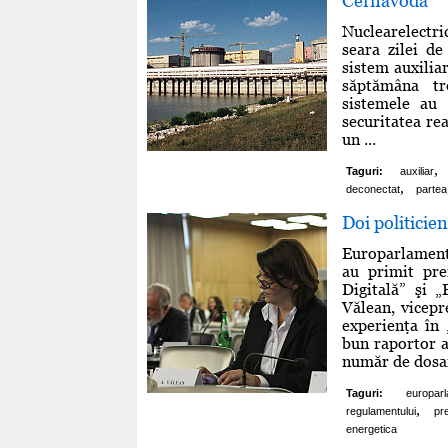
Cernavodă
Nuclearelectri
seara zilei d
sistem auxiliar
săptămâna tr
sistemele au 
securitatea rea
un ...
,
Taguri:
auxiliar
,
deconectat
partea
Doi politicie
Europarlament
au primit pre
Digitală” şi 
Vălean, vicepr
experienţa în 
bun raportor 
număr de dosar
Taguri:
europarl
,
regulamentului
pr
energetica