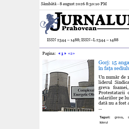
Sâmbătă - 8 august 2026
8:30:11 PM
ISSN 2344 – 1488; ISSN–L 2344 – 1488
Pagina:
«
1
»
«2»
Gorj: 15 anga
în faţa sediu
Un număr de 15
liderul Sindic
greva foamei,
Protestatarii
salariilor pe l
dată nu a fost
...
,
Taguri:
greva
liderul