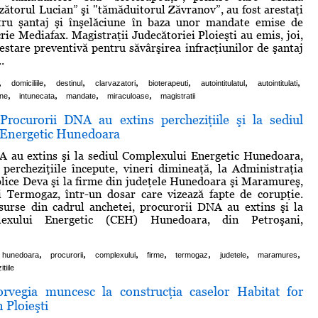
ăzătorul Lucian” şi "tămăduitorul Zăvranov”, au fost arestaţi
tru şantaj şi înşelăciune în baza unor mandate emise de
rie Mediafax. Magistraţii Judecătoriei Ploieşti au emis, joi,
stare preventivă pentru săvârşirea infracţiunilor de şantaj
.
,
,
,
,
,
,
,
domiciliile
destinul
clarvazatori
bioterapeuti
autointitulatul
autointitulati
,
,
,
,
une
intunecata
mandate
miraculoase
magistratii
rocurorii DNA au extins percheziţiile şi la sediul
 Energetic Hunedoara
A au extins şi la sediul Complexului Energetic Hunedoara,
 percheziţiile începute, vineri dimineaţă, la Administraţia
lice Deva şi la firme din judeţele Hunedoara şi Maramureş,
i Termogaz, într-un dosar care vizează fapte de corupţie.
surse din cadrul anchetei, procurorii DNA au extins şi la
lexului Energetic (CEH) Hunedoara, din Petroşani,
,
,
,
,
,
,
,
hunedoara
procurorii
complexului
firme
termogaz
judetele
maramures
tiile
rvegia muncesc la construcţia caselor Habitat for
 Ploieşti