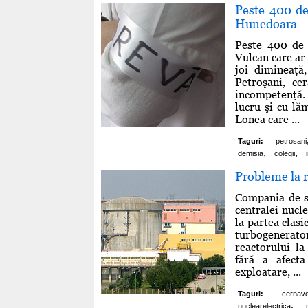
Peste 400 de
Hunedoara
Peste 400 de 
Vulcan care ar 
joi dimineaţă
Petroşani, ce
incompetenţă.
lucru şi cu lă
Lonea care ...
Taguri:
petrosani
,
,
demisia
colegii
Probleme la r
Compania de st
centralei nucl
la partea clasi
turbogenerato
reactorului la
fără a afecta
exploatare, ...
Taguri:
cernav
,
nuclearelectrica