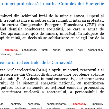
 mineri protestează în curtea Complexului Energetic
mineri din schimbul întâi de la minele Lonea, Lupeni şi
fi trebuit să intre în subteran în schimbul întâi au protestat,
, în curtea Complexului Energetic Hunedoara (CEH) din
rând demisia conducerea societăţii, pe care o acuză de
 Cei aproximativ 400 de mineri, îmbrăcaţi în salopete de
mpi de mină, au decis să se solidarizeze cu colegii lor de la
,
,
,
,
,
,
,
,
energetic
conducerea
furati
curtea
lupeni
hotii
solidarizeze
,
imbracati
minerii
eactorul 1 al centralei de la Cernavodă
at Nuclearelectrica (SNN) a oprit, miercuri, reactorul 1 al
earelectrice din Cernavodă din cauza unor probleme apărute
că a unităţii. "S-a decis, în mod conservativ, desincronizarea
rului de la sistemul energetic naţional, cu menţinerea
 putere. Toate sistemele au acţionat conform proiectului,
 securitatea nucleară a reactorului, a personalului de
,
,
,
,
,
,
oda
centrala
consumul
desincronizarea
energetic
mediului
,
,
,
,
,
,
nucleara
probleme
reactorul
securitatea
unitatea
turbogeneratorului