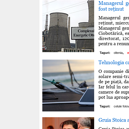
Managerul ge
fost reţinut
Managerul gen
reţinut, miercu
Managerul gene
Ciobotărică, es
directorat, 12
pentru a renunţ
,
Taguri:
oltenia
e
Tehnologia ca
O companie din
solare semi-tr
de pe piaţă, da
Iar felul în c
camere de supra
pot lua aproape
Taguri:
celule foto
Gruia Stoica 
Gruia Stoica a