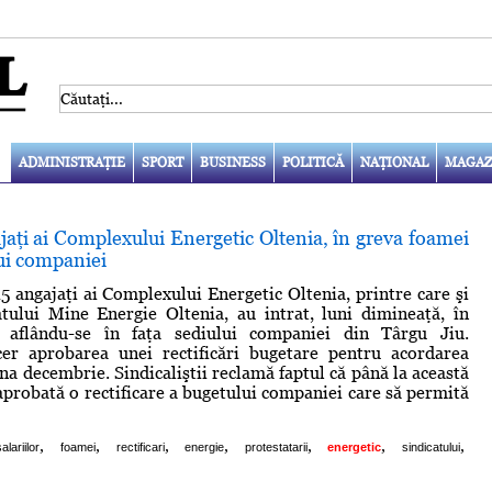
ADMINISTRAŢIE
SPORT
BUSINESS
POLITICĂ
NAŢIONAL
MAGAZ
jaţi ai Complexului Energetic Oltenia, în greva foamei
lui companiei
 angajaţi ai Complexului Energetic Oltenia, printre care şi
atului Mine Energie Oltenia, au intrat, luni dimineaţă, în
 aflându-se în faţa sediului companiei din Târgu Jiu.
 cer aprobarea unei rectificări bugetare pentru acordarea
una decembrie. Sindicaliştii reclamă faptul că până la această
 aprobată o rectificare a bugetului companiei care să permită
,
,
,
,
,
,
,
salariilor
foamei
rectificari
energie
protestatarii
energetic
sindicatului