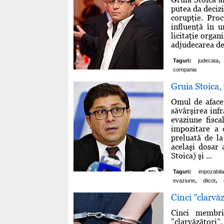
putea da decizi
corupţie. Pro
influenţă în 
licitaţie organ
adjudecarea de 
,
Taguri:
judecata
compania
Gruia Stoica,
Omul de afacer
săvârşirea infr
evaziune fisca
impozitare a
preluată de l
acelaşi dosar 
Stoica) şi ...
Taguri:
impozabila
,
,
evaziune
diicot
Cinci ”clarvăz
Cinci membri 
"clarvăzători