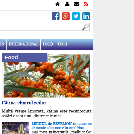
IN
INTERNATIONAL
FOOD
TECH
Food
Cătina-elixirul zeilor
Multă vreme ignorată, cătina este recunoscută
astăzi drept unul dintre cele mai
MENIUL de REVELION în lume: ce
alimente aduc noroc în Anul Nou
Mai toate mâncărurile „tradiţionale”