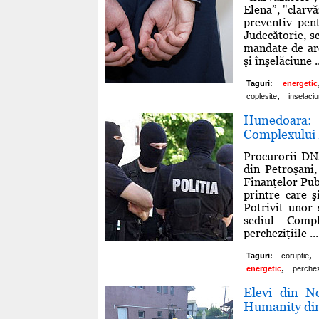
Elena”, "clarv
preventiv pen
Judecătorie, sc
mandate de are
şi înşelăciune ..
Taguri:
energetic
,
coplesite
inselaci
Hunedoara: P
Complexului
Procurorii DN
din Petroşani,
Finanţelor Pub
printre care ş
Potrivit unor 
sediul Comp
percheziţiile ...
,
Taguri:
coruptie
,
energetic
perchezi
Elevi din No
Humanity din