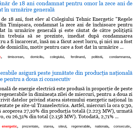
ânăr de 18 ani condamnat pentru omor la zece ani de
at în urmărire generală
de 18 ani, fost elev al Colegiului Tehnic Energetic "Regele
din Timişoara, condamnat la zece ani de închisoare pentru
at în urmărire generală şi este căutat de către poliţiştii
rjin trebuia să se prezinte, imediat după condamnarea
ru a fi încarcerat, însă nu a făcut acest lucru, şi nici nu a fost
 de domiciliu, motiv pentru care a fost dat în urmărire ...
,
,
,
,
,
,
,
c
timisorean
domiciliu
colegiului
ferdinand
politistii
condamnarea
erabile asigură peste jumătate din producţia naţională
te pentru a doua zi consecutiv
onală de energie electrică este produsă în proporţie de peste
regenerabile în dimineaţa zilei de miercuri, pentru a doua zi
rivit datelor privind starea sistemului energetic naţional în
entate pe site-ul Transelectrica. Astfel, miercuri la ora 9:30,
ă acoperea 27,10% din producţia totală (2.223 MW), urmată
ro, cu 26,31% din total (2.158 MW). Totodată, 2,71% ...
,
,
,
,
,
,
,
energetic
prezentate
starea
siteul
regenerabile
nationala
consecutiv