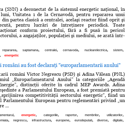
ca (SNN) a deconectat de la sistemul energetic naţional, în
e luni, Unitatea 1 de la Cernavodă, pentru repararea unui
 din partea clasică a centralei, acelaşi reactor fiind oprit şi
ecută, pentru lucrări de întreţinere periodică. Toate
acţionat conform proiectului, fără a fi pusă în pericol
ctorului, a angajaţilor, populaţiei şi mediului, se arată într-
,
,
,
,
,
,
repararea
saptamana
centralei
cernavoda
nuclearelectrica
sistem
,
energetic
ni români au fost declaraţi "europarlamentarii anului"
arii români Victor Negrescu (PSD) şi Adina Vălean (PNL)
miul „Europarlamentarul Anului” la categoriile „Agendă
„Energie”, distincţii oferite în cadrul MEP Awards. Adina
eşedinte a Parlamentului European, a fost premiată pentru
„sprijinirea competitivităţii sectorului energetic”, fiind un
al Parlamentului European pentru reglementări privind „un
e ...
,
,
,
,
,
,
amentarul
energetic
categoriile
raportor
membrilor
utilizatorilor
,
,
,
,
,
,
,
emiata
negrescu
infrastructura
europene
eurodeputati
diverse
digitale