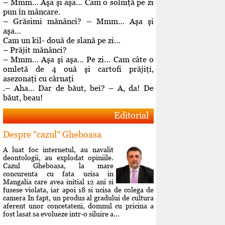
– Mmm… Aşa şi aşa… Cam o solniţă pe zi
pun în mâncare.
– Grăsimi mănânci? – Mmm… Aşa şi
aşa…
Cam un kil- două de slană pe zi…
– Prăjit mănânci?
– Mmm… Aşa şi aşa… Pe zi… Cam câte o
omletă de 4 ouă şi cartofi prăjiţi,
asezonaţi cu cârnaţi
.– Aha… Dar de băut, bei? – A, da! De
băut, beau!
Editorial
Despre "cazul" Gheboasa
A luat foc internetul, au navalit
deontologii, au explodat opiniile.
Cazul Gheboasa, la mare
concurenta cu fata ucisa in
Mangalia care avea initial 12 ani si
fusese violata, iar apoi 18 si ucisa de colega de
camera In fapt, un produs al gradului de cultura
aferent unor concetateni, domnul cu pricina a
fost lasat sa evolueze intr-o siluire a...