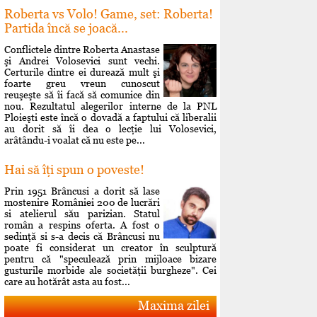
Roberta vs Volo! Game, set: Roberta!
Partida încă se joacă...
Conflictele dintre Roberta Anastase
şi Andrei Volosevici sunt vechi.
Certurile dintre ei durează mult şi
foarte greu vreun cunoscut
reuşeşte să îi facă să comunice din
nou. Rezultatul alegerilor interne de la PNL
Ploieşti este încă o dovadă a faptului că liberalii
au dorit să îi dea o lecţie lui Volosevici,
arâtându-i voalat că nu este pe...
Hai să îţi spun o poveste!
Prin 1951 Brâncusi a dorit să lase
mostenire României 200 de lucrări
si atelierul său parizian. Statul
român a respins oferta. A fost o
sedinţă si s-a decis că Brâncusi nu
poate fi considerat un creator în sculptură
pentru că "speculează prin mijloace bizare
gusturile morbide ale societăţii burgheze". Cei
care au hotărât asta au fost...
Maxima zilei