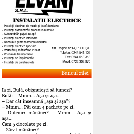
Bancul zilei
Ia zi, Bulă, obişnuieşti să fumezi?
Bulă: – Mmm… Aşa şi aşa…
– Dar cât înseamnă „aşa şi aşa”?
– Mmm… Păi cam 4 pachete pe zi.
– Dulciuri mănânci? – Mmm… Aşa şi
aşa…
Cam 5 ciocolate pe zi.
– Sărat mănânci?