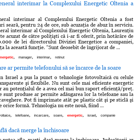
neral interimar la Complexului Energetic Oltenia a
eral interimar al Complexului Energetic Oltenia a fost
ri seară, pentru 24 de ore, sub acuzaţia de abuz în serviciu.
ral interimar al Complexului Energetic Oltenia, Laurenţiu
te acuzat de către poliţişti că i-ar fi oferit, prin hotărâre de
0.000 de lei directorului Diviziei Energetice a companiei,
a la această funcţie. ”Sunt deosebit de îngrijorat de ...
,
,
,
nergetic
manager
interimar
retinut
re ar permite telefonului să se încarce de la soare
 Israel a pus la punct o tehnologie fotovoltaică cu celule
ansparente şi flexibile. Nu sunt cele mai eficiente energetic
r au potenţialul de a avea cel mai bun raport eficienţă/preţ.
are sunt produse ar permite adăugarea lor la telefoane sau la
veghere. Pot fi imprimate atât pe plastic cât şi pe sticlă şi
 orice formă. Tehnologia nu este nouă, fiind ...
,
,
,
,
,
,
voltaice
telefoane
incarcare
soare
energetic
israel
companie
află dacă merge la închisoare
r putea afla, marţi, dacă merge la închisoare. Judecătorii ar