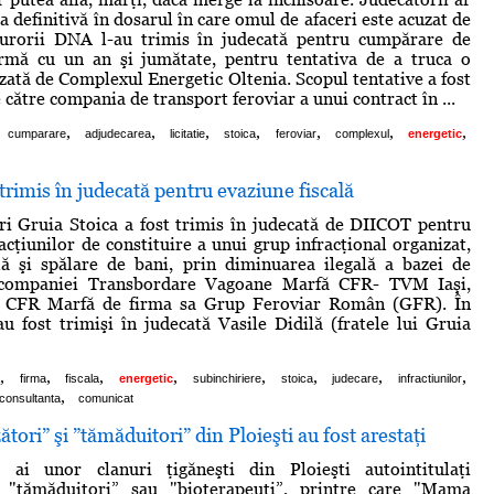
a definitivă în dosarul în care omul de afaceri este acuzat de
curorii DNA l-au trimis în judecată pentru cumpărare de
urmă cu un an şi jumătate, pentru tentativa de a truca o
izată de Complexul Energetic Oltenia. Scopul tentative a fost
către compania de transport feroviar a unui contract în ...
,
,
,
,
,
,
,
cumparare
adjudecarea
licitatie
stoica
feroviar
complexul
energetic
 trimis în judecată pentru evaziune fiscală
i Gruia Stoica a fost trimis în judecată de DIICOT pentru
acţiunilor de constituire a unui grup infracţional organizat,
lă şi spălare de bani, prin diminuarea ilegală a bazei de
 companiei Transbordare Vagoane Marfă CFR- TVM Iaşi,
a CFR Marfă de firma sa Grup Feroviar Român (GFR). În
au fost trimişi în judecată Vasile Didilă (fratele lui Gruia
,
,
,
,
,
,
,
,
firma
fiscala
energetic
subinchiriere
stoica
judecare
infractiunilor
,
consultanta
comunicat
ători” şi ”tămăduitori” din Ploieşti au fost arestaţi
ai unor clanuri ţigăneşti din Ploieşti autointitulaţi
”, "tămăduitori” sau "bioterapeuţi”, printre care "Mama