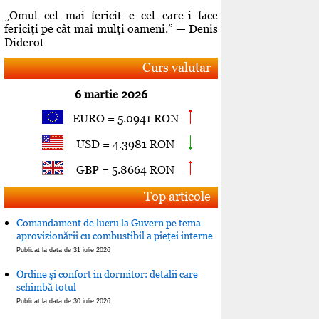
„Omul cel mai fericit e cel care-i face
fericiţi pe cât mai mulţi oameni.” — Denis
Diderot
Curs valutar
6 martie 2026
EURO = 5.0941 RON
USD = 4.3981 RON
GBP = 5.8664 RON
Top articole
Comandament de lucru la Guvern pe tema
aprovizionării cu combustibil a pieţei interne
Publicat la data de 31 iulie 2026
Ordine şi confort in dormitor: detalii care
schimbă totul
Publicat la data de 30 iulie 2026