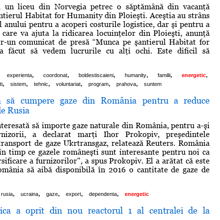
a un liceu din Norvegia petrec o săptămână din vacanţă
tierul Habitat for Humanity din Ploieşti. Aceştia au strâns
 anului pentru a acoperi costurile logistice, dar şi pentru a
 care va ajuta la ridicarea locuinţelor din Ploieşti, anunţă
ntr-un comunicat de presă “Munca pe şantierul Habitat for
 făcut să vedem lucrurile cu alţi ochi. Este dificil să
,
,
,
,
,
,
experienta
coordonat
boldestiscaieni
humanity
familii
energetic
,
,
,
,
,
,
i
sistem
tehnic
voluntariat
program
prahova
suntem
a să cumpere gaze din România pentru a reduce
e Rusia
nteresată să importe gaze naturale din România, pentru a-şi
urnizorii, a declarat marţi Ihor Prokopiv, preşedintele
transport de gaze Ukrtransgaz, relatează Reuters. România
 în timp ce gazele româneşti sunt interesante pentru noi ca
sificare a furnizorilor", a spus Prokopiv. El a arătat că este
omânia să aibă disponibilă în 2016 o cantitate de gaze de
,
,
,
,
,
rusia
ucraina
gaze
export
dependenta
energetic
rica a oprit din nou reactorul 1 al centralei de la