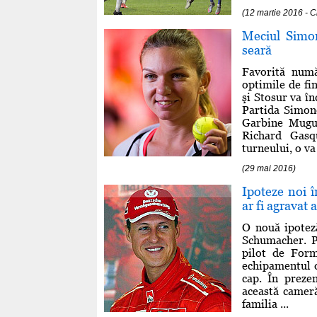
(12 martie 2016 - 
Meciul Simo
seară
Favorită num
optimile de fi
şi Stosur va î
Partida Simone
Garbine Mugur
Richard Gasq
turneului, o va 
(29 mai 2016)
Ipoteze noi 
ar fi agravat
O nouă ipoteză
Schumacher. P
pilot de Form
echipamentul d
cap. În prezen
această cameră
familia ...