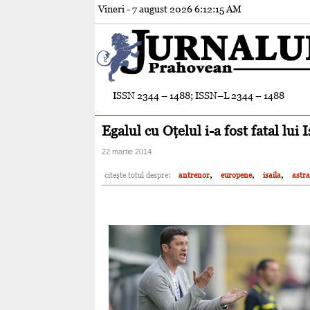
Vineri - 7 august 2026
6:12:17 AM
ISSN 2344 – 1488; ISSN–L 2344 – 1488
Egalul cu Oţelul i-a fost fatal lui I
22 martie 2014
,
,
,
citeşte totul despre:
antrenor
europene
isaila
astra