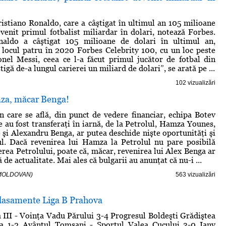
istiano Ronaldo, care a câştigat în ultimul an 105 milioane
evenit primul fotbalist miliardar în dolari, notează Forbes.
naldo a câştigat 105 milioane de dolari în ultimul an,
 locul patru în 2020 Forbes Celebrity 100, cu un loc peste
onel Messi, ceea ce l-a făcut primul jucător de fotbal din
ştigă de-a lungul carierei un miliard de dolari”, se arată pe ...
102 vizualizări
za, măcar Benga!
în care se află, din punct de vedere financiar, echipa Botev
e au fost transferaţi în iarnă, de la Petrolul, Hamza Younes,
şi Alexandru Benga, ar putea deschide nişte oportunităţi şi
ul. Dacă revenirea lui Hamza la Petrolul nu pare posibilă
rea Petrolului, poate că, măcar, revenirea lui Alex Benga ar
 de actualitate. Mai ales că bulgarii au anunţat că nu-i ...
di MOLDOVAN)
563 vizualizări
clasamente Liga B Prahova
a III - Voinţa Vadu Părului 3-4 Progresul Boldeşti Grădiştea
a 1-2 Avântul Tomşani - Sportul Valea Cucului 3-0 Iany