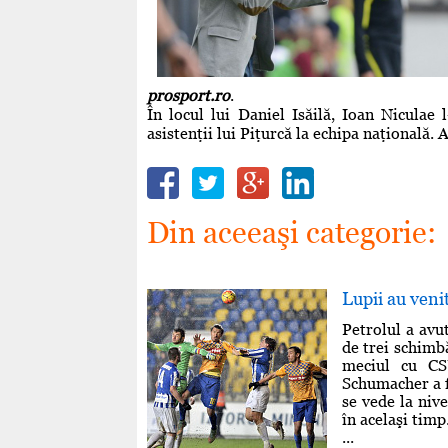
prosport.ro
.
În locul lui Daniel Isăilă, Ioan Niculae
asistenţii lui Piţurcă la echipa naţională.
Din aceeaşi categorie:
Lupii au veni
Petrolul a avut
de trei schimbă
meciul cu CS
Schumacher a f
se vede la nive
în acelaşi timp
...