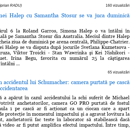
Ciprian RADU)
160 vizualizări
nei Halep cu Samantha Stosur se va juca duminică
ărul 6 la Roland Garros, Simona Halep o va întâlni în
nală pe Samantha Stosur din Australia. Meciul dintre Halep
ncheia ziua de duminică pe arena centrală, Philippe-Chatrier.
i Halep se va disputa după jocurile Svetlana Kuznetsova -
uza, Viktor Troicki - Stan Wawrinka şi Kei Nishikori -
uet. Irina Begu, favorita cu numărul 25 la câştigarea
întâlni ...
65 vizualizări
în accidentul lui Schumacher: camera purtată pe cască
 accidentarea
 a apărut în cazul accidentului la schi suferit de Michael
otrivit anchetatorilor, camera GO PRO purtată de fostul
ula 1 pe cască ar fi acţionat ca un ciocan care a spart
e protecţie în momentul impactului şi a agravat lovitura la
t, anchetatorii fac teste în laborator să stabilească dacă
 video ar fi putut amplifica efectul impactului. Între timp,