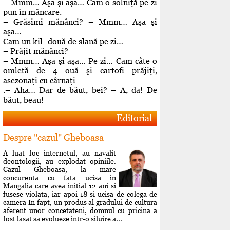
– Mmm… Aşa şi aşa… Cam o solniţă pe zi
pun în mâncare.
– Grăsimi mănânci? – Mmm… Aşa şi
aşa…
Cam un kil- două de slană pe zi…
– Prăjit mănânci?
– Mmm… Aşa şi aşa… Pe zi… Cam câte o
omletă de 4 ouă şi cartofi prăjiţi,
asezonaţi cu cârnaţi
.– Aha… Dar de băut, bei? – A, da! De
băut, beau!
Editorial
Despre "cazul" Gheboasa
A luat foc internetul, au navalit
deontologii, au explodat opiniile.
Cazul Gheboasa, la mare
concurenta cu fata ucisa in
Mangalia care avea initial 12 ani si
fusese violata, iar apoi 18 si ucisa de colega de
camera In fapt, un produs al gradului de cultura
aferent unor concetateni, domnul cu pricina a
fost lasat sa evolueze intr-o siluire a...