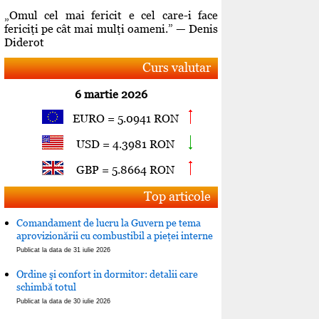
„Omul cel mai fericit e cel care-i face
fericiţi pe cât mai mulţi oameni.” — Denis
Diderot
Curs valutar
6 martie 2026
EURO = 5.0941 RON
USD = 4.3981 RON
GBP = 5.8664 RON
Top articole
Comandament de lucru la Guvern pe tema
aprovizionării cu combustibil a pieţei interne
Publicat la data de 31 iulie 2026
Ordine şi confort in dormitor: detalii care
schimbă totul
Publicat la data de 30 iulie 2026