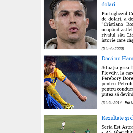
dolari
Portughezul Cr
de dolari, a d
“Cristiano Ro
ocupând astfel
rivalul său Li
istorie care câ
(5 iunie 2020)
Dacă nu Ham
Situaţia grea 
Plovdiv, la car
Ferebory Dore 
pentru Petrol
pentru conduce
putea să devină
(3 iulie 2014 - E
Rezultate şi 
Seria Est Astr
- AS Gherghiţ