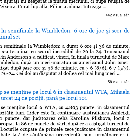
t uşuraţi nu neapărat la finalul meciului, ci după reuşita de
eixeira. Curat lup alfa, Filipe a adunat întreaga ...
442 vizualizări
 în semifinale la Wimbledon: 6 ore de joc şi scor de
timul set
n semifinale la Wimbledon: a durat 6 ore şi 36 de minute,
t s-a terminat cu scorul incredibil de 26 la 24. Tenismanul
in Anderson s-a calificat, vineri, în finala turneului de Mare
mbledon, după un meci-maraton cu americanul John Isner,
tigat după şase ore şi 36 de minute, cu 7-6 (8/6), 6-7 (5/7),
, 26-24. Cei doi au disputat al doilea cel mai lung meci ...
58 vizualizări
 se menţine pe locul 6 în clasamentul WTA, Mihaela
urcat 24 de poziţii, până pe locul 101
se menţine locul 6 WTA, cu 4.803 puncte, în clasamentul
ităţii luni. Lider este în continuare australianca Ashleigh
01 puncte, dar jucătoarea cehă Karolina Pliskova, locul 2
ropiat la 86 de puncte de vârf, după ce a câştigat turneul de
Locurile ocupate de primele zece jucătoare în clasamentul
ate faţă de săptămâna precedentă, sunt următoarele: 1.