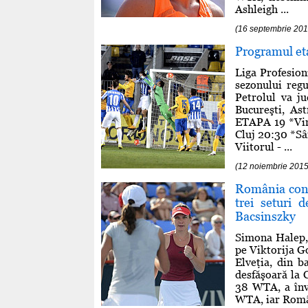
Ashleigh ...
(16 septembrie 201
Programul eta
Liga Profesion
sezonului regu
Petrolul va j
Bucureşti, As
ETAPA 19 *Vin
Cluj 20:30 *S
Viitorul - ...
(12 noiembrie 2015
România condu
trei seturi 
Bacsinszky
Simona Halep, 
pe Viktorija G
Elveţia, din 
desfăşoară la C
38 WTA, a învi
WTA, iar Român