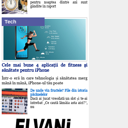
pentru noaptea dintre ani sunt
gândite în raport
Tech
Cele mai bune 4 aplicaţii de fitness şi
sănătate pentru iPhone
Într-o eră în care tehnologia și sănătatea merg
mână în mână, iPhone-ul tău poate
De unde vin fructele? File din istoria
păcănelelor
Dacă ai jucat vreodată un slot și te-ai
întrebat „Ce caută lămâia asta aici?”,
nu