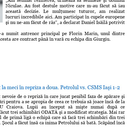
„Am semnat rezilierea, urmează să semneze şi domnul
Niculae. Au fost destule motive care m-au făcut să iau
această decizie. Le mulţumesc tuturor, am realizat
lucruri incredibile aici. Am participat în cupele europene
şi nu ne-am făcut de râs“, a declarat Daniel Isăilă potrivit
 l-a numit antrenor principal pe Florin Marin, unul dintre
 Acesta are contract până în vară cu echipa din Giurgiu.
t la meci în repriza a doua. Petrolul vs. CSMS Iaşi 1-2
 nevoie de o repriză în care jucat penibil faza de apărare şi
ri pentru a se apropia de ceea ce trebuia să joace încă de la
U Craiova. Lupii au început să mişte numai după ce
ăcut trei schimbări ODATĂ şi a modificat strategia. Mai rar
l de primă ligă o echipă care să facă trei schimbări din trei
. Şocul a făcut însă ca inima Petrolului să bată. Scăpând încă