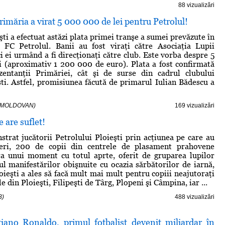
88 vizualizări
rimăria a virat 5 000 000 de lei pentru Petrolul!
ti a efectuat astăzi plata primei tranşe a sumei prevăzute în
u FC Petrolul. Banii au fost viraţi către Asociaţia Lupii
i ei urmând a fi direcţionaţi către club. Este vorba despre 5
i (aproximativ 1 200 000 de euro). Plata a fost confirmată
zentanţii Primăriei, cât şi de surse din cadrul clubului
şti. Astfel, promisiunea făcută de primarul Iulian Bădescu a
Edi MOLDOVAN)
169 vizualizări
 are suflet!
trat jucătorii Petrolului Ploieşti prin acţiunea pe care au
ieri, 200 de copii din centrele de plasament prahovene
ra unui moment cu totul aprte, oferit de gruparea lupilor
cul manifestărilor obişnuite cu ocazia sărbătorilor de iarnă,
oieşti a ales să facă mult mai mult pentru copiii neajutoraţi
le din Ploieşti, Filipeşti de Târg, Plopeni şi Câmpina, iar ...
3)
488 vizualizări
tiano Ronaldo, primul fotbalist devenit miliardar în