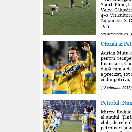
Sport Ploieşti
Valea Călugăre
4-0 Viticultor
24 puncte 2. G
19 5. ...
(29 octombrie 2013
Oficiali ai P
Adrian Mutu a
pentru recupe
financiare. Chi
după cum a dec
a precizat, tot
ci dimpotrivă, 
(12 februarie 2015)
Petrolul: Nim
Mircea Rednic 
al anului. Ţin
club, de cele 
petroliştii şi