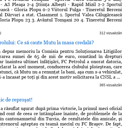
 - AS Pleaşa 2-4 Ştiinţa Albeşti - Rapid Mizil 2-2 Sportul
ască - Gloria Plopu 0-2 Viitorul Fulga - Tineretul Berceni
ul Dârvari a stat. Clasament 1. Sportul Valea Călugărească
loria Plopu 23 3. Avântul Tomşani 20 4. Tineretul Berceni
)
312 vizualizări
etrolului: Ce să caute Mutu la masa credală?
 depus memoriu la Comisia pentru Soluţionarea Litigiilor
rarea sumei de 65 de mii de euro, constând în drepturi
ar înaintea ultimei înfăţişări, FC Petrolul a onorat datoria,
larat la acel moment, conducerea clubului ploieştean, care
 atunci, că Mutu nu a renunţat la bani, aşa cum s-a vehiculat,
i-a încasat pe toţi şi din acest motiv solicitarea la CNSL a ...
365 vizualizări
ic de reproşat!
a răsuflat uşurat după prima victorie, la primul meci oficial
ând cont de ceea ce întâmplase înainte, de problemele de la
din cantonamnetul din Turcia, de rezultatele din amicale, şi
 antrenorul aşteptau cu teamă meciul cu FC Braşov. De fapt,