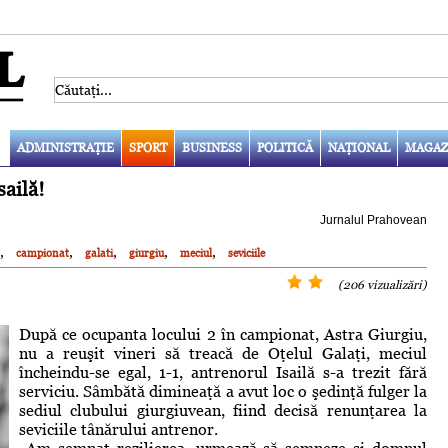
ADMINISTRAŢIE
SPORT
BUSINESS
POLITICĂ
NAŢIONAL
MAGAZ
sailă!
Jurnalul Prahovean
,
,
,
,
,
campionat
galati
giurgiu
meciul
seviciile
(206 vizualizări)
După ce ocupanta locului 2 în campionat, Astra Giurgiu,
nu a reuşit vineri să treacă de Oţelul Galaţi, meciul
încheindu-se egal, 1-1, antrenorul Isailă s-a trezit fără
serviciu. Sâmbătă dimineaţă a avut loc o şedinţă fulger la
sediul clubului giurgiuvean, fiind decisă renunţarea la
seviciile tânărului antrenor.