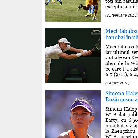
toţi am răsufla
excepţie a lui T
(21 februarie 2015)
Meci fabulos
handbal în ul
Meci fabulos î
iar ultimul se
sud-african Kev
Şlem de la Wi
pe care l-a câş
6-7 (9/11), 6-4
(14 iulie 2018)
Simona Halep
Buzărnescu a 
Simona Halep 
WTA dat public
Barty, cu 6.5
mondial, s-a ap
la Zhengzhou. 
WTA, neschimb