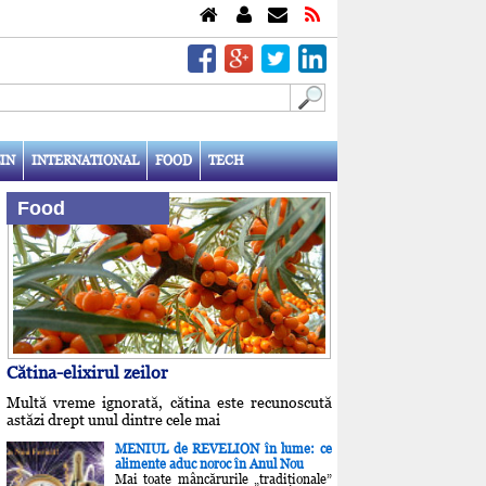
IN
INTERNATIONAL
FOOD
TECH
Food
Cătina-elixirul zeilor
Multă vreme ignorată, cătina este recunoscută
astăzi drept unul dintre cele mai
MENIUL de REVELION în lume: ce
alimente aduc noroc în Anul Nou
Mai toate mâncărurile „tradiţionale”