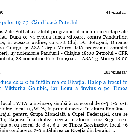
9)
44 vizualizări
pelor 19-23. Când joacă Petrolul
istă de Fotbal a stabilit programul ultimelor cinci etape ale
lat. După ce va evolua lunea viitoare, contra Pandurilor,
uca, în această ordine, cu CFR Cluj, FC Botoşani, Dinamo
tra Giurgiu şi ASA Târgu Mureş. Iată programul complet
eri, 27 noiembrie Pandurii - Chiajna 18:00 Petrolul - CFR
âmbătă, 28 noiembrie Poli Timişoara - ASA Tg. Mureş 18:00
)
182 vizualizări
ce cu 2-0 în întâlnirea cu Elveţia. Halep a trecut în
de Viktorija Golubic, iar Begu a învins-o pe Timea
locul I WTA, a învins-o, sâmbătă, cu scorul de 6-3, 1-6, 6-1,
olubic, locul 115 WTA, în primul meci al întâlnirii România -
barajul pentru Grupa Mondială a Cupei Federaţiei, care se
luj-Napoca. În al doilea meci al întâlnirii, Irina Begu, locul
ns-o, cu scorul de 6-4, 6-1, pe Timea Bacsinszky, locul 46
ia conduce cu 2-0 întâlnirea cu Elveţia din barajul ...