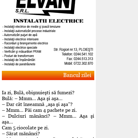
Bancul zilei
Ia zi, Bulă, obişnuieşti să fumezi?
Bulă: – Mmm… Aşa şi aşa…
– Dar cât înseamnă „aşa şi aşa”?
– Mmm… Păi cam 4 pachete pe zi.
– Dulciuri mănânci? – Mmm… Aşa şi
aşa…
Cam 5 ciocolate pe zi.
– Sărat mănânci?