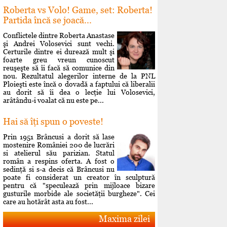
Roberta vs Volo! Game, set: Roberta!
Partida încă se joacă...
Conflictele dintre Roberta Anastase
şi Andrei Volosevici sunt vechi.
Certurile dintre ei durează mult şi
foarte greu vreun cunoscut
reuşeşte să îi facă să comunice din
nou. Rezultatul alegerilor interne de la PNL
Ploieşti este încă o dovadă a faptului că liberalii
au dorit să îi dea o lecţie lui Volosevici,
arâtându-i voalat că nu este pe...
Hai să îţi spun o poveste!
Prin 1951 Brâncusi a dorit să lase
mostenire României 200 de lucrări
si atelierul său parizian. Statul
român a respins oferta. A fost o
sedinţă si s-a decis că Brâncusi nu
poate fi considerat un creator în sculptură
pentru că "speculează prin mijloace bizare
gusturile morbide ale societăţii burgheze". Cei
care au hotărât asta au fost...
Maxima zilei