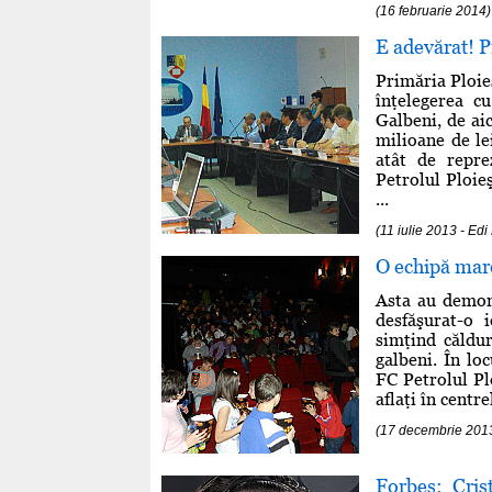
(16 februarie 2014)
E adevărat! P
Primăria Ploieş
înţelegerea c
Galbeni, de aic
milioane de le
atât de repre
Petrolul Ploie
...
(11 iulie 2013 - 
O echipă mare
Asta au demons
desfăşurat-o 
simţind căldu
galbeni. În lo
FC Petrolul Pl
aflaţi în centre
(17 decembrie 201
Forbes: Cris