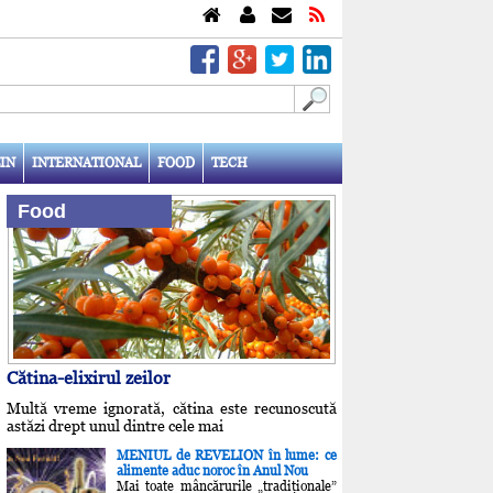
IN
INTERNATIONAL
FOOD
TECH
Food
Cătina-elixirul zeilor
Multă vreme ignorată, cătina este recunoscută
astăzi drept unul dintre cele mai
MENIUL de REVELION în lume: ce
alimente aduc noroc în Anul Nou
Mai toate mâncărurile „tradiţionale”