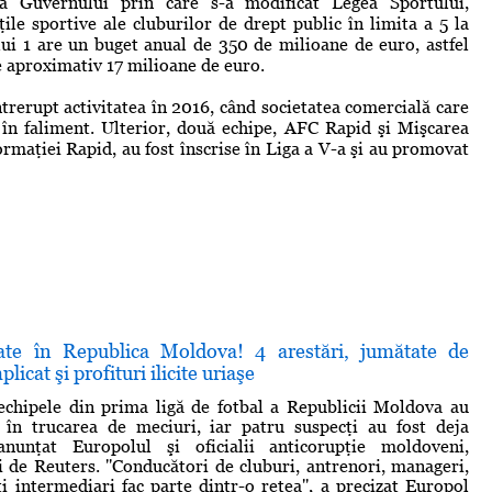
 Guvernului prin care s-a modificat Legea Sportului,
ţile sportive ale cluburilor de drept public în limita a 5 la
lui 1 are un buget anual de 350 de milioane de euro, astfel
ve aproximativ 17 milioane de euro.
ntrerupt activitatea în 2016, când societatea comercială care
 în faliment. Ulterior, două echipe, AFC Rapid şi Mişcarea
ormaţiei Rapid, au fost înscrise în Liga a V-a şi au promovat
ate în Republica Moldova! 4 arestări, jumătate de
icat şi profituri ilicite uriaşe
echipele din prima ligă de fotbal a Republicii Moldova au
e în trucarea de meciuri, iar patru suspecţi au fost deja
anunţat Europolul şi oficialii anticorupţie moldoveni,
ţi de Reuters. ''Conducători de cluburi, antrenori, manageri,
lţi intermediari fac parte dintr-o reţea'', a precizat Europol