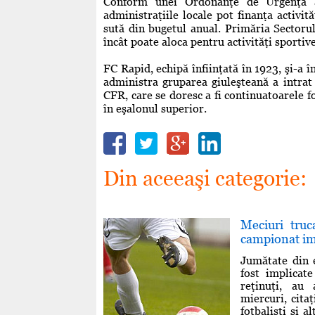
Conform unei Ordonanţe de Urgenţă a
administraţiile locale pot finanţa activită
sută din bugetul anual. Primăria Sectoru
încât poate aloca pentru activităţi sporti
FC Rapid, echipă înfiinţată în 1923, şi-a î
administra gruparea giuleşteană a intrat
CFR, care se doresc a fi continuatoarele f
în eşalonul superior.
Din aceeaşi categorie:
Meciuri truc
campionat impl
Jumătate din 
fost implicat
reţinuţi, au 
miercuri, cita
fotbalişti şi a