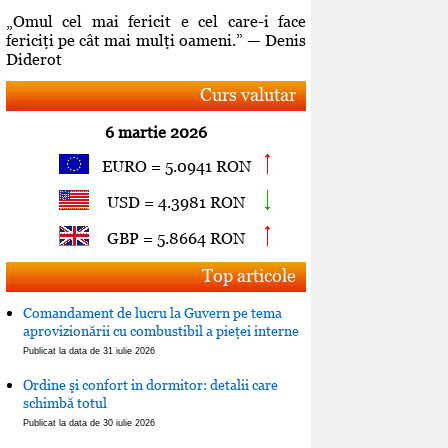
„Omul cel mai fericit e cel care-i face
fericiţi pe cât mai mulţi oameni.” — Denis
Diderot
Curs valutar
6 martie 2026
EURO = 5.0941 RON
USD = 4.3981 RON
GBP = 5.8664 RON
Top articole
Comandament de lucru la Guvern pe tema
aprovizionării cu combustibil a pieţei interne
Publicat la data de 31 iulie 2026
Ordine şi confort in dormitor: detalii care
schimbă totul
Publicat la data de 30 iulie 2026