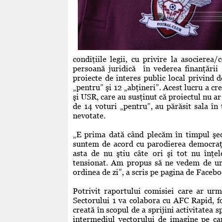
condiţiile legii, cu privire la asocierea
persoană juridică în vederea finanţării ş
proiecte de interes public local privind 
„pentru” şi 12 „abţineri”. Acest lucru a cre
şi USR, care au susţinut că proiectul nu ar 
de 14 voturi „pentru”, au părăsit sala î
nevotate.
„E prima dată când plecăm în timpul şedi
suntem de acord cu parodierea democraţi
asta de nu ştiu câte ori şi tot nu înţel
tensionat. Am propus să ne vedem de urge
ordinea de zi”, a scris pe pagina de Faceb
Potrivit raportului comisiei care ar urm
Sectorului 1 va colabora cu AFC Rapid, f
creată în scopul de a sprijini activitatea 
intermediul vectorului de imagine pe car