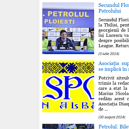
Secundul Flor
Petrolului
Secundul Flori
la Tbilisi, pe
georgienii de 
lui Lucescu v
despre posibil
League. Returu
(3 iulie 2014)
Asociaţia s
se implică î
Potrivit siteu
trimis la reda
care a stat la
Marius Nicolae
redăm acest 
Asociaţia Dias
de ...
(30 august 2014)
Petrolul: Bil