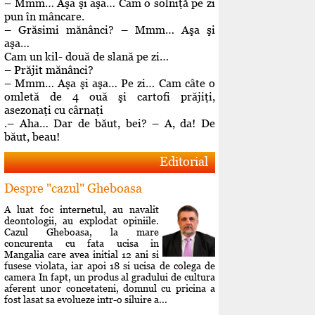
– Mmm… Aşa şi aşa… Cam o solniţă pe zi
pun în mâncare.
– Grăsimi mănânci? – Mmm… Aşa şi
aşa…
Cam un kil- două de slană pe zi…
– Prăjit mănânci?
– Mmm… Aşa şi aşa… Pe zi… Cam câte o
omletă de 4 ouă şi cartofi prăjiţi,
asezonaţi cu cârnaţi
.– Aha… Dar de băut, bei? – A, da! De
băut, beau!
Editorial
Despre "cazul" Gheboasa
A luat foc internetul, au navalit
deontologii, au explodat opiniile.
Cazul Gheboasa, la mare
concurenta cu fata ucisa in
Mangalia care avea initial 12 ani si
fusese violata, iar apoi 18 si ucisa de colega de
camera In fapt, un produs al gradului de cultura
aferent unor concetateni, domnul cu pricina a
fost lasat sa evolueze intr-o siluire a...