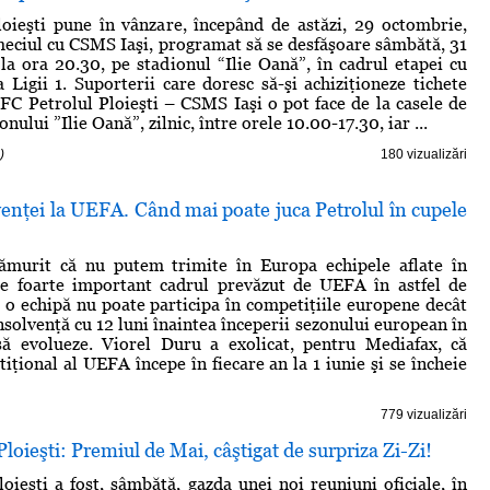
oieşti pune în vânzare, începând de astăzi, 29 octombrie,
meciul cu CSMS Iaşi, programat să se desfăşoare sâmbătă, 31
la ora 20.30, pe stadionul “Ilie Oană”, în cadrul etapei cu
Ligii 1. Suporterii care doresc să-şi achiziţioneze tichete
FC Petrolul Ploieşti – CSMS Iaşi o pot face de la casele de
onului ”Ilie Oană”, zilnic, între orele 10.00-17.30, iar ...
)
180 vizualizări
enţei la UEFA. Când mai poate juca Petrolul în cupele
murit că nu putem trimite în Europa echipele aflate în
ste foarte important cadrul prevăzut de UEFA în astfel de
l, o echipă nu poate participa în competiţiile europene decât
nsolvenţă cu 12 luni înaintea începerii sezonului european în
să evolueze. Viorel Duru a exolicat, pentru Mediafax, că
iţional al UEFA începe în fiecare an la 1 iunie şi se încheie
779 vizualizări
oieşti: Premiul de Mai, câştigat de surpriza Zi-Zi!
ieşti a fost, sâmbătă, gazda unei noi reuniuni oficiale, în