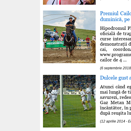
Premiul Cailo
duminică, pe
Hipodromul Pl
oficială de tra
curse interesa
demonstraţii d
cai, coordo
www.programul
cailor de 4 ...
(6 septembrie 2018
Dulcele gust a
Atunci când eş
mai lungă de ti
savurezi, redes
Gaz Metan Med
încântător, în 
după reuşita lu
(12 aprilie 2014 