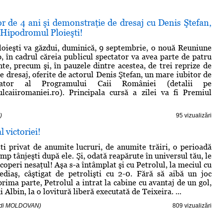
r de 4 ani şi demonstraţie de dresaj cu Denis Ştefan,
 Hipodromul Ploieşti!
oieşti va găzdui, duminică, 9 septembrie, o nouă Reuniune
p, în cadrul căreia publicul spectator va avea parte de patru
nte, precum şi, în pauzele dintre acestea, de trei reprize de
e dresaj, oferite de actorul Denis Ştefan, un mare iubitor de
nator al Programului Caii României (detalii pe
caiiromaniei.ro). Principala cursă a zilei va fi Premiul
)
95 vizualizări
l victoriei!
ti privat de anumite lucruri, de anumite trăiri, o perioadă
mp tânjeşti după ele. Şi, odată reapărute în universul tău, le
coperi nesaţul! Aşa s-a întâmplat şi cu Petrolul, la meciul cu
iaş, câştigat de petrolişti cu 2-0. Fără să aibă un joc
prima parte, Petrolul a intrat la cabine cu avantaj de un gol,
i Albin, la o lovitură liberă executată de Teixeira. ...
- Edi MOLDOVAN)
809 vizualizări