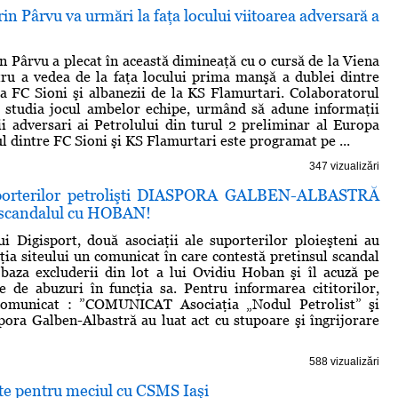
in Pârvu va urmări la faţa locului viitoarea adversară a
n Pârvu a plecat în această dimineaţă cu o cursă de la Viena
ntru a vedea de la faţa locului prima manşă a dublei dintre
la FC Sioni şi albanezii de la KS Flamurtari. Colaboratorul
a studia jocul ambelor echipe, urmând să adune informaţii
ii adversari ai Petrolului din turul 2 preliminar al Europa
l dintre FC Sioni şi KS Flamurtari este programat pe ...
347 vizualizări
uporterilor petrolişti DIASPORA GALBEN-ALBASTRĂ
n scandalul cu HOBAN!
lui Digisport, două asociaţii ale suporterilor ploieşteni au
cţia siteului un comunicat în care contestă pretinsul scandal
 baza excluderii din lot a lui Ovidiu Hoban şi îl acuză pe
 de abuzuri în funcţia sa. Pentru informarea cititorilor,
comunicat : ”COMUNICAT Asociaţia „Nodul Petrolist” şi
pora Galben-Albastră au luat act cu stupoare şi îngrijorare
588 vizualizări
ete pentru meciul cu CSMS Iaşi