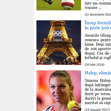
într-un comuni
trucate ...
(11 decembrie 202
Încep Jocuril
în peste 300 
Jocurile Olimp
concura pentr
lume. Deşi iniţ
de 106 sportiv
dopaj. Cea de-
fotbalul şi rug
(26 iulie 2024)
Halep, elimin
Simona Halep,
după înfrânger
de la Australia
dorit pe teren.
dureri la genu
meritat să câşt
(16 ianuarie 2017)