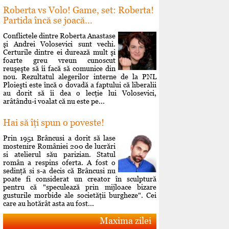
Roberta vs Volo! Game, set: Roberta!
Partida încă se joacă...
Conflictele dintre Roberta Anastase
şi Andrei Volosevici sunt vechi.
Certurile dintre ei durează mult şi
foarte greu vreun cunoscut
reuşeşte să îi facă să comunice din
nou. Rezultatul alegerilor interne de la PNL
Ploieşti este încă o dovadă a faptului că liberalii
au dorit să îi dea o lecţie lui Volosevici,
arâtându-i voalat că nu este pe...
Hai să îţi spun o poveste!
Prin 1951 Brâncusi a dorit să lase
mostenire României 200 de lucrări
si atelierul său parizian. Statul
român a respins oferta. A fost o
sedinţă si s-a decis că Brâncusi nu
poate fi considerat un creator în sculptură
pentru că "speculează prin mijloace bizare
gusturile morbide ale societăţii burgheze". Cei
care au hotărât asta au fost...
Maxima zilei