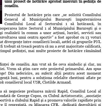
unui proiect de hotărâre aprobat miercuri în şedinţa de
consiliu.
Proiectul de hotărâre prin care „se solicită Consiliului
General al Municipiului Bucureşti împuternicirea
Consiliului Local al Sectorului 1 să hotărască, în
/cooperarea între Sectorul 1 al Municipiului Bucureşti şi o
i realizării în comun a unor acţiuni, lucrări, servicii sau
dezvoltarea unui centru sportiv” a fost aprobat cu 13 voturi
at divergenţe între consilierii locali, astfel că grupurile PNL
fi trebuit să treacă pentru că nu a avut majoritate calificată,
n timpul şedinţei, mai multe proiecte de hotărâre rămânând
nţei de consiliu. Am vrut să fie ceva simbolic şi clar, nu
ei. Vrem să ştim care este proiectul primarului. Am spus
ege! Din nefericire, au suferit alţii pentru acest moment
nţă luni, pentru a soluţiona celelalte chestiuni aflate pe
ook consilierul local USR, Clotilde Armand.
a să negocieze preluarea mărcii Rapid, Consiliul Local al
ondată de George Copos, cu Clubul Artistocratic, „asociaţie
sportivă a clubului Rapid şi a promova valorile rapidiste prin
e îl reprezintă, cu Mişcarea CFR, „dedicată dezvoltării şi