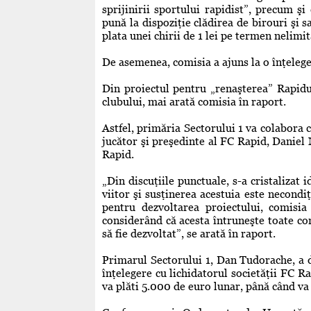
sprijinirii sportului rapidist”, precum ş
pună la dispoziţie clădirea de birouri şi s
plata unei chirii de 1 lei pe termen nelimit
De asemenea, comisia a ajuns la o înţelege
Din proiectul pentru „renaşterea” Rapidulu
clubului, mai arată comisia în raport.
Astfel, primăria Sectorului 1 va colabora c
jucător şi preşedinte al FC Rapid, Daniel N
Rapid.
„Din discuţiile punctuale, s-a cristalizat 
viitor şi susţinerea acestuia este necond
pentru dezvoltarea proiectului, comisi
considerând că acesta întruneşte toate con
să fie dezvoltat”, se arată în raport.
Primarul Sectorului 1, Dan Tudorache, a d
înţelegere cu lichidatorul societăţii FC R
va plăti 5.000 de euro lunar, până când va f