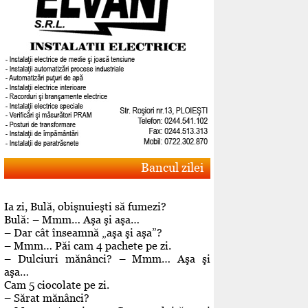
Bancul zilei
Ia zi, Bulă, obişnuieşti să fumezi?
Bulă: – Mmm… Aşa şi aşa…
– Dar cât înseamnă „aşa şi aşa”?
– Mmm… Păi cam 4 pachete pe zi.
– Dulciuri mănânci? – Mmm… Aşa şi
aşa…
Cam 5 ciocolate pe zi.
– Sărat mănânci?