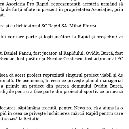
i cu Asociaţia Pro Rapid, reprezentanţii acesteia urmând să
ala de forţă aflate în prezent în proprietatea Asociaţiei, prin
at.
re şi cu lichidatorul SC Rapid SA, Mihai Florea.
i vor face parte şi foşti jucători la Rapid şi preşedinţi ai
u Daniel Pancu, fost jucător al Rapidului, Ovidiu Burcă, fost
iculae, fost jucător şi Nicolae Cristescu, fost acţionar al FC
ideea că acest proiect reprezintă singurul proiect viabil şi de
iţionată. De asemenea, în ceea ce priveşte planul managerial
a a primit un proiect din partea domnului Ovidiu Burcă,
diţiile pentru a face parte din proiectul sportiv ce urmează
eclarat, săptămâna trecută, pentru News.ro, că a ajuns la o
apid în ceea ce priveşte închirierea mărcii Rapid pentru care
i scoasă la licitaţie.