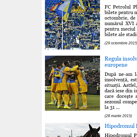
FC Petrolul Pl
bilete pentru 
octombrie, de 
numărul XVI a 
pentru meciul 
bilete ale stadi
(29 octombrie 2015
Regula insolv
europene
După ne-am lă
insolvenţă, e
situaţii. Astfe
dacă iese din i
care doreşte 
sezonul compet
la 31 ...
(28 martie 2015)
Hipodromul Pl
Hipodromul Plo