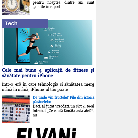
pentru noaptea dintre ani sunt
gândite în raport
Tech
Cele mai bune 4 aplicaţii de fitness şi
sănătate pentru iPhone
Într-o eră în care tehnologia și sănătatea merg
mână în mână, iPhone-ul tău poate
De unde vin fructele? File din istoria
păcănelelor
Dacă ai jucat vreodată un slot și te-ai
întrebat „Ce caută lămâia asta aici?”,
nu