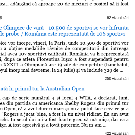
cat, adăugând că aproape 20 de meciuri e posibil să fi fost
0)
92 vizualizări
e Olimpice de vară - 10.500 de sportivi se vor înfrunta
de probe / România este reprezentată de 106 sportivi
ice vor începe, vineri, la Paris, unde 10.500 de sportivi vor
u a obţine medaliile râvnite de competitorii din întreaga
ial avea 107 sportiivi calificaţi, România va fi reprezentată
i, după ce atleta Florentina Iuşco a fost suspendată pentru
a XXXIII-a Olimpiadă are 19 zile de competiţie (handbalul,
byul încep mai devreme, la 24 iulie) şi va include 329 de ...
250 vizualizări
ată în primul tur la Australian Open
 cap de serie numărul 4 şi locul 4 WTA, a declarat, luni,
ea din partida cu americanca Shelby Rogers din primul tur
n Open, că a avut dureri mari şi nu a putut face ceea ce şi-a
 "Rogers a jucat bine, a fost la un nivel ridicat. Eu am avut
nchi. În setul doi mi-a fost foarte greu să mă mişc, dar ea a
ige. A fost agresivă şi a lovit puternic. Nu m-am ...
422 vizualizări