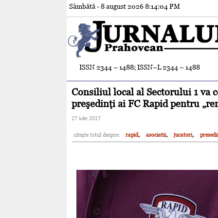
Sâmbătă - 8 august 2026
8:14:05 PM
ISSN 2344 – 1488; ISSN–L 2344 – 1488
Consiliul local al Sectorului 1 va 
preşedinţi ai FC Rapid pentru „ren
27 iulie 2017
,
,
,
citeşte totul despre:
rapid
asociatii
jucatori
presedi