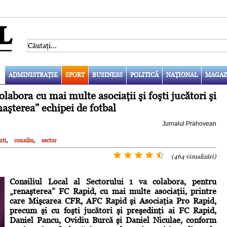
ADMINISTRAŢIE
SPORT
BUSINESS
POLITICĂ
NAŢIONAL
MAGAZ
colabora cu mai multe asociaţii şi foşti jucători şi
aşterea” echipei de fotbal
Jurnalul Prahovean
,
,
nti
consiliu
sector
(464 vizualizări)
Consiliul Local al Sectorului 1 va colabora, pentru
„renaşterea” FC Rapid, cu mai multe asociaţii, printre
care Mişcarea CFR, AFC Rapid şi Asociaţia Pro Rapid,
precum şi cu foşti jucători şi preşedinţi ai FC Rapid,
Daniel Pancu, Ovidiu Burcă şi Daniel Niculae, conform