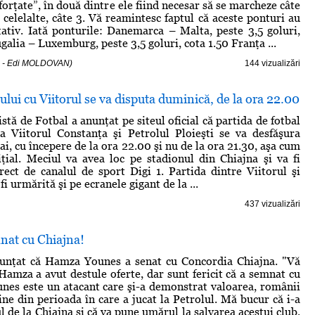
“forţate”, în două dintre ele fiind necesar să se marcheze câte
n celelalte, câte 3. Vă reamintesc faptul că aceste ponturi au
tativ. Iată ponturile: Danemarca – Malta, peste 3,5 goluri,
galia – Luxemburg, peste 3,5 goluri, cota 1.50 Franţa ...
3 - Edi MOLDOVAN)
144 vizualizări
ului cu Viitorul se va disputa duminică, de la ora 22.00
stă de Fotbal a anunţat pe siteul oficial că partida de fotbal
a Viitorul Constanţa şi Petrolul Ploieşti se va desfăşura
i, cu începere de la ora 22.00 şi nu de la ora 21.30, aşa cum
niţial. Meciul va avea loc pe stadionul din Chiajna şi va fi
rect de canalul de sport Digi 1. Partida dintre Viitorul şi
fi urmărită şi pe ecranele gigant de la ...
437 vizualizări
at cu Chiajna!
nunţat că Hamza Younes a senat cu Concordia Chiajna. "Vă
Hamza a avut destule oferte, dar sunt fericit că a semnat cu
nes este un atacant care şi-a demonstrat valoarea, românii
bine din perioada în care a jucat la Petrolul. Mă bucur că i-a
l de la Chiajna şi că va pune umărul la salvarea acestui club.