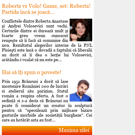
Roberta vs Volo! Game, set: Roberta!
Partida încă se joacă...
Conflictele dintre Roberta Anastase
şi Andrei Volosevici sunt vechi.
Certurile dintre ei durează mult şi
foarte greu vreun cunoscut
reuşeşte să îi facă să comunice din
nou. Rezultatul alegerilor interne de la PNL
Ploieşti este încă o dovadă a faptului că liberalii
au dorit să îi dea o lecţie lui Volosevici,
arâtându-i voalat că nu este pe...
Hai să îţi spun o poveste!
Prin 1951 Brâncusi a dorit să lase
mostenire României 200 de lucrări
si atelierul său parizian. Statul
român a respins oferta. A fost o
sedinţă si s-a decis că Brâncusi nu
poate fi considerat un creator în sculptură
pentru că "speculează prin mijloace bizare
gusturile morbide ale societăţii burgheze". Cei
care au hotărât asta au fost...
Maxima zilei