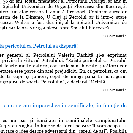
 56 de ani, fostul finanţator al Petrolului Ploieşti, se află în
la Spitalul Universitar de Urgenţă Floreasca din Bucureşti.
uferit un atac cerebral, anunţă Prosport. Conform surselor
atron de la Dinamo, U Cluj şi Petrolul ar fi într-o stare
oreasca. Walter a fost dus iniţial la Spitalul Universitar de
ti, iar la ora 20:15 a plecat spre Spitalul Florească. ...
360 vizualizări
ă pericolul ca Petrolul să dispară!
r general al Petrolului Valeriu Răchită şi-a exprimat
 privire la viitorul Petrolului. “Există pericolul ca Petrolul
t foarte multe datorii, conturile sunt blocate, jucătorii vor
ietatea este parte din acel prejudiciu. Eu, ca petrolist, ca om
de la copii şi juniori, copil de mingi până la managerul
îngrijorat de soarta Petrolului", a declarat Răchită ...
688 vizualizări
 cine ne-am împerechea în semifinale, în funcţie de
 cu un pas şi jumătate în semifinalele Campionatului
 4-2 cu Anglia. În funcţie de locul pe care îl vom ocupa - 1
em face o idee despre adversarul din "careul de aşi". Posibila