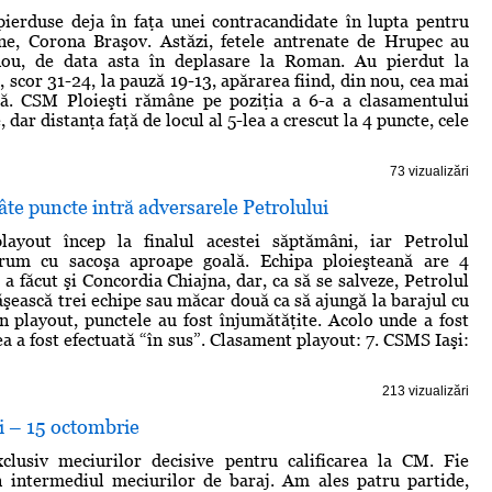
ierduse deja în faţa unei contracandidate în lupta pentru
ne, Corona Braşov. Astăzi, fetele antrenate de Hrupec au
ou, de data asta în deplasare la Roman. Au pierdut la
 scor 31-24, la pauză 19-13, apărarea fiind, din nou, cea mai
. CSM Ploieşti rămâne pe poziţia a 6-a a clasamentului
, dar distanţa faţă de locul al 5-lea a crescut la 4 puncte, cele
73 vizualizări
âte puncte intră adversarele Petrolului
layout încep la finalul acestei săptămâni, iar Petrolul
rum cu sacoşa aproape goală. Echipa ploieşteană are 4
a făcut şi Concordia Chiajna, dar, ca să se salveze, Petrolul
ăşească trei echipe sau măcar două ca să ajungă la barajul cu
În playout, punctele au fost înjumătăţite. Acolo unde a fost
ea a fost efectuată “în sus”. Clasament playout: 7. CSMS Iaşi:
213 vizualizări
ei – 15 octombrie
xclusiv meciurilor decisive pentru calificarea la CM. Fie
in intermediul meciurilor de baraj. Am ales patru partide,