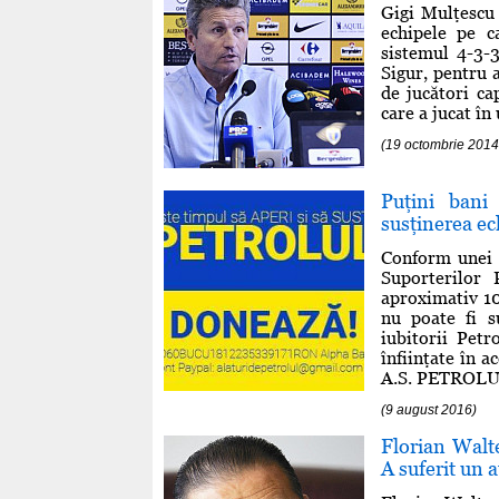
Gigi Mulţescu 
echipele pe c
sistemul 4-3-3
Sigur, pentru a
de jucători ca
care a jucat în
(19 octombrie 201
Puţini bani
susţinerea ec
Conform unei 
Suporterilor 
aproximativ 10
nu poate fi s
iubitorii Pet
înfiinţate în
A.S. PETROLUL 
(9 august 2016)
Florian Walter
A suferit un a