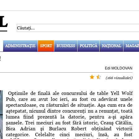
ADMINISTRAŢIE
SPORT
BUSINESS
POLITICĂ
NAŢIONAL
MAGAZ
!
Edi MOLDOVAN
(166 vizualizări)
Optimile de finală ale concursului de table Yell Wolf
Pub, care au avut loc ieri, au fost cu adevărat unele
spectaculoase, cu răsturnări de situaţie. Aşa cum era de
aştepatat, nicunul dintre concurenţi nu a renunţat, toată
lumea fiind prezentă la datorie, pentru a-şi apăra
şansele. Trei meciuri au fost fără istoric, Ceauş Cătălin,
Bica Adrian şi Burlacu Robert obţinând victorii
categorice. Celelalte cinci meciuri, însă, au fost