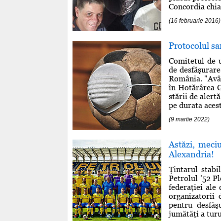
Concordia chiar
(16 februarie 2016)
Protocolul sa
Comitetul de u
de desfăşurare 
România. "Avân
în Hotărârea G
stării de alert
pe durata acest
(9 martie 2022)
Astăzi, meciu
Alexandria!
Ţintarul stabi
Petrolul ’52 P
federaţiei ale
organizatorii 
pentru desfăş
jumătăţi a tur