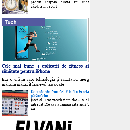
pentru noaptea dintre ani sunt
gândite în raport
Tech
Cele mai bune 4 aplicaţii de fitness şi
sănătate pentru iPhone
Într-o eră în care tehnologia și sănătatea merg
mână în mână, iPhone-ul tău poate
De unde vin fructele? File din istoria
păcănelelor
Dacă ai jucat vreodată un slot și te-ai
întrebat „Ce caută lămâia asta aici?”,
nu