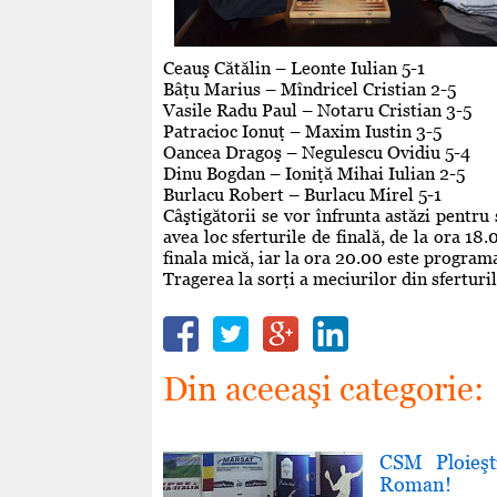
Ceauş Cătălin – Leonte Iulian 5-1
Bâţu Marius – Mîndricel Cristian 2-5
Vasile Radu Paul – Notaru Cristian 3-5
Patracioc Ionuţ – Maxim Iustin 3-5
Oancea Dragoş – Negulescu Ovidiu 5-4
Dinu Bogdan – Ioniţă Mihai Iulian 2-5
Burlacu Robert – Burlacu Mirel 5-1
Câştigătorii se vor înfrunta astăzi pentru 
avea loc sferturile de finală, de la ora 18
finala mică, iar la ora 20.00 este programa
Tragerea la sorţi a meciurilor din sferturil
Din aceeaşi categorie:
CSM Ploieşt
Roman!