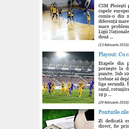
CSM Ploieşti p
cupele europe
comis-o din n
diferenţă mare,
mare problemă
Ligii Naţionale
două ...
(13 februarie 2016)
Playout: Cu c
Etapele din p
porneşte la d
puncte. Sub 10 
trebuie să dep
liga secundă. 
cazul, rotunjir
19 p ...
(29 februarie 2016)
Ponturile zil
Zi dedicată e
direct, fie pr