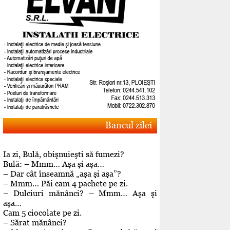
Bancul zilei
Ia zi, Bulă, obişnuieşti să fumezi?
Bulă: – Mmm… Aşa şi aşa…
– Dar cât înseamnă „aşa şi aşa”?
– Mmm… Păi cam 4 pachete pe zi.
– Dulciuri mănânci? – Mmm… Aşa şi
aşa…
Cam 5 ciocolate pe zi.
– Sărat mănânci?