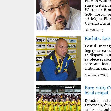
Florian Walter,
stare critică 
Walter ar fi s
GSP, fostul p
critică, la Fl
Urgenţă Bucureş
(16 mai 2019)
Răchită: Exist
Fostul manage
îngrijorarea cu
să dispară. Sun
să plece şi soc
care am fost 
clubului, sunt 
(5 ianuarie 2015)
Euro 2019 Cu
locul ocupat
România este
European, după
sau 2 -, ne put