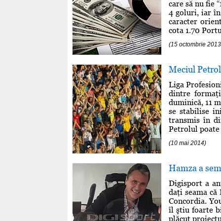
care să nu fie 
4 goluri, iar î
caracter orien
cota 1.70 Portu
(15 octombrie 201
Meciul Petrol
Liga Profesioni
dintre formaţi
duminică, 11 ma
se stabilise i
transmis în di
Petrolul poate 
(10 mai 2014)
Hamza a semn
Digisport a a
daţi seama că 
Concordia. You
îl ştiu foarte 
plăcut proiectu