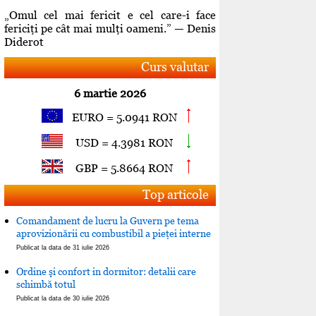
„Omul cel mai fericit e cel care-i face
fericiţi pe cât mai mulţi oameni.” — Denis
Diderot
Curs valutar
6 martie 2026
EURO = 5.0941 RON
USD = 4.3981 RON
GBP = 5.8664 RON
Top articole
Comandament de lucru la Guvern pe tema
aprovizionării cu combustibil a pieţei interne
Publicat la data de 31 iulie 2026
Ordine şi confort in dormitor: detalii care
schimbă totul
Publicat la data de 30 iulie 2026