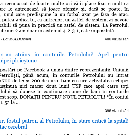
a recunoscut de foarte multe ori că îi place foarte mult ca
are le antrenează să joace ofensiv şi, dacă se poate, în
, unul care predispune la un fotbal axat pe faza de atac.
 putea aplica tu, ca antrenor, un astfel de sistem, ai nevoie
pabili să pună în practică un astfel de sistem. La Petrolul,
 ultimii 2 ani doar în sistemul 4-2-3-1, este imposibilă ...
4 - Edi MOLDOVAN)
400 vizualizări
 s-au strâns în conturile Petrolului! Apel pentru
hipei ploieştene
postări pe Facebook a unuia dintre reprezentanţii Uniunii
Petrolişti, până acum, în conturile Petrolului au intrat
.700 de lei şi 200 de euro, bani cu care activitatea echipei
usţinută nici măcar două luni! USP face apel către toţi
rolului să doneze în continuare sume de bani în conturile
 acest scop. DONAŢII PENTRU NOUL PETROLUL! *În contul
52 la ...
398 vizualizări
, fostul patron al Petrolului, în stare critică la spital!
tac cerebral