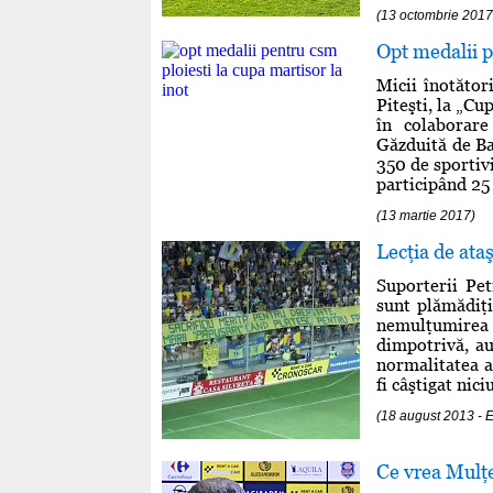
(13 octombrie 20
Opt medalii p
Micii înotător
Piteşti, la „Cu
în colaborare
Găzduită de Baz
350 de sportivi
participând 25 
(13 martie 2017)
Lecţia de at
Suporterii Pet
sunt plămădiţi
nemulţumirea 
dimpotrivă, au
normalitatea a
fi câştigat nic
(18 august 2013 -
Ce vrea Mulţe