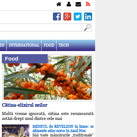
IN
INTERNATIONAL
FOOD
TECH
Food
Cătina-elixirul zeilor
Multă vreme ignorată, cătina este recunoscută
astăzi drept unul dintre cele mai
MENIUL de REVELION în lume: ce
alimente aduc noroc în Anul Nou
Mai toate mâncărurile „tradiţionale”