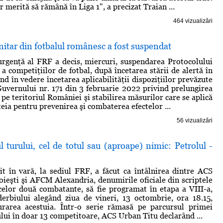
 merită să rămână în Liga 1", a precizat Traian ...
464 vizualizări
nitar din fotbalul românesc a fost suspendat
rgenţă al FRF a decis, miercuri, suspendarea Protocolului
a competiţiilor de fotbal, după încetarea stării de alertă în
d în vedere încetarea aplicabilităţii dispoziţiilor prevăzute
uvernului nr. 171 din 3 februarie 2022 privind prelungirea
ă pe teritoriul României şi stabilirea măsurilor care se aplică
eia pentru prevenirea şi combaterea efectelor ...
56 vizualizări
l turului, cel de totul sau (aproape) nimic: Petrolul -
lit în vară, la sediul FRF, a făcut ca întâlnirea dintre ACS
loieşti şi AFCM Alexandria, denumirile oficiale din scriptele
 celor două combatante, să fie programat în etapa a VIII-a,
derbiului alegând ziua de vineri, 13 octombrie, ora 18.15,
urarea acestuia. Într-o serie rămasă pe parcursul primei
ului în doar 13 competitoare, ACS Urban Titu declarând ...