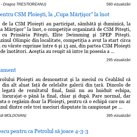
17 - Dragoș TRESTIOREANU)
580 vizualizări
entru CSM Ploieşti, la „Cupa Mărţişor” la înot
i de la CSM Ploieşti au participat, sâmbătă şi duminică, la
pa Mărţişor” la înot, o competiţie organizată de CSM Piteşti,
 cu Primăria Piteşti, Elite Swimming şi SPEP Piteşti.
inul Olimpic din localitate, competiţia a avut la start circa
 cu vârste cuprinse între 6 şi 13 ani, din partea CSM Ploieşti
de înotători. Aceştia au reuşit să intre în posesia a ...
295 vizualizări
aşament
rolului Ploieşti au demonstrat şi la meciul cu Ceahlăul că
 din alt aluat faţă de celelalte galerii din ţară. Dincolo de
legată de rezultatul final, fanii nu au huiduit echipa,
 încurajat-o până la final, chiar şi după. Pare normal, dar
sta o regăsim doar la Ploieşti, pentru că o echipă care nu ar
iunul dintre cele trei meciuri disputate în campionat pe ...
 Edi MOLDOVAN)
395 vizualizări
scu pentru ca Petrolul să joace 4-3-3