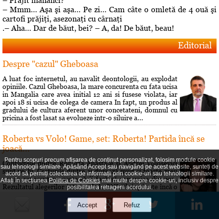
– Prăjit mănânci?
– Mmm… Aşa şi aşa… Pe zi… Cam câte o omletă de 4 ouă şi
cartofi prăjiţi, asezonaţi cu cârnaţi
.– Aha… Dar de băut, bei? – A, da! De băut, beau!
Editorial
Despre "cazul" Gheboasa
A luat foc internetul, au navalit deontologii, au explodat
opiniile. Cazul Gheboasa, la mare concurenta cu fata ucisa
in Mangalia care avea initial 12 ani si fusese violata, iar
apoi 18 si ucisa de colega de camera In fapt, un produs al
gradului de cultura aferent unor concetateni, domnul cu
pricina a fost lasat sa evolueze intr-o siluire a...
Roberta vs Volo! Game, set: Roberta! Partida încă se
joacă...
Pentru scopuri precum afișarea de conținut personalizat, folosim module cookie
Conflictele dintre Roberta Anastase şi Andrei Volosevici
sau tehnologii similare. Apăsând Accept sau navigând pe acest website, sunteți de
sunt vechi. Certurile dintre ei durează mult şi foarte greu
acord să permiți colectarea de informații prin cookie-uri sau tehnologii similare.
vreun cunoscut reuşeşte să îi facă să comunice din nou.
Aflați în secțiunea
Politica de Cookies
mai multe despre cookie-uri, inclusiv despre
Rezultatul alegerilor interne de la PNL Ploieşti este încă o
posibilitatea retragerii acordului.
dovadă a faptului că liberalii au dorit să îi dea o lecţie lui
Volosevici, arâtându-i voalat că nu este pe...