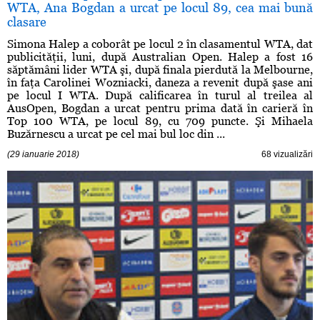
WTA, Ana Bogdan a urcat pe locul 89, cea mai bună
clasare
Simona Halep a coborât pe locul 2 în clasamentul WTA, dat
publicităţii, luni, după Australian Open. Halep a fost 16
săptămâni lider WTA şi, după finala pierdută la Melbourne,
în faţa Carolinei Wozniacki, daneza a revenit după şase ani
pe locul I WTA. După calificarea în turul al treilea al
AusOpen, Bogdan a urcat pentru prima dată în carieră în
Top 100 WTA, pe locul 89, cu 709 puncte. Şi Mihaela
Buzărnescu a urcat pe cel mai bul loc din ...
(29 ianuarie 2018)
68 vizualizări