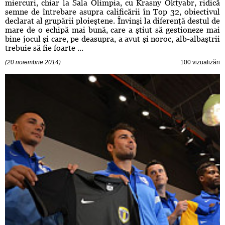
miercuri, chiar la Sala Olimpia, cu Krasny Oktyabr, ridică
semne de întrebare asupra calificării în Top 32, obiectivul
declarat al grupării ploieştene. Învinşi la diferenţă destul de
mare de o echipă mai bună, care a ştiut să gestioneze mai
bine jocul şi care, pe deasupra, a avut şi noroc, alb-albaştrii
trebuie să fie foarte ...
(20 noiembrie 2014)
100 vizualizări