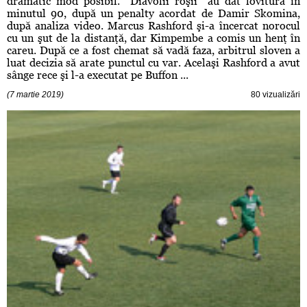
dramatic mod posibil. ”Diavolii roşii” au dat lovitura în
minutul 90, după un penalty acordat de Damir Skomina,
după analiza video. Marcus Rashford şi-a încercat norocul
cu un şut de la distanţă, dar Kimpembe a comis un henţ în
careu. După ce a fost chemat să vadă faza, arbitrul sloven a
luat decizia să arate punctul cu var. Acelaşi Rashford a avut
sânge rece şi l-a executat pe Buffon ...
(7 martie 2019)
80 vizualizări