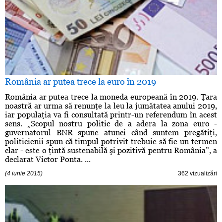
România ar putea trece la euro în 2019
România ar putea trece la moneda europeană în 2019. Ţara
noastră ar urma să renunţe la leu la jumătatea anului 2019,
iar populaţia va fi consultată printr-un referendum în acest
sens. „Scopul nostru politic de a adera la zona euro -
guvernatorul BNR spune atunci când suntem pregătiţi,
politicienii spun că timpul potrivit trebuie să fie un termen
clar - este o ţintă sustenabilă şi pozitivă pentru România”, a
declarat Victor Ponta. ...
(4 iunie 2015)
362 vizualizări