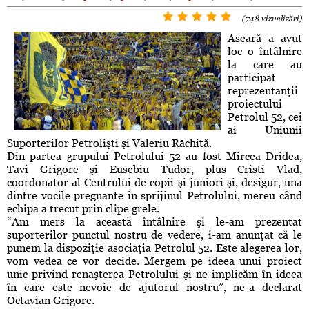
(748 vizualizări)
Aseară a avut
loc o întâlnire
la care au
participat
reprezentanţii
proiectului
Petrolul 52, cei
ai Uniunii
Suporterilor Petrolişti şi Valeriu Răchită.
Din partea grupului Petrolului 52 au fost Mircea Dridea,
Tavi Grigore şi Eusebiu Tudor, plus Cristi Vlad,
coordonator al Centrului de copii şi juniori şi, desigur, una
dintre vocile pregnante în sprijinul Petrolului, mereu când
echipa a trecut prin clipe grele.
“Am mers la această întâlnire şi le-am prezentat
suporterilor punctul nostru de vedere, i-am anunţat că le
punem la dispoziţie asociaţia Petrolul 52. Este alegerea lor,
vom vedea ce vor decide. Mergem pe ideea unui proiect
unic privind renaşterea Petrolului şi ne implicăm în ideea
în care este nevoie de ajutorul nostru”, ne-a declarat
Octavian Grigore.