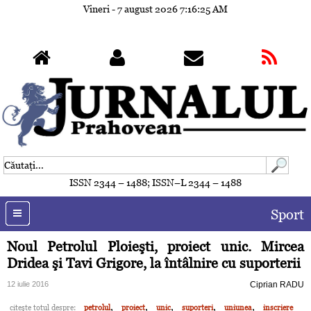
Vineri - 7 august 2026
7:16:28 AM
ISSN 2344 – 1488; ISSN–L 2344 – 1488
Sport
Noul Petrolul Ploieşti, proiect unic. Mircea
Dridea şi Tavi Grigore, la întâlnire cu suporterii
12 iulie 2016
Ciprian RADU
,
,
,
,
,
citeşte totul despre:
petrolul
proiect
unic
suporteri
uniunea
inscriere