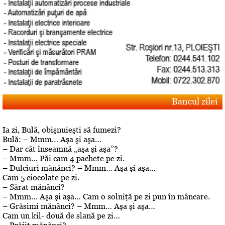
Bancul zilei
Ia zi, Bulă, obişnuieşti să fumezi?
Bulă: – Mmm… Aşa şi aşa…
– Dar cât înseamnă „aşa şi aşa”?
– Mmm… Păi cam 4 pachete pe zi.
– Dulciuri mănânci? – Mmm… Aşa şi aşa…
Cam 5 ciocolate pe zi.
– Sărat mănânci?
– Mmm… Aşa şi aşa… Cam o solniţă pe zi pun în mâncare.
– Grăsimi mănânci? – Mmm… Aşa şi aşa…
Cam un kil- două de slană pe zi…