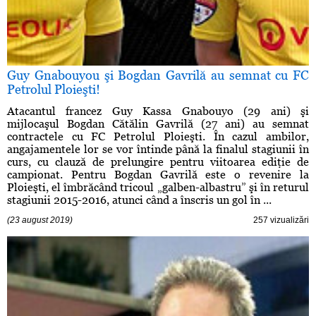
Guy Gnabouyou şi Bogdan Gavrilă au semnat cu FC
Petrolul Ploieşti!
Atacantul francez Guy Kassa Gnabouyo (29 ani) şi
mijlocaşul Bogdan Cătălin Gavrilă (27 ani) au semnat
contractele cu FC Petrolul Ploieşti. În cazul ambilor,
angajamentele lor se vor întinde până la finalul stagiunii în
curs, cu clauză de prelungire pentru viitoarea ediţie de
campionat. Pentru Bogdan Gavrilă este o revenire la
Ploieşti, el îmbrăcând tricoul „galben-albastru” şi în returul
stagiunii 2015-2016, atunci când a înscris un gol în ...
(23 august 2019)
257 vizualizări