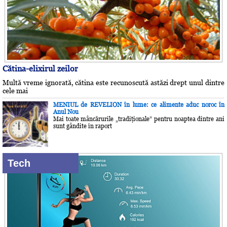
Cătina-elixirul zeilor
Multă vreme ignorată, cătina este recunoscută astăzi drept unul dintre
cele mai
MENIUL de REVELION în lume: ce alimente aduc noroc în
Anul Nou
Mai toate mâncărurile „tradiţionale” pentru noaptea dintre ani
sunt gândite în raport
Tech