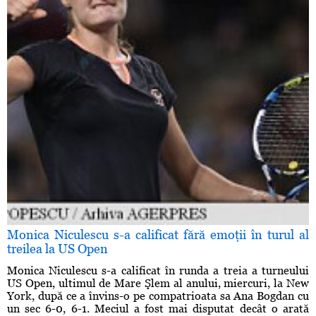
Monica Niculescu s-a calificat fără emoţii în turul al
treilea la US Open
Monica Niculescu s-a calificat în runda a treia a turneului
US Open, ultimul de Mare Şlem al anului, miercuri, la New
York, după ce a învins-o pe compatrioata sa Ana Bogdan cu
un sec 6-0, 6-1. Meciul a fost mai disputat decât o arată