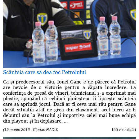
Scânteia care să dea foc Petrolului
Ca şi predecesorul său, Ionel Gane e de părere că Petrolul
are nevoie de o victorie pentru a căpăta încredere. La
conferinţa de presă de vineri, tehnicianul s-a exprimat mai
plastic, spunând că echipei ploieştene îi lipseşte scânteia
care să aprindă jocul. Dacă ar fi ceva mai rău pentru Gane
decât situaţia atât de grea din clasament, acel lucru ar fi
debutul său la Petrolul şi împotriva celei mai bune echipă
din playout şi în deplasare. ...
(19 martie 2016 - Ciprian RADU)
155 vizualizări