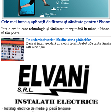
Cele mai bune 4 aplicaţii de fitness şi sănătate pentru iPhone
Într-o eră în care tehnologia și sănătatea merg mână în mână, iPhone-
ul tău poate
De unde vin fructele? File din istoria păcănelelor
Dacă ai jucat vreodată un slot și te-ai întrebat „Ce caută lămâia
asta aici?”, nu