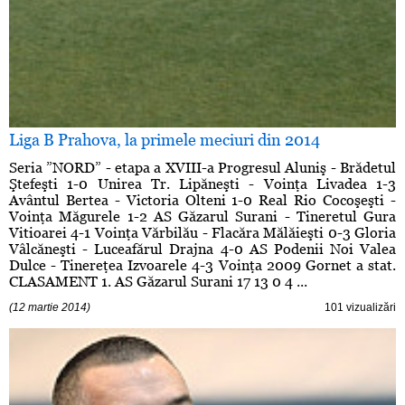
Liga B Prahova, la primele meciuri din 2014
Seria ”NORD” - etapa a XVIII-a Progresul Aluniş - Brădetul
Ştefeşti 1-0 Unirea Tr. Lipăneşti - Voinţa Livadea 1-3
Avântul Bertea - Victoria Olteni 1-0 Real Rio Cocoşeşti -
Voinţa Măgurele 1-2 AS Găzarul Surani - Tineretul Gura
Vitioarei 4-1 Voinţa Vărbilău - Flacăra Mălăieşti 0-3 Gloria
Vâlcăneşti - Luceafărul Drajna 4-0 AS Podenii Noi Valea
Dulce - Tinereţea Izvoarele 4-3 Voinţa 2009 Gornet a stat.
CLASAMENT 1. AS Găzarul Surani 17 13 0 4 ...
(12 martie 2014)
101 vizualizări