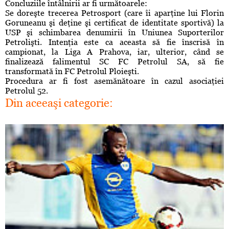
Concluziile întâlnirii ar fi următoarele:
Se doreşte trecerea Petrosport (care îi aparţine lui Florin
Goruneanu şi deţine şi certificat de identitate sportivă) la
USP şi schimbarea denumirii în Uniunea Suporterilor
Petrolişti. Intenţia este ca aceasta să fie înscrisă în
campionat, la Liga A Prahova, iar, ulterior, când se
finalizează falimentul SC FC Petrolul SA, să fie
transformată în FC Petrolul Ploieşti.
Procedura ar fi fost asemănătoare în cazul asociaţiei
Petrolul 52.
Din aceeaşi categorie: