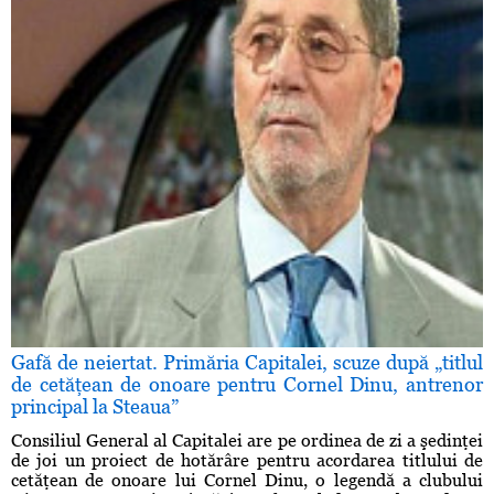
Gafă de neiertat. Primăria Capitalei, scuze după „titlul
de cetăţean de onoare pentru Cornel Dinu, antrenor
principal la Steaua”
Consiliul General al Capitalei are pe ordinea de zi a şedinţei
de joi un proiect de hotărâre pentru acordarea titlului de
cetăţean de onoare lui Cornel Dinu, o legendă a clubului