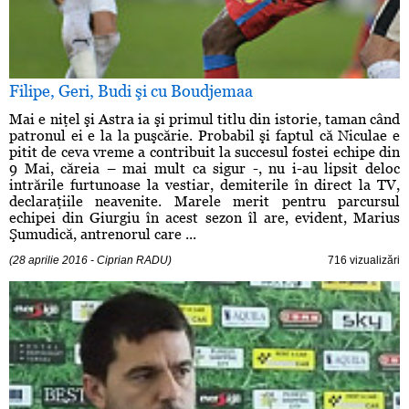
Filipe, Geri, Budi şi cu Boudjemaa
Mai e niţel şi Astra ia şi primul titlu din istorie, taman când
patronul ei e la la puşcărie. Probabil şi faptul că Niculae e
pitit de ceva vreme a contribuit la succesul fostei echipe din
9 Mai, căreia – mai mult ca sigur -, nu i-au lipsit deloc
intrările furtunoase la vestiar, demiterile în direct la TV,
declaraţiile neavenite. Marele merit pentru parcursul
echipei din Giurgiu în acest sezon îl are, evident, Marius
Şumudică, antrenorul care ...
(28 aprilie 2016 - Ciprian RADU)
716 vizualizări