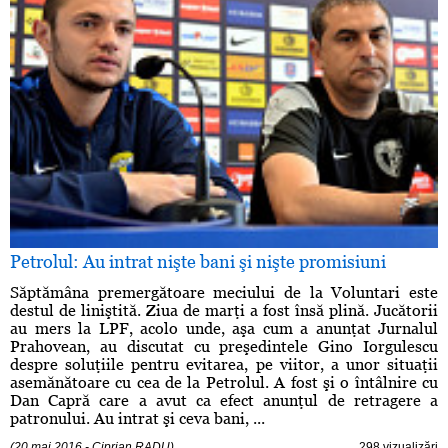
Petrolul: Au intrat nişte bani şi nişte promisiuni
Săptămâna premergătoare meciului de la Voluntari este
destul de liniştită. Ziua de marţi a fost însă plină. Jucătorii
au mers la LPF, acolo unde, aşa cum a anunţat Jurnalul
Prahovean, au discutat cu preşedintele Gino Iorgulescu
despre soluţiile pentru evitarea, pe viitor, a unor situaţii
asemănătoare cu cea de la Petrolul. A fost şi o întâlnire cu
Dan Capră care a avut ca efect anunţul de retragere a
patronului. Au intrat şi ceva bani, ...
(20 mai 2016 - Ciprian RADU)
298 vizualizări