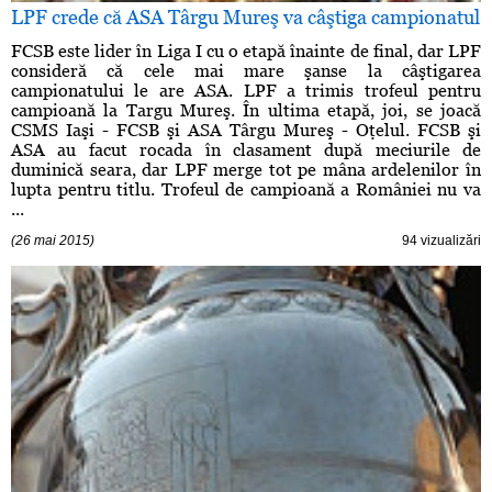
LPF crede că ASA Târgu Mureş va câştiga campionatul
FCSB este lider în Liga I cu o etapă înainte de final, dar LPF
consideră că cele mai mare şanse la câştigarea
campionatului le are ASA. LPF a trimis trofeul pentru
campioană la Targu Mureş. În ultima etapă, joi, se joacă
CSMS Iaşi - FCSB şi ASA Târgu Mureş - Oţelul. FCSB şi
ASA au facut rocada în clasament după meciurile de
duminică seara, dar LPF merge tot pe mâna ardelenilor în
lupta pentru titlu. Trofeul de campioană a României nu va
...
(26 mai 2015)
94 vizualizări