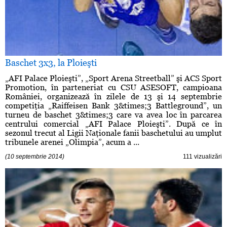
Baschet 3x3, la Ploieşti
„AFI Palace Ploieşti”, „Sport Arena Streetball” şi ACS Sport
Promotion, în parteneriat cu CSU ASESOFT, campioana
României, organizează în zilele de 13 şi 14 septembrie
competiţia „Raiffeisen Bank 3&times;3 Battleground”, un
turneu de baschet 3&times;3 care va avea loc în parcarea
centrului comercial „AFI Palace Ploieşti”. După ce în
sezonul trecut al Ligii Naţionale fanii baschetului au umplut
tribunele arenei „Olimpia”, acum a ...
(10 septembrie 2014)
111 vizualizări