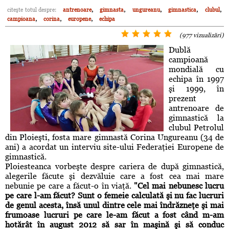
,
,
,
,
,
citeşte totul despre:
antrenoare
gimnasta
ungureanu
gimnastica
clubul
,
,
,
campioana
corina
europene
echipa
(977 vizualizări)
Dublă
campioană
mondială cu
echipa în 1997
şi 1999, în
prezent
antrenoare de
gimnastică la
clubul Petrolul
din Ploieşti, fosta mare gimnastă Corina Ungureanu (34 de
ani) a acordat un interviu site-ului Federaţiei Europene de
gimnastică.
Ploiesteanca vorbeşte despre cariera de după gimnastică,
alegerile făcute şi dezvăluie care a fost cea mai mare
nebunie pe care a făcut-o în viaţă.
"Cel mai nebunesc lucru
pe care l-am făcut? Sunt o femeie calculată şi nu fac lucruri
de genul acesta, însă unul dintre cele mai îndrăzneţe şi mai
frumoase lucruri pe care le-am făcut a fost când m-am
hotărât în august 2012 să sar în maşină şi să conduc