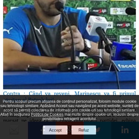
Contra : Când va reveni, Marinescu va fi primul
căpitan al Petrolului!
Pentru scopuri precum afișarea de conținut personalizat, folosim module cookie
sau tehnologii similare. Apăsând Accept sau navigând pe acest website, sunteți de
Înaintea partidei pe care Petrolul o va disputa la Piatra
acord să permiți colectarea de informații prin cookie-uri sau tehnologii similare.
Neamţ, împotriva Ceahlăului, antrenorul Cosmin Contra a
Aflați în secțiunea
Politica de Cookies
mai multe despre cookie-uri, inclusiv despre
posibilitatea retragerii acordului.
marşat pe ideea că, în ciuda dificultăţii partidei, echipa
ploieşteană are argumente fotbalistice pentru a obţine cele
trei puncte. „Nu este o deplasare uşoară, să nu uităm că ne-
a luat un punct în tur, Ceahlăul este o formaţie foarte bine