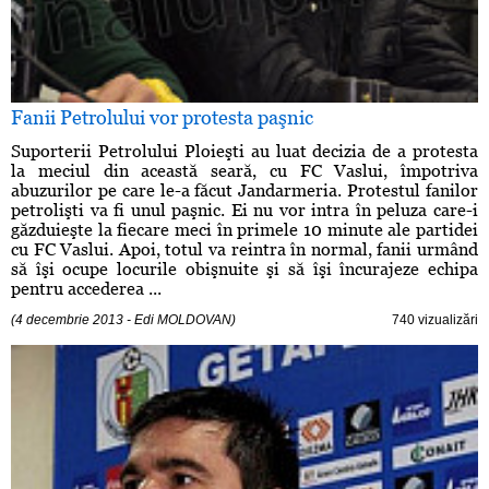
Fanii Petrolului vor protesta paşnic
Suporterii Petrolului Ploieşti au luat decizia de a protesta
la meciul din această seară, cu FC Vaslui, împotriva
abuzurilor pe care le-a făcut Jandarmeria. Protestul fanilor
petrolişti va fi unul paşnic. Ei nu vor intra în peluza care-i
găzduieşte la fiecare meci în primele 10 minute ale partidei
cu FC Vaslui. Apoi, totul va reintra în normal, fanii urmând
să îşi ocupe locurile obişnuite şi să îşi încurajeze echipa
pentru accederea ...
(4 decembrie 2013 - Edi MOLDOVAN)
740 vizualizări