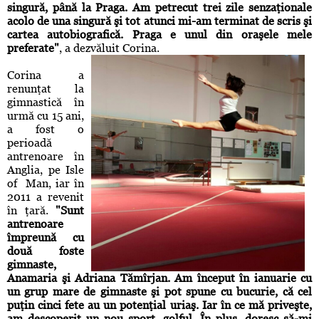
singură, până la Praga. Am petrecut trei zile senzaţionale
acolo de una singură şi tot atunci mi-am terminat de scris şi
cartea autobiografică. Praga e unul din oraşele mele
preferate"
, a dezvăluit Corina.
Corina a
renunţat la
gimnastică în
urmă cu 15 ani,
a fost o
perioadă
antrenoare în
Anglia, pe Isle
of Man, iar în
2011 a revenit
în ţară.
"Sunt
antrenoare
împreună cu
două foste
gimnaste,
Anamaria şi Adriana Tămîrjan. Am început în ianuarie cu
un grup mare de gimnaste şi pot spune cu bucurie, că cel
puţin cinci fete au un potenţial uriaş. Iar în ce mă priveşte,
am descoperit un nou sport, golful. În plus, doresc să-mi