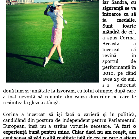
iar Sandra, cu
siguranţă se va
întoarce ca să
ia medalie.
Sunt foarte
mândră de ei"
,
a spus Corina.
Aceasta a
încercat să
revină în
sportul de
performanţă în
2010, pe când
avea 29 de ani,
s-a antrenat
două luni şi jumătate la Izvorani, cu lotul olimpic, după care
a fost nevoită să renunţe din cauza durerilor pe care le
resimţea la glezna stângă.
Corina a încercat să îşi facă o carieră şi în politică,
candidând din postura de independent pentru Parlamentul
European, însă nu a strâns voturile necesare.
"A fost o
experienţă bună pentru mine. Chiar dacă nu am reuşit, am
avut şansa să văd o altă realitate faţă de cea pe care o ştiam