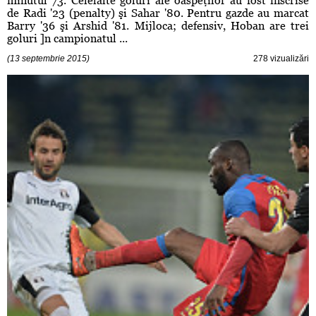
minutul 73. Celelalte goluri ale oaspeţilor au fost înscrise
de Radi '23 (penalty) şi Sahar '80. Pentru gazde au marcat
Barry '36 şi Arshid '81. Mijloca; defensiv, Hoban are trei
goluri ]n campionatul ...
(13 septembrie 2015)
278 vizualizări