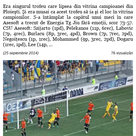
Era singurul trofeu care lipsea din vitrina campioanei din
Ploieşti. Şi era musai ca acest trofeu să ia şi el loc în vitrina
campionilor. S-a întâmplat la capătul unui meci în care
Asesoft a trecut de Energia Tg Jiu fără emoţii, scor 73-57.
CSU Asesoft: Szijarto (1pd), Pelekanos (11p, 6rec), Labovic
(7p, 4rec), Burlacu (8p, 3rec, 4pd), Brown (7p, 7rec, 2pd),
Negoiţescu (1p, 1rec), Mohammed (9p, 3rec, 2pd), Dogaru
(1rec, 1pd), Lee (14p, ...
(25 septembrie 2014)
76 vizualizări