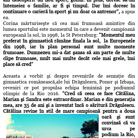
întemeiez o familie, ar fi şi timpul. Dar îmi doresc în
continuare o carieră în sport şi nu doar ca antrenor",
a spus
ea.
Corina mărturiseşte că cea mai frumoasă amintire din
lumea sportului este momentul în care a devenit campioană
europeană la sol, în 1998, la St Petersburg:
"Momentul meu
preferat în gimnastică rămâne finala la sol, la Europenele
din 1998, iar în plan personal sunt multe momente
frumoase. Dumnezeu mi-a dat şansa să am parte de multe
clipe frumoase, mult mai multe decât cele mai grele, îmi
place să cred"
Aceasta a vorbit şi despre revenirile de senzaţie din
gimnastica românească,ale lui Drăgulescu, Ponor şi Izbaşa,
reveniri ce pot propulsa echipa feminină pe podiumul
olimpic de la Rio 2016.
"Cred că ceea ce face Cătălina,
Marian şi Sandra este extraordinar. Marian e din generaţia
mea, are 35 de ani şi a inventat încă o săritură Drăgulescu.
Cătălina revine în stil de mare ca
mpioană pentru a doua
oară şi sunt
convinsă că va
urca pe
podium la Rio,