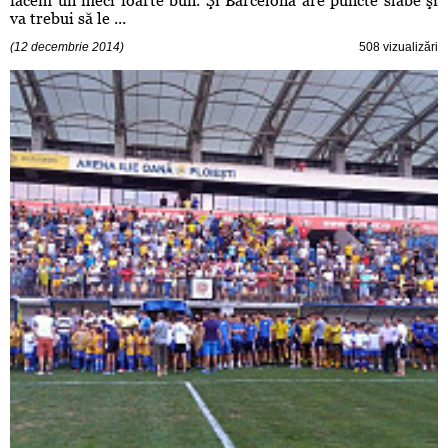
facem un meci foarte bun. Şi Barcelona are puncte slabe şi
va trebui să le ...
(12 decembrie 2014)
508 vizualizări