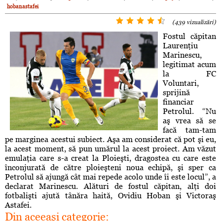
hobanastafei
(439 vizualizări)
Fostul căpitan
Laurenţiu
Marinescu,
legitimat acum
la FC
Voluntari,
sprijină
financiar
Petrolul. “Nu
aş vrea să se
facă tam-tam
pe marginea acestui subiect. Aşa am considerat că pot şi eu,
la acest moment, să pun umărul la acest proiect. Am văzut
emulaţia care s-a creat la Ploieşti, dragostea cu care este
înconjurată de către ploieşteni noua echipă, şi sper ca
Petrolul să ajungă cât mai repede acolo unde îi este locul”, a
declarat Marinescu. Alături de fostul căpitan, alţi doi
fotbalişti ajută tânăra haită, Ovidiu Hoban şi Victoraş
Astafei.
Din aceeaşi categorie: