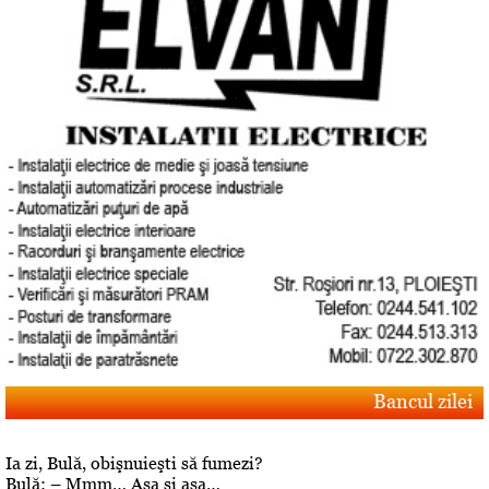
Bancul zilei
Ia zi, Bulă, obişnuieşti să fumezi?
Bulă: – Mmm… Aşa şi aşa…