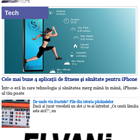
Tech
Cele mai bune 4 aplicaţii de fitness şi sănătate pentru iPhone
Într-o eră în care tehnologia și sănătatea merg mână în mână, iPhone-
ul tău poate
De unde vin fructele? File din istoria păcănelelor
Dacă ai jucat vreodată un slot și te-ai întrebat „Ce caută lămâia
asta aici?”, nu