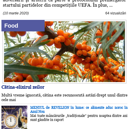
startului partidelor din competiţiile UEFA. În plus, ...
(10 martie 2020)
64 vizualizări
Food
Cătina-elixirul zeilor
Multă vreme ignorată, cătina este recunoscută astăzi drept unul dintre
cele mai
MENIUL de REVELION în lume: ce alimente aduc noroc în
Anul Nou
Mai toate mâncărurile „tradiţionale” pentru noaptea dintre ani
sunt gândite în raport