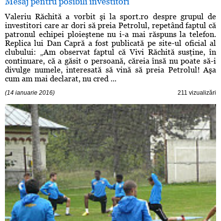
Mesaj pentru posibili investitori
Valeriu Răchită a vorbit şi la sport.ro despre grupul de
investitori care ar dori să preia Petrolul, repetând faptul că
patronul echipei ploieştene nu i-a mai răspuns la telefon.
Replica lui Dan Capră a fost publicată pe site-ul oficial al
clubului: „Am observat faptul că Vivi Răchită susţine, în
continuare, că a găsit o persoană, căreia însă nu poate să-i
divulge numele, interesată să vină să preia Petrolul! Aşa
cum am mai declarat, nu cred ...
(14 ianuarie 2016)
211 vizualizări