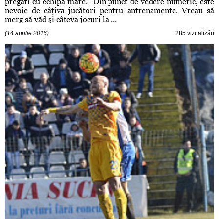
pregăti cu echipa mare. “Din punct de vedere numeric, este
nevoie de câţiva jucători pentru antrenamente. Vreau să
merg să văd şi câteva jocuri la ...
(14 aprilie 2016)
285 vizualizări