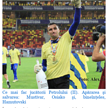
Ce mai fac jucătorii Petrolului (II). Apărarea şi
salvarea: Mustivar, Osiako şi, bineînţeles,
Hamutovski