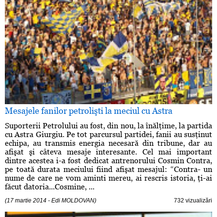
Mesajele fanilor petrolişti la meciul cu Astra
Suporterii Petrolului au fost, din nou, la înălţime, la partida
cu Astra Giurgiu. Pe tot parcursul partidei, fanii au susţinut
echipa, au transmis energia necesară din tribune, dar au
afişat şi câteva mesaje interesante. Cel mai important
dintre acestea i-a fost dedicat antrenorului Cosmin Contra,
pe toată durata meciului fiind afişat mesajul: “Contra- un
nume de care ne vom aminti mereu, ai rescris istoria, ţi-ai
făcut datoria...Cosmine, ...
(17 martie 2014 - Edi MOLDOVAN)
732 vizualizări