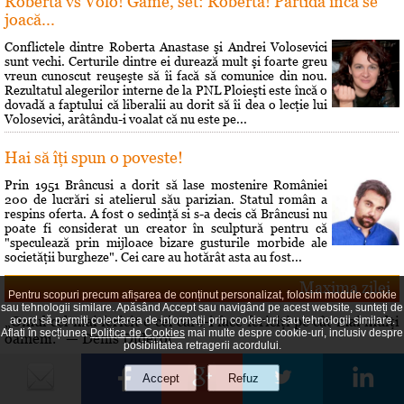
Roberta vs Volo! Game, set: Roberta! Partida încă se
joacă...
Conflictele dintre Roberta Anastase şi Andrei Volosevici
sunt vechi. Certurile dintre ei durează mult şi foarte greu
vreun cunoscut reuşeşte să îi facă să comunice din nou.
Rezultatul alegerilor interne de la PNL Ploieşti este încă o
dovadă a faptului că liberalii au dorit să îi dea o lecţie lui
Volosevici, arâtându-i voalat că nu este pe...
Hai să îţi spun o poveste!
Prin 1951 Brâncusi a dorit să lase mostenire României
200 de lucrări si atelierul său parizian. Statul român a
respins oferta. A fost o sedinţă si s-a decis că Brâncusi nu
poate fi considerat un creator în sculptură pentru că
"speculează prin mijloace bizare gusturile morbide ale
societăţii burgheze". Cei care au hotărât asta au fost...
Maxima zilei
Pentru scopuri precum afișarea de conținut personalizat, folosim module cookie
sau tehnologii similare. Apăsând Accept sau navigând pe acest website, sunteți de
„Omul cel mai fericit e cel care-i face fericiţi pe cât mai mulţi
acord să permiți colectarea de informații prin cookie-uri sau tehnologii similare.
Aflați în secțiunea
Politica de Cookies
mai multe despre cookie-uri, inclusiv despre
oameni.” — Denis Diderot
posibilitatea retragerii acordului.
Curs valutar