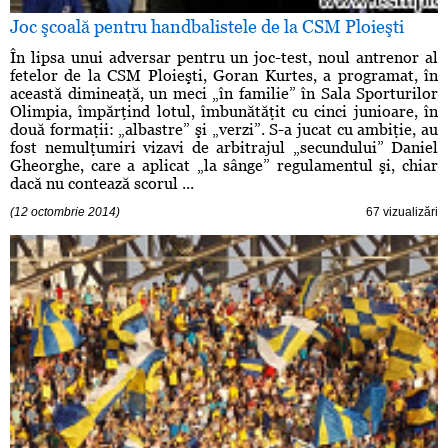
Joc şcoală pentru handbalistele de la CSM Ploieşti
În lipsa unui adversar pentru un joc-test, noul antrenor al
fetelor de la CSM Ploieşti, Goran Kurtes, a programat, în
această dimineaţă, un meci „în familie” în Sala Sporturilor
Olimpia, împărţind lotul, îmbunătăţit cu cinci junioare, în
două formaţii: „albastre” şi „verzi”. S-a jucat cu ambiţie, au
fost nemulţumiri vizavi de arbitrajul „secundului” Daniel
Gheorghe, care a aplicat „la sânge” regulamentul şi, chiar
dacă nu contează scorul ...
(12 octombrie 2014)
67 vizualizări