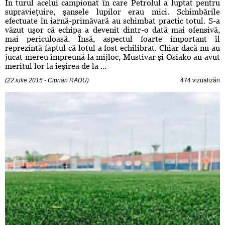
În turul acelui campionat în care Petrolul a luptat pentru
supravieţuire, şansele lupilor erau mici. Schimbările
efectuate în iarnă-primăvară au schimbat practic totul. S-a
văzut uşor că echipa a devenit dintr-o dată mai ofensivă,
mai periculoasă. Însă, aspectul foarte important îl
reprezintă faptul că lotul a fost echilibrat. Chiar dacă nu au
jucat mereu împreună la mijloc, Mustivar şi Osiako au avut
meritul lor la ieşirea de la ...
(22 iulie 2015 - Ciprian RADU)
474 vizualizări