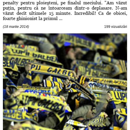
penalty pentru ploieşteni, pe finalul meciului. "Am văzut
puţin, pentru că ne întoarceam dintr-o deplasare. N-am
văzut decît ultimele 15 minute. Incredibil! Ca de obicei,
foarte ghinionist la primul ...
(18 martie 2014)
199 vizualizări