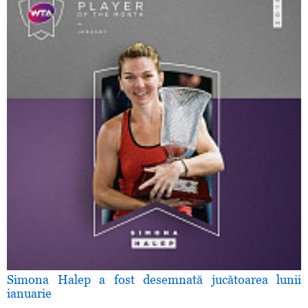
Simona Halep a fost desemnată jucătoarea lunii
ianuarie