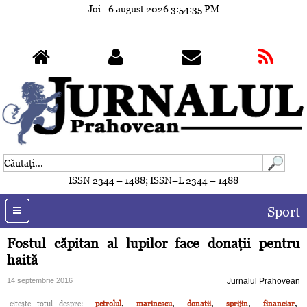
Joi - 6 august 2026
3:54:38 PM
ISSN 2344 – 1488; ISSN–L 2344 – 1488
Sport
Fostul căpitan al lupilor face donaţii pentru
haită
14 septembrie 2016
Jurnalul Prahovean
,
,
,
,
,
citeşte totul despre:
petrolul
marinescu
donatii
sprijin
financiar