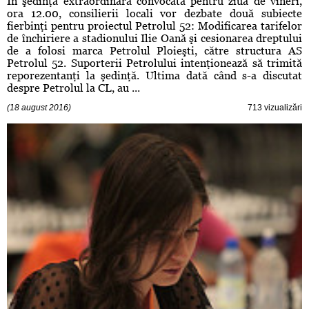
În şedinţa extraordinară convocată pentru ziua de vineri,
ora 12.00, consilierii locali vor dezbate două subiecte
fierbinţi pentru proiectul Petrolul 52: Modificarea tarifelor
de închiriere a stadionului Ilie Oană şi cesionarea dreptului
de a folosi marca Petrolul Ploieşti, către structura AS
Petrolul 52. Suporterii Petrolului intenţionează să trimită
reporezentanţi la şedinţă. Ultima dată când s-a discutat
despre Petrolul la CL, au ...
(18 august 2016)
713 vizualizări