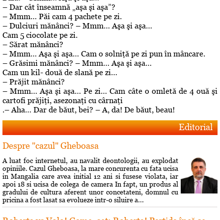
– Dar cât înseamnă „aşa şi aşa”?
– Mmm… Păi cam 4 pachete pe zi.
– Dulciuri mănânci? – Mmm… Aşa şi aşa…
Cam 5 ciocolate pe zi.
– Sărat mănânci?
– Mmm… Aşa şi aşa… Cam o solniţă pe zi pun în mâncare.
– Grăsimi mănânci? – Mmm… Aşa şi aşa…
Cam un kil- două de slană pe zi…
– Prăjit mănânci?
– Mmm… Aşa şi aşa… Pe zi… Cam câte o omletă de 4 ouă şi
cartofi prăjiţi, asezonaţi cu cârnaţi
.– Aha… Dar de băut, bei? – A, da! De băut, beau!
Editorial
Despre "cazul" Gheboasa
A luat foc internetul, au navalit deontologii, au explodat
opiniile. Cazul Gheboasa, la mare concurenta cu fata ucisa
in Mangalia care avea initial 12 ani si fusese violata, iar
apoi 18 si ucisa de colega de camera In fapt, un produs al
gradului de cultura aferent unor concetateni, domnul cu
pricina a fost lasat sa evolueze intr-o siluire a...