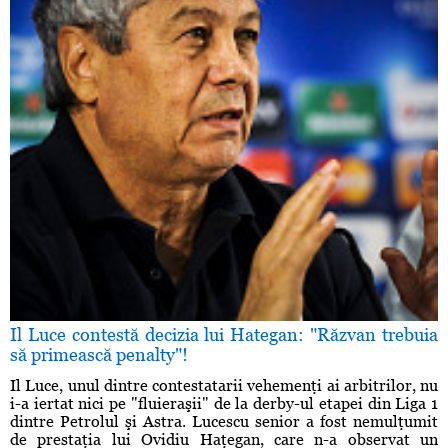
Il Luce contestă decizia lui Hategan: "Răzvan trebuia
să primească penalty"!
Il Luce, unul dintre contestatarii vehemenţi ai arbitrilor, nu
i-a iertat nici pe "fluieraşii" de la derby-ul etapei din Liga 1
dintre Petrolul şi Astra. Lucescu senior a fost nemulţumit
de prestaţia lui Ovidiu Haţegan, care n-a observat un