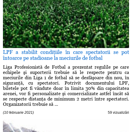
LPF a stabilit condiţiile în care spectatorii se pot
întoarce pe stadioane la meciurile de fotbal
Liga Profesionistă de Fotbal a prezentat regulile pe care
echipele şi suporterii trebuie să le respecte pentru ca
meciurile din Liga 1 de fotbal să se desfăşoare din nou, în
siguranţă, cu spectatori. Potrivit documentului LPF,
biletele pot fi vândute doar în limita 30% din capacitatea
arenei, vor fi personalizate şi comercializate astfel încât să
se respecte distanţa de minimum 2 metri între spectatori.
Organizatorii trebuie să ...
(10 februarie 2021)
59 vizualizări