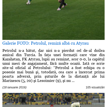
Galerie FOTO: Petrolul, remiză albă cu Atyrau
Petrolul n-a bătut, dar nici n-a pierdut cel de-al doilea
amical din Turcia. În faţa unei formaţii care vine din
Kazahstan, FK Atyrau, lupii au remizat, scor 0-0, la capătul
unui meci de angajament, fără multe ocazii. Iată ce scrie
site-ul oficial al Petrolului: “Petrolul a fost echipa cu o
posesie mai bună şi, totodată, cea care a încercat prima
poarta adversă, prin şuturile de la distanţă ale lui
Marinescu (5, 20) şi Lesoimier (9), şi nu ...
(18 ianuarie 2016)
105 vizualizări