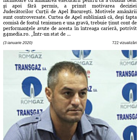
închisoare cu amânarea executării pentru că a condus beat
şi apoi fără permis, a primit motivarea deciziei
Judecătorilor Curţii de Apel Bucureşti. Motivele amânării
sunt controversate. Curtea de Apel subliniază că, deşi fapta
comisă de fostul tenismen e una gravă, trebuie ţinut cont de
performanţele avute de acesta în întreaga carieră, potrivit
g4media.ro. „Într-un stat de ...
(3 ianuarie 2020)
722 vizualizări