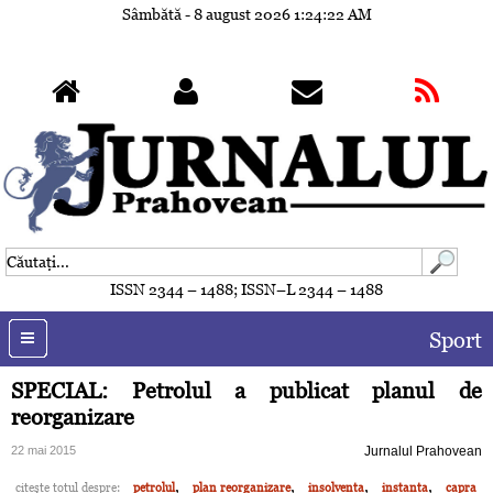
Sâmbătă - 8 august 2026
1:24:25 AM
ISSN 2344 – 1488; ISSN–L 2344 – 1488
Sport
SPECIAL: Petrolul a publicat planul de
reorganizare
22 mai 2015
Jurnalul Prahovean
,
,
,
,
citeşte totul despre:
petrolul
plan reorganizare
insolventa
instanta
capra