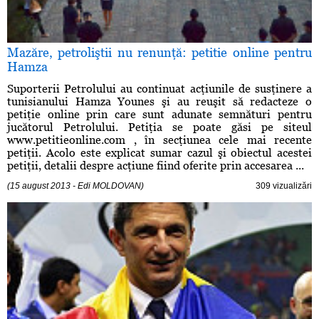
Mazăre, petroliştii nu renunţă: petitie online pentru
Hamza
Suporterii Petrolului au continuat acţiunile de susţinere a
tunisianului Hamza Younes şi au reuşit să redacteze o
petiţie online prin care sunt adunate semnături pentru
jucătorul Petrolului. Petiţia se poate găsi pe siteul
www.petitieonline.com , în secţiunea cele mai recente
petiţii. Acolo este explicat sumar cazul şi obiectul acestei
petiţii, detalii despre acţiune fiind oferite prin accesarea ...
(15 august 2013 - Edi MOLDOVAN)
309 vizualizări