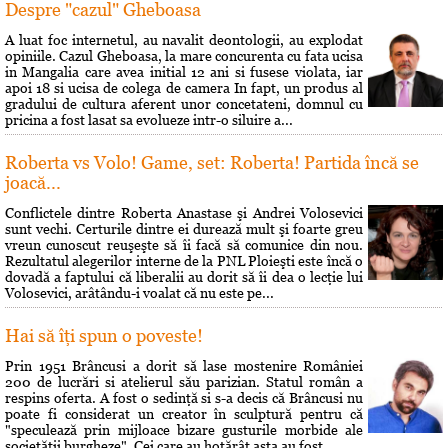
Despre "cazul" Gheboasa
A luat foc internetul, au navalit deontologii, au explodat
opiniile. Cazul Gheboasa, la mare concurenta cu fata ucisa
in Mangalia care avea initial 12 ani si fusese violata, iar
apoi 18 si ucisa de colega de camera In fapt, un produs al
gradului de cultura aferent unor concetateni, domnul cu
pricina a fost lasat sa evolueze intr-o siluire a...
Roberta vs Volo! Game, set: Roberta! Partida încă se
joacă...
Conflictele dintre Roberta Anastase şi Andrei Volosevici
sunt vechi. Certurile dintre ei durează mult şi foarte greu
vreun cunoscut reuşeşte să îi facă să comunice din nou.
Rezultatul alegerilor interne de la PNL Ploieşti este încă o
dovadă a faptului că liberalii au dorit să îi dea o lecţie lui
Volosevici, arâtându-i voalat că nu este pe...
Hai să îţi spun o poveste!
Prin 1951 Brâncusi a dorit să lase mostenire României
200 de lucrări si atelierul său parizian. Statul român a
respins oferta. A fost o sedinţă si s-a decis că Brâncusi nu
poate fi considerat un creator în sculptură pentru că
"speculează prin mijloace bizare gusturile morbide ale
societăţii burgheze". Cei care au hotărât asta au fost...