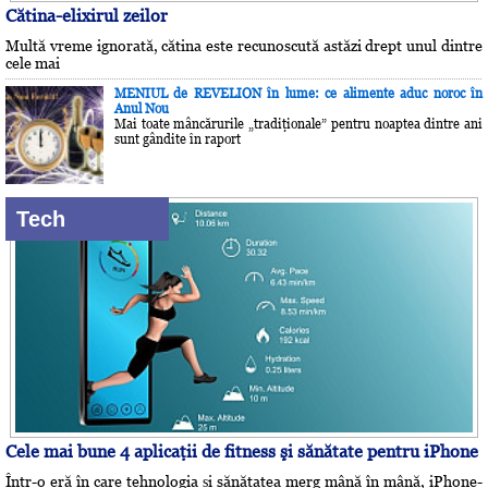
Cătina-elixirul zeilor
Multă vreme ignorată, cătina este recunoscută astăzi drept unul dintre
cele mai
MENIUL de REVELION în lume: ce alimente aduc noroc în
Anul Nou
Mai toate mâncărurile „tradiţionale” pentru noaptea dintre ani
sunt gândite în raport
Tech
Cele mai bune 4 aplicaţii de fitness şi sănătate pentru iPhone
Într-o eră în care tehnologia și sănătatea merg mână în mână, iPhone-