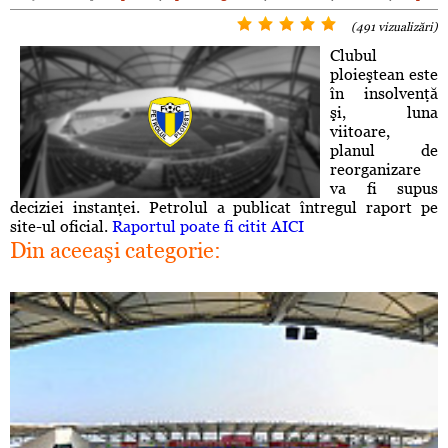
(491 vizualizări)
Clubul
ploieştean este
în insolvenţă
şi, luna
viitoare,
planul de
reorganizare
va fi supus
deciziei instanţei. Petrolul a publicat întregul raport pe
site-ul oficial.
Raportul poate fi citit AICI
Din aceeaşi categorie: