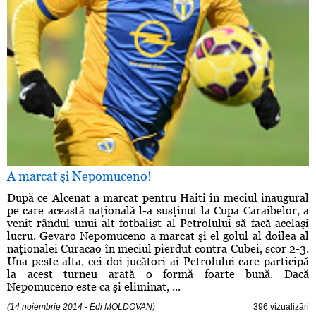
A marcat şi Nepomuceno!
După ce Alcenat a marcat pentru Haiti în meciul inaugural
pe care această naţională l-a susţinut la Cupa Caraibelor, a
venit rândul unui alt fotbalist al Petrolului să facă acelaşi
lucru. Gevaro Nepomuceno a marcat şi el golul al doilea al
naţionalei Curacao în meciul pierdut contra Cubei, scor 2-3.
Una peste alta, cei doi jucători ai Petrolului care participă
la acest turneu arată o formă foarte bună. Dacă
Nepomuceno este ca şi eliminat, ...
(14 noiembrie 2014 - Edi MOLDOVAN)
396 vizualizări