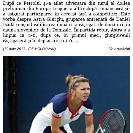
După ce Petrolul şi-a aflat adversara din turul al doilea
preliminar din Europa League, o altă echipă românească şi-
a asigurat participarea în aceeaşi fază a competiţiei. Este
vorba despre Astra Giurgiu, gruparea antrenată de Daniel
Isăilă reuşind calificarea după ce a câştigat, de două ori, în
dauna slovenilor de la Domzale. În partida retur, Astra s-a
impus cu 2-0, după ce, în primul meci, giurgiuvenii
câştigaseră şi în deplasare cu 1-0. ...
(12 iulie 2013 - Edi MOLDOVAN)
82 vizualizări