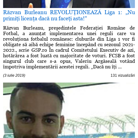
Răzvan Burleanu REVOLUŢIONEAZĂ Liga 1: „Nu
primiţi licenţa dacă nu faceţi asta!”
Răzvan Burleanu, preşedintele Federaţiei Române de
Fotbal, a anunţat implementarea unei reguli care va
revoluţiona fotbalul românesc: cluburile din Liga 1 vor fi
obligate să aibă echipe feminine începând cu sezonul 2021-
2022., scrie GSP.ro În cadrul Comitetului Executiv de azi,
hotărârea a fost luată cu majoritate de voturi. FCSB a fost
singurul club care s-a opus, Valeriu Argăseală votând
împotriva implementării acestei reguli. „Dacă nu îţi ...
(3 iulie 2019)
131 vizualizări