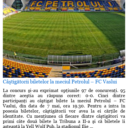
Câştigătorii biletelor la meciul Petrolul – FC Vaslui
La concurs şi-au exprimat opţiunile 97 de concurenţi. 95
dintre aceştia au răspuns corect: 0-0. Cinci dintre
participanţi au câştigat bilete la meciul Petrolul – FC
Vaslui, din data de 7 mai, ora 19.30. Pentru a intra în
posesia biletelor, câştigătorii vor avea la ei cărţile de
identitate. Cu menţiunea că fiecare dintre câştigători va
primi câte două bilete la Tribuna a II-a şi că biletele îi
aşteaptă la Yell Wolf Pub, la stadionul Ilie ...