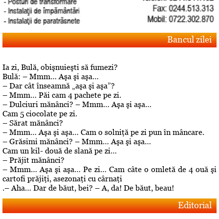
Bancul zilei
Ia zi, Bulă, obişnuieşti să fumezi?
Bulă: – Mmm… Aşa şi aşa…
– Dar cât înseamnă „aşa şi aşa”?
– Mmm… Păi cam 4 pachete pe zi.
– Dulciuri mănânci? – Mmm… Aşa şi aşa…
Cam 5 ciocolate pe zi.
– Sărat mănânci?
– Mmm… Aşa şi aşa… Cam o solniţă pe zi pun în mâncare.
– Grăsimi mănânci? – Mmm… Aşa şi aşa…
Cam un kil- două de slană pe zi…
– Prăjit mănânci?
– Mmm… Aşa şi aşa… Pe zi… Cam câte o omletă de 4 ouă şi
cartofi prăjiţi, asezonaţi cu cârnaţi
.– Aha… Dar de băut, bei? – A, da! De băut, beau!
Editorial