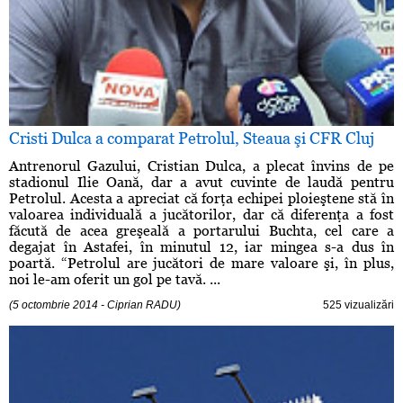
Cristi Dulca a comparat Petrolul, Steaua şi CFR Cluj
Antrenorul Gazului, Cristian Dulca, a plecat învins de pe
stadionul Ilie Oană, dar a avut cuvinte de laudă pentru
Petrolul. Acesta a apreciat că forţa echipei ploieştene stă în
valoarea individuală a jucătorilor, dar că diferenţa a fost
făcută de acea greşeală a portarului Buchta, cel care a
degajat în Astafei, în minutul 12, iar mingea s-a dus în
poartă. “Petrolul are jucători de mare valoare şi, în plus,
noi le-am oferit un gol pe tavă. ...
(5 octombrie 2014 - Ciprian RADU)
525 vizualizări