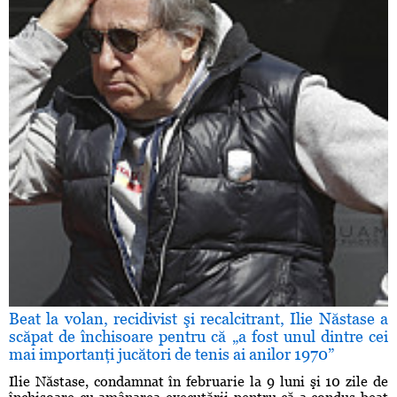
Beat la volan, recidivist şi recalcitrant, Ilie Năstase a
scăpat de închisoare pentru că „a fost unul dintre cei
mai importanţi jucători de tenis ai anilor 1970”
Ilie Năstase, condamnat în februarie la 9 luni şi 10 zile de