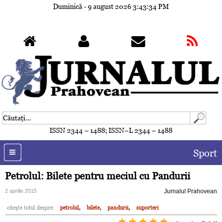
Duminică - 9 august 2026
3:43:37 PM
ISSN 2344 – 1488; ISSN–L 2344 – 1488
Sport
Petrolul: Bilete pentru meciul cu Pandurii
2 aprilie 2015
Jurnalul Prahovean
,
,
,
citeşte totul despre:
petrolul
bilete
pandurii
suporteri