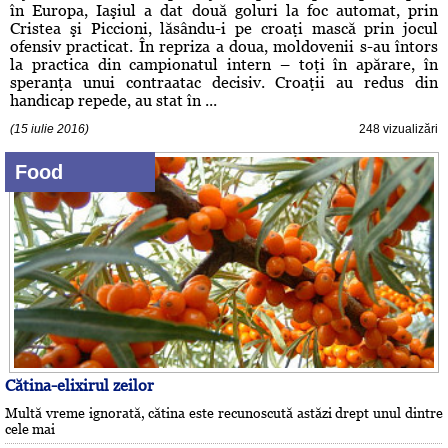
în Europa, Iaşiul a dat două goluri la foc automat, prin
Cristea şi Piccioni, lăsându-i pe croaţi mască prin jocul
ofensiv practicat. În repriza a doua, moldovenii s-au întors
la practica din campionatul intern – toţi în apărare, în
speranţa unui contraatac decisiv. Croaţii au redus din
handicap repede, au stat în ...
(15 iulie 2016)
248 vizualizări
Food
Cătina-elixirul zeilor
Multă vreme ignorată, cătina este recunoscută astăzi drept unul dintre
cele mai