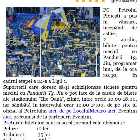
(517 vizualizări)
FC Petrolul
Ploieşti a pus
în vânzare,
începând de
astăzi,
2 aprilie,
bilete pentru
meciul cu
Pandurii Tg.
Jiu, programat
luni, de la ora
20.30, în
cadrul etapei a 24-a a Ligii 1.
Suporterii care doresc să-şi achiziţioneze tichete pentru
meciul cu
Pandurii Tg. Jiu
o pot face de la casele de bilete
ale stadionului ”Ilie Oană”, zilnic, între orele 10.00-18.00,
iar sâmbătă în intervalul orar 10.00-14.00, de pe site-ul
oficial al Petrolului
aici
,
de pe LocalulMeu.ro aici
, Eventim
aici,
precum şi de la partenerii Eventim.
Preţurile biletelor pentru acest joc sunt cele obişnuite:
Peluze 12 lei
Tribuna I 35 lei