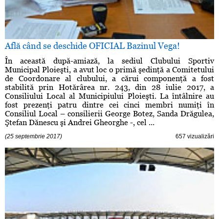
Află când se deschide OFICIAL Bazinul Vega!
În această după-amiază, la sediul Clubului Sportiv
Municipal Ploieşti, a avut loc o primă şedinţă a Comitetului
de Coordonare al clubului, a cărui componenţă a fost
stabilită prin Hotărârea nr. 243, din 28 iulie 2017, a
Consiliului Local al Municipiului Ploieşti. La întâlnire au
fost prezenţi patru dintre cei cinci membri numiţi în
Consiliul Local – consilierii George Botez, Sanda Drăgulea,
Ştefan Dănescu şi Andrei Gheorghe -, cel ...
(25 septembrie 2017)
657 vizualizări