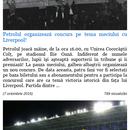
Petrolul organizează concurs pe tema meciului cu
Liverpool!
Petrolul joacă mâine, de la ora 16.00, cu Unirea Cocorăştii
Colţ, pe stadionul Ilie Oană. Indiferent de numele
adversarilor, lupii îşi aşteaptă suporterii în tribune şi îi
premiază! La pauza meciului, galben-albaştrii organizează
un nou concurs. De data aceasta, patru fani vor fi selectaţi
pe baza biletului sau a abonamentului pentru a participa la
concursul care are ca temă victoria istorică din faţa lui
Liverpool. Partida dintre ...
(7 octombrie 2016)
789 vizualizări