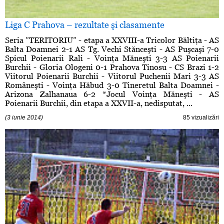
Liga C Prahova – rezultate şi clasamente
Seria ”TERITORIU” - etapa a XXVIII-a Tricolor Băltiţa - AS
Balta Doamnei 2-1 AS Tg. Vechi Stănceşti - AS Puşcaşi 7-0
Spicul Poienarii Rali - Voinţa Măneşti 3-3 AS Poienarii
Burchii - Gloria Ologeni 0-1 Prahova Tinosu - CS Brazi 1-2
Viitorul Poienarii Burchii - Viitorul Puchenii Mari 3-3 AS
Româneşti - Voinţa Hăbud 3-0 Tineretul Balta Doamnei -
Arizona Zalhanaua 6-2 *Jocul Voinţa Măneşti - AS
Poienarii Burchii, din etapa a XXVII-a, nedisputat, ...
(3 iunie 2014)
85 vizualizări