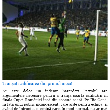
Tranşaţi calificarea din primul meci!
Nu este deloc un îndemn hazardat! Petrolul are
argumentele necesare pentru a tranşa soarta calificării în
finala Cupei României încă din această seară. Pe Ilie Oană,
în faţa unui public incandescent, care arde pentru echipă, şi
având de înfruntat o echipă care, în mod normal, nu ar mai