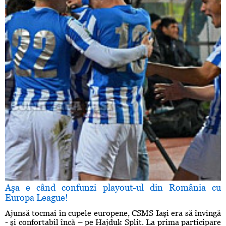
Aşa e când confunzi playout-ul din România cu
Europa League!
Ajunsă tocmai în cupele europene, CSMS Iaşi era să învingă
- şi confortabil încă – pe Hajduk Split. La prima participare