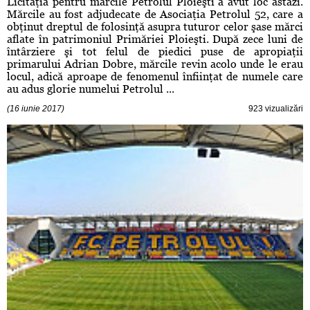
Licitaţia pentru mărcile Petrolul Ploieşti a avut loc astăzi.
Mărcile au fost adjudecate de Asociaţia Petrolul 52, care a
obţinut dreptul de folosinţă asupra tuturor celor şase mărci
aflate în patrimoniul Primăriei Ploieşti. După zece luni de
întârziere şi tot felul de piedici puse de apropiaţii
primarului Adrian Dobre, mărcile revin acolo unde le erau
locul, adică aproape de fenomenul înfiinţat de numele care
au adus glorie numelui Petrolul ...
(16 iunie 2017)
923 vizualizări