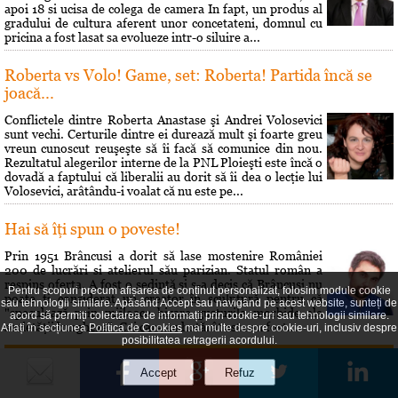
apoi 18 si ucisa de colega de camera In fapt, un produs al
gradului de cultura aferent unor concetateni, domnul cu
pricina a fost lasat sa evolueze intr-o siluire a...
Roberta vs Volo! Game, set: Roberta! Partida încă se
joacă...
Conflictele dintre Roberta Anastase şi Andrei Volosevici
sunt vechi. Certurile dintre ei durează mult şi foarte greu
vreun cunoscut reuşeşte să îi facă să comunice din nou.
Rezultatul alegerilor interne de la PNL Ploieşti este încă o
dovadă a faptului că liberalii au dorit să îi dea o lecţie lui
Volosevici, arâtându-i voalat că nu este pe...
Hai să îţi spun o poveste!
Prin 1951 Brâncusi a dorit să lase mostenire României
200 de lucrări si atelierul său parizian. Statul român a
respins oferta. A fost o sedinţă si s-a decis că Brâncusi nu
Pentru scopuri precum afișarea de conținut personalizat, folosim module cookie
poate fi considerat un creator în sculptură pentru că
sau tehnologii similare. Apăsând Accept sau navigând pe acest website, sunteți de
"speculează prin mijloace bizare gusturile morbide ale
acord să permiți colectarea de informații prin cookie-uri sau tehnologii similare.
societăţii burgheze". Cei care au hotărât asta au fost...
Aflați în secțiunea
Politica de Cookies
mai multe despre cookie-uri, inclusiv despre
posibilitatea retragerii acordului.
Maxima zilei
„Omul cel mai fericit e cel care-i face fericiţi pe cât mai mulţi