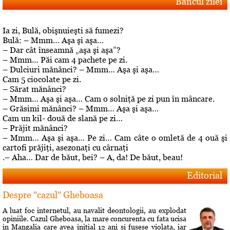
Bancul zilei
Ia zi, Bulă, obişnuieşti să fumezi?
Bulă: – Mmm… Aşa şi aşa…
– Dar cât înseamnă „aşa şi aşa”?
– Mmm… Păi cam 4 pachete pe zi.
– Dulciuri mănânci? – Mmm… Aşa şi aşa…
Cam 5 ciocolate pe zi.
– Sărat mănânci?
– Mmm… Aşa şi aşa… Cam o solniţă pe zi pun în mâncare.
– Grăsimi mănânci? – Mmm… Aşa şi aşa…
Cam un kil- două de slană pe zi…
– Prăjit mănânci?
– Mmm… Aşa şi aşa… Pe zi… Cam câte o omletă de 4 ouă şi
cartofi prăjiţi, asezonaţi cu cârnaţi
.– Aha… Dar de băut, bei? – A, da! De băut, beau!
Editorial
Despre "cazul" Gheboasa
A luat foc internetul, au navalit deontologii, au explodat
opiniile. Cazul Gheboasa, la mare concurenta cu fata ucisa
in Mangalia care avea initial 12 ani si fusese violata, iar