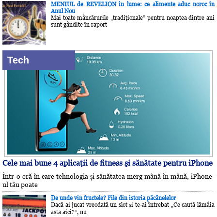
MENIUL de REVELION în lume: ce alimente aduc noroc în
Anul Nou
Mai toate mâncărurile „tradiţionale” pentru noaptea dintre ani
sunt gândite în raport
Tech
Cele mai bune 4 aplicaţii de fitness şi sănătate pentru iPhone
Într-o eră în care tehnologia și sănătatea merg mână în mână, iPhone-
ul tău poate
De unde vin fructele? File din istoria păcănelelor
Dacă ai jucat vreodată un slot și te-ai întrebat „Ce caută lămâia
asta aici?”, nu