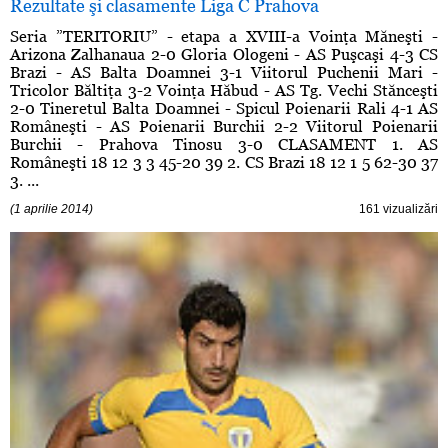
Rezultate şi clasamente Liga C Prahova
Seria ”TERITORIU” - etapa a XVIII-a Voinţa Măneşti -
Arizona Zalhanaua 2-0 Gloria Ologeni - AS Puşcaşi 4-3 CS
Brazi - AS Balta Doamnei 3-1 Viitorul Puchenii Mari -
Tricolor Băltiţa 3-2 Voinţa Hăbud - AS Tg. Vechi Stănceşti
2-0 Tineretul Balta Doamnei - Spicul Poienarii Rali 4-1 AS
Româneşti - AS Poienarii Burchii 2-2 Viitorul Poienarii
Burchii - Prahova Tinosu 3-0 CLASAMENT 1. AS
Româneşti 18 12 3 3 45-20 39 2. CS Brazi 18 12 1 5 62-30 37
3. ...
(1 aprilie 2014)
161 vizualizări