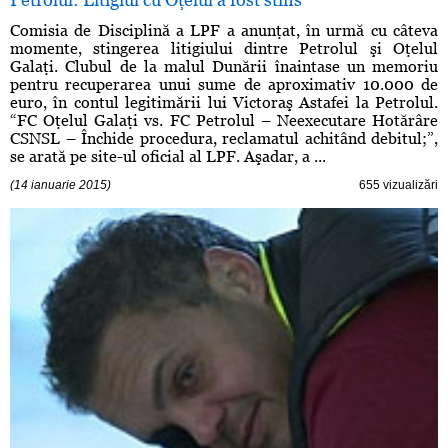
Comisia de Disciplină a LPF a anunţat, în urmă cu câteva
momente, stingerea litigiului dintre Petrolul şi Oţelul
Galaţi. Clubul de la malul Dunării înaintase un memoriu
pentru recuperarea unui sume de aproximativ 10.000 de
euro, în contul legitimării lui Victoraş Astafei la Petrolul.
“FC Oţelul Galaţi vs. FC Petrolul – Neexecutare Hotărâre
CSNSL – Închide procedura, reclamatul achitând debitul;”,
se arată pe site-ul oficial al LPF. Aşadar, a ...
(14 ianuarie 2015)
655 vizualizări