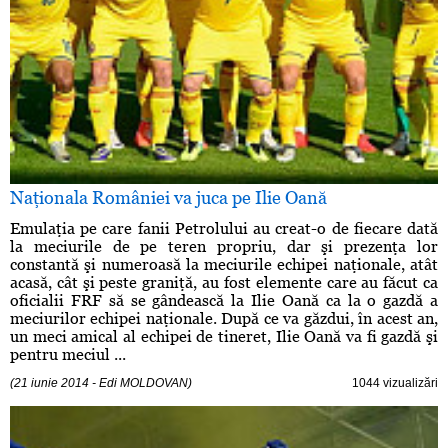
Naţionala României va juca pe Ilie Oană
Emulaţia pe care fanii Petrolului au creat-o de fiecare dată
la meciurile de pe teren propriu, dar şi prezenţa lor
constantă şi numeroasă la meciurile echipei naţionale, atât
acasă, cât şi peste graniţă, au fost elemente care au făcut ca
oficialii FRF să se gândească la Ilie Oană ca la o gazdă a
meciurilor echipei naţionale. După ce va găzdui, în acest an,
un meci amical al echipei de tineret, Ilie Oană va fi gazdă şi
pentru meciul ...
(21 iunie 2014 - Edi MOLDOVAN)
1044 vizualizări