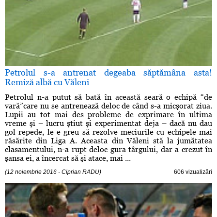
Petrolul s-a antrenat degeaba săptămâna asta!
Remiză albă cu Văleni
Petrolul n-a putut să bată în această seară o echipă “de
vară”care nu se antrenează deloc de când s-a micşorat ziua.
Lupii au tot mai des probleme de exprimare în ultima
vreme şi – lucru ştiut şi experimentat deja – dacă nu dau
gol repede, le e greu să rezolve meciurile cu echipele mai
răsărite din Liga A. Aceasta din Văleni stă la jumătatea
clasamentului, n-a rupt deloc gura târgului, dar a crezut în
şansa ei, a încercat să şi atace, mai ...
(12 noiembrie 2016 - Ciprian RADU)
606 vizualizări