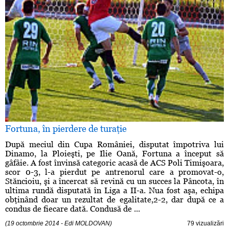
Fortuna, în pierdere de turaţie
După meciul din Cupa României, disputat împotriva lui
Dinamo, la Ploieşti, pe Ilie Oană, Fortuna a început să
gâfâie. A fost învinsă categoric acasă de ACS Poli Timişoara,
scor 0-3, l-a pierdut pe antrenorul care a promovat-o,
Stăncioiu, şi a încercat să revină cu un succes la Pâncota, în
ultima rundă disputată în Liga a II-a. Nua fost aşa, echipa
obţinând doar un rezultat de egalitate,2-2, dar după ce a
condus de fiecare dată. Condusă de ...
(19 octombrie 2014 - Edi MOLDOVAN)
79 vizualizări