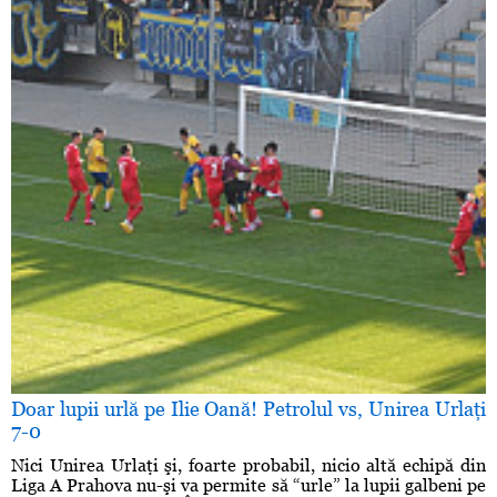
Doar lupii urlă pe Ilie Oană! Petrolul vs, Unirea Urlaţi
7-0
Nici Unirea Urlaţi şi, foarte probabil, nicio altă echipă din
Liga A Prahova nu-şi va permite să “urle” la lupii galbeni pe