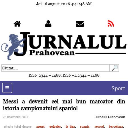
Joi - 6 august 2026
4:44:51 AM
ISSN 2344 – 1488; ISSN–L 2344 – 1488
Sport
Messi a devenit cel mai bun marcator din
istoria campionatului spaniol
23 noiembrie 2014
Jurnalul Prahovean
,
,
,
,
,
,
citeşte totul despre:
messi
golgeter
la liga
spania
record
barcelona