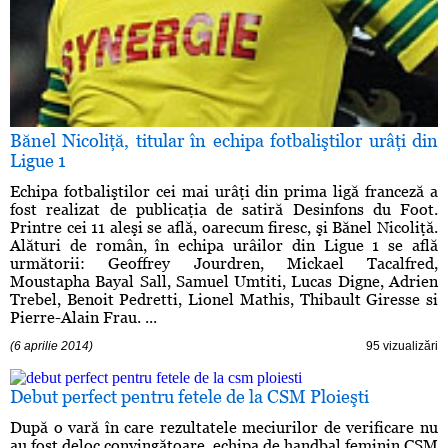
Bănel Nicoliţă, titular în echipa fotbaliştilor urâţi din
Ligue 1
Echipa fotbaliştilor cei mai urâţi din prima ligă franceză a
fost realizat de publicaţia de satiră Desinfons du Foot.
Printre cei 11 aleşi se află, oarecum firesc, şi Bănel Nicoliţă.
Alături de român, în echipa urâilor din Ligue 1 se află
următorii: Geoffrey Jourdren, Mickael Tacalfred,
Moustapha Bayal Sall, Samuel Umtiti, Lucas Digne, Adrien
Trebel, Benoit Pedretti, Lionel Mathis, Thibault Giresse si
Pierre-Alain Frau. ...
(6 aprilie 2014)
95 vizualizări
Debut perfect pentru fetele de la CSM Ploieşti
După o vară în care rezultatele meciurilor de verificare nu
au fost deloc convingătoare, echipa de handbal feminin CSM