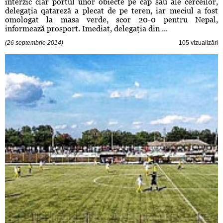
interzic clar portul unor obiecte pe cap sau ale cerceilor,
delegaţia qatareză a plecat de pe teren, iar meciul a fost
omologat la masa verde, scor 20-0 pentru Nepal,
informează prosport. Imediat, delegaţia din ...
(26 septembrie 2014)
105 vizualizări