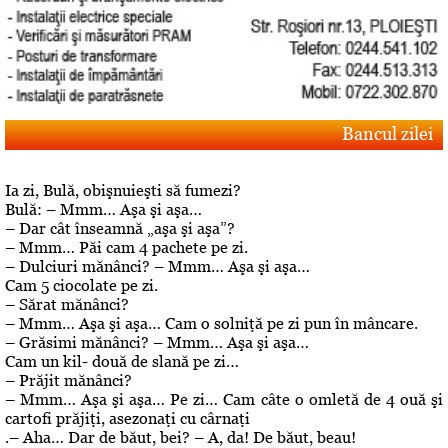
Bancul zilei
Ia zi, Bulă, obişnuieşti să fumezi?
Bulă: – Mmm… Aşa şi aşa…
– Dar cât înseamnă „aşa şi aşa”?
– Mmm… Păi cam 4 pachete pe zi.
– Dulciuri mănânci? – Mmm… Aşa şi aşa…
Cam 5 ciocolate pe zi.
– Sărat mănânci?
– Mmm… Aşa şi aşa… Cam o solniţă pe zi pun în mâncare.
– Grăsimi mănânci? – Mmm… Aşa şi aşa…
Cam un kil- două de slană pe zi…
– Prăjit mănânci?
– Mmm… Aşa şi aşa… Pe zi… Cam câte o omletă de 4 ouă şi
cartofi prăjiţi, asezonaţi cu cârnaţi
.– Aha… Dar de băut, bei? – A, da! De băut, beau!