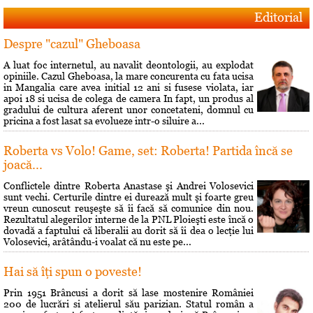
Editorial
Despre "cazul" Gheboasa
A luat foc internetul, au navalit deontologii, au explodat
opiniile. Cazul Gheboasa, la mare concurenta cu fata ucisa
in Mangalia care avea initial 12 ani si fusese violata, iar
apoi 18 si ucisa de colega de camera In fapt, un produs al
gradului de cultura aferent unor concetateni, domnul cu
pricina a fost lasat sa evolueze intr-o siluire a...
Roberta vs Volo! Game, set: Roberta! Partida încă se
joacă...
Conflictele dintre Roberta Anastase şi Andrei Volosevici
sunt vechi. Certurile dintre ei durează mult şi foarte greu
vreun cunoscut reuşeşte să îi facă să comunice din nou.
Rezultatul alegerilor interne de la PNL Ploieşti este încă o
dovadă a faptului că liberalii au dorit să îi dea o lecţie lui
Volosevici, arâtându-i voalat că nu este pe...
Hai să îţi spun o poveste!
Prin 1951 Brâncusi a dorit să lase mostenire României
200 de lucrări si atelierul său parizian. Statul român a