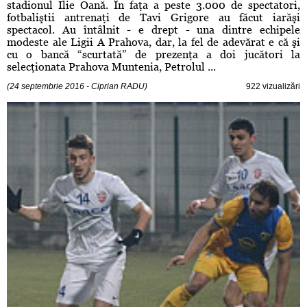
stadionul Ilie Oană. În faţa a peste 3.000 de spectatori,
fotbaliştii antrenaţi de Tavi Grigore au făcut iarăşi
spectacol. Au întâlnit - e drept - una dintre echipele
modeste ale Ligii A Prahova, dar, la fel de adevărat e că şi
cu o bancă “scurtată” de prezenţa a doi jucători la
selecţionata Prahova Muntenia, Petrolul ...
(24 septembrie 2016 - Ciprian RADU)
922 vizualizări