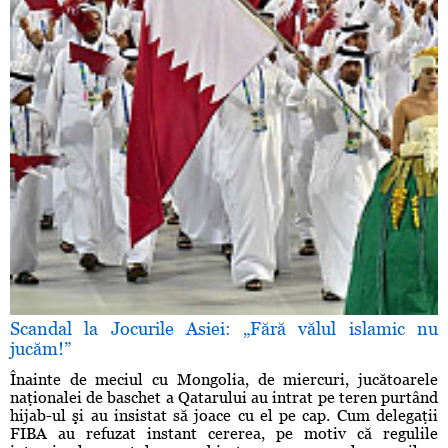
Scandal la Jocurile Asiei: „Fără vălul islamic nu
jucăm!”
Înainte de meciul cu Mongolia, de miercuri, jucătoarele
naţionalei de baschet a Qatarului au intrat pe teren purtând
hijab-ul şi au insistat să joace cu el pe cap. Cum delegaţii
FIBA au refuzat instant cererea, pe motiv că regulile