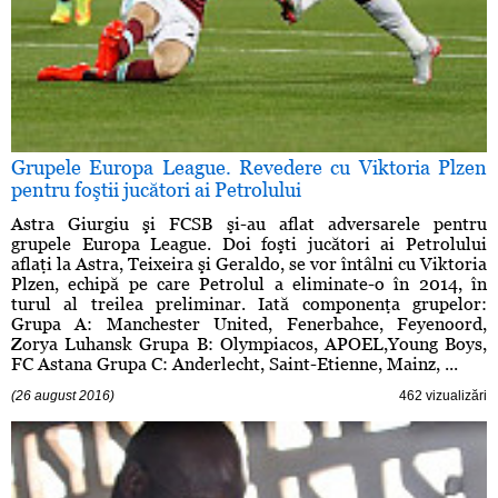
Grupele Europa League. Revedere cu Viktoria Plzen
pentru foştii jucători ai Petrolului
Astra Giurgiu şi FCSB şi-au aflat adversarele pentru
grupele Europa League. Doi foşti jucători ai Petrolului
aflaţi la Astra, Teixeira şi Geraldo, se vor întâlni cu Viktoria
Plzen, echipă pe care Petrolul a eliminate-o în 2014, în
turul al treilea preliminar. Iată componenţa grupelor:
Grupa A: Manchester United, Fenerbahce, Feyenoord,
Zorya Luhansk Grupa B: Olympiacos, APOEL,Young Boys,
FC Astana Grupa C: Anderlecht, Saint-Etienne, Mainz, ...
(26 august 2016)
462 vizualizări