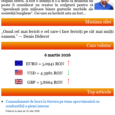
respins oferta. A fost o sedinţă si s-a decis că Brâncusi nu
poate fi considerat un creator în sculptură pentru că
"speculează prin mijloace bizare gusturile morbide ale
societăţii burgheze". Cei care au hotărât asta au fost...
Maxima zilei
„Omul cel mai fericit e cel care-i face fericiţi pe cât mai mulţi
oameni.” — Denis Diderot
Curs valutar
6 martie 2026
EURO = 5.0941 RON
USD = 4.3981 RON
GBP = 5.8664 RON
Top articole
Comandament de lucru la Guvern pe tema aprovizionării cu
combustibil a pieţei interne
Publicat la data de 31 iulie 2026