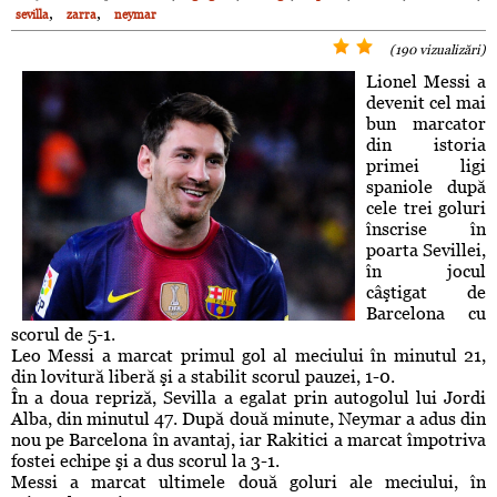
,
,
sevilla
zarra
neymar
(190 vizualizări)
Lionel Messi a
devenit cel mai
bun marcator
din istoria
primei ligi
spaniole după
cele trei goluri
înscrise în
poarta Sevillei,
în jocul
câştigat de
Barcelona cu
scorul de 5-1.
Leo Messi a marcat primul gol al meciului în minutul 21,
din lovitură liberă şi a stabilit scorul pauzei, 1-0.
În a doua repriză, Sevilla a egalat prin autogolul lui Jordi
Alba, din minutul 47. După două minute, Neymar a adus din
nou pe Barcelona în avantaj, iar Rakitici a marcat împotriva
fostei echipe şi a dus scorul la 3-1.
Messi a marcat ultimele două goluri ale meciului, în