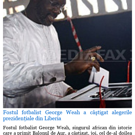
Fostul fotbalist George Weah a câştigat alegerile
prezidenţiale din Liberia
Fostul fotbalist George Weah, singurul african din istorie
care a primit Balonul de Aur, a câştigat, joi, cel de-al doilea