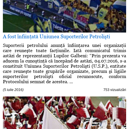
A fost înfiinţată Uniunea Suporterilor Petrolişti
Suporterii petrolului anunţă înfiinţarea unei organizaţii
care reuneşte toate facţiunile. Iată comunicatul trimis
astăzi de reprezentanţii Lupilor Galbeni: “Prin prezenta va
aducem la cunoştinţă că începând de astăzi, 04.07.2016, s-a
constituit Uniunea Suporterilor Petrolişti (U.S.P.), entitate
care reuneşte toate grupările organizate, precum şi ligiile
suporterilor petrolişti oficial recunoscute, conform
Protocolului semnat de acestea. ...
(5 iulie 2016)
753 vizualizări