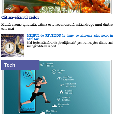
Cătina-elixirul zeilor
Multă vreme ignorată, cătina este recunoscută astăzi drept unul dintre
cele mai
MENIUL de REVELION în lume: ce alimente aduc noroc în
Anul Nou
Mai toate mâncărurile „tradiţionale” pentru noaptea dintre ani
sunt gândite în raport
Tech