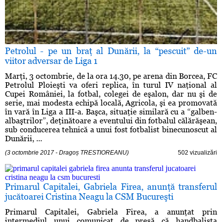
Petrolul - pe un braţ al Dunării, la “pescuit” de-un
viitor adversar de Liga 1
Marţi, 3 octombrie, de la ora 14.30, pe arena din Borcea, FC
Petrolul Ploieşti va oferi replica, în turul IV naţional al
Cupei României, la fotbal, colegei de eşalon, dar nu şi de
serie, mai modesta echipă locală, Agricola, şi ea promovată
în vară în Liga a III-a. Başca, situaţie similară cu a “galben-
albaştrilor”, deţinătoare a eventului din fotbalul călărăşean,
sub conducerea tehnică a unui fost fotbalist binecunoscut al
Dunării, ...
(3 octombrie 2017 - Dragoș TRESTIOREANU)
502 vizualizări
Primarul Capitalei, Gabriela Firea, anunţă transferul
jucătoarei Cristina Neagu la CSM Bucureşti
Primarul Capitalei, Gabriela Firea, a anunţat prin
intermediul unui comunicat de presă că handbalista