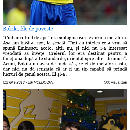
Bokila, file de poveste
“Cuibar rotind de ape” era sintagma care exprima metafora.
Aşa am învăţat noi, la şcoală. Unii au înţeles ce a vrut să
spună Eminescu acolo, alţii nu, şi nici nu i-a interesat
vreodată să înveţe. Creierul lor era destinat pentru a
funcţiona după alte standarde, orientat spre alte „drumuri”.
Acum, Bokila nu avea de unde să ştie el de metafora asta,
dar nici nu dă senzaţia că ar fi un tip capabil să prindă
lucruri de genul acesta. El şi-a ...
(12 iulie 2013 - Edi MOLDOVAN)
500 vizualizări