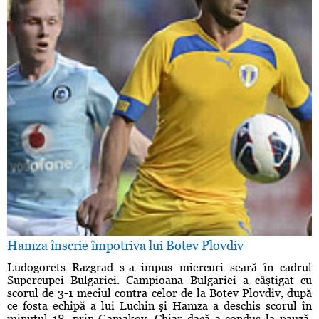
Hamza înscrie împotriva lui Botev Plovdiv
Ludogorets Razgrad s-a impus miercuri seară în cadrul
Supercupei Bulgariei. Campioana Bulgariei a câştigat cu
scorul de 3-1 meciul contra celor de la Botev Plovdiv, după
ce fosta echipă a lui Luchin şi Hamza a deschis scorul în
minutul 18, prin Gamakov. Chiar dacă a condus la pauză,