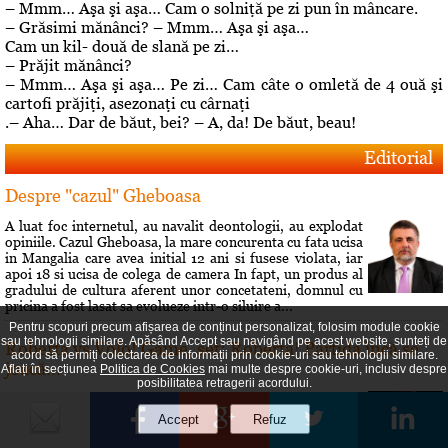
– Mmm… Aşa şi aşa… Cam o solniţă pe zi pun în mâncare.
– Grăsimi mănânci? – Mmm… Aşa şi aşa…
Cam un kil- două de slană pe zi…
– Prăjit mănânci?
– Mmm… Aşa şi aşa… Pe zi… Cam câte o omletă de 4 ouă şi
cartofi prăjiţi, asezonaţi cu cârnaţi
.– Aha… Dar de băut, bei? – A, da! De băut, beau!
Editorial
Despre "cazul" Gheboasa
A luat foc internetul, au navalit deontologii, au explodat
opiniile. Cazul Gheboasa, la mare concurenta cu fata ucisa
in Mangalia care avea initial 12 ani si fusese violata, iar
apoi 18 si ucisa de colega de camera In fapt, un produs al
gradului de cultura aferent unor concetateni, domnul cu
pricina a fost lasat sa evolueze intr-o siluire a...
Pentru scopuri precum afișarea de conținut personalizat, folosim module cookie
sau tehnologii similare. Apăsând Accept sau navigând pe acest website, sunteți de
Roberta vs Volo! Game, set: Roberta! Partida încă se
acord să permiți colectarea de informații prin cookie-uri sau tehnologii similare.
joacă...
Aflați în secțiunea
Politica de Cookies
mai multe despre cookie-uri, inclusiv despre
posibilitatea retragerii acordului.
Conflictele dintre Roberta Anastase şi Andrei Volosevici
sunt vechi. Certurile dintre ei durează mult şi foarte greu
vreun cunoscut reuşeşte să îi facă să comunice din nou.
Rezultatul alegerilor interne de la PNL Ploieşti este încă o