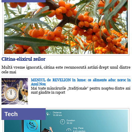
Cătina-elixirul zeilor
Multă vreme ignorată, cătina este recunoscută astăzi drept unul dintre
cele mai
MENIUL de REVELION în lume: ce alimente aduc noroc în
Anul Nou
Mai toate mâncărurile „tradiţionale” pentru noaptea dintre ani
sunt gândite în raport
Tech