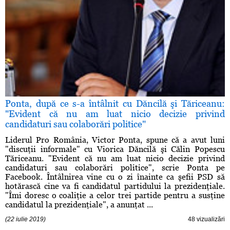
Ponta, după ce s-a întâlnit cu Dăncilă şi Tăriceanu:
"Evident că nu am luat nicio decizie privind
candidaturi sau colaborări politice"
Liderul Pro România, Victor Ponta, spune că a avut luni
"discuţii informale" cu Viorica Dăncilă şi Călin Popescu
Tăriceanu. "Evident că nu am luat nicio decizie privind
candidaturi sau colaborări politice", scrie Ponta pe
Facebook. Întâlnirea vine cu o zi înainte ca şefii PSD să
hotărască cine va fi candidatul partidului la prezidenţiale.
"Îmi doresc o coaliţie a celor trei partide pentru a susţine
candidatul la prezidenţiale", a anunţat ...
(22 iulie 2019)
48 vizualizări