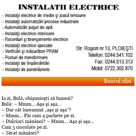
Bancul zilei
Ia zi, Bulă, obişnuieşti să fumezi?
Bulă: – Mmm… Aşa şi aşa…
– Dar cât înseamnă „aşa şi aşa”?
– Mmm… Păi cam 4 pachete pe zi.
– Dulciuri mănânci? – Mmm… Aşa şi aşa…
Cam 5 ciocolate pe zi.
– Sărat mănânci?