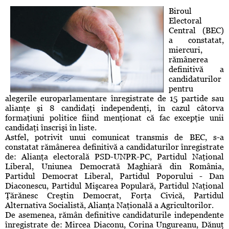
Biroul
Electoral
Central (BEC)
a constatat,
miercuri,
rămânerea
definitivă a
candidaturilor
pentru
alegerile europarlamentare înregistrate de 15 partide sau
alianţe şi 8 candidaţi independenţi, în cazul câtorva
formaţiuni politice fiind menţionat că fac excepţie unii
candidaţi înscrişi în liste.
Astfel, potrivit unui comunicat transmis de BEC, s-a
constatat rămânerea definitivă a candidaturilor înregistrate
de: Alianţa electorală PSD-UNPR-PC, Partidul Naţional
Liberal, Uniunea Democrată Maghiară din România,
Partidul Democrat Liberal, Partidul Poporului - Dan
Diaconescu, Partidul Mişcarea Populară, Partidul Naţional
Ţărănesc Creştin Democrat, Forţa Civică, Partidul
Alternativa Socialistă, Alianţa Naţională a Agricultorilor.
De asemenea, rămân definitive candidaturile independente
înregistrate de:
Mircea Diaconu
, Corina Ungureanu,
Dănuţ