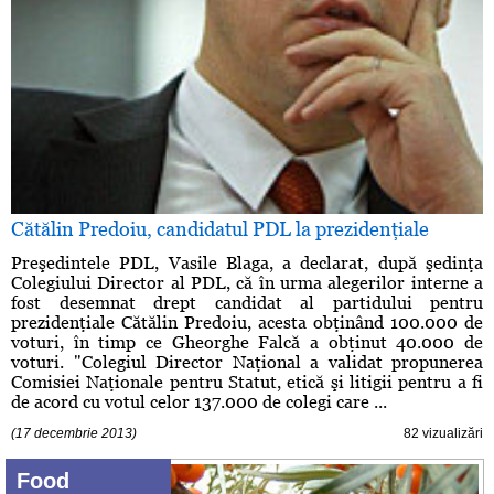
Cătălin Predoiu, candidatul PDL la prezidenţiale
Preşedintele PDL, Vasile Blaga, a declarat, după şedinţa
Colegiului Director al PDL, că în urma alegerilor interne a
fost desemnat drept candidat al partidului pentru
prezidenţiale Cătălin Predoiu, acesta obţinând 100.000 de
voturi, în timp ce Gheorghe Falcă a obţinut 40.000 de
voturi. "Colegiul Director Naţional a validat propunerea
Comisiei Naţionale pentru Statut, etică şi litigii pentru a fi
de acord cu votul celor 137.000 de colegi care ...
(17 decembrie 2013)
82 vizualizări
Food