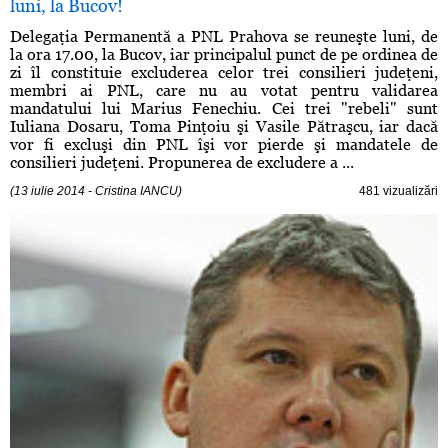
luni, la Bucov!
Delegaţia Permanentă a PNL Prahova se reuneşte luni, de
la ora 17.00, la Bucov, iar principalul punct de pe ordinea de
zi îl constituie excluderea celor trei consilieri judeţeni,
membri ai PNL, care nu au votat pentru validarea
mandatului lui Marius Fenechiu. Cei trei "rebeli" sunt
Iuliana Dosaru, Toma Pinţoiu şi Vasile Pătraşcu, iar dacă
vor fi excluşi din PNL îşi vor pierde şi mandatele de
consilieri judeţeni. Propunerea de excludere a ...
(13 iulie 2014 - Cristina IANCU)
481 vizualizări