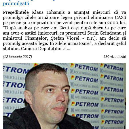
promulgată
Preşedintele Klaus Iohannis a anunţat miercuri că va
promulga zilele următoare legea privind eliminarea CASS
pe pensii şi a impozitului pe venit pentru cele sub 2000 lei.
”După analiza pe care am făcut-o şi după discuţia pe care
am avut-o astăzi (miercuri, cu premierul Sorin Grindeanu şi
ministrul Finanţelor, Ştefan Viorel - n.r.), am decis să
promulg această lege. În zilele următoare”, a declarat şeful
statului. Camera Deputaţilor a ...
(12 ianuarie 2017)
480 vizualizări