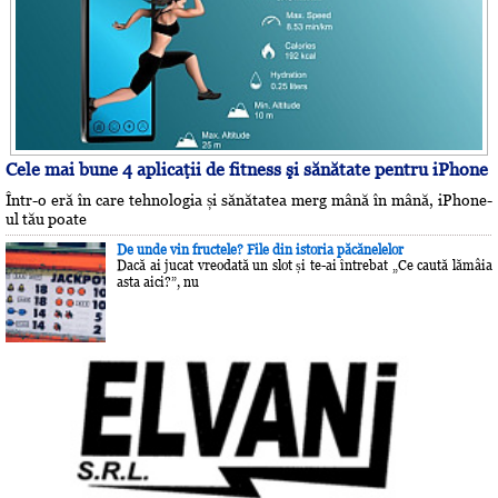
Cele mai bune 4 aplicaţii de fitness şi sănătate pentru iPhone
Într-o eră în care tehnologia și sănătatea merg mână în mână, iPhone-
ul tău poate
De unde vin fructele? File din istoria păcănelelor
Dacă ai jucat vreodată un slot și te-ai întrebat „Ce caută lămâia
asta aici?”, nu