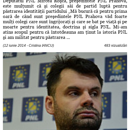
Deputatul PNL Mircea Roşca, preşedintele PNL Prahova,
este mulţumit că şi colegii săi de partid luptă pentru
păstrarea identităţii partidului „Mă bucură că pentru prima
oară de când sunt preşedintele PNL Prahova văd foarte
mulţi colegi care sunt îngrijoraţi şi care se bat pe viaţă şi pe
moarte pentru identitatea, doctrina şi sigla PNL. Mi-am
atins scopul pentru că întotdeauna am ţinut la istoria PNL
şi am militat pentru păstrarea ...
(12 iunie 2014 - Cristina IANCU)
483 vizualizări