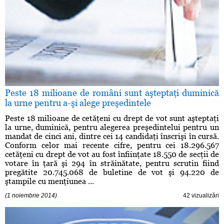
Peste 18 milioane de români sunt aşteptaţi duminică
la urne pentru a-şi alege preşedintele
Peste 18 milioane de cetăţeni cu drept de vot sunt aşteptaţi
la urne, duminică, pentru alegerea preşedintelui pentru un
mandat de cinci ani, dintre cei 14 candidaţi înscrişi în cursă.
Conform celor mai recente cifre, pentru cei 18.296.567
cetăţeni cu drept de vot au fost înfiinţate 18.550 de secţii de
votare în ţară şi 294 în străinătate, pentru scrutin fiind
pregătite 20.745.068 de buletine de vot şi 94.220 de
ştampile cu menţiunea ...
(1 noiembrie 2014)
42 vizualizări