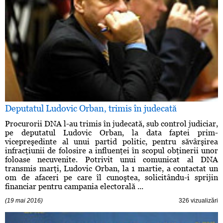
Deputatul Ludovic Orban, trimis în judecată
Procurorii DNA l-au trimis în judecată, sub control judiciar,
pe deputatul Ludovic Orban, la data faptei prim-
vicepreşedinte al unui partid politic, pentru săvârşirea
infracţiunii de folosire a influenţei în scopul obţinerii unor
foloase necuvenite. Potrivit unui comunicat al DNA
transmis marţi, Ludovic Orban, la 1 martie, a contactat un
om de afaceri pe care îl cunoştea, solicitându-i sprijin
financiar pentru campania electorală ...
(19 mai 2016)
326 vizualizări