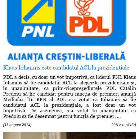
Klaus Iohannis este candidatul ACL la prezidenţiale
PDL a decis, cu doar un vot împotrivă, ca liderul PNL Klaus
Iohannis să fie candidatul ACL la alegerile prezidenţiale şi,
în unanimitate, ca prim-vicepreşedintele PDL Cătălin
Predoiu să fie candidat pentru funcţia de premier, anunţă
Mediafax "În BPN al PDL s-a votat ca Iohannis să fie
candidatul ACL la prezidenţiale, a fost doar un vot
împotrivă. De asemenea, s-a votat în unanimitate ca
Predoiu să fie desemnat pentru funcţia de premier, ...
(11 august 2014)
296 vizualizări