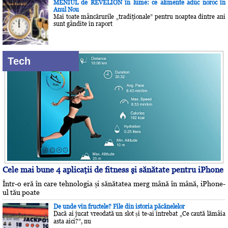
MENIUL de REVELION în lume: ce alimente aduc noroc în
Anul Nou
Mai toate mâncărurile „tradiţionale” pentru noaptea dintre ani
sunt gândite în raport
Tech
Cele mai bune 4 aplicaţii de fitness şi sănătate pentru iPhone
Într-o eră în care tehnologia și sănătatea merg mână în mână, iPhone-
ul tău poate
De unde vin fructele? File din istoria păcănelelor
Dacă ai jucat vreodată un slot și te-ai întrebat „Ce caută lămâia
asta aici?”, nu