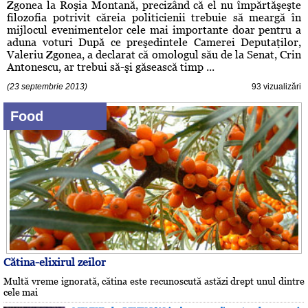
Zgonea la Roşia Montană, precizând că el nu împărtăşeşte
filozofia potrivit căreia politicienii trebuie să meargă în
mijlocul evenimentelor cele mai importante doar pentru a
aduna voturi După ce preşedintele Camerei Deputaţilor,
Valeriu Zgonea, a declarat că omologul său de la Senat, Crin
Antonescu, ar trebui să-şi găsească timp ...
(23 septembrie 2013)
93 vizualizări
Food
Cătina-elixirul zeilor
Multă vreme ignorată, cătina este recunoscută astăzi drept unul dintre
cele mai