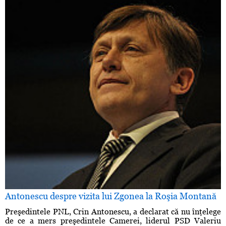
Antonescu despre vizita lui Zgonea la Roşia Montană
Preşedintele PNL, Crin Antonescu, a declarat că nu înţelege
de ce a mers preşedintele Camerei, liderul PSD Valeriu