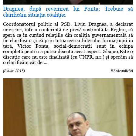
Dragnea, după revenirea lui Ponta: Trebuie să
clarificăm situaţia coaliţiei
Coordonatorul politic al PSD, Liviu Dragnea, a declarat
miercuri, într-o conferinţă de presă susţinută la Reghin, că
speră ca în curând relaţiile din coaliţia guvernamentală să
fie clarificate şi că prin întoarcerea liderului formaţiunii în
ţară, Victor Ponta, social-democraţii sunt în echipa
completă pentru a putea discuta acest aspect. &lsquo;Este o
discuţie care nu este finalizată (cu UNPR, n.r.) şi sperăm să
o clarificăm cât de ...
(8 iulie 2015)
53 vizualizări