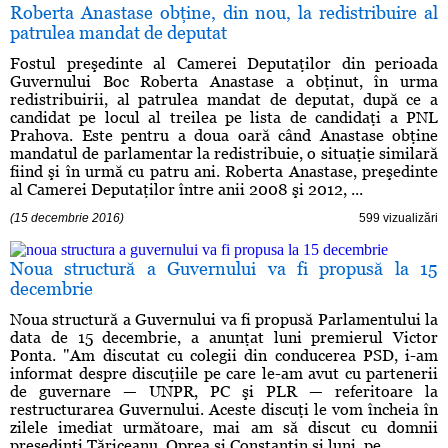
Roberta Anastase obţine, din nou, la redistribuire al
patrulea mandat de deputat
Fostul preşedinte al Camerei Deputaţilor din perioada
Guvernului Boc Roberta Anastase a obţinut, în urma
redistribuirii, al patrulea mandat de deputat, după ce a
candidat pe locul al treilea pe lista de candidaţi a PNL
Prahova. Este pentru a doua oară când Anastase obţine
mandatul de parlamentar la redistribuie, o situaţie similară
fiind şi în urmă cu patru ani. Roberta Anastase, preşedinte
al Camerei Deputaţilor între anii 2008 şi 2012, ...
(15 decembrie 2016)
599 vizualizări
Noua structură a Guvernului va fi propusă la 15
decembrie
Noua structură a Guvernului va fi propusă Parlamentului la
data de 15 decembrie, a anunţat luni premierul Victor
Ponta. "Am discutat cu colegii din conducerea PSD, i-am
informat despre discuţiile pe care le-am avut cu partenerii
de guvernare — UNPR, PC şi PLR — referitoare la
restructurarea Guvernului. Aceste discuţi le vom încheia în
zilele imediat următoare, mai am să discut cu domnii
preşedinţi Tăriceanu, Oprea şi Constantin şi luni, pe ...