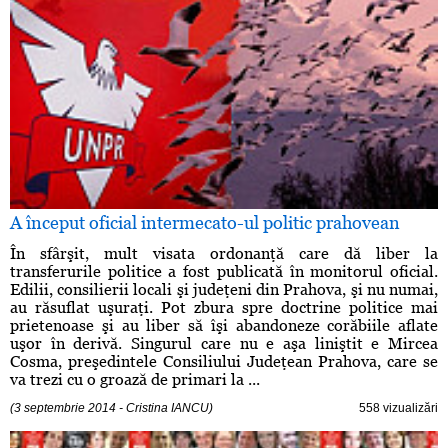
A început oficial intermecato-ul politic prahovean
În sfârşit, mult visata ordonanţă care dă liber la
transferurile politice a fost publicată în monitorul oficial.
Edilii, consilierii locali şi judeţeni din Prahova, şi nu numai,
au răsuflat uşuraţi. Pot zbura spre doctrine politice mai
prietenoase şi au liber să îşi abandoneze corăbiile aflate
uşor în derivă. Singurul care nu e aşa liniştit e Mircea
Cosma, preşedintele Consiliului Judeţean Prahova, care se
va trezi cu o groază de primari la ...
(3 septembrie 2014 - Cristina IANCU)
558 vizualizări