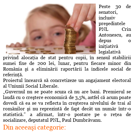
Peste 30 de
senatori,
inclusiv
preşedintele
PNL Crin
Antonescu, au
depus o
iniţiativă
legislativă
privind alocaţia de stat pentru copii, în sensul stabilirii
sumei fixe de 200 lei, lunar, pentru fiecare minor din
România şi a eliminării raportării la indicele social de
referinţă.
Proiectul încearcă să concretizeze un angajament electoral
al Uniunii Social Liberale.
„Guvernul nu se poate scuza că nu are bani. Premierul se
laudă cu o creştere economică de 3,5%, astfel că acum poate
dovedi că ea se va reflecta în creşterea nivelului de trai al
românilor şi nu reprezintă de fapt decât un număr într-o
statistică.” a afirmat, într-o postare pe o reţea de
socializare, deputatul PNL, Paul Dumbrăvanu.
Din aceeaşi categorie: