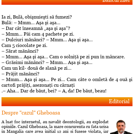
Ia zi, Bulă, obişnuieşti să fumezi?
Bulă: – Mmm… Aşa şi aşa…
– Dar cât înseamnă „aşa şi aşa”?
– Mmm… Păi cam 4 pachete pe zi.
– Dulciuri mănânci? – Mmm… Aşa şi aşa…
Cam 5 ciocolate pe zi.
– Sărat mănânci?
– Mmm… Aşa şi aşa… Cam o solniţă pe zi pun în mâncare.
– Grăsimi mănânci? – Mmm… Aşa şi aşa…
Cam un kil- două de slană pe zi…
– Prăjit mănânci?
– Mmm… Aşa şi aşa… Pe zi… Cam câte o omletă de 4 ouă şi
cartofi prăjiţi, asezonaţi cu cârnaţi
.– Aha… Dar de băut, bei? – A, da! De băut, beau!
Editorial
Despre "cazul" Gheboasa
A luat foc internetul, au navalit deontologii, au explodat
opiniile. Cazul Gheboasa, la mare concurenta cu fata ucisa
in Mangalia care avea initial 12 ani si fusese violata, iar