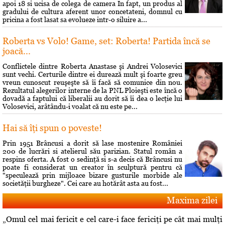
apoi 18 si ucisa de colega de camera In fapt, un produs al
gradului de cultura aferent unor concetateni, domnul cu
pricina a fost lasat sa evolueze intr-o siluire a...
Roberta vs Volo! Game, set: Roberta! Partida încă se
joacă...
Conflictele dintre Roberta Anastase şi Andrei Volosevici
sunt vechi. Certurile dintre ei durează mult şi foarte greu
vreun cunoscut reuşeşte să îi facă să comunice din nou.
Rezultatul alegerilor interne de la PNL Ploieşti este încă o
dovadă a faptului că liberalii au dorit să îi dea o lecţie lui
Volosevici, arâtându-i voalat că nu este pe...
Hai să îţi spun o poveste!
Prin 1951 Brâncusi a dorit să lase mostenire României
200 de lucrări si atelierul său parizian. Statul român a
respins oferta. A fost o sedinţă si s-a decis că Brâncusi nu
poate fi considerat un creator în sculptură pentru că
"speculează prin mijloace bizare gusturile morbide ale
societăţii burgheze". Cei care au hotărât asta au fost...
Maxima zilei
„Omul cel mai fericit e cel care-i face fericiţi pe cât mai mulţi