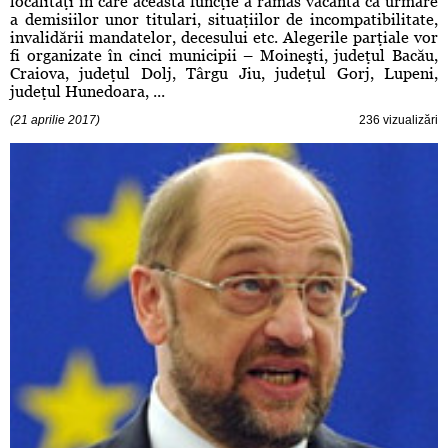
localităţi în care această funcţie a rămas vacantă ca urmare
a demisiilor unor titulari, situaţiilor de incompatibilitate,
invalidării mandatelor, decesului etc. Alegerile parţiale vor
fi organizate în cinci municipii – Moineşti, judeţul Bacău,
Craiova, judeţul Dolj, Târgu Jiu, judeţul Gorj, Lupeni,
judeţul Hunedoara, ...
(21 aprilie 2017)
236 vizualizări