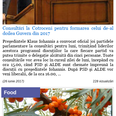
Consultări la Cotroceni pentru formarea celui de-al
doilea Guvern din 2017
Preşedintele Klaus Iohannis a convocat oficial joi partidele
parlamentare la consultări pentru luni, trimiţând liderilor
acestora programul discuţiilor la care fiecare partid va
putea trimite o delegaţie alcătuită din cinci persoane. Toate
consultările vor avea loc în cursul zilei de luni, începând cu
ora 15.00, când PSD şi ALDE sunt chemate împreună la
discuţii cu preşedintele Iohannis. După PSD şi ALDE vor
veni liberalii, de la ora 16.00, ...
(26 iunie 2017)
228 vizualizări
Food