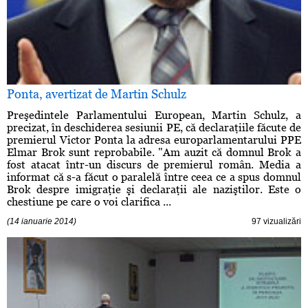
Ponta, avertizat de Martin Schulz
Preşedintele Parlamentului European, Martin Schulz, a
precizat, în deschiderea sesiunii PE, că declaraţiile făcute de
premierul Victor Ponta la adresa europarlamentarului PPE
Elmar Brok sunt reprobabile. "Am auzit că domnul Brok a
fost atacat într-un discurs de premierul român. Media a
informat că s-a făcut o paralelă între ceea ce a spus domnul
Brok despre imigraţie şi declaraţii ale naziştilor. Este o
chestiune pe care o voi clarifica ...
(14 ianuarie 2014)
97 vizualizări