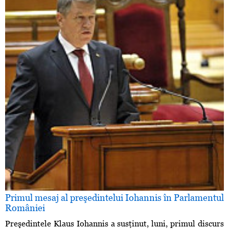
Primul mesaj al preşedintelui Iohannis în Parlamentul
României
Preşedintele Klaus Iohannis a susţinut, luni, primul discurs