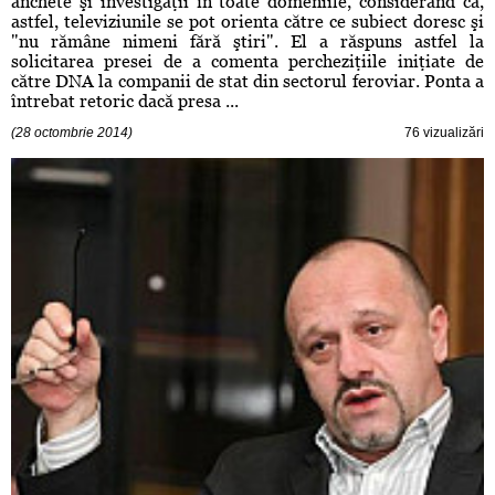
anchete şi investigaţii în toate domeniile, considerând că,
astfel, televiziunile se pot orienta către ce subiect doresc şi
"nu rămâne nimeni fără ştiri". El a răspuns astfel la
solicitarea presei de a comenta percheziţiile iniţiate de
către DNA la companii de stat din sectorul feroviar. Ponta a
întrebat retoric dacă presa ...
(28 octombrie 2014)
76 vizualizări