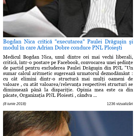
Bogdan Nica critică "executarea" Paulei Drăguşin şi
modul în care Adrian Dobre conduce PNL Ploieşti
Medicul Bogdan Nica, unul dintre cei mai vechi liberali,
critică, într-o postare pe Facebook, convocarea unei şedinţe
de partid pentru excluderea Paulei Drăguşin din PNL "Un
sumar calcul aritmetic sugerează urmatorul deznodământ :
cu cât elimini dintr-o structură mai mulţi oameni de
valoare , cu atât valoarea/relevanţa respectivei structuri se
diminuează până la dispariţie. Opinia mea este ca din
păcate, Organizaţia PNL Ploiesti , cândva ...
(8 iunie 2018)
1236 vizualizări