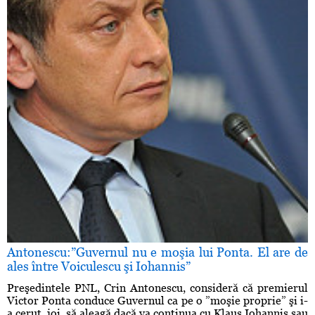
Antonescu:”Guvernul nu e moşia lui Ponta. El are de
ales între Voiculescu şi Iohannis”
Preşedintele PNL, Crin Antonescu, consideră că premierul
Victor Ponta conduce Guvernul ca pe o ”moşie proprie” şi i-
a cerut, joi, să aleagă dacă va continua cu Klaus Iohannis sau