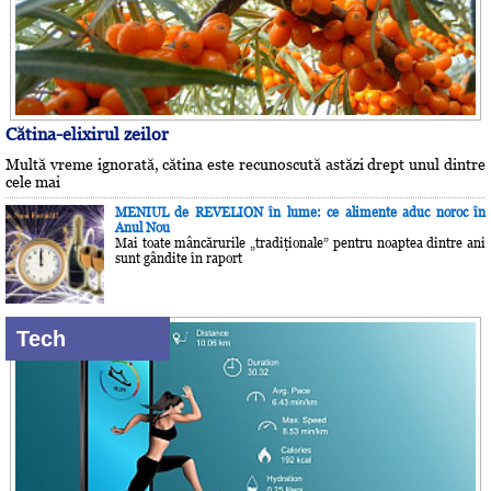
Cătina-elixirul zeilor
Multă vreme ignorată, cătina este recunoscută astăzi drept unul dintre
cele mai
MENIUL de REVELION în lume: ce alimente aduc noroc în
Anul Nou
Mai toate mâncărurile „tradiţionale” pentru noaptea dintre ani
sunt gândite în raport
Tech