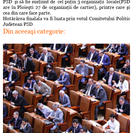
PSD şi să fie susţinut de cel puţin 3 organizaţii locale(PSD
are în Ploieşti 27 de organizaţii de cartier), printre care şi
cea din care face parte.
Hotărârea finalala va fi luata prin votul Comitetului Politic
Judetean PSD
Din aceeaşi categorie: