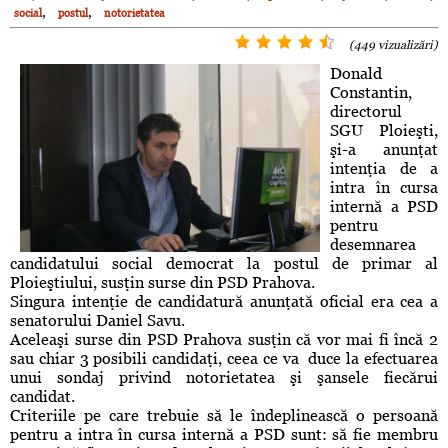
,
,
social
postul
notorietatea
(449 vizualizări)
Donald
Constantin,
directorul
SGU Ploieşti,
şi-a anunţat
intenţia de a
intra în cursa
internă a PSD
pentru
desemnarea
candidatului social democrat la postul de primar al
Ploieştiului, susţin surse din PSD Prahova.
Singura intenţie de candidatură anunţată oficial era cea a
senatorului Daniel Savu.
Aceleaşi surse din PSD Prahova susţin că vor mai fi încă 2
sau chiar 3 posibili candidaţi, ceea ce va duce la efectuarea
unui sondaj privind notorietatea şi şansele fiecărui
candidat.
Criteriile pe care trebuie să le îndeplinească o persoană
pentru a intra în cursa internă a PSD sunt: să fie membru