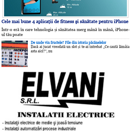
Cele mai bune 4 aplicaţii de fitness şi sănătate pentru iPhone
Într-o eră în care tehnologia și sănătatea merg mână în mână, iPhone-
ul tău poate
De unde vin fructele? File din istoria păcănelelor
Dacă ai jucat vreodată un slot și te-ai întrebat „Ce caută lămâia
asta aici?”, nu