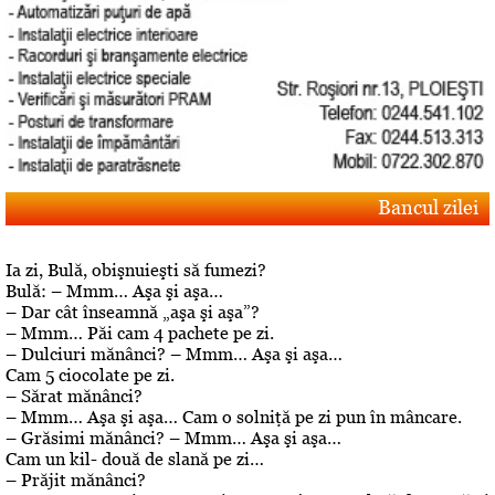
Bancul zilei
Ia zi, Bulă, obişnuieşti să fumezi?
Bulă: – Mmm… Aşa şi aşa…
– Dar cât înseamnă „aşa şi aşa”?
– Mmm… Păi cam 4 pachete pe zi.
– Dulciuri mănânci? – Mmm… Aşa şi aşa…
Cam 5 ciocolate pe zi.
– Sărat mănânci?
– Mmm… Aşa şi aşa… Cam o solniţă pe zi pun în mâncare.
– Grăsimi mănânci? – Mmm… Aşa şi aşa…
Cam un kil- două de slană pe zi…
– Prăjit mănânci?