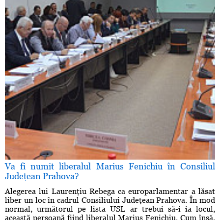
Va fi numit liberalul Marius Fenichiu în Consiliul
Judeţean Prahova?
Alegerea lui Laurenţiu Rebega ca europarlamentar a lăsat
liber un loc în cadrul Consiliului Judeţean Prahova. În mod
normal, următorul pe lista USL ar trebui să-i ia locul,
această persoană fiind liberalul Marius Fenichiu. Cum însă,