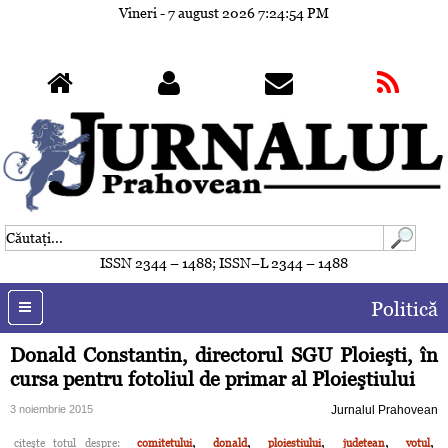
Vineri - 7 august 2026
7:24:57 PM
ISSN 2344 – 1488; ISSN–L 2344 – 1488
Politică
Donald Constantin, directorul SGU Ploieşti, în
cursa pentru fotoliul de primar al Ploieştiului
3 noiembrie 2015
Jurnalul Prahovean
,
,
,
,
,
citeşte totul despre:
comitetului
donald
ploiestiului
judetean
votul