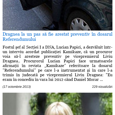
Dragnea la un pas să fie arestat preventiv în dosarul
Referendumului
Fostul şef al Secţiei I a DNA, Lucian Papici, a dezvăluit într-
un interviu acordat publicaţiei Kamikaze, că un procuror
voia să-l aresteze preventiv pe vicepremierul Liviu
Dragnea.. Procurorul Lucian Papici face urmatoarele
afirmaţii în revista „Kamikaze” referitoare la dosarul
”Referendumului” pe care l-a instrumentat şi în care l-a
trimis în judecată pe vicepremierul Liviu Dragnea: "Eu
eram în concediu în vara lui 2012 când Daniel Morar ...
(17 octombrie 2013)
229 vizualizări