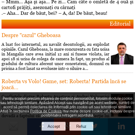
– Mmm… Aşa şi aşa… Pe zi… Cam câte o omletă de 4 ouă şi
cartofi prăjiţi, asezonaţi cu cârnaţi
.– Aha… Dar de băut, bei? – A, da! De băut, beau!
Editorial
Despre "cazul" Gheboasa
A luat foc internetul, au navalit deontologii, au explodat
opiniile. Cazul Gheboasa, la mare concurenta cu fata ucisa
in Mangalia care avea initial 12 ani si fusese violata, iar
apoi 18 si ucisa de colega de camera In fapt, un produs al
gradului de cultura aferent unor concetateni, domnul cu
pricina a fost lasat sa evolueze intr-o siluire a...
Roberta vs Volo! Game, set: Roberta! Partida încă se
joacă...
Conflictele dintre Roberta Anastase şi Andrei Volosevici
Pentru scopuri precum afișarea de conținut personalizat, folosim module cookie
sunt vechi. Certurile dintre ei durează mult şi foarte greu
sau tehnologii similare. Apăsând Accept sau navigând pe acest website, sunteți de
vreun cunoscut reuşeşte să îi facă să comunice din nou.
acord să permiți colectarea de informații prin cookie-uri sau tehnologii similare.
Rezultatul alegerilor interne de la PNL Ploieşti este încă o
Aflați în secțiunea
Politica de Cookies
mai multe despre cookie-uri, inclusiv despre
dovadă a faptului că liberalii au dorit să îi dea o lecţie lui
posibilitatea retragerii acordului.
Volosevici, arâtându-i voalat că nu este pe...
Hai să îţi spun o poveste!