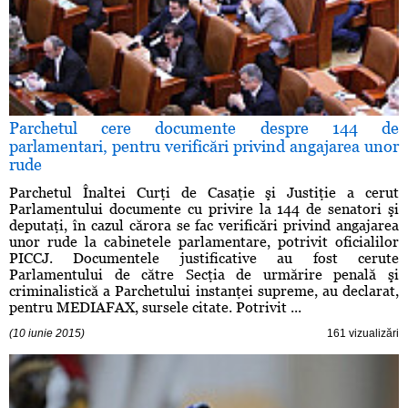
Parchetul cere documente despre 144 de
parlamentari, pentru verificări privind angajarea unor
rude
Parchetul Înaltei Curţi de Casaţie şi Justiţie a cerut
Parlamentului documente cu privire la 144 de senatori şi
deputaţi, în cazul cărora se fac verificări privind angajarea
unor rude la cabinetele parlamentare, potrivit oficialilor
PICCJ. Documentele justificative au fost cerute
Parlamentului de către Secţia de urmărire penală şi
criminalistică a Parchetului instanţei supreme, au declarat,
pentru MEDIAFAX, sursele citate. Potrivit ...
(10 iunie 2015)
161 vizualizări