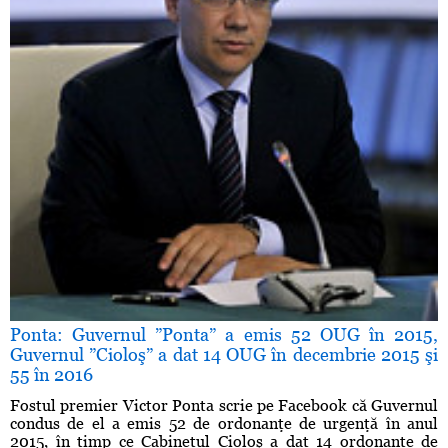
Ponta: Guvernul ”Ponta” a emis 52 OUG în 2015,
Guvernul ”Cioloş” a dat 14 OUG în decembrie 2015 şi
55 în 2016
Fostul premier Victor Ponta scrie pe Facebook că Guvernul
condus de el a emis 52 de ordonanţe de urgenţă în anul
2015, în timp ce Cabinetul Cioloş a dat 14 ordonanţe de