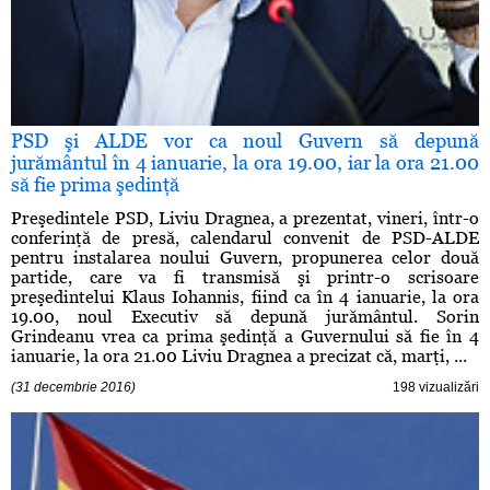
PSD şi ALDE vor ca noul Guvern să depună
jurământul în 4 ianuarie, la ora 19.00, iar la ora 21.00
să fie prima şedinţă
Preşedintele PSD, Liviu Dragnea, a prezentat, vineri, într-o
conferinţă de presă, calendarul convenit de PSD-ALDE
pentru instalarea noului Guvern, propunerea celor două
partide, care va fi transmisă şi printr-o scrisoare
preşedintelui Klaus Iohannis, fiind ca în 4 ianuarie, la ora
19.00, noul Executiv să depună jurământul. Sorin
Grindeanu vrea ca prima şedinţă a Guvernului să fie în 4
ianuarie, la ora 21.00 Liviu Dragnea a precizat că, marţi, ...
(31 decembrie 2016)
198 vizualizări