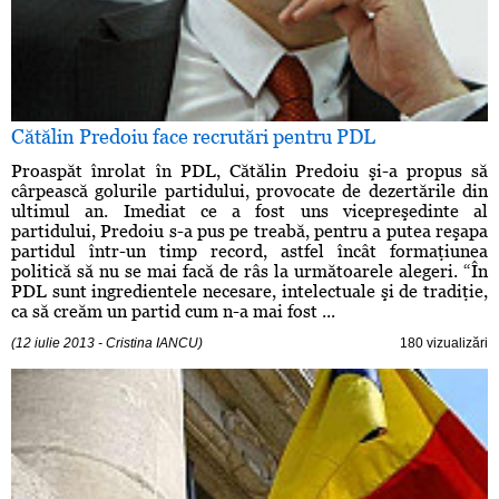
Cătălin Predoiu face recrutări pentru PDL
Proaspăt înrolat în PDL, Cătălin Predoiu şi-a propus să
cârpească golurile partidului, provocate de dezertările din
ultimul an. Imediat ce a fost uns vicepreşedinte al
partidului, Predoiu s-a pus pe treabă, pentru a putea reşapa
partidul într-un timp record, astfel încât formaţiunea
politică să nu se mai facă de râs la următoarele alegeri. “În
PDL sunt ingredientele necesare, intelectuale şi de tradiţie,
ca să creăm un partid cum n-a mai fost ...
(12 iulie 2013 - Cristina IANCU)
180 vizualizări