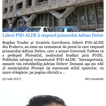
Liderii PSD-ALDE îi răspund primarului Adrian Dobre
Bogdan Toader şi Graţiela Gavrilescu, liderii PSD-ALDE
din Prahova, au emis un comunicat de presă în care răspund
primarului Adrian Dobre, care a acuzat Guvernul Tudose că
a pedepsit Ploieştiul, nealocând fonduri prin PNDL.
Publicăm integral comunicatul PSD-ALDE: "Incompetenţă,
numele tău este&hellip;Adrian Dobre! Domnul aşa-zis edil
al municipiului Ploieşti îşi exersează stilul epistolar, cu
mare stângăcie, pe pagina oficială a ...
(22 iulie 2017)
463 vizualizări