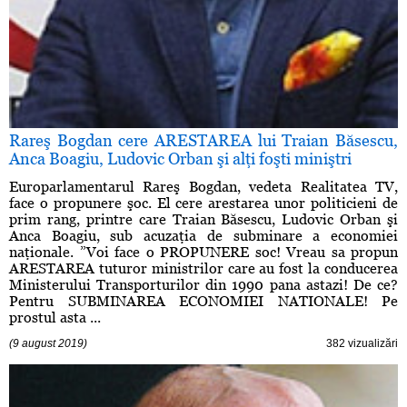
Rareş Bogdan cere ARESTAREA lui Traian Băsescu,
Anca Boagiu, Ludovic Orban şi alţi foşti miniştri
Europarlamentarul Rareş Bogdan, vedeta Realitatea TV,
face o propunere şoc. El cere arestarea unor politicieni de
prim rang, printre care Traian Băsescu, Ludovic Orban şi
Anca Boagiu, sub acuzaţia de subminare a economiei
naţionale. ”Voi face o PROPUNERE soc! Vreau sa propun
ARESTAREA tuturor ministrilor care au fost la conducerea
Ministerului Transporturilor din 1990 pana astazi! De ce?
Pentru SUBMINAREA ECONOMIEI NATIONALE! Pe
prostul asta ...
(9 august 2019)
382 vizualizări