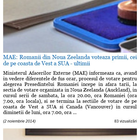
MAE: Romanii din Noua Zeelanda voteaza primii, cei
de pe coasta de Vest a SUA - ultimii
Ministerul Afacerilor Externe (MAE) informeaza ca, avand
in vedere diferentele de fus orar, procesul de votare pentru
alegerea Presedintelui Romaniei incepe in afara tarii, la
sectia de votare organizata in Noua Zeelanda (Auckland), in
cursul serii de sambata, la ora 20.00, ora Romaniei (ora
7.00, ora locala), si se termina la sectiile de votare de pe
coasta de Vest a SUA si Canada (Vancouver) in cursul
diminetii de luni, ora 7.00, ora ...
(2 noiembrie 2014)
83 vizualizări