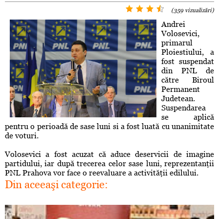
(359 vizualizări)
Andrei
Volosevici,
primarul
Ploiestiului, a
fost suspendat
din PNL de
către Biroul
Permanent
Judetean.
Suspendarea
se aplică
pentru o perioadă de sase luni si a fost luată cu unanimitate
de voturi.
Volosevici a fost acuzat că aduce deservicii de imagine
partidului, iar după trecerea celor sase luni, reprezentanţii
PNL Prahova vor face o reevaluare a activităţii edilului.
Din aceeaşi categorie: