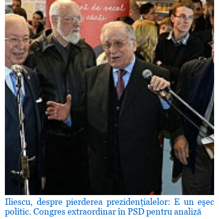
Iliescu, despre pierderea prezidenţialelor: E un eşec
politic. Congres extraordinar în PSD pentru analiză