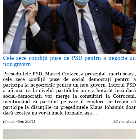
Cele zece condiţii puse de PSD pentru a negocia un
nou guvern
Preşedintele PSD, Marcel Ciolacu, a prezentat, marţi seara,
cele zece condiţii puse de social democraţi pentru a
participa la negocierile pentru un nou guvern. Liderul PSD
a afirmat că la nivelul partidului nu s-a hotărât încă dacă
social-democraţii vor merge la consultări la Cotroceni,
menţionând că partidul pe care îl conduce ar trebui să
participe la discuţiile cu preşedintele Klaus Iohannis doar
dacă acestea nu vor fi unele formale, aşa ...
(6 octombrie 2021)
32 vizualizări