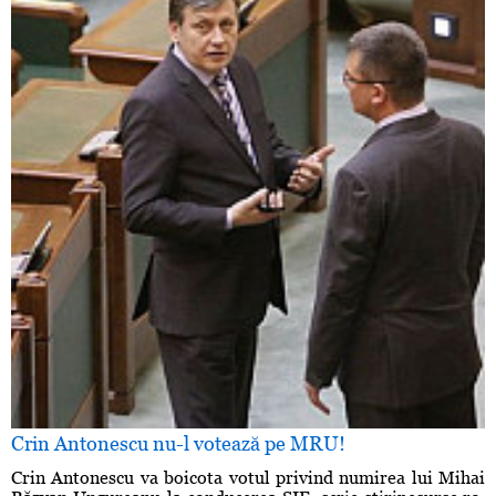
Crin Antonescu nu-l votează pe MRU!
Crin Antonescu va boicota votul privind numirea lui Mihai