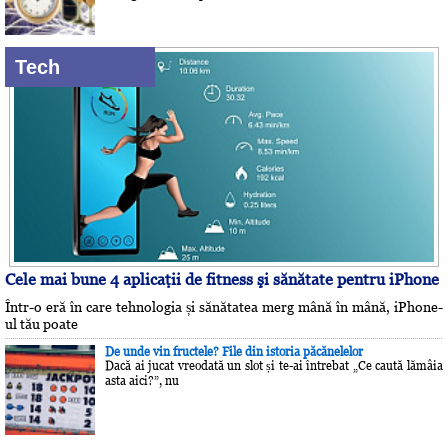
Tech
Cele mai bune 4 aplicaţii de fitness şi sănătate pentru iPhone
Într-o eră în care tehnologia și sănătatea merg mână în mână, iPhone-
ul tău poate
De unde vin fructele? File din istoria păcănelelor
Dacă ai jucat vreodată un slot și te-ai întrebat „Ce caută lămâia
asta aici?”, nu