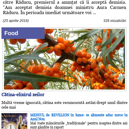
către Răducu, premierul a anunţat că îi acceptă demisia.
“Am acceptat demisia doamnei ministru Aura Carmen
Răducu. În perioada imediat următoare voi ...
(25 aprilie 2016)
328 vizualizări
Food
Cătina-elixirul zeilor
Multă vreme ignorată, cătina este recunoscută astăzi drept unul dintre
cele mai
MENIUL de REVELION în lume: ce alimente aduc noroc în
Anul Nou
Mai toate mâncărurile „tradiţionale” pentru noaptea dintre ani
sunt gândite în raport