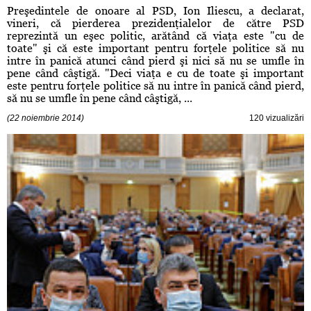
Preşedintele de onoare al PSD, Ion Iliescu, a declarat,
vineri, că pierderea prezidenţialelor de către PSD
reprezintă un eşec politic, arătând că viaţa este "cu de
toate" şi că este important pentru forţele politice să nu
intre în panică atunci când pierd şi nici să nu se umfle în
pene când câştigă. "Deci viaţa e cu de toate şi important
este pentru forţele politice să nu intre în panică când pierd,
să nu se umfle în pene când câştigă, ...
(22 noiembrie 2014)
120 vizualizări