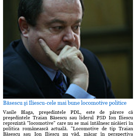
Băsescu şi Iliescu-cele mai bune locomotive politice
Vasile Blaga, preşedintele PDL, este de părere că
preşedintele Traian Băsescu sau liderul PSD Ion Iliescu
reprezintă "locomotive" care nu se mai întâlnesc nicăieri în
politica românească actuală. "Locomotive de tip Traian
Băsescu sau Ion Iliescu nu văd, măcar în perspectiva