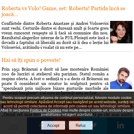
Roberta vs Volo! Game, set: Roberta! Partida încă se
joacă...
Conflictele dintre Roberta Anastase şi Andrei Volosevici
sunt vechi. Certurile dintre ei durează mult şi foarte greu
vreun cunoscut reuşeşte să îi facă să comunice din nou.
Rezultatul alegerilor interne de la PNL Ploieşti este încă o
dovadă a faptului că liberalii au dorit să îi dea o lecţie lui
Volosevici, arâtându-i voalat că nu este pe...
Hai să îţi spun o poveste!
Prin 1951 Brâncusi a dorit să lase mostenire României
200 de lucrări si atelierul său parizian. Statul român a
respins oferta. A fost o sedinţă si s-a decis că Brâncusi nu
poate fi considerat un creator în sculptură pentru că
"speculează prin mijloace bizare gusturile morbide ale
societăţii burgheze". Cei care au hotărât asta au fost...
Pentru scopuri precum afișarea de conținut personalizat, folosim module cookie
Maxima zilei
sau tehnologii similare. Apăsând Accept sau navigând pe acest website, sunteți de
acord să permiți colectarea de informații prin cookie-uri sau tehnologii similare.
Aflați în secțiunea
Politica de Cookies
mai multe despre cookie-uri, inclusiv despre
„Omul cel mai fericit e cel care-i face fericiţi pe cât mai mulţi
posibilitatea retragerii acordului.
oameni.” — Denis Diderot
Curs valutar