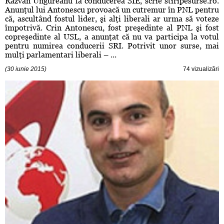
Răzvan Ungureanu la conducerea SIE, scrie stiripesurse.ro.
Anunţul lui Antonescu provoacă un cutremur în PNL pentru
că, ascultând fostul lider, şi alţi liberali ar urma să voteze
împotrivă. Crin Antonescu, fost preşedinte al PNL şi fost
copreşedinte al USL, a anunţat că nu va participa la votul
pentru numirea conducerii SRI. Potrivit unor surse, mai
mulţi parlamentari liberali – ...
(30 iunie 2015)
74 vizualizări