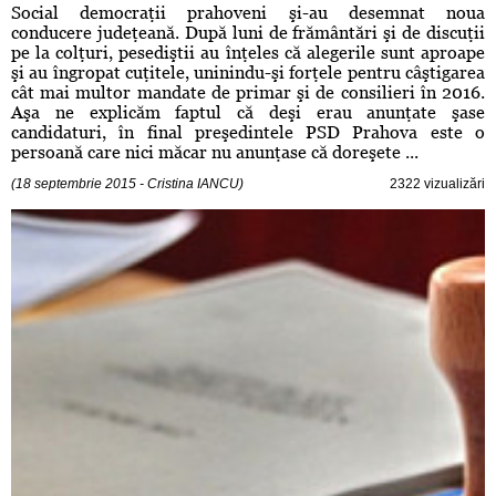
Social democraţii prahoveni şi-au desemnat noua
conducere judeţeană. După luni de frământări şi de discuţii
pe la colţuri, pesediştii au înţeles că alegerile sunt aproape
şi au îngropat cuţitele, uninindu-şi forţele pentru câştigarea
cât mai multor mandate de primar şi de consilieri în 2016.
Aşa ne explicăm faptul că deşi erau anunţate şase
candidaturi, în final preşedintele PSD Prahova este o
persoană care nici măcar nu anunţase că doreşete ...
(18 septembrie 2015 - Cristina IANCU)
2322 vizualizări