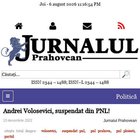
Joi - 6 august 2026
11:16:57 PM
ISSN 2344 – 1488; ISSN–L 2344 – 1488
Politică
Andrei Volosevici, suspendat din PNL!
13 decembrie 2022
Jurnalul Prahovean
,
,
,
,
citeşte totul despre:
volosevici
suspendat pnl
pnl prahova
pnl ploiesti
partid