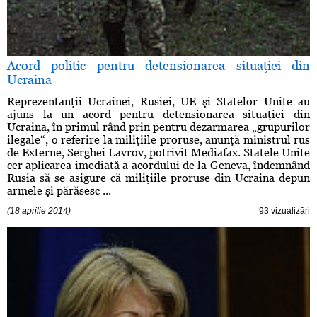
Acord politic pentru detensionarea situaţiei din
Ucraina
Reprezentanţii Ucrainei, Rusiei, UE şi Statelor Unite au
ajuns la un acord pentru detensionarea situaţiei din
Ucraina, în primul rând prin pentru dezarmarea „grupurilor
ilegale“, o referire la miliţiile proruse, anunţă ministrul rus
de Externe, Serghei Lavrov, potrivit Mediafax. Statele Unite
cer aplicarea imediată a acordului de la Geneva, îndemnând
Rusia să se asigure că miliţiile proruse din Ucraina depun
armele şi părăsesc ...
(18 aprilie 2014)
93 vizualizări