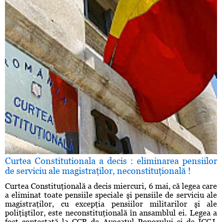
Curtea Constitutionala a decis : eliminarea pensiilor
de serviciu ale magistraţilor, neconstituţională !
Curtea Constituţională a decis miercuri, 6 mai, că legea care
a eliminat toate pensiile speciale şi pensiile de serviciu ale
magistraţilor, cu excepţia pensiilor militarilor şi ale
poliţiştilor, este neconstituţională în ansamblul ei. Legea a
fost contestată la CCR de Avocatul Poporului şi de ÎCCJ.