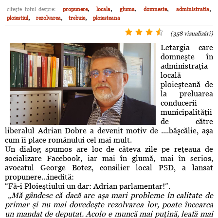
,
,
,
,
,
citeşte totul despre:
propunere
locala
gluma
domneste
administratia
,
,
,
ploiestiul
rezolvarea
trebuie
ploiesteana
(358 vizualizări)
Letargia care
domneşte în
administraţia
locală
ploieşteană de
la preluarea
conducerii
municipalităţii
de către
liberalul Adrian Dobre a devenit motiv de ....băşcălie, aşa
cum îi place românului cel mai mult.
Un dialog spumos are loc de câteva zile pe reţeaua de
socializare Facebook, iar mai în glumă, mai în serios,
avocatul George Botez, consilier local PSD, a lansat
propunere...inedită:
“Fă-i Ploieştiului un dar: Adrian parlamentar!”.
„Mă gândesc că dacă are aşa mari probleme în calitate de
primar şi nu mai dovedeşte rezolvarea lor, poate încearca
un mandat de deputat. Acolo e muncă mai puţină, leafă mai