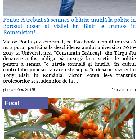
Ponta: A trebuit să semnez o hârtie inutilă la poliţie în
fiorosul dosar al vizitei lui Blair; e frumos în
Românistan!
Victor Ponta şi-a exprimat, pe Facebook, nemulţumirea că
nu a putut participa la deschiderea anului universitar 2016-
2017 la Universitatea ”Constantin Brâncuşi” din Târgu-Jiu
deoarece a fost obligat să meargă la o secţie de poliţie
pentru a semna ”o hârtie formală şi inutilă” în cadrul
controlului judiciar la care este supus în dosarul vizitei lui
Tony Blair în România. Victor Ponta le-a transmis
profesorilor şi studenţilor de la ...
(1 octombrie 2016)
425 vizualizări
Food