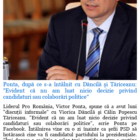
Ponta, după ce s-a întâlnit cu Dăncilă şi Tăriceanu:
"Evident că nu am luat nicio decizie privind
candidaturi sau colaborări politice"
Liderul Pro România, Victor Ponta, spune că a avut luni
"discuţii informale" cu Viorica Dăncilă şi Călin Popescu
Tăriceanu. "Evident că nu am luat nicio decizie privind
candidaturi sau colaborări politice", scrie Ponta pe
Facebook. Întâlnirea vine cu o zi înainte ca şefii PSD să
hotărască cine va fi candidatul partidului la prezidenţiale.