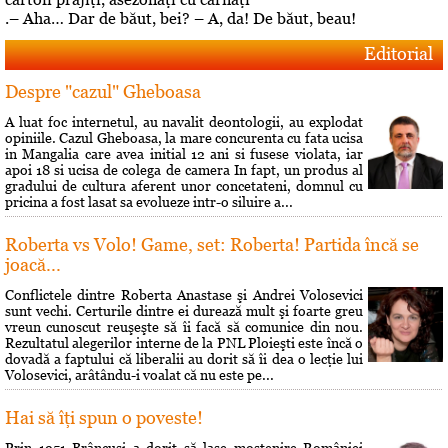
.– Aha… Dar de băut, bei? – A, da! De băut, beau!
Editorial
Despre "cazul" Gheboasa
A luat foc internetul, au navalit deontologii, au explodat
opiniile. Cazul Gheboasa, la mare concurenta cu fata ucisa
in Mangalia care avea initial 12 ani si fusese violata, iar
apoi 18 si ucisa de colega de camera In fapt, un produs al
gradului de cultura aferent unor concetateni, domnul cu
pricina a fost lasat sa evolueze intr-o siluire a...
Roberta vs Volo! Game, set: Roberta! Partida încă se
joacă...
Conflictele dintre Roberta Anastase şi Andrei Volosevici
sunt vechi. Certurile dintre ei durează mult şi foarte greu
vreun cunoscut reuşeşte să îi facă să comunice din nou.
Rezultatul alegerilor interne de la PNL Ploieşti este încă o
dovadă a faptului că liberalii au dorit să îi dea o lecţie lui
Volosevici, arâtându-i voalat că nu este pe...
Hai să îţi spun o poveste!
Prin 1951 Brâncusi a dorit să lase mostenire României