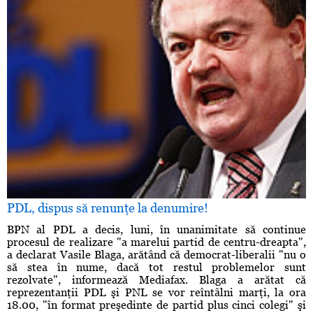
PDL, dispus să renunţe la denumire!
BPN al PDL a decis, luni, în unanimitate să continue
procesul de realizare "a marelui partid de centru-dreapta",
a declarat Vasile Blaga, arătând că democrat-liberalii "nu o
să stea în nume, dacă tot restul problemelor sunt
rezolvate", informează Mediafax. Blaga a arătat că
reprezentanţii PDL şi PNL se vor reîntâlni marţi, la ora
18.00, "în format preşedinte de partid plus cinci colegi" şi