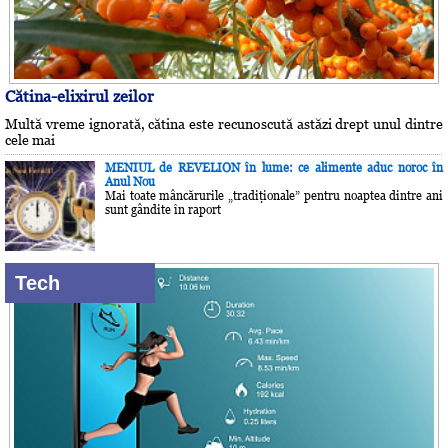
Cătina-elixirul zeilor
Multă vreme ignorată, cătina este recunoscută astăzi drept unul dintre
cele mai
MENIUL de REVELION în lume: ce alimente aduc noroc în
Anul Nou
Mai toate mâncărurile „tradiţionale” pentru noaptea dintre ani
sunt gândite în raport
Tech