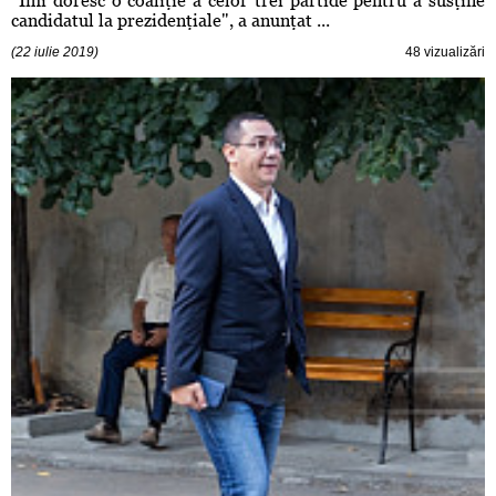
"Îmi doresc o coaliţie a celor trei partide pentru a susţine
candidatul la prezidenţiale", a anunţat ...
(22 iulie 2019)
48 vizualizări