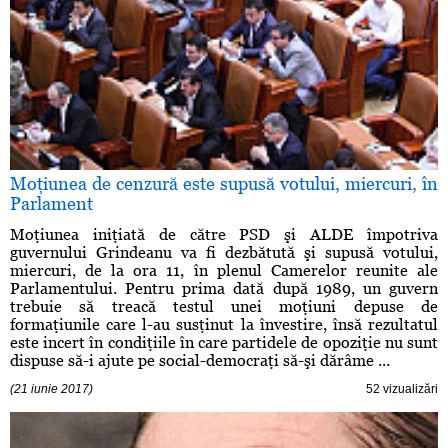
Moţiunea de cenzură este supusă votului, miercuri, în
Parlament
Moţiunea iniţiată de către PSD şi ALDE împotriva
guvernului Grindeanu va fi dezbătută şi supusă votului,
miercuri, de la ora 11, în plenul Camerelor reunite ale
Parlamentului. Pentru prima dată după 1989, un guvern
trebuie să treacă testul unei moţiuni depuse de
formaţiunile care l-au susţinut la învestire, însă rezultatul
este incert în condiţiile în care partidele de opoziţie nu sunt
dispuse să-i ajute pe social-democraţi să-şi dărâme ...
(21 iunie 2017)
52 vizualizări