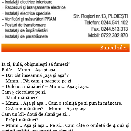
Bancul zilei
Ia zi, Bulă, obişnuieşti să fumezi?
Bulă: – Mmm… Aşa şi aşa…
– Dar cât înseamnă „aşa şi aşa”?
– Mmm… Păi cam 4 pachete pe zi.
– Dulciuri mănânci? – Mmm… Aşa şi aşa…
Cam 5 ciocolate pe zi.
– Sărat mănânci?
– Mmm… Aşa şi aşa… Cam o solniţă pe zi pun în mâncare.
– Grăsimi mănânci? – Mmm… Aşa şi aşa…
Cam un kil- două de slană pe zi…
– Prăjit mănânci?
– Mmm… Aşa şi aşa… Pe zi… Cam câte o omletă de 4 ouă şi
cartofi prăjiţi, asezonaţi cu cârnaţi