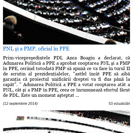
PNL şi a PMP, oficial în PPE
Prim-vicepreşedintele PDL Anca Boagiu a declarat, că
Adunarea Politică a PPE a aprobat cooptarea PNL şi a PMP
în PPE, cerând totodată PMP să spună ce va face în turul II
de scrutin al prezidenţialelor, "astfel încât PPE să aibă
garanţia că proiectul unificării dreptei va fi dus până la
capăt". " Adunarea Politică a PPE a votat cooptarea atât a
PNL, cât şi a PMP în PPE, ceea ce încununează efortul făcut
de PDL. Este un moment aşteptat ...
(12 septembrie 2014)
53 vizualizări