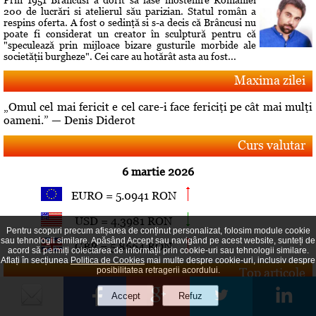
200 de lucrări si atelierul său parizian. Statul român a
respins oferta. A fost o sedinţă si s-a decis că Brâncusi nu
poate fi considerat un creator în sculptură pentru că
"speculează prin mijloace bizare gusturile morbide ale
societăţii burgheze". Cei care au hotărât asta au fost...
Maxima zilei
„Omul cel mai fericit e cel care-i face fericiţi pe cât mai mulţi
oameni.” — Denis Diderot
Curs valutar
6 martie 2026
EURO = 5.0941 RON
USD = 4.3981 RON
Pentru scopuri precum afișarea de conținut personalizat, folosim module cookie
sau tehnologii similare. Apăsând Accept sau navigând pe acest website, sunteți de
GBP = 5.8664 RON
acord să permiți colectarea de informații prin cookie-uri sau tehnologii similare.
Aflați în secțiunea
Politica de Cookies
mai multe despre cookie-uri, inclusiv despre
Top articole
posibilitatea retragerii acordului.
Comandament de lucru la Guvern pe tema aprovizionării cu
combustibil a pieţei interne