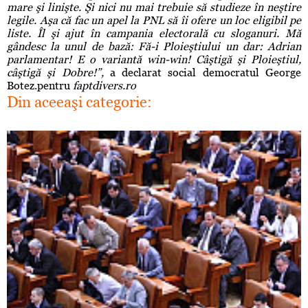
mare şi linişte. Şi nici nu mai trebuie să studieze în neştire
legile. Aşa că fac un apel la PNL să îi ofere un loc eligibil pe
liste. Îl şi ajut în campania electorală cu sloganuri. Mă
gândesc la unul de bază: Fă-i Ploieştiului un dar: Adrian
parlamentar! E o variantă win-win! Câştigă şi Ploieştiul,
câştigă şi Dobre!”,
a declarat social democratul George
Botez.pentru
faptdivers.ro
Din aceeaşi categorie: