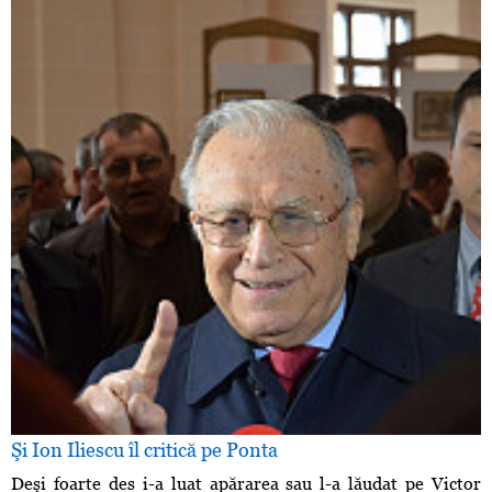
Şi Ion Iliescu îl critică pe Ponta
Deşi foarte des i-a luat apărarea sau l-a lăudat pe Victor