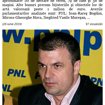
aproximativ 20 de hectare de teren, 79 de case şi 38 de
maşini. Alte bunuri precum bijuteriile şi obiectele lor de
artă valorează peste 1 milion de euro. Averile
parlamentarilor analizate sunt: PNL: Ioan-Rareş Bogdan,
Mircea-Gheorghe Hava, Siegfried Vasile Mureşan, ...
(26 iunie 2019)
97 vizualizări