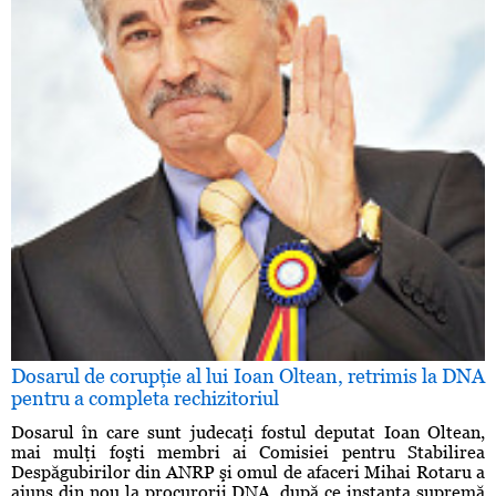
Dosarul de corupţie al lui Ioan Oltean, retrimis la DNA
pentru a completa rechizitoriul
Dosarul în care sunt judecaţi fostul deputat Ioan Oltean,
mai mulţi foşti membri ai Comisiei pentru Stabilirea
Despăgubirilor din ANRP şi omul de afaceri Mihai Rotaru a
ajuns din nou la procurorii DNA, după ce instanţa supremă