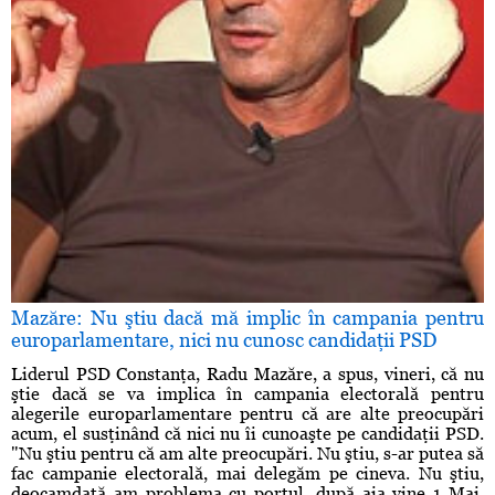
Mazăre: Nu ştiu dacă mă implic în campania pentru
europarlamentare, nici nu cunosc candidaţii PSD
Liderul PSD Constanţa, Radu Mazăre, a spus, vineri, că nu
ştie dacă se va implica în campania electorală pentru
alegerile europarlamentare pentru că are alte preocupări
acum, el susţinând că nici nu îi cunoaşte pe candidaţii PSD.
"Nu ştiu pentru că am alte preocupări. Nu ştiu, s-ar putea să
fac campanie electorală, mai delegăm pe cineva. Nu ştiu,
deocamdată am problema cu portul, după aia vine 1 Mai,