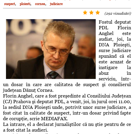
,
,
,
suspect
ploiesti
cornea
judiciare
(292 vizualizări)
Fostul deputat
PDL Florin
Anghel este
audiat, joi, la
DNA Ploieşti,
surse judiciare
spunând că el
este acuzat de
instigare la
abuz în
serviciu, într-
un dosar în care are calitatea de suspect şi consilierul
judeţean Dănuţ Cornea.
Florin Anghel, care a fost preşedinte al Consiliului Judeţean
(CJ) Prahova şi deputat PDL, a venit, joi, în jurul orei 11.00,
la sediul DNA Ploieşti unde, potrivit unor surse judiciare, a
fost citat în calitate de suspect, într-un dosar privind fapte
de corupţie, scrie MEDIAFAX.
La intrare, el a declarat jurnaliştilor că nu ştie pentru de ce
a fost citat la audieri.