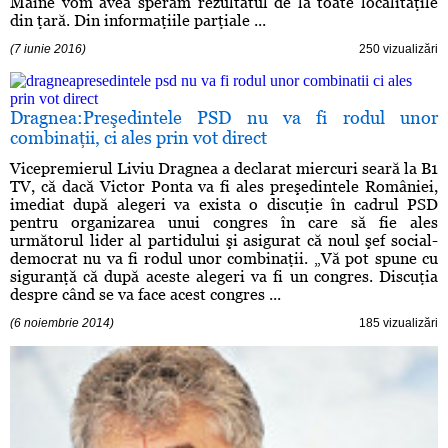
Mâine vom avea sperăm rezultatul de la toate localităţile
din ţară. Din informaţiile parţiale ...
(7 iunie 2016)
250 vizualizări
Dragnea:Preşedintele PSD nu va fi rodul unor
combinaţii, ci ales prin vot direct
Vicepremierul Liviu Dragnea a declarat miercuri seară la B1
TV, că dacă Victor Ponta va fi ales preşedintele României,
imediat după alegeri va exista o discuţie în cadrul PSD
pentru organizarea unui congres în care să fie ales
următorul lider al partidului şi asigurat că noul şef social-
democrat nu va fi rodul unor combinaţii. „Vă pot spune cu
siguranţă că după aceste alegeri va fi un congres. Discuţia
despre când se va face acest congres ...
(6 noiembrie 2014)
185 vizualizări