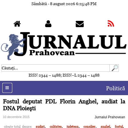
Sâmbătă - 8 august 2026
6:25:51 PM
ISSN 2344 – 1488; ISSN–L 2344 – 1488
Politică
Fostul deputat PDL Florin Anghel, audiat la
DNA Ploieşti
10 decembrie 2015
Jurnalul Prahovean
,
,
,
,
,
,
citeşte totul despre:
audiat
calitatea
judetean
consilier
anghel
fostul