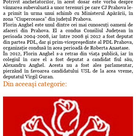
Potrivit anchetatorilor, în acest dosar este vorba despre
vânzarea subevaluată a unor terenuri pe care CJ Prahova le-
a primit în urma unui schimb cu Ministerul Apărării, în
zona ”Ciuperceasca” din judeţul Prahova.
Florin Anghel este unul dintre cei mai cunoscuţi oameni de
afaceri din Prahova. El a condus Consiliul Judeţean în
perioada 2004-2008, iar între 2008 şi 2012 a fost deputat
din partea PDL, dar şi prim-vicepreşedinte al PDL Prahova,
organizaţie condusă în acea perioadă de Roberta Anastase.
În 2012, Florin Anghel s-a retras din viaţa publică, iar în
colegiul în care el a fost deputat a candidat fiul său,
Alexandru Anghel. Acesta nu a fost ales parlamentar,
pierzând în favoarea candidatului USL de la acea vreme,
deputatul Virgil Guran.
Din aceeaşi categorie: