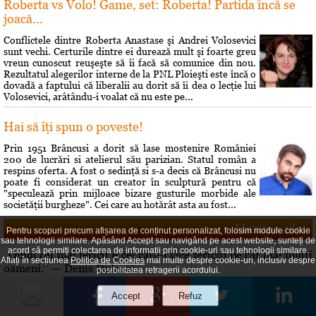
Roberta vs Volo! Game, set: Roberta! Partida încă se
joacă...
Conflictele dintre Roberta Anastase şi Andrei Volosevici
sunt vechi. Certurile dintre ei durează mult şi foarte greu
vreun cunoscut reuşeşte să îi facă să comunice din nou.
Rezultatul alegerilor interne de la PNL Ploieşti este încă o
dovadă a faptului că liberalii au dorit să îi dea o lecţie lui
Volosevici, arâtându-i voalat că nu este pe...
Hai să îţi spun o poveste!
Prin 1951 Brâncusi a dorit să lase mostenire României
200 de lucrări si atelierul său parizian. Statul român a
respins oferta. A fost o sedinţă si s-a decis că Brâncusi nu
poate fi considerat un creator în sculptură pentru că
"speculează prin mijloace bizare gusturile morbide ale
societăţii burgheze". Cei care au hotărât asta au fost...
Maxima zilei
Pentru scopuri precum afișarea de conținut personalizat, folosim module cookie
sau tehnologii similare. Apăsând Accept sau navigând pe acest website, sunteți de
acord să permiți colectarea de informații prin cookie-uri sau tehnologii similare.
„Omul cel mai fericit e cel care-i face fericiţi pe cât mai mulţi
Aflați în secțiunea
Politica de Cookies
mai multe despre cookie-uri, inclusiv despre
oameni.” — Denis Diderot
posibilitatea retragerii acordului.
Curs valutar