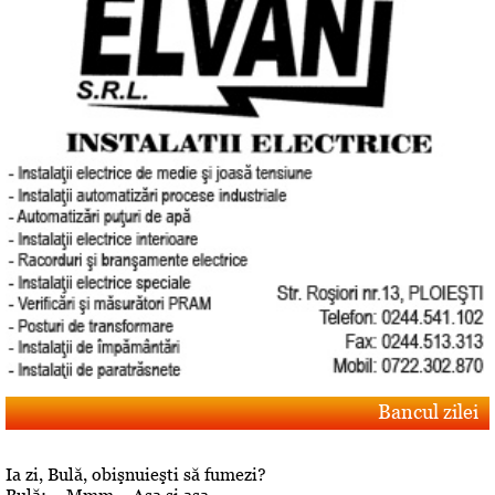
Bancul zilei
Ia zi, Bulă, obişnuieşti să fumezi?