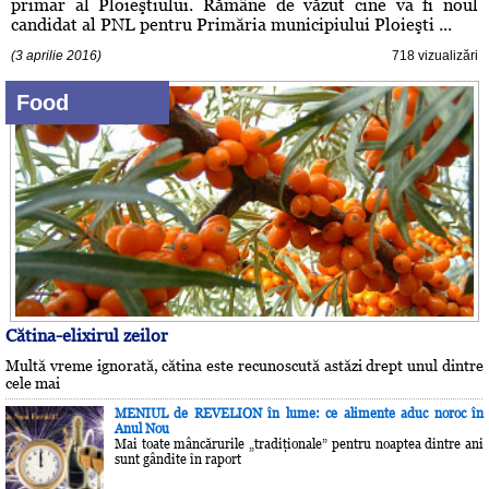
primar al Ploieştiului. Rămâne de văzut cine va fi noul
candidat al PNL pentru Primăria municipiului Ploieşti ...
(3 aprilie 2016)
718 vizualizări
Food
Cătina-elixirul zeilor
Multă vreme ignorată, cătina este recunoscută astăzi drept unul dintre
cele mai
MENIUL de REVELION în lume: ce alimente aduc noroc în
Anul Nou
Mai toate mâncărurile „tradiţionale” pentru noaptea dintre ani
sunt gândite în raport