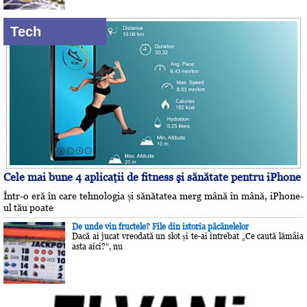
Tech
Cele mai bune 4 aplicaţii de fitness şi sănătate pentru iPhone
Într-o eră în care tehnologia și sănătatea merg mână în mână, iPhone-
ul tău poate
De unde vin fructele? File din istoria păcănelelor
Dacă ai jucat vreodată un slot și te-ai întrebat „Ce caută lămâia
asta aici?”, nu