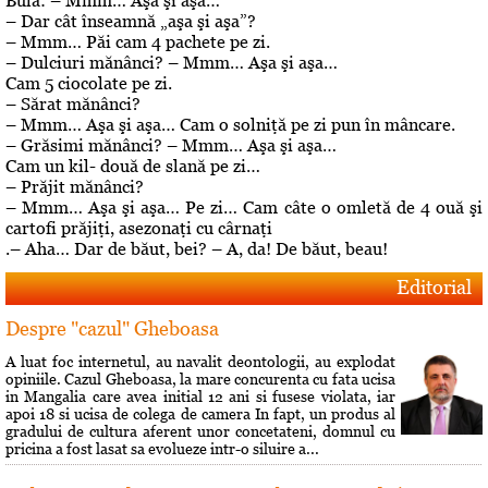
Bulă: – Mmm… Aşa şi aşa…
– Dar cât înseamnă „aşa şi aşa”?
– Mmm… Păi cam 4 pachete pe zi.
– Dulciuri mănânci? – Mmm… Aşa şi aşa…
Cam 5 ciocolate pe zi.
– Sărat mănânci?
– Mmm… Aşa şi aşa… Cam o solniţă pe zi pun în mâncare.
– Grăsimi mănânci? – Mmm… Aşa şi aşa…
Cam un kil- două de slană pe zi…
– Prăjit mănânci?
– Mmm… Aşa şi aşa… Pe zi… Cam câte o omletă de 4 ouă şi
cartofi prăjiţi, asezonaţi cu cârnaţi
.– Aha… Dar de băut, bei? – A, da! De băut, beau!
Editorial
Despre "cazul" Gheboasa
A luat foc internetul, au navalit deontologii, au explodat
opiniile. Cazul Gheboasa, la mare concurenta cu fata ucisa
in Mangalia care avea initial 12 ani si fusese violata, iar
apoi 18 si ucisa de colega de camera In fapt, un produs al
gradului de cultura aferent unor concetateni, domnul cu
pricina a fost lasat sa evolueze intr-o siluire a...