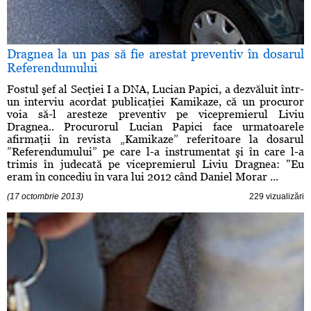
Dragnea la un pas să fie arestat preventiv în dosarul
Referendumului
Fostul şef al Secţiei I a DNA, Lucian Papici, a dezvăluit într-
un interviu acordat publicaţiei Kamikaze, că un procuror
voia să-l aresteze preventiv pe vicepremierul Liviu
Dragnea.. Procurorul Lucian Papici face urmatoarele
afirmaţii în revista „Kamikaze” referitoare la dosarul
”Referendumului” pe care l-a instrumentat şi în care l-a
trimis în judecată pe vicepremierul Liviu Dragnea: "Eu
eram în concediu în vara lui 2012 când Daniel Morar ...
(17 octombrie 2013)
229 vizualizări