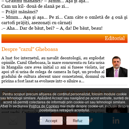
– Grăsimi mănânci? – Mmm… Aşa şi aşa…
Cam un kil- două de slană pe zi…
– Prăjit mănânci?
– Mmm… Aşa şi aşa… Pe zi… Cam câte o omletă de 4 ouă şi
cartofi prăjiţi, asezonaţi cu cârnaţi
.– Aha… Dar de băut, bei? – A, da! De băut, beau!
Editorial
Despre "cazul" Gheboasa
A luat foc internetul, au navalit deontologii, au explodat
opiniile. Cazul Gheboasa, la mare concurenta cu fata ucisa
in Mangalia care avea initial 12 ani si fusese violata, iar
apoi 18 si ucisa de colega de camera In fapt, un produs al
gradului de cultura aferent unor concetateni, domnul cu
pricina a fost lasat sa evolueze intr-o siluire a...
Roberta vs Volo! Game, set: Roberta! Partida încă se
Pentru scopuri precum afișarea de conținut personalizat, folosim module cookie
joacă...
sau tehnologii similare. Apăsând Accept sau navigând pe acest website, sunteți de
acord să permiți colectarea de informații prin cookie-uri sau tehnologii similare.
Aflați în secțiunea
Politica de Cookies
mai multe despre cookie-uri, inclusiv despre
Conflictele dintre Roberta Anastase şi Andrei Volosevici
posibilitatea retragerii acordului.
sunt vechi. Certurile dintre ei durează mult şi foarte greu
vreun cunoscut reuşeşte să îi facă să comunice din nou.
Rezultatul alegerilor interne de la PNL Ploieşti este încă o
dovadă a faptului că liberalii au dorit să îi dea o lecţie lui