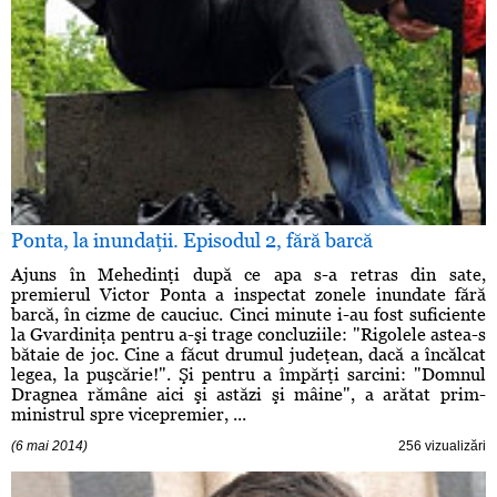
Ponta, la inundaţii. Episodul 2, fără barcă
Ajuns în Mehedinţi după ce apa s-a retras din sate,
premierul Victor Ponta a inspectat zonele inundate fără
barcă, în cizme de cauciuc. Cinci minute i-au fost suficiente
la Gvardiniţa pentru a-şi trage concluziile: "Rigolele astea-s
bătaie de joc. Cine a făcut drumul judeţean, dacă a încălcat
legea, la puşcărie!". Şi pentru a împărţi sarcini: "Domnul
Dragnea rămâne aici şi astăzi şi mâine", a arătat prim-
ministrul spre vicepremier, ...
(6 mai 2014)
256 vizualizări