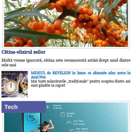
Cătina-elixirul zeilor
Multă vreme ignorată, cătina este recunoscută astăzi drept unul dintre
cele mai
MENIUL de REVELION în lume: ce alimente aduc noroc în
Anul Nou
Mai toate mâncărurile „tradiţionale” pentru noaptea dintre ani
sunt gândite în raport
Tech