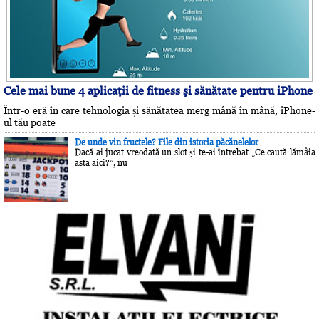
Cele mai bune 4 aplicaţii de fitness şi sănătate pentru iPhone
Într-o eră în care tehnologia și sănătatea merg mână în mână, iPhone-
ul tău poate
De unde vin fructele? File din istoria păcănelelor
Dacă ai jucat vreodată un slot și te-ai întrebat „Ce caută lămâia
asta aici?”, nu