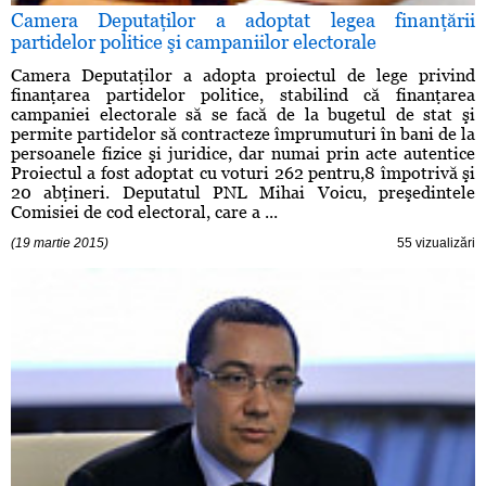
Camera Deputaţilor a adoptat legea finanţării
partidelor politice şi campaniilor electorale
Camera Deputaţilor a adopta proiectul de lege privind
finanţarea partidelor politice, stabilind că finanţarea
campaniei electorale să se facă de la bugetul de stat şi
permite partidelor să contracteze împrumuturi în bani de la
persoanele fizice şi juridice, dar numai prin acte autentice
Proiectul a fost adoptat cu voturi 262 pentru,8 împotrivă şi
20 abţineri. Deputatul PNL Mihai Voicu, preşedintele
Comisiei de cod electoral, care a ...
(19 martie 2015)
55 vizualizări