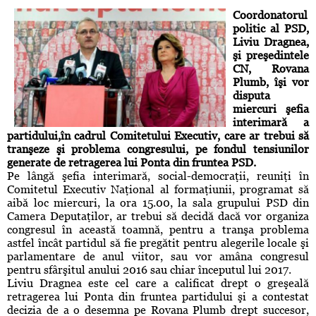
Coordonatorul
politic al PSD,
Liviu Dragnea,
şi preşedintele
CN, Rovana
Plumb, îşi vor
disputa
miercuri şefia
interimară a
partidului,în cadrul Comitetului Executiv, care ar trebui să
tranşeze şi problema congresului, pe fondul tensiunilor
generate de retragerea lui Ponta din fruntea PSD.
Pe lângă şefia interimară, social-democraţii, reuniţi în
Comitetul Executiv Naţional al formaţiunii, programat să
aibă loc miercuri, la ora 15.00, la sala grupului PSD din
Camera Deputaţilor, ar trebui să decidă dacă vor organiza
congresul în această toamnă, pentru a tranşa problema
astfel încât partidul să fie pregătit pentru alegerile locale şi
parlamentare de anul viitor, sau vor amâna congresul
pentru sfârşitul anului 2016 sau chiar începutul lui 2017.
Liviu Dragnea
este cel care a calificat drept o greşeală
retragerea lui Ponta din fruntea partidului şi a contestat
decizia de a o desemna pe
Rovana Plumb
drept succesor,