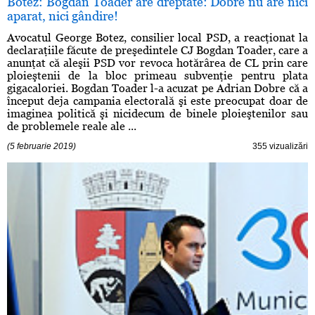
Botez: Bogdan Toader are dreptate: Dobre nu are nici
aparat, nici gândire!
Avocatul George Botez, consilier local PSD, a reacţionat la
declaraţiile făcute de preşedintele CJ Bogdan Toader, care a
anunţat că aleşii PSD vor revoca hotărârea de CL prin care
ploieştenii de la bloc primeau subvenţie pentru plata
gigacaloriei. Bogdan Toader l-a acuzat pe Adrian Dobre că a
început deja campania electorală şi este preocupat doar de
imaginea politică şi nicidecum de binele ploieştenilor sau
de problemele reale ale ...
(5 februarie 2019)
355 vizualizări