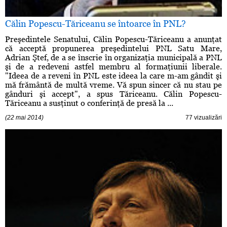
Călin Popescu-Tăriceanu se întoarce în PNL?
Preşedintele Senatului, Călin Popescu-Tăriceanu a anunţat
că acceptă propunerea preşedintelui PNL Satu Mare,
Adrian Ştef, de a se înscrie în organizaţia municipală a PNL
şi de a redeveni astfel membru al formaţiunii liberale.
"Ideea de a reveni în PNL este ideea la care m-am gândit şi
mă frământă de multă vreme. Vă spun sincer că nu stau pe
gânduri şi accept", a spus Tăriceanu. Călin Popescu-
Tăriceanu a susţinut o conferinţă de presă la ...
(22 mai 2014)
77 vizualizări