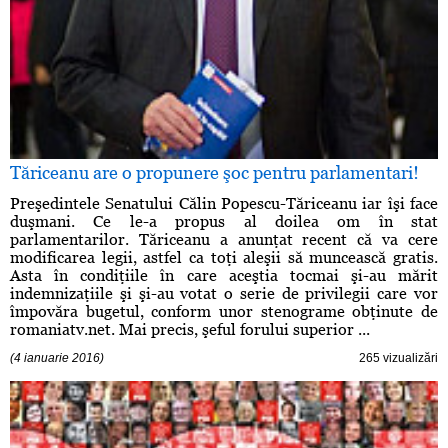
Tăriceanu are o propunere şoc pentru parlamentari!
Preşedintele Senatului Călin Popescu-Tăriceanu iar îşi face
duşmani. Ce le-a propus al doilea om în stat
parlamentarilor. Tăriceanu a anunţat recent că va cere
modificarea legii, astfel ca toţi aleşii să muncească gratis.
Asta în condiţiile în care aceştia tocmai şi-au mărit
indemnizaţiile şi şi-au votat o serie de privilegii care vor
împovăra bugetul, conform unor stenograme obţinute de
romaniatv.net. Mai precis, şeful forului superior ...
(4 ianuarie 2016)
265 vizualizări