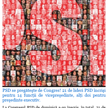
PSD se pregăteşte de Congres! 21 de lideri PSD încrişi
pentru 14 funcţii de vicepreşedinte, alţi doi pentru
preşedinte executiv.
La Congresul PSD de duminică s-au înscris, în total, 21 de