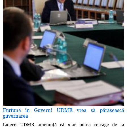
Furtună în Guvern! UDMR vrea să părăsească
guvernarea
Liderii UDMR ameninţă că s-ar putea retrage de la