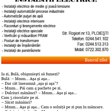
Bancul zilei
Ia zi, Bulă, obişnuieşti să fumezi?
Bulă: – Mmm… Aşa şi aşa…
– Dar cât înseamnă „aşa şi aşa”?
– Mmm… Păi cam 4 pachete pe zi.
– Dulciuri mănânci? – Mmm… Aşa şi aşa…
Cam 5 ciocolate pe zi.
– Sărat mănânci?
– Mmm… Aşa şi aşa… Cam o solniţă pe zi pun în mâncare.