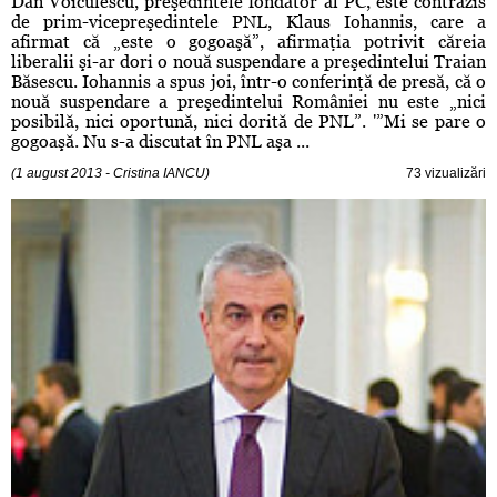
Dan Voiculescu, preşedintele fondator al PC, este contrazis
de prim-vicepreşedintele PNL, Klaus Iohannis, care a
afirmat că „este o gogoaşă”, afirmaţia potrivit căreia
liberalii şi-ar dori o nouă suspendare a preşedintelui Traian
Băsescu. Iohannis a spus joi, într-o conferinţă de presă, că o
nouă suspendare a preşedintelui României nu este „nici
posibilă, nici oportună, nici dorită de PNL”. '”Mi se pare o
gogoaşă. Nu s-a discutat în PNL aşa ...
(1 august 2013 - Cristina IANCU)
73 vizualizări