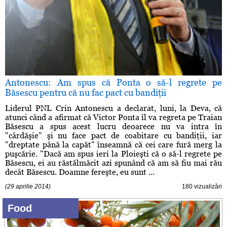
Antonescu: Am spus că Ponta o să-l regrete pe
Băsescu pentru că nu fac pact cu bandiţii
Liderul PNL Crin Antonescu a declarat, luni, la Deva, că
atunci când a afirmat că Victor Ponta îl va regreta pe Traian
Băsescu a spus acest lucru deoarece nu va intra în
"cârdăşie" şi nu face pact de coabitare cu bandiţii, iar
"dreptate până la capăt" înseamnă că cei care fură merg la
puşcărie. "Dacă am spus ieri la Ploieşti că o să-l regrete pe
Băsescu, ei au răstălmăcit azi spunând că am să fiu mai rău
decât Băsescu. Doamne fereşte, eu sunt ...
(29 aprilie 2014)
180 vizualizări
Food