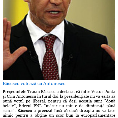
Băsescu votează cu Antonescu
Preşedintele Traian Băsescu a declarat că între Victor Ponta
şi Crin Antonescu în turul doi la prezidenţiale nu va ezita să
pună votul pe liberal, pentru că deşi aceştia sunt "două
belele", liderul PNL "măcar nu minte de dimineaţă până
seara". Băsescu a precizat însă că dacă dreapta nu va face
nimic pentru a obţine un scor bun la europarlamentare