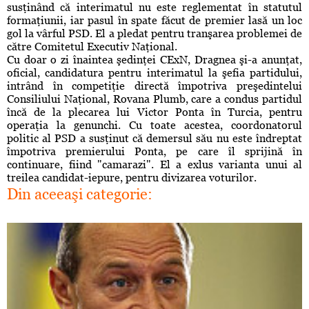
susţinând că interimatul nu este reglementat în statutul
formaţiunii, iar pasul în spate făcut de premier lasă un loc
gol la vârful PSD. El a pledat pentru tranşarea problemei de
către Comitetul Executiv Naţional.
Cu doar o zi înaintea şedinţei CExN, Dragnea şi-a anunţat,
oficial, candidatura pentru interimatul la şefia partidului,
intrând în competiţie directă împotriva preşedintelui
Consiliului Naţional, Rovana Plumb, care a condus partidul
încă de la plecarea lui
Victor Ponta
în Turcia, pentru
operaţia la genunchi. Cu toate acestea, coordonatorul
politic al PSD a susţinut că demersul său nu este îndreptat
împotriva premierului Ponta, pe care îl sprijină în
continuare, fiind "camarazi". El a exlus varianta unui al
treilea candidat-iepure, pentru divizarea voturilor.
Din aceeaşi categorie: