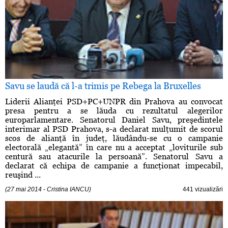
Savu se laudă că l-a trimis pe Rebega la Bruxelles
Liderii Alianţei PSD+PC+UNPR din Prahova au convocat
presa pentru a se lăuda cu rezultatul alegerilor
europarlamentare. Senatorul Daniel Savu, preşedintele
interimar al PSD Prahova, s-a declarat mulţumit de scorul
scos de alianţă în judeţ, lăudându-se cu o campanie
electorală „elegantă” în care nu a acceptat „loviturile sub
centură sau atacurile la persoană”. Senatorul Savu a
declarat că echipa de campanie a funcţionat impecabil,
reuşind ...
(27 mai 2014 - Cristina IANCU)
441 vizualizări