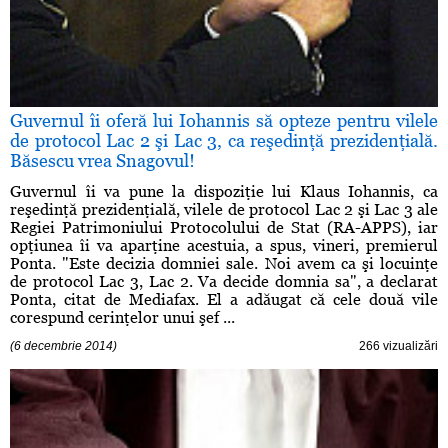
Guvernul îi oferă lui Iohannis să opteze pentru vilele
de protocol Lac 2 şi Lac 3, ca reşedinţă prezidenţială.
Băsescu vrea Snagovul!
Guvernul îi va pune la dispoziţie lui Klaus Iohannis, ca
reşedinţă prezidenţială, vilele de protocol Lac 2 şi Lac 3 ale
Regiei Patrimoniului Protocolului de Stat (RA-APPS), iar
opţiunea îi va aparţine acestuia, a spus, vineri, premierul
Ponta. "Este decizia domniei sale. Noi avem ca şi locuinţe
de protocol Lac 3, Lac 2. Va decide domnia sa", a declarat
Ponta, citat de Mediafax. El a adăugat că cele două vile
corespund cerinţelor unui şef ...
(6 decembrie 2014)
266 vizualizări