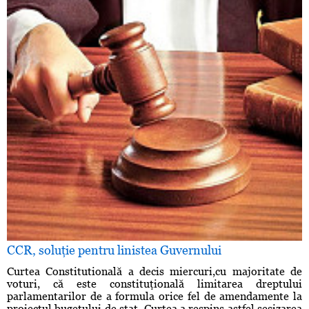
CCR, soluţie pentru linistea Guvernului
Curtea Constitutională a decis miercuri,cu majoritate de
voturi, că este constituţională limitarea dreptului
parlamentarilor de a formula orice fel de amendamente la
proiectul bugetului de stat. Curtea a respins astfel sesizarea