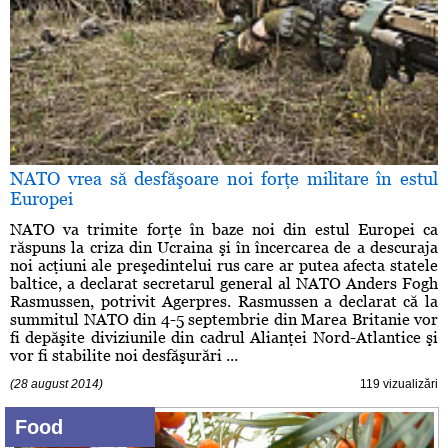
NATO vrea să desfăşoare noi forţe militare în estul
Europei
NATO va trimite forţe în baze noi din estul Europei ca
răspuns la criza din Ucraina şi în încercarea de a descuraja
noi acţiuni ale preşedintelui rus care ar putea afecta statele
baltice, a declarat secretarul general al NATO Anders Fogh
Rasmussen, potrivit Agerpres. Rasmussen a declarat că la
summitul NATO din 4-5 septembrie din Marea Britanie vor
fi depăşite diviziunile din cadrul Alianţei Nord-Atlantice şi
vor fi stabilite noi desfăşurări ...
(28 august 2014)
119 vizualizări
Food