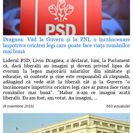
Dragnea: Văd la Guvern şi la PNL o încrâncenare
împotriva oricărei legi care poate face viaţa românilor
mai bună
Liderul PSD, Liviu Dragnea, a declarat, luni, la Parlament
că, dacă liberalii au imagini şi dovezi privind lipsa de
cvorum la legea majorării salariilor din sănătate şi
educaţie, să conteste şi cine este responsabil să răspundă,
adăugând că vede atât la liberali cât şi la Guvern ”o
încrâncenare împotriva oricărei legi care ar putea face viaţa
românilor mai bună”. ”Habar n-am ce imagini arată
liberalii. Eu am fost, am votat. Au imagini, ...
(8 noiembrie 2016)
663 vizualizări