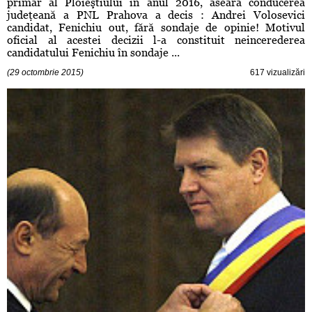
primar al Ploieştiului in anul 2016, aseară conducerea
judeţeană a PNL Prahova a decis : Andrei Volosevici
candidat, Fenichiu out, fără sondaje de opinie! Motivul
oficial al acestei decizii l-a constituit neincerederea
candidatului Fenichiu în sondaje ...
(29 octombrie 2015)
617 vizualizări