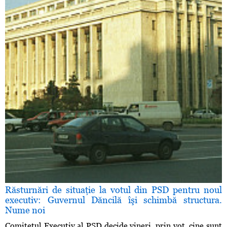
Răsturnări de situaţie la votul din PSD pentru noul
executiv: Guvernul Dăncilă îşi schimbă structura.
Nume noi
Comitetul Executiv al PSD decide vineri, prin vot, cine sunt