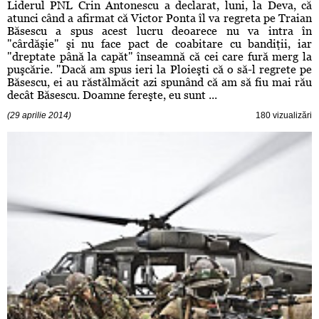
Liderul PNL Crin Antonescu a declarat, luni, la Deva, că
atunci când a afirmat că Victor Ponta îl va regreta pe Traian
Băsescu a spus acest lucru deoarece nu va intra în
"cârdăşie" şi nu face pact de coabitare cu bandiţii, iar
"dreptate până la capăt" înseamnă că cei care fură merg la
puşcărie. "Dacă am spus ieri la Ploieşti că o să-l regrete pe
Băsescu, ei au răstălmăcit azi spunând că am să fiu mai rău
decât Băsescu. Doamne fereşte, eu sunt ...
(29 aprilie 2014)
180 vizualizări