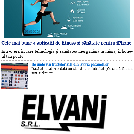
Cele mai bune 4 aplicaţii de fitness şi sănătate pentru iPhone
Într-o eră în care tehnologia și sănătatea merg mână în mână, iPhone-
ul tău poate
De unde vin fructele? File din istoria păcănelelor
Dacă ai jucat vreodată un slot și te-ai întrebat „Ce caută lămâia
asta aici?”, nu