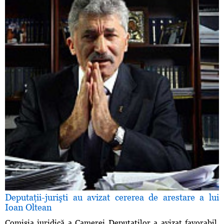
Deputaţii-jurişti au avizat cererea de arestare a lui
Ioan Oltean
Comisia juridică a Camerei Deputaţilor a avizat favorabil,