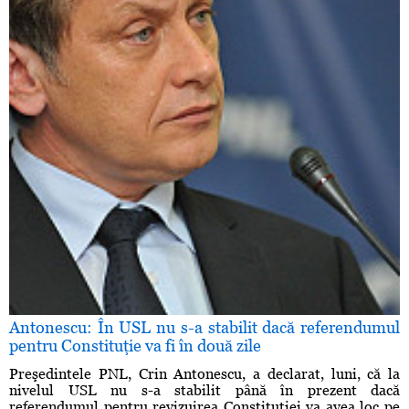
Antonescu: În USL nu s-a stabilit dacă referendumul
pentru Constituţie va fi în două zile
Preşedintele PNL, Crin Antonescu, a declarat, luni, că la
nivelul USL nu s-a stabilit până în prezent dacă
referendumul pentru revizuirea Constituţiei va avea loc pe