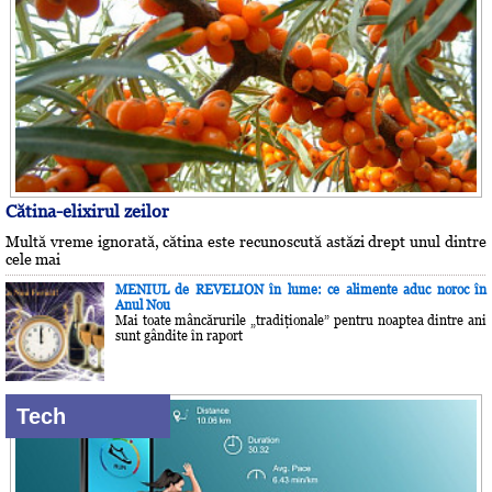
Cătina-elixirul zeilor
Multă vreme ignorată, cătina este recunoscută astăzi drept unul dintre
cele mai
MENIUL de REVELION în lume: ce alimente aduc noroc în
Anul Nou
Mai toate mâncărurile „tradiţionale” pentru noaptea dintre ani
sunt gândite în raport
Tech