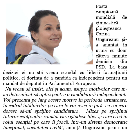
Fosta
campioană
mondială de
gimnastică
ploieşteanca
Corina
Ungureanu şi-
a anunţat în
urmă cu doar
câteva minute
demisia din
PSD. La baza
deciziei ei nu stă vreun scandal cu liderii formaţiunii
politice, ci dorinţa de a candida ca independent pentru un
mandat de deputat în Parlamentul European.
“Nu vreau să insist, aici şi acum, asupra motivelor care m-
au determinat să optez pentru o candidatură independentă.
Voi prezenta pe larg aceste motive în perioada următoare,
în cadrul întâlnirilor pe care le voi avea în ţară cu cei care
doresc să-mi sprijine candidatura. Mizez pe sprijinul
tuturor cetăţenilor români care gândesc liber şi care cred în
rolul esenţial pe care îl joacă, într-un sistem democratic
funcţional, societatea civilă”
, anunţă Ungureanu printr-un