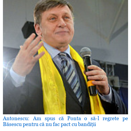
Antonescu: Am spus că Ponta o să-l regrete pe
Băsescu pentru că nu fac pact cu bandiţii