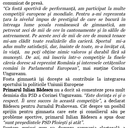
comunicat de presă.
“Ca fostă sportivă de performanţă, am participat la multe
competiţii europene şi mondiale. Pentru a-mi reprezenta
ţara la nivelul impus de prestigiul de care se bucură în
întreaga lume şcoala românească de gimnastică, am
petrecut zeci de mii de ore în cantonamente şi în sălile de
antrenament. Pe aceste zeci de mii de ore de muncă tenace
mi-am clădit toate realizările din carieră. Sportul mi-a
adus multe satisfacţii, dar, înainte de toate, m-a învăţat că,
în viaţă, nu poţi obţine nimic valoros şi durabil fără să
munceşti. De azi, mă înscriu într-o competiţie la finele
căreia doresc să reprezint România şi interesele cetăţenilor
români în Parlamentul European”,
mai susţine Corina
Ungureanu.
Fosta gimnastă îşi doreşte să contribuie la integrarea
sportului în politicile Uniunii Europene
Primarul Iulian Bădescu
nu a dorit să comenteze prea mult
demisia din PSD a Corinei Ungureanu.
“Este dorinţa ei şi o
respect. Îi urez succes în această competiţie”,
a declarat
Bădescu pentru Jurnalul Prahovean. Cât despre un posibil
sprijin pentru gimnasta care este şi consilierul său pe
probleme sportive, primarul Iulian Bădescu a spus doar
“sunt preşedintele PSD Ploieşti şi atât”.
Suntem curioşi cum va decurge campania electorală a