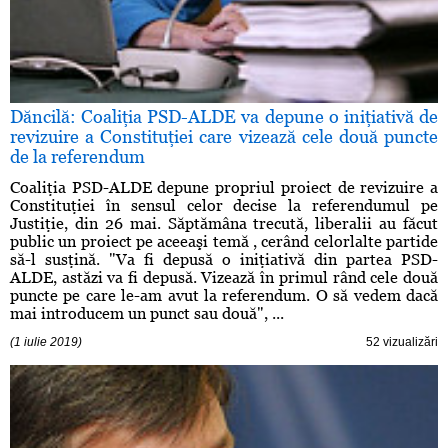
Dăncilă: Coaliţia PSD-ALDE va depune o iniţiativă de
revizuire a Constituţiei care vizează cele două puncte
de la referendum
Coaliţia PSD-ALDE depune propriul proiect de revizuire a
Constituţiei în sensul celor decise la referendumul pe
Justiţie, din 26 mai. Săptămâna trecută, liberalii au făcut
public un proiect pe aceeaşi temă , cerând celorlalte partide
să-l susţină. "​Va fi depusă o iniţiativă din partea PSD-
ALDE, astăzi va fi depusă. Vizează în primul rând cele două
puncte pe care le-am avut la referendum. O să vedem dacă
mai introducem un punct sau două", ...
(1 iulie 2019)
52 vizualizări