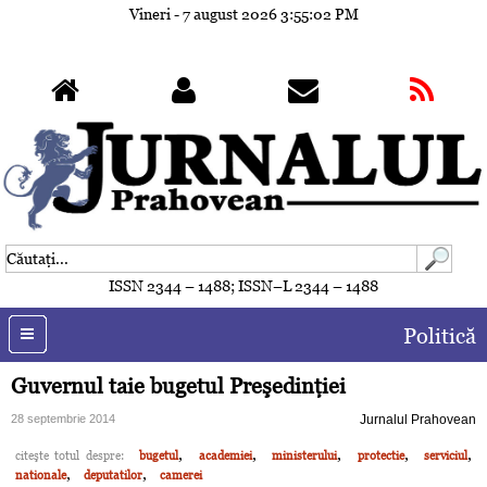
Vineri - 7 august 2026
3:55:05 PM
ISSN 2344 – 1488; ISSN–L 2344 – 1488
Politică
Guvernul taie bugetul Preşedinţiei
28 septembrie 2014
Jurnalul Prahovean
,
,
,
,
,
citeşte totul despre:
bugetul
academiei
ministerului
protectie
serviciul
,
,
nationale
deputatilor
camerei