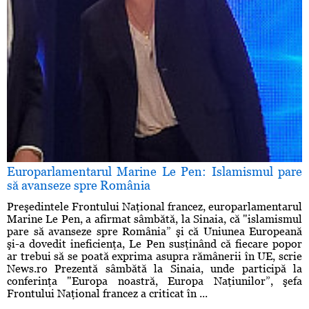
Europarlamentarul Marine Le Pen: Islamismul pare
să avanseze spre România
Preşedintele Frontului Naţional francez, europarlamentarul
Marine Le Pen, a afirmat sâmbătă, la Sinaia, că "islamismul
pare să avanseze spre România” şi că Uniunea Europeană
şi-a dovedit ineficienţa, Le Pen susţinând că fiecare popor
ar trebui să se poată exprima asupra rămânerii în UE, scrie
News.ro Prezentă sâmbătă la Sinaia, unde participă la
conferinţa "Europa noastră, Europa Naţiunilor”, şefa
Frontului Naţional francez a criticat în ...