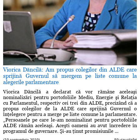
Viorica Dăncilă: Am propus colegilor din ALDE care
sprijină Guvernul să mergem pe liste comune la
alegerile parlamentare
Viorica Dăncilă a declarat că vor rămâne aceleaşi
nominalizări pentru portofoliile Mediu, Energie şi Relaţia
cu Parlamentul, respectiv cei trei din ALDE, precizând că a
propus colegilor de la ALDE care sprijină Guvernul o
înţelegere pentru a merge pe liste comune la parlamentare.
„Persoanele pe care le-am nominalizat pentru portofoliile
ALDE rămân aceleaşi. Aceşti oameni au avut încredere în
programul de guvernare. Şi-au ţinut promisiunile ...