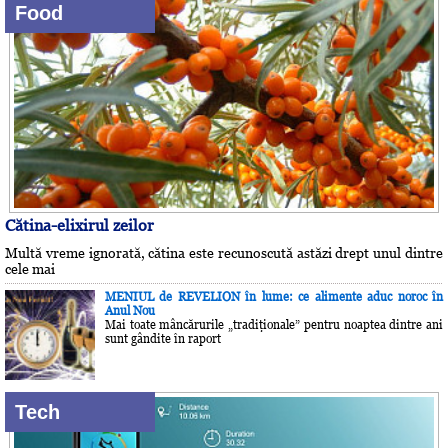
Food
Cătina-elixirul zeilor
Multă vreme ignorată, cătina este recunoscută astăzi drept unul dintre
cele mai
MENIUL de REVELION în lume: ce alimente aduc noroc în
Anul Nou
Mai toate mâncărurile „tradiţionale” pentru noaptea dintre ani
sunt gândite în raport
Tech