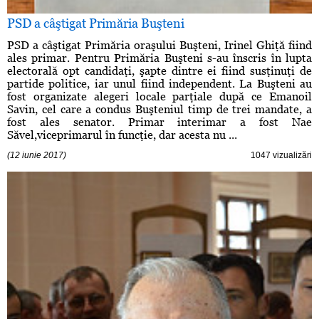
PSD a câştigat Primăria Buşteni
PSD a câştigat Primăria oraşului Buşteni, Irinel Ghiţă fiind
ales primar. Pentru Primăria Buşteni s-au înscris în lupta
electorală opt candidaţi, şapte dintre ei fiind susţinuţi de
partide politice, iar unul fiind independent. La Buşteni au
fost organizate alegeri locale parţiale după ce Emanoil
Savin, cel care a condus Buşteniul timp de trei mandate, a
fost ales senator. Primar interimar a fost Nae
Săvel,viceprimarul în funcţie, dar acesta nu ...
(12 iunie 2017)
1047 vizualizări