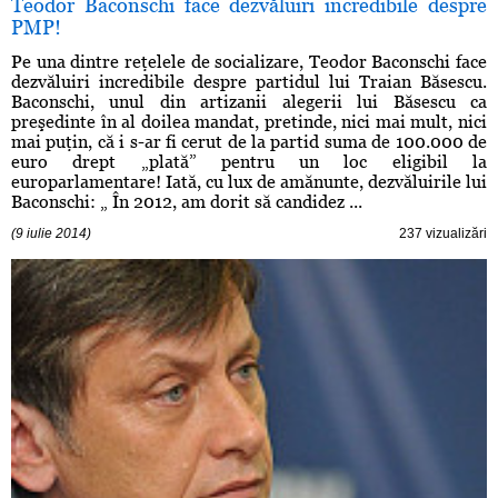
Teodor Baconschi face dezvăluiri incredibile despre
PMP!
Pe una dintre reţelele de socializare, Teodor Baconschi face
dezvăluiri incredibile despre partidul lui Traian Băsescu.
Baconschi, unul din artizanii alegerii lui Băsescu ca
preşedinte în al doilea mandat, pretinde, nici mai mult, nici
mai puţin, că i s-ar fi cerut de la partid suma de 100.000 de
euro drept „plată” pentru un loc eligibil la
europarlamentare! Iată, cu lux de amănunte, dezvăluirile lui
Baconschi: „ În 2012, am dorit să candidez ...
(9 iulie 2014)
237 vizualizări