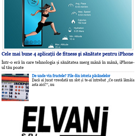
Cele mai bune 4 aplicaţii de fitness şi sănătate pentru iPhone
Într-o eră în care tehnologia și sănătatea merg mână în mână, iPhone-
ul tău poate
De unde vin fructele? File din istoria păcănelelor
Dacă ai jucat vreodată un slot și te-ai întrebat „Ce caută lămâia
asta aici?”, nu