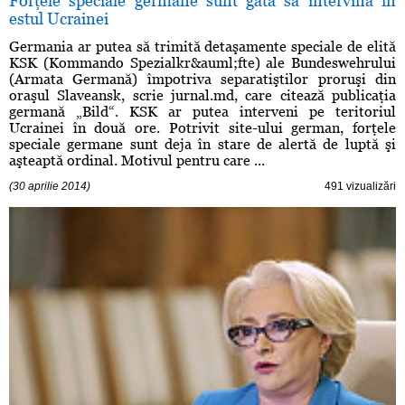
Forţele speciale germane sunt gata să intervină în
estul Ucrainei
Germania ar putea să trimită detaşamente speciale de elită
KSK (Kommando Spezialkr&auml;fte) ale Bundeswehrului
(Armata Germană) împotriva separatiştilor proruşi din
oraşul Slaveansk, scrie jurnal.md, care citează publicaţia
germană „Bild“. KSK ar putea interveni pe teritoriul
Ucrainei în două ore. Potrivit site-ului german, forţele
speciale germane sunt deja în stare de alertă de luptă şi
aşteaptă ordinal. Motivul pentru care ...
(30 aprilie 2014)
491 vizualizări