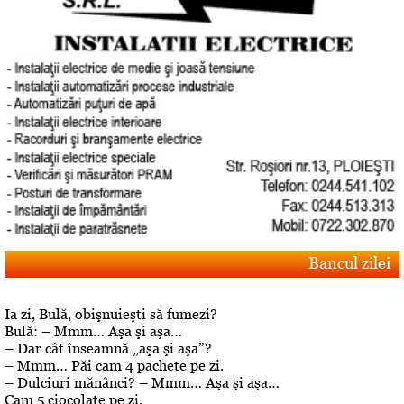
Bancul zilei
Ia zi, Bulă, obişnuieşti să fumezi?
Bulă: – Mmm… Aşa şi aşa…
– Dar cât înseamnă „aşa şi aşa”?
– Mmm… Păi cam 4 pachete pe zi.
– Dulciuri mănânci? – Mmm… Aşa şi aşa…
Cam 5 ciocolate pe zi.