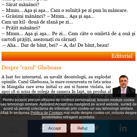
– Sărat mănânci?
– Mmm… Aşa şi aşa… Cam o solniţă pe zi pun în mâncare.
– Grăsimi mănânci? – Mmm… Aşa şi aşa…
Cam un kil- două de slană pe zi…
– Prăjit mănânci?
– Mmm… Aşa şi aşa… Pe zi… Cam câte o omletă de 4 ouă şi
cartofi prăjiţi, asezonaţi cu cârnaţi
.– Aha… Dar de băut, bei? – A, da! De băut, beau!
Editorial
Despre "cazul" Gheboasa
A luat foc internetul, au navalit deontologii, au explodat
opiniile. Cazul Gheboasa, la mare concurenta cu fata ucisa
in Mangalia care avea initial 12 ani si fusese violata, iar
apoi 18 si ucisa de colega de camera In fapt, un produs al
gradului de cultura aferent unor concetateni, domnul cu
Pentru scopuri precum afișarea de conținut personalizat, folosim module cookie
pricina a fost lasat sa evolueze intr-o siluire a...
sau tehnologii similare. Apăsând Accept sau navigând pe acest website, sunteți de
acord să permiți colectarea de informații prin cookie-uri sau tehnologii similare.
Aflați în secțiunea
Politica de Cookies
mai multe despre cookie-uri, inclusiv despre
Roberta vs Volo! Game, set: Roberta! Partida încă se
posibilitatea retragerii acordului.
joacă...
Conflictele dintre Roberta Anastase şi Andrei Volosevici
sunt vechi. Certurile dintre ei durează mult şi foarte greu