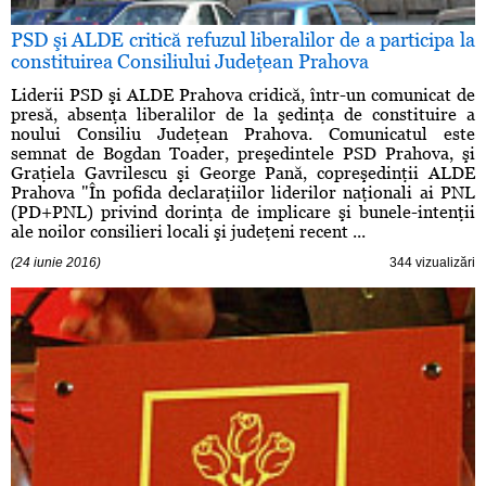
PSD şi ALDE critică refuzul liberalilor de a participa la
constituirea Consiliului Judeţean Prahova
Liderii PSD şi ALDE Prahova cridică, într-un comunicat de
presă, absenţa liberalilor de la şedinţa de constituire a
noului Consiliu Judeţean Prahova. Comunicatul este
semnat de Bogdan Toader, preşedintele PSD Prahova, şi
Graţiela Gavrilescu şi George Pană, copreşedinţii ALDE
Prahova "În pofida declaraţiilor liderilor naţionali ai PNL
(PD+PNL) privind dorinţa de implicare şi bunele-intenţii
ale noilor consilieri locali şi judeţeni recent ...
(24 iunie 2016)
344 vizualizări