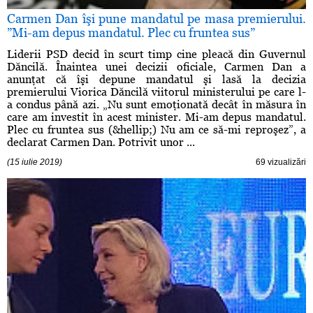
Carmen Dan îşi pune mandatul pe masa premierului.
”Mi-am depus mandatul. Plec cu fruntea sus”
Liderii PSD decid în scurt timp cine pleacă din Guvernul
Dăncilă. Înaintea unei decizii oficiale, Carmen Dan a
anunţat că îşi depune mandatul şi lasă la decizia
premierului Viorica Dăncilă viitorul ministerului pe care l-
a condus până azi. „Nu sunt emoţionată decât în măsura în
care am investit în acest minister. Mi-am depus mandatul.
Plec cu fruntea sus (&hellip;) Nu am ce să-mi reproşez”, a
declarat Carmen Dan. Potrivit unor ...
(15 iulie 2019)
69 vizualizări