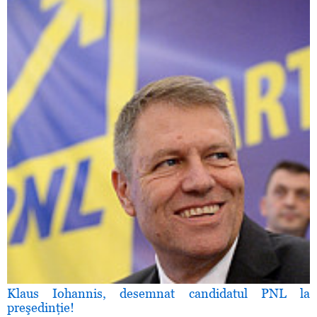
Klaus Iohannis, desemnat candidatul PNL la
preşedinţie!