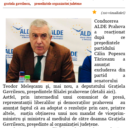
,
gratiela gavrilescu
presedintele organizatiei judetene
(110 vizualizări)
Conducerea
ALDE Prahova
a reacţionat
după ce
preşedintele
partidului
Călin Popescu
Tăriceanu a
anunţat
excluderea din
partid a
senatorului
Teodor Meleşcanu şi, mai nou, a deputatului Graţiela
Gavrilescu, preşedintele filialei prahovene (detalii aici).
Astfel, prin intermediul unui comunicat de presă,
reprezentanţii liberalilor şi democraţilor prahoveni au
anunţat faptul că au adoptat o rezoluţie prin care, printre
altele, susţin obţinerea unui nou mandat de viceprim-
ministru şi ministru al mediului de către doamna Graţiela
Gavrilescu, preşedinte al organizaţiei judeţene.