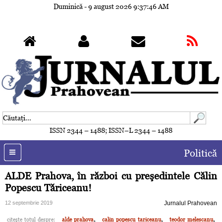
Duminică - 9 august 2026
9:37:49 AM
ISSN 2344 – 1488; ISSN–L 2344 – 1488
Politică
ALDE Prahova, în război cu preşedintele Călin
Popescu Tăriceanu!
12 septembrie 2019
Jurnalul Prahovean
,
,
,
citeşte totul despre:
alde prahova
calin popescu tariceanu
teodor melescanu