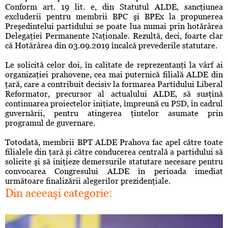
Conform art. 19 lit. e, din Statutul ALDE, sancţiunea
excluderii pentru membrii BPC şi BPEx la propunerea
Preşedintelui partidului se poate lua numai prin hotărârea
Delegaţiei Permanente Naţionale. Rezultă, deci, foarte clar
că Hotărârea din 03.09.2019 încalcă prevederile statutare.
Le solicită celor doi, în calitate de reprezentanţi la vârf ai
organizaţiei prahovene, cea mai puternică filială ALDE din
ţară, care a contribuit decisiv la formarea Partidului Liberal
Reformator, precursor al actualului ALDE, să susţină
continuarea proiectelor iniţiate, împreună cu PSD, în cadrul
guvernării, pentru atingerea ţintelor asumate prin
programul de guvernare.
Totodată, membrii BPT ALDE Prahova fac apel către toate
filialele din ţară şi către conducerea centrală a partidului să
solicite şi să iniţieze demersurile statutare necesare pentru
convocarea Congresului ALDE în perioada imediat
următoare finalizării alegerilor prezidenţiale.
Din aceeaşi categorie: