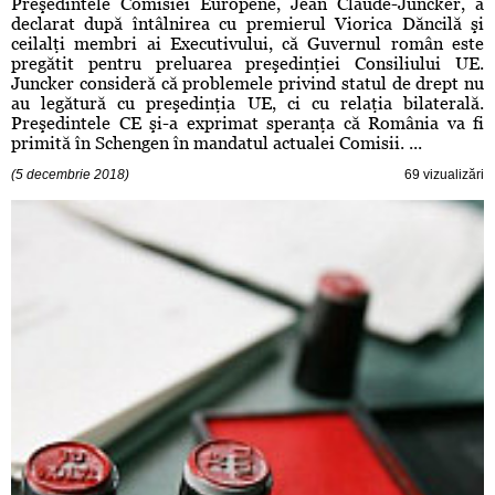
Preşedintele Comisiei Europene, Jean Claude-Juncker, a
declarat după întâlnirea cu premierul Viorica Dăncilă şi
ceilalţi membri ai Executivului, că Guvernul român este
pregătit pentru preluarea preşedinţiei Consiliului UE.
Juncker consideră că problemele privind statul de drept nu
au legătură cu preşedinţia UE, ci cu relaţia bilaterală.
Preşedintele CE şi-a exprimat speranţa că România va fi
primită în Schengen în mandatul actualei Comisii. ...
(5 decembrie 2018)
69 vizualizări