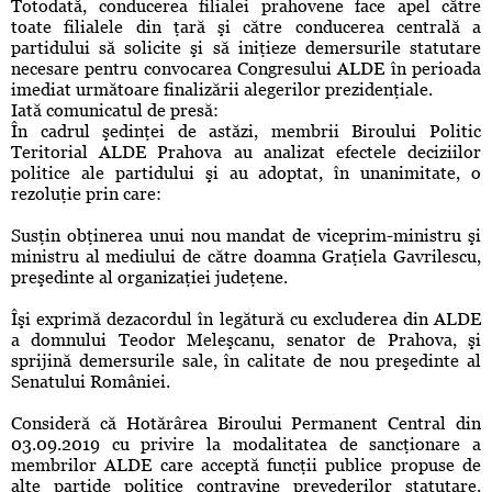
Totodată, conducerea filialei prahovene face apel către
toate filialele din ţară şi către conducerea centrală a
partidului să solicite şi să iniţieze demersurile statutare
necesare pentru convocarea Congresului ALDE în perioada
imediat următoare finalizării alegerilor prezidenţiale.
Iată comunicatul de presă:
În cadrul şedinţei de astăzi, membrii Biroului Politic
Teritorial ALDE Prahova au analizat efectele deciziilor
politice ale partidului şi au adoptat, în unanimitate, o
rezoluţie prin care:
Susţin obţinerea unui nou mandat de viceprim-ministru şi
ministru al mediului de către doamna Graţiela Gavrilescu,
preşedinte al organizaţiei judeţene.
Îşi exprimă dezacordul în legătură cu excluderea din ALDE
a domnului Teodor Meleşcanu, senator de Prahova, şi
sprijină demersurile sale, în calitate de nou preşedinte al
Senatului României.
Consideră că Hotărârea Biroului Permanent Central din
03.09.2019 cu privire la modalitatea de sancţionare a
membrilor ALDE care acceptă funcţii publice propuse de
alte partide politice contravine prevederilor statutare.