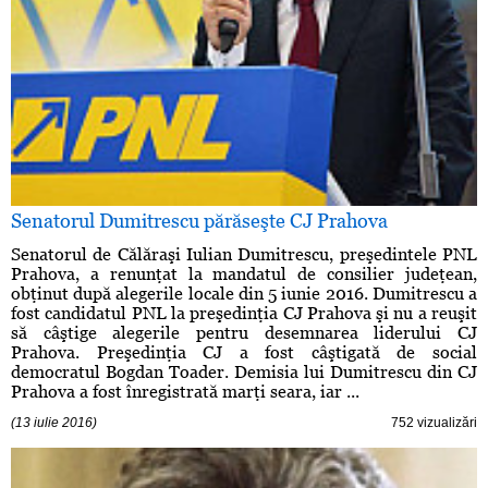
Senatorul Dumitrescu părăseşte CJ Prahova
Senatorul de Călăraşi Iulian Dumitrescu, preşedintele PNL
Prahova, a renunţat la mandatul de consilier judeţean,
obţinut după alegerile locale din 5 iunie 2016. Dumitrescu a
fost candidatul PNL la preşedinţia CJ Prahova şi nu a reuşit
să câştige alegerile pentru desemnarea liderului CJ
Prahova. Preşedinţia CJ a fost câştigată de social
democratul Bogdan Toader. Demisia lui Dumitrescu din CJ
Prahova a fost înregistrată marţi seara, iar ...
(13 iulie 2016)
752 vizualizări