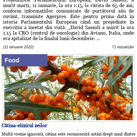
murit marţi, 11 ianuarie, la ora 1:15, la vârsta de 65 de ani,
conform informaţiilor comunicate de purtătorul său de
cuvânt, transmite Agerpres. Este pentru prima dată în
istoria Parlamentului European când un preşedinte în
exerciţiu a încetat din viaţă. „David Sassoli a murit la ora
1.15 la CRO (centrul de oncologie) din Aviano, Italia, unde
era spitalizat de la finalul lunii decembrie. ...
(11 ianuarie 2022)
71 vizualizări
Food
Cătina-elixirul zeilor
Multă vreme ignorată, cătina este recunoscută astăzi drept unul dintre