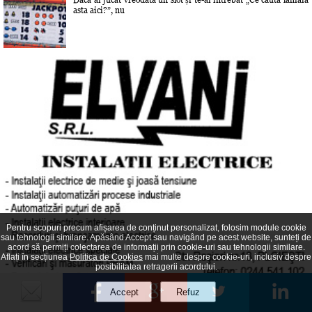
asta aici?”, nu
Pentru scopuri precum afișarea de conținut personalizat, folosim module cookie
sau tehnologii similare. Apăsând Accept sau navigând pe acest website, sunteți de
acord să permiți colectarea de informații prin cookie-uri sau tehnologii similare.
Aflați în secțiunea
Politica de Cookies
mai multe despre cookie-uri, inclusiv despre
posibilitatea retragerii acordului.