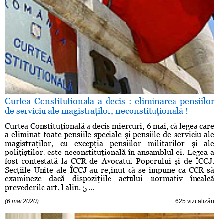
Curtea Constitutionala a decis : eliminarea pensiilor
de serviciu ale magistraţilor, neconstituţională !
Curtea Constituţională a decis miercuri, 6 mai, că legea care
a eliminat toate pensiile speciale şi pensiile de serviciu ale
magistraţilor, cu excepţia pensiilor militarilor şi ale
poliţiştilor, este neconstituţională în ansamblul ei. Legea a
fost contestată la CCR de Avocatul Poporului şi de ÎCCJ.
Secţiile Unite ale ÎCCJ au reţinut că se impune ca CCR să
examineze dacă dispoziţiile actului normativ încalcă
prevederile art. l alin. 5 ...
(6 mai 2020)
625 vizualizări