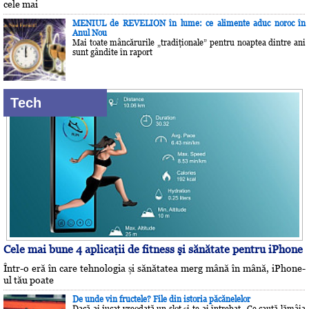
cele mai
MENIUL de REVELION în lume: ce alimente aduc noroc în
Anul Nou
Mai toate mâncărurile „tradiţionale” pentru noaptea dintre ani
sunt gândite în raport
Tech
Cele mai bune 4 aplicaţii de fitness şi sănătate pentru iPhone
Într-o eră în care tehnologia și sănătatea merg mână în mână, iPhone-
ul tău poate
De unde vin fructele? File din istoria păcănelelor
Dacă ai jucat vreodată un slot și te-ai întrebat „Ce caută lămâia