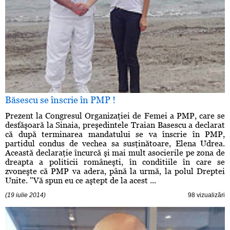
Băsescu se înscrie în PMP !
Prezent la Congresul Organizaţiei de Femei a PMP, care se
desfăşoară la Sinaia, preşedintele Traian Basescu a declarat
că după terminarea mandatului se va înscrie în PMP,
partidul condus de vechea sa susţinătoare, Elena Udrea.
Această declaraţie încurcă şi mai mult asocierile pe zona de
dreapta a politicii româneşti, în conditiile în care se
zvoneşte că PMP va adera, până la urmă, la polul Dreptei
Unite. "Vă spun eu ce aştept de la acest ...
(19 iulie 2014)
98 vizualizări