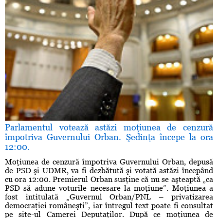
Parlamentul votează astăzi moţiunea de cenzură
împotriva Guvernului Orban. Şedinţa începe la ora
12:00.
Moţiunea de cenzură împotriva Guvernului Orban, depusă
de PSD şi UDMR, va fi dezbătută şi votată astăzi începând
cu ora 12:00. Premierul Orban susţine că nu se aşteaptă „ca
PSD să adune voturile necesare la moţiune”. Moţiunea a
fost intitulată „Guvernul Orban/PNL – privatizarea
democraţiei româneşti”, iar întregul text poate fi consultat
pe site-ul Camerei Deputaţilor. După ce moţiunea de