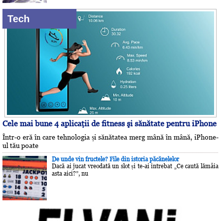
Tech
Cele mai bune 4 aplicaţii de fitness şi sănătate pentru iPhone
Într-o eră în care tehnologia și sănătatea merg mână în mână, iPhone-
ul tău poate
De unde vin fructele? File din istoria păcănelelor
Dacă ai jucat vreodată un slot și te-ai întrebat „Ce caută lămâia
asta aici?”, nu