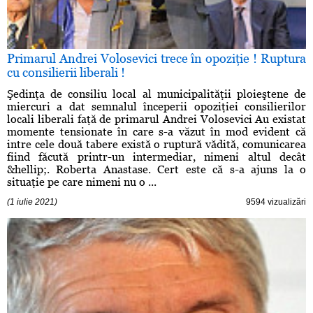
Primarul Andrei Volosevici trece în opoziţie ! Ruptura
cu consilierii liberali !
Şedinţa de consiliu local al municipalităţii ploieştene de
miercuri a dat semnalul începerii opoziţiei consilierilor
locali liberali faţă de primarul Andrei Volosevici Au existat
momente tensionate în care s-a văzut în mod evident că
intre cele două tabere există o ruptură vădită, comunicarea
fiind făcută printr-un intermediar, nimeni altul decât
&hellip;. Roberta Anastase. Cert este că s-a ajuns la o
situaţie pe care nimeni nu o ...
(1 iulie 2021)
9594 vizualizări