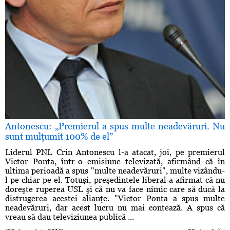
Antonescu: „Premierul a spus multe neadevăruri. Nu
sunt mulţumit 100% de el”
Liderul PNL Crin Antonescu l-a atacat, joi, pe premierul
Victor Ponta, într-o emisiune televizată, afirmând că în
ultima perioadă a spus "multe neadevăruri", multe vizându-
l pe chiar pe el. Totuşi, preşedintele liberal a afirmat că nu
doreşte ruperea USL şi că nu va face nimic care să ducă la
distrugerea acestei alianţe. "Victor Ponta a spus multe
neadevăruri, dar acest lucru nu mai contează. A spus că
vreau să dau televiziunea publică ...