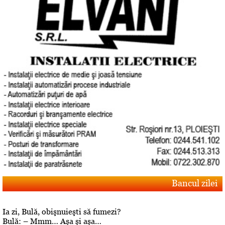
Bancul zilei
Ia zi, Bulă, obişnuieşti să fumezi?
Bulă: – Mmm… Aşa şi aşa…