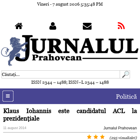
Vineri - 7 august 2026
5:35:51 PM
ISSN 2344 – 1488; ISSN–L 2344 – 1488
Politică
Klaus Iohannis este candidatul ACL la
prezidenţiale
11 august 2014
Jurnalul Prahovean
(295 vizualizări)