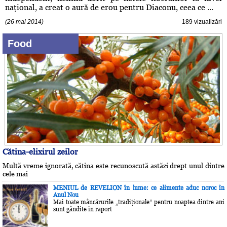
naţional, a creat o aură de erou pentru Diaconu, ceea ce ...
(26 mai 2014)
189 vizualizări
Food
Cătina-elixirul zeilor
Multă vreme ignorată, cătina este recunoscută astăzi drept unul dintre
cele mai
MENIUL de REVELION în lume: ce alimente aduc noroc în
Anul Nou
Mai toate mâncărurile „tradiţionale” pentru noaptea dintre ani
sunt gândite în raport