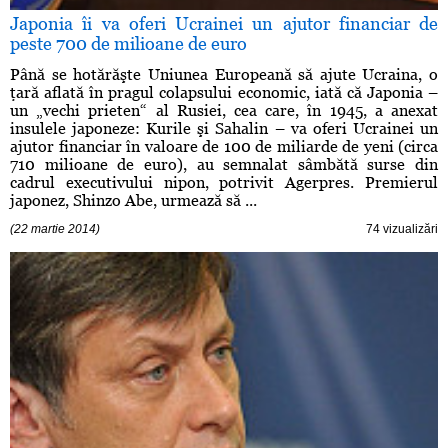
Japonia îi va oferi Ucrainei un ajutor financiar de
peste 700 de milioane de euro
Până se hotărăşte Uniunea Europeană să ajute Ucraina, o
ţară aflată în pragul colapsului economic, iată că Japonia –
un „vechi prieten“ al Rusiei, cea care, în 1945, a anexat
insulele japoneze: Kurile şi Sahalin – va oferi Ucrainei un
ajutor financiar în valoare de 100 de miliarde de yeni (circa
710 milioane de euro), au semnalat sâmbătă surse din
cadrul executivului nipon, potrivit Agerpres. Premierul
japonez, Shinzo Abe, urmează să ...
(22 martie 2014)
74 vizualizări