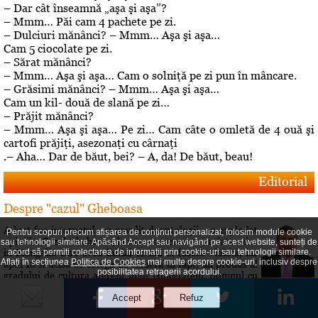
– Dar cât înseamnă „aşa şi aşa”?
– Mmm… Păi cam 4 pachete pe zi.
– Dulciuri mănânci? – Mmm… Aşa şi aşa…
Cam 5 ciocolate pe zi.
– Sărat mănânci?
– Mmm… Aşa şi aşa… Cam o solniţă pe zi pun în mâncare.
– Grăsimi mănânci? – Mmm… Aşa şi aşa…
Cam un kil- două de slană pe zi…
– Prăjit mănânci?
– Mmm… Aşa şi aşa… Pe zi… Cam câte o omletă de 4 ouă şi
cartofi prăjiţi, asezonaţi cu cârnaţi
.– Aha… Dar de băut, bei? – A, da! De băut, beau!
Editorial
Despre "cazul" Gheboasa
A luat foc internetul, au navalit deontologii, au explodat
Pentru scopuri precum afișarea de conținut personalizat, folosim module cookie
opiniile. Cazul Gheboasa, la mare concurenta cu fata ucisa
sau tehnologii similare. Apăsând Accept sau navigând pe acest website, sunteți de
in Mangalia care avea initial 12 ani si fusese violata, iar
acord să permiți colectarea de informații prin cookie-uri sau tehnologii similare.
Aflați în secțiunea
Politica de Cookies
mai multe despre cookie-uri, inclusiv despre
apoi 18 si ucisa de colega de camera In fapt, un produs al
posibilitatea retragerii acordului.
gradului de cultura aferent unor concetateni, domnul cu
pricina a fost lasat sa evolueze intr-o siluire a...
Roberta vs Volo! Game, set: Roberta! Partida încă se