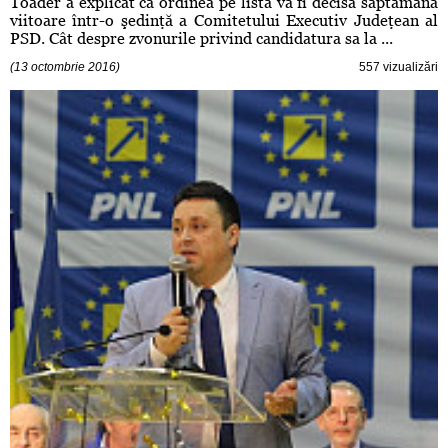
Toader a explicat că ordinea pe listă va fi decisă săptămâna
viitoare într-o şedinţă a Comitetului Executiv Judeţean al
PSD. Cât despre zvonurile privind candidatura sa la ...
(13 octombrie 2016)
557 vizualizări