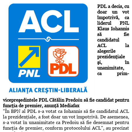
PDL a decis, cu
doar un vot
împotrivă, ca
liderul PNL
Klaus Iohannis
să fie
candidatul
ACL la
alegerile
prezidenţiale
şi, în
unanimitate,
ca prim-
vicepreşedintele PDL Cătălin Predoiu să fie candidat pentru
funcţia de premier, anunţă Mediafax
"În BPN al PDL s-a votat ca Iohannis să fie candidatul ACL
la prezidenţiale, a fost doar un vot împotrivă. De asemenea,
s-a votat în unanimitate ca Predoiu să fie desemnat pentru
funcţia de premier, conform protocolului ACL", au precizat