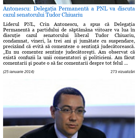
Antonescu: Delegaţia Permanentă a PNL va discuta
cazul senatorului Tudor Chiuariu
Liderul PNL, Crin Antonescu, a spus că Delegaţia
Permanentă a partidului de săptămâna viitoare va lua în
discuţie cazul senatorului liberal Tudor Chiuariu,
condamnat, vineri, la trei ani şi jumătate cu suspendare,
precizând că evită să comenteze o sentinţă judecătorească.
„Eu nu comentez sentinţe judecătoreşti. Am observat că
există confuzii la unii comentatori şi politicieni. Am făcut
comentarii şi poate o să fac comentarii despre tot felul ...
(25 ianuarie 2014)
273 vizualizări