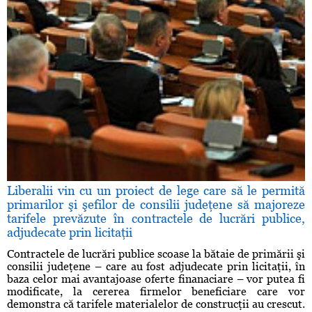
Liberalii vin cu un proiect de lege care să le permită
primarilor şi şefilor de consilii judeţene să majoreze
tarifele prevăzute în contractele de lucrări publice,
adjudecate prin licitaţii
Contractele de lucrări publice scoase la bătaie de primării şi
consilii judeţene – care au fost adjudecate prin licitaţii, în
baza celor mai avantajoase oferte finanaciare – vor putea fi
modificate, la cererea firmelor beneficiare care vor
demonstra că tarifele materialelor de construcţii au crescut.