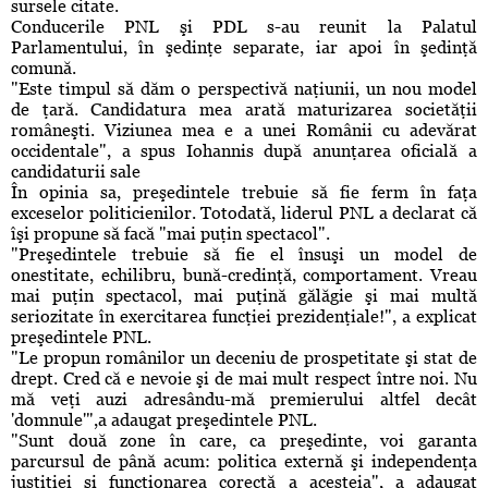
sursele citate.
Conducerile PNL şi PDL s-au reunit la Palatul
Parlamentului, în şedinţe separate, iar apoi în şedinţă
comună.
"Este timpul să dăm o perspectivă naţiunii, un nou model
de ţară. Candidatura mea arată maturizarea societăţii
româneşti. Viziunea mea e a unei Românii cu adevărat
occidentale", a spus Iohannis după anunţarea oficială a
candidaturii sale
În opinia sa, preşedintele trebuie să fie ferm în faţa
exceselor politicienilor. Totodată, liderul PNL a declarat că
îşi propune să facă "mai puţin spectacol".
"Preşedintele trebuie să fie el însuşi un model de
onestitate, echilibru, bună-credinţă, comportament. Vreau
mai puţin spectacol, mai puţină gălăgie şi mai multă
seriozitate în exercitarea funcţiei prezidenţiale!", a explicat
preşedintele PNL.
"Le propun românilor un deceniu de prospetitate şi stat de
drept. Cred că e nevoie şi de mai mult respect între noi. Nu
mă veţi auzi adresându-mă premierului altfel decât
'domnule'",a adaugat preşedintele PNL.
"Sunt două zone în care, ca preşedinte, voi garanta
parcursul de până acum: politica externă şi independenţa
justiţiei şi funcţionarea corectă a acesteia", a adaugat