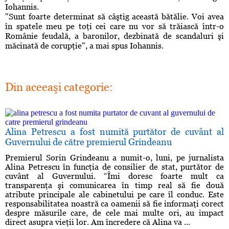
Iohannis.
"Sunt foarte determinat să câştig această bătălie. Voi avea
în spatele meu pe toţi cei care nu vor să trăiască într-o
Românie feudală, a baronilor, dezbinată de scandaluri şi
măcinată de corupţie", a mai spus Iohannis.
Din aceeaşi categorie:
Alina Petrescu a fost numită purtător de cuvânt al
Guvernului de către premierul Grindeanu
Premierul Sorin Grindeanu a numit-o, luni, pe jurnalista
Alina Petrescu în funcţia de consilier de stat, purtător de
cuvânt al Guvernului. “Îmi doresc foarte mult ca
transparenţa şi comunicarea în timp real să fie două
atribute principale ale cabinetului pe care îl conduc. Este
responsabilitatea noastră ca oamenii să fie informaţi corect
despre măsurile care, de cele mai multe ori, au impact
direct asupra vieţii lor. Am încredere că Alina va ...