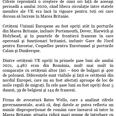
Cifrele reprezintă o creştere de cinci ori faţă de aceeaşi
perioadă a anului 2020, când libera circulaţie între statele
membre ale UE era încă în vigoare pentru toţi cei care
doreau să lucreze în Marea Britanie.
Cetăţeni Uniunii Europene au fost opriţi atât în porturile
din Marea Britanie, inclusiv Portsmouth, Dover, Harwich şi
Holyhead, şi în punctele de frontieră franceze în care
operează şi funcţionari britanici, inclusiv Gare du Nord
pentru Eurostar, Coquelles pentru Eurotunnel şi porturile
Calais şi Dunkerque.
Dintre cetăţenii UE opriţi în primele şase luni ale anului
2021, 4.482 erau din România, mult mai mult în
comparaţie cu cetăţenii altor ţări – 600 de bulgari şi 400
de polonezi. Diferenţele sunt vizibile şi faţă ce cetăţenii din
nordul Europei, care nu au fost afectaţi aproape de loc de
noile reguli de migraţi. În cele şase luni au fost opriţi doar 5
danezi, 59 de belgieni şi 144 de francezi.
Firma de avocatură Bates Wells, care a analizat cifrele
guvernamentale, arată că, deşi datele ar putea reflecta un
număr disproporţionat de români care încearcă să intre în
Marea Britanie, situaţia ridică mari semne de întrebare cu