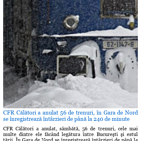
CFR Călători a anulat 56 de trenuri, în Gara de Nord
se înregistrează întârzieri de până la 240 de minute
CFR Călători a anulat, sâmbătă, 56 de trenuri, cele mai
multe dintre ele făcând legătura între Bucureşti şi estul
ţării. În Gara de Nord se înregistrează întârzieri de până la