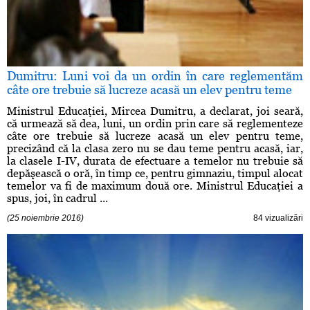
Dumitru: Luni voi da un ordin în care reglementăm
câte ore trebuie să lucreze acasă un elev pentru teme
Ministrul Educaţiei, Mircea Dumitru, a declarat, joi seară,
că urmează să dea, luni, un ordin prin care să reglementeze
câte ore trebuie să lucreze acasă un elev pentru teme,
precizând că la clasa zero nu se dau teme pentru acasă, iar,
la clasele I-IV, durata de efectuare a temelor nu trebuie să
depăşească o oră, în timp ce, pentru gimnaziu, timpul alocat
temelor va fi de maximum două ore. Ministrul Educaţiei a
spus, joi, în cadrul ...
(25 noiembrie 2016)
84 vizualizări