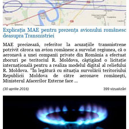
Explicaţia MAE pentru prezenţa avionului românesc
deasupra Transnistriei
MAE precizează, referitor la acuzaţiile transnistrene
potrivit cărora un avion românesc a survolat regiunea, că o
aeronavă a unei companii private din România a efectuat
zboruri pe teritoriul R. Moldova, câştigând o licitaţie
internaţională pentru a realiza modelul digital al reliefului
R. Moldova. "În legătură cu situaţia survolării teritoriului
Republicii Moldova de către aeronave româneşti,
Ministerul Afacerilor Externe face ...
(30 aprilie 2016)
399 vizualizări