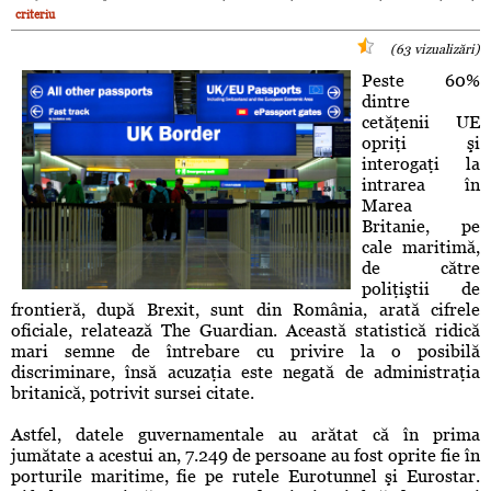
criteriu
(63 vizualizări)
Peste 60%
dintre
cetăţenii UE
opriţi şi
interogaţi la
intrarea în
Marea
Britanie, pe
cale maritimă,
de către
poliţiştii de
frontieră, după Brexit, sunt din România, arată cifrele
oficiale, relatează The Guardian. Această statistică ridică
mari semne de întrebare cu privire la o posibilă
discriminare, însă acuzaţia este negată de administraţia
britanică, potrivit sursei citate.
Astfel, datele guvernamentale au arătat că în prima
jumătate a acestui an, 7.249 de persoane au fost oprite fie în
porturile maritime, fie pe rutele Eurotunnel şi Eurostar.