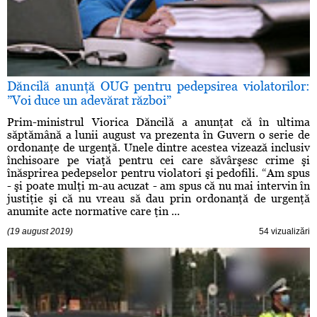
Dăncilă anunţă OUG pentru pedepsirea violatorilor:
”Voi duce un adevărat război”
Prim-ministrul Viorica Dăncilă a anunţat că în ultima
săptămână a lunii august va prezenta în Guvern o serie de
ordonanţe de urgenţă. Unele dintre acestea vizează inclusiv
închisoare pe viaţă pentru cei care săvârşesc crime şi
înăsprirea pedepselor pentru violatori şi pedofili. “Am spus
- şi poate mulţi m-au acuzat - am spus că nu mai intervin în
justiţie şi că nu vreau să dau prin ordonanţă de urgenţă
anumite acte normative care ţin ...
(19 august 2019)
54 vizualizări