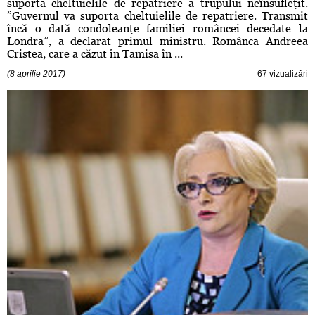
suporta cheltuielile de repatriere a trupului neînsufleţit.
”Guvernul va suporta cheltuielile de repatriere. Transmit
încă o dată condoleanţe familiei româncei decedate la
Londra”, a declarat primul ministru. Românca Andreea
Cristea, care a căzut în Tamisa în ...
(8 aprilie 2017)
67 vizualizări