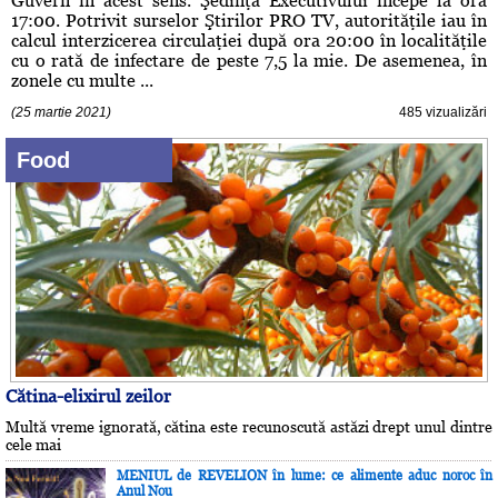
Guvern în acest sens. Şedinţa Executivului începe la ora
17:00. Potrivit surselor Ştirilor PRO TV, autorităţile iau în
calcul interzicerea circulaţiei după ora 20:00 în localităţile
cu o rată de infectare de peste 7,5 la mie. De asemenea, în
zonele cu multe ...
(25 martie 2021)
485 vizualizări
Food
Cătina-elixirul zeilor
Multă vreme ignorată, cătina este recunoscută astăzi drept unul dintre
cele mai
MENIUL de REVELION în lume: ce alimente aduc noroc în
Anul Nou