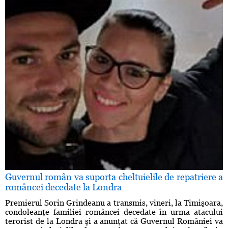
Guvernul român va suporta cheltuielile de repatriere a
româncei decedate la Londra
Premierul Sorin Grindeanu a transmis, vineri, la Timişoara,
condoleanţe familiei româncei decedate în urma atacului
terorist de la Londra şi a anunţat că Guvernul României va