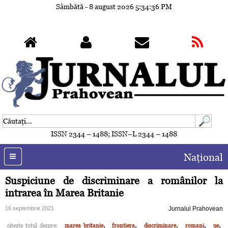
Sâmbătă - 8 august 2026
5:34:39 PM
ISSN 2344 – 1488; ISSN–L 2344 – 1488
Naţional
Suspiciune de discriminare a românilor la
intrarea în Marea Britanie
16 septembrie 2021
Jurnalul Prahovean
,
,
,
,
,
citeşte totul despre:
marea britanie
frontiera
discriminare
romani
ue