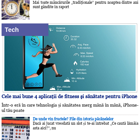
Mai toate mâncărurile „tradiţionale” pentru noaptea dintre ani
sunt gândite în raport
Tech
Cele mai bune 4 aplicaţii de fitness şi sănătate pentru iPhone
Într-o eră în care tehnologia și sănătatea merg mână în mână, iPhone-
ul tău poate
De unde vin fructele? File din istoria păcănelelor
Dacă ai jucat vreodată un slot și te-ai întrebat „Ce caută lămâia
asta aici?”, nu