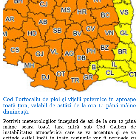
Cod Portocaliu de ploi şi vijelii puternice în aproape
toată ţara, valabil de astăzi de la ora 14 până mâine
dimineaţă.
Potrivit meteorologilor începând de azi de la ora 12 până
mâine seara toată ţara intră sub Cod Galben de
instabilitatea atmosferică care se va accentua şi se va
extinde astfel încât în toate regiunile vor fi perioade cu