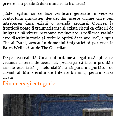
privire la o posibilă discriminare la frontieră.
„Este legitim să se facă verificări generale în vederea
controlului imigraţiei ilegale, dar aceste ultime cifre pun
întrebarea dacă există o agendă ascunsă. Oprirea la
frontieră poate fi traumatizantă şi există riscul ca ofiţerii de
imigraţie să vizeze persoane nevinovate. Profilarea rasială
este discriminatorie şi trebuie oprită dacă are loc”, a spus
Chetal Patel, avocat în domeniul imigraţiei şi partener la
Bates Wells, citat de The Guardian.
De partea cealaltă, Guvernul britanic a negat însă aplicarea
vreunui criteriu de acest fel. „Acuzaţia că facem profilări
rasiale este falsă şi nefondată”, a răspuns un purtător de
cuvânt al Ministerului de Interne britanic, pentru sursa
citată
Din aceeaşi categorie: