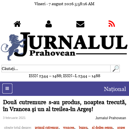
Vineri - 7 august 2026
5:58:19 AM
ISSN 2344 – 1488; ISSN–L 2344 – 1488
Naţional
Două cutremure s-au produs, noaptea trecută,
în Vrancea şi un al treilea-în Argeş!
3 februarie 2021
Jurnalul Prahovean
,
,
,
,
citeşte totul despre:
primul cutremur
vrancea
buzau
al doilea seism
arges