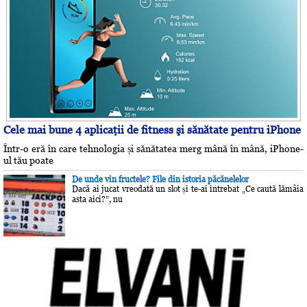
Cele mai bune 4 aplicaţii de fitness şi sănătate pentru iPhone
Într-o eră în care tehnologia și sănătatea merg mână în mână, iPhone-
ul tău poate
De unde vin fructele? File din istoria păcănelelor
Dacă ai jucat vreodată un slot și te-ai întrebat „Ce caută lămâia
asta aici?”, nu