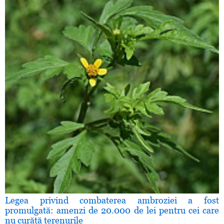
Legea privind combaterea ambroziei a fost
promulgată: amenzi de 20.000 de lei pentru cei care
nu curăţă terenurile