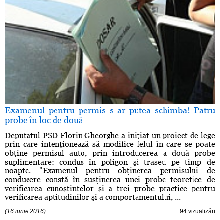
Examenul pentru permis s-ar putea schimba! Patru
probe în loc de două
Deputatul PSD Florin Gheorghe a iniţiat un proiect de lege
prin care intenţionează să modifice felul în care se poate
obţine permisul auto, prin introducerea a două probe
suplimentare: condus în poligon şi traseu pe timp de
noapte. "Examenul pentru obţinerea permisului de
conducere constă în susţinerea unei probe teoretice de
verificarea cunoştinţelor şi a trei probe practice pentru
verificarea aptitudinilor şi a comportamentului, ...
(16 iunie 2016)
94 vizualizări