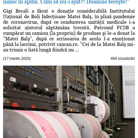
nimic în spital. Cum să nu-i ajut?! Doamne fereşte!”
Gigi Becali a făcut o donaţie considerabilă Institutului
Naţional de Boli Infecţioase Matei Balş, în plină pandemie
de coronavirus, după ce conducerea unităţii medicale i-a
solicitat ajutorul săptămâna trecută. Patronul FCSB a
cumpărat un camion (la propriu) de produse şi le-a donat la
”Matei Balş”, după ce scrisoarea de acolo l-a emoţionat
până la lacrimi, potrivit cancan.ro. ”Cei de la Matei Balş mi-
au trimis o listă lungă fiindcă nu ...
(17 martie 2020)
484 vizualizări