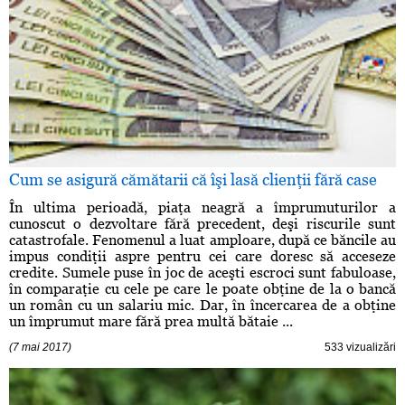
Cum se asigură cămătarii că îşi lasă clienţii fără case
În ultima perioadă, piaţa neagră a împrumuturilor a
cunoscut o dezvoltare fără precedent, deşi riscurile sunt
catastrofale. Fenomenul a luat amploare, după ce băncile au
impus condiţii aspre pentru cei care doresc să acceseze
credite. Sumele puse în joc de aceşti escroci sunt fabuloase,
în comparaţie cu cele pe care le poate obţine de la o bancă
un român cu un salariu mic. Dar, în încercarea de a obţine
un împrumut mare fără prea multă bătaie ...
(7 mai 2017)
533 vizualizări