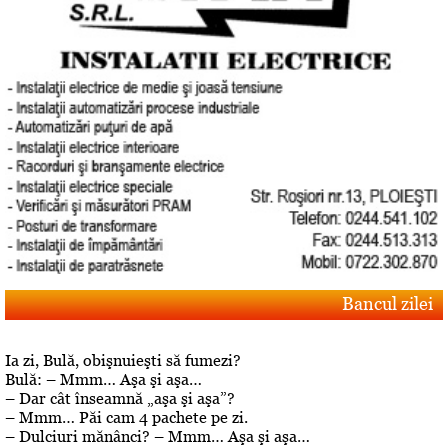
Bancul zilei
Ia zi, Bulă, obişnuieşti să fumezi?
Bulă: – Mmm… Aşa şi aşa…
– Dar cât înseamnă „aşa şi aşa”?
– Mmm… Păi cam 4 pachete pe zi.
– Dulciuri mănânci? – Mmm… Aşa şi aşa…