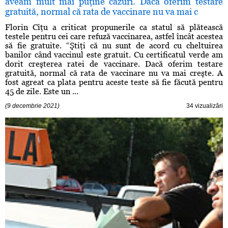
aveam mult mai puţine cazuri. Dacă oferim testare
gratuită, normal că rata de vaccinare nu va mai c
Florin Cîţu a criticat propunerile ca statul să plătească
testele pentru cei care refuză vaccinarea, astfel încât acestea
să fie gratuite. “Ştiţi că nu sunt de acord cu cheltuirea
banilor când vaccinul este gratuit. Cu certificatul verde am
dorit creşterea ratei de vaccinare. Dacă oferim testare
gratuită, normal că rata de vaccinare nu va mai creşte. A
fost agreat ca plata pentru aceste teste să fie făcută pentru
45 de zile. Este un ...
(9 decembrie 2021)
34 vizualizări