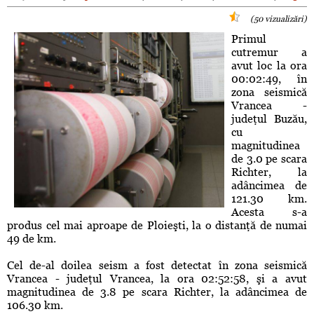
(50 vizualizări)
Primul
cutremur a
avut loc la ora
00:02:49, în
zona seismică
Vrancea -
judeţul Buzău,
cu
magnitudinea
de 3.0 pe scara
Richter, la
adâncimea de
121.30 km.
Acesta s-a
produs cel mai aproape de Ploieşti, la o distanţă de numai
49 de km.
Cel de-al doilea seism a fost detectat în zona seismică
Vrancea - judeţul Vrancea, la ora 02:52:58, şi a avut
magnitudinea de 3.8 pe scara Richter, la adâncimea de
106.30 km.