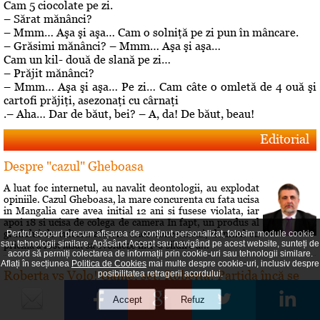
Cam 5 ciocolate pe zi.
– Sărat mănânci?
– Mmm… Aşa şi aşa… Cam o solniţă pe zi pun în mâncare.
– Grăsimi mănânci? – Mmm… Aşa şi aşa…
Cam un kil- două de slană pe zi…
– Prăjit mănânci?
– Mmm… Aşa şi aşa… Pe zi… Cam câte o omletă de 4 ouă şi
cartofi prăjiţi, asezonaţi cu cârnaţi
.– Aha… Dar de băut, bei? – A, da! De băut, beau!
Editorial
Despre "cazul" Gheboasa
A luat foc internetul, au navalit deontologii, au explodat
opiniile. Cazul Gheboasa, la mare concurenta cu fata ucisa
in Mangalia care avea initial 12 ani si fusese violata, iar
apoi 18 si ucisa de colega de camera In fapt, un produs al
gradului de cultura aferent unor concetateni, domnul cu
Pentru scopuri precum afișarea de conținut personalizat, folosim module cookie
sau tehnologii similare. Apăsând Accept sau navigând pe acest website, sunteți de
pricina a fost lasat sa evolueze intr-o siluire a...
acord să permiți colectarea de informații prin cookie-uri sau tehnologii similare.
Aflați în secțiunea
Politica de Cookies
mai multe despre cookie-uri, inclusiv despre
Roberta vs Volo! Game, set: Roberta! Partida încă se
posibilitatea retragerii acordului.
joacă...
Conflictele dintre Roberta Anastase şi Andrei Volosevici