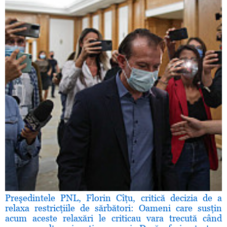
Preşedintele PNL, Florin Cîţu, critică decizia de a
relaxa restricţiile de sărbători: Oameni care susţin
acum aceste relaxări le criticau vara trecută când