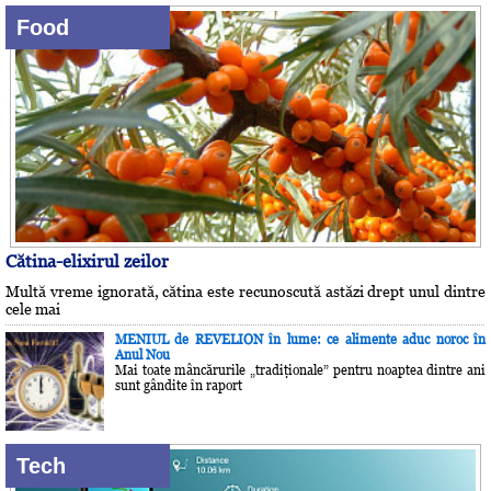
Food
Cătina-elixirul zeilor
Multă vreme ignorată, cătina este recunoscută astăzi drept unul dintre
cele mai
MENIUL de REVELION în lume: ce alimente aduc noroc în
Anul Nou
Mai toate mâncărurile „tradiţionale” pentru noaptea dintre ani
sunt gândite în raport
Tech