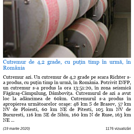
Cutremur de 4,2 grade, cu puţin timp în urmă, în
România
Cutremur azi. Un cutremur de 4,2 grade pe scara Richter s-
a produs, cu puţin timp în urmă, în România. Potrivit INFP,
un cutremur s-a produs la ora 13:51:20, în zona seismică
Făgăraş-Câmpulung, Dâmboviţa. Cutremurul de azi a avut
loc la adâncimea de 60km. Cutremurul s-a produs în
apropierea următoarelor oraşe: 48 km S de Brasov, 57 km
NV de Ploiesti, 60 km NE de Pitesti, 105 km NV de
Bucuresti, 116 km SE de Sibiu, 160 km N de Ruse, 163 km
NE ...
(19 martie 2020)
1176 vizualizări