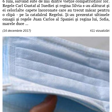
6 luni, salvând sute de mii dintre vieţile compatrioţilor lor.
Regele Carl Gustaf al Suediei şi regina Silvia s-au alăturat şi
ei celorlalte capete încoronate care au trecut măcar pentru
o clipă - pe la catafalcul Regelui. Şi-au prezentat ultimele
omagii şi regele Juan Carlos al Spaniei şi regina lui, Sofia,
marele duce ...
(16 decembrie 2017)
411 vizualizări