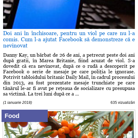
Doi ani în închisoare, pentru un viol pe care nu l-a
comis. Cum l-a ajutat Facebook să demonstreze că e
nevinovat
Danny Kay, un bărbat de 26 de ani, a petrecut peste doi ani
după gratii, în Marea Britanie, fiind acuzat de viol. S-a
dovedit că era nevinovat, după ce o rudă a descoperit pe
Facebook o serie de mesaje pe care poliţia le ignorase.
Potrivit tabloidului britanic Daily Mail, în cadrul procesului
din 2013, au fost prezentate mesaje trunchiate pe care
tânărul le-ar fi avut pe reţeaua de socializare cu presupusa
sa victimă. La trei luni după ce a ...
(1 ianuarie 2018)
635 vizualizări
Food