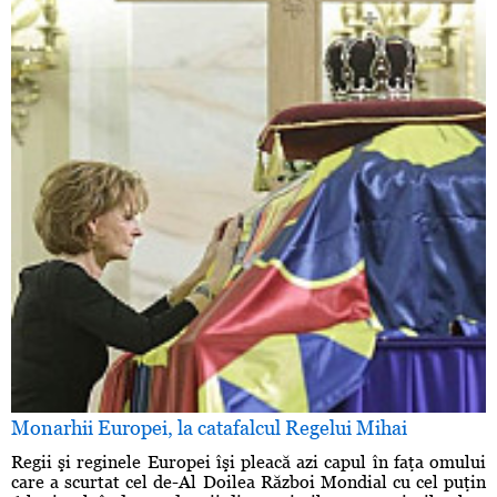
Monarhii Europei, la catafalcul Regelui Mihai
Regii şi reginele Europei îşi pleacă azi capul în faţa omului
care a scurtat cel de-Al Doilea Război Mondial cu cel puţin