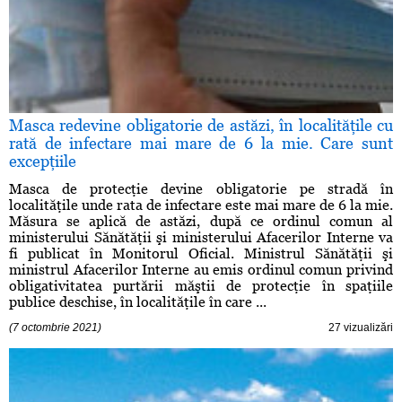
Masca redevine obligatorie de astăzi, în localităţile cu
rată de infectare mai mare de 6 la mie. Care sunt
excepţiile
Masca de protecţie devine obligatorie pe stradă în
localităţile unde rata de infectare este mai mare de 6 la mie.
Măsura se aplică de astăzi, după ce ordinul comun al
ministerului Sănătăţii şi ministerului Afacerilor Interne va
fi publicat în Monitorul Oficial. Ministrul Sănătăţii şi
ministrul Afacerilor Interne au emis ordinul comun privind
obligativitatea purtării măştii de protecţie în spaţiile
publice deschise, în localităţile în care ...
(7 octombrie 2021)
27 vizualizări