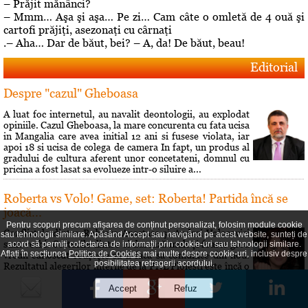
– Prăjit mănânci?
– Mmm… Aşa şi aşa… Pe zi… Cam câte o omletă de 4 ouă şi
cartofi prăjiţi, asezonaţi cu cârnaţi
.– Aha… Dar de băut, bei? – A, da! De băut, beau!
Editorial
Despre "cazul" Gheboasa
A luat foc internetul, au navalit deontologii, au explodat
opiniile. Cazul Gheboasa, la mare concurenta cu fata ucisa
in Mangalia care avea initial 12 ani si fusese violata, iar
apoi 18 si ucisa de colega de camera In fapt, un produs al
gradului de cultura aferent unor concetateni, domnul cu
pricina a fost lasat sa evolueze intr-o siluire a...
Roberta vs Volo! Game, set: Roberta! Partida încă se
joacă...
Pentru scopuri precum afișarea de conținut personalizat, folosim module cookie
Conflictele dintre Roberta Anastase şi Andrei Volosevici
sau tehnologii similare. Apăsând Accept sau navigând pe acest website, sunteți de
sunt vechi. Certurile dintre ei durează mult şi foarte greu
acord să permiți colectarea de informații prin cookie-uri sau tehnologii similare.
Aflați în secțiunea
Politica de Cookies
mai multe despre cookie-uri, inclusiv despre
vreun cunoscut reuşeşte să îi facă să comunice din nou.
posibilitatea retragerii acordului.
Rezultatul alegerilor interne de la PNL Ploieşti este încă o
dovadă a faptului că liberalii au dorit să îi dea o lecţie lui
Volosevici, arâtându-i voalat că nu este pe...