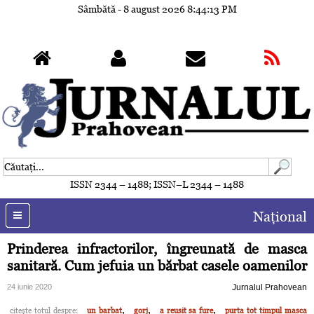
Sâmbătă - 8 august 2026
8:44:16 PM
ISSN 2344 – 1488; ISSN–L 2344 – 1488
Naţional
Prinderea infractorilor, îngreunată de masca
sanitară. Cum jefuia un bărbat casele oamenilor
24 iunie 2020
Jurnalul Prahovean
,
,
,
citeşte totul despre:
un barbat
gorj
a reusit sa fure
purta tot timpul masca