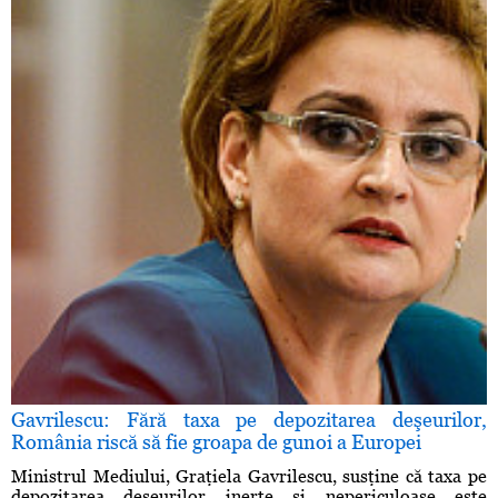
Gavrilescu: Fără taxa pe depozitarea deşeurilor,
România riscă să fie groapa de gunoi a Europei
Ministrul Mediului, Graţiela Gavrilescu, susţine că taxa pe
depozitarea deşeurilor inerte şi nepericuloase este