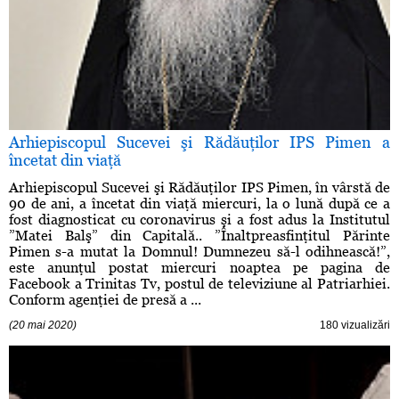
Arhiepiscopul Sucevei şi Rădăuţilor IPS Pimen a
încetat din viaţă
Arhiepiscopul Sucevei şi Rădăuţilor IPS Pimen, în vârstă de
90 de ani, a încetat din viaţă miercuri, la o lună după ce a
fost diagnosticat cu coronavirus şi a fost adus la Institutul
”Matei Balş” din Capitală.. ”Înaltpreasfinţitul Părinte
Pimen s-a mutat la Domnul! Dumnezeu să-l odihnească!”,
este anunţul postat miercuri noaptea pe pagina de
Facebook a Trinitas Tv, postul de televiziune al Patriarhiei.
Conform agenţiei de presă a ...
(20 mai 2020)
180 vizualizări