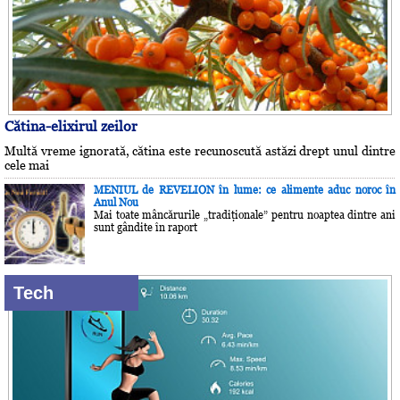
Cătina-elixirul zeilor
Multă vreme ignorată, cătina este recunoscută astăzi drept unul dintre
cele mai
MENIUL de REVELION în lume: ce alimente aduc noroc în
Anul Nou
Mai toate mâncărurile „tradiţionale” pentru noaptea dintre ani
sunt gândite în raport
Tech