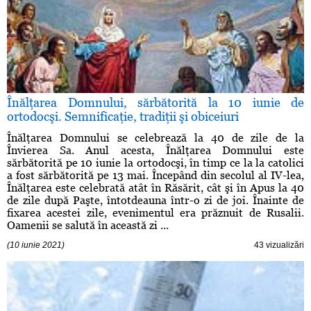
Înălţarea Domnului, sărbătorită la 10 iunie de
ortodocşi. Semnificaţie, tradiţii şi obiceiuri
Înălţarea Domnului se celebrează la 40 de zile de la
Învierea Sa. Anul acesta, Înălţarea Domnului este
sărbătorită pe 10 iunie la ortodocşi, în timp ce la la catolici
a fost sărbătorită pe 13 mai. Începând din secolul al IV-lea,
Înălţarea este celebrată atât în Răsărit, cât şi în Apus la 40
de zile după Paşte, întotdeauna într-o zi de joi. Înainte de
fixarea acestei zile, evenimentul era prăznuit de Rusalii.
Oamenii se salută în această zi ...
(10 iunie 2021)
43 vizualizări