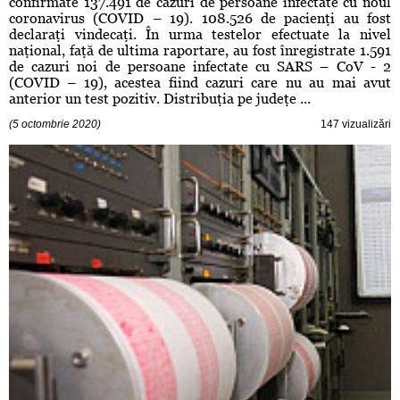
confirmate 137.491 de cazuri de persoane infectate cu noul
coronavirus (COVID – 19). 108.526 de pacienţi au fost
declaraţi vindecaţi. În urma testelor efectuate la nivel
naţional, faţă de ultima raportare, au fost înregistrate 1.591
de cazuri noi de persoane infectate cu SARS – CoV - 2
(COVID – 19), acestea fiind cazuri care nu au mai avut
anterior un test pozitiv. Distribuţia pe judeţe ...
(5 octombrie 2020)
147 vizualizări