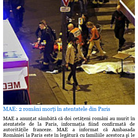
MAE: 2 români morţi în atentatele din Paris
MAE a anunţat sâmbătă că doi cetăţeni români au murit în
atentatele de la Paris, informaţia fiind confirmată de
autorităţile franceze. MAE a informat că Ambasada
României la Paris este în legătură cu familiile acestora şi le