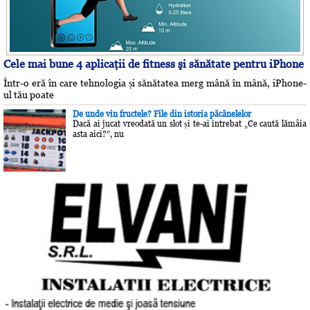
Cele mai bune 4 aplicaţii de fitness şi sănătate pentru iPhone
Într-o eră în care tehnologia și sănătatea merg mână în mână, iPhone-
ul tău poate
De unde vin fructele? File din istoria păcănelelor
Dacă ai jucat vreodată un slot și te-ai întrebat „Ce caută lămâia
asta aici?”, nu