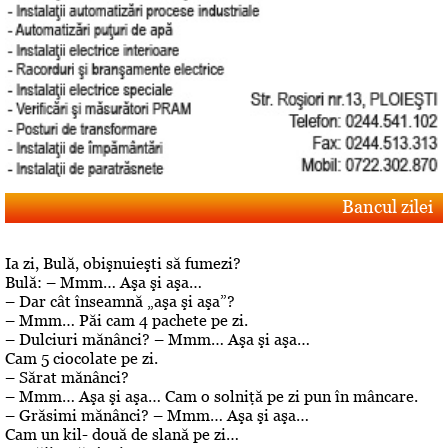
Bancul zilei
Ia zi, Bulă, obişnuieşti să fumezi?
Bulă: – Mmm… Aşa şi aşa…
– Dar cât înseamnă „aşa şi aşa”?
– Mmm… Păi cam 4 pachete pe zi.
– Dulciuri mănânci? – Mmm… Aşa şi aşa…
Cam 5 ciocolate pe zi.
– Sărat mănânci?
– Mmm… Aşa şi aşa… Cam o solniţă pe zi pun în mâncare.
– Grăsimi mănânci? – Mmm… Aşa şi aşa…
Cam un kil- două de slană pe zi…