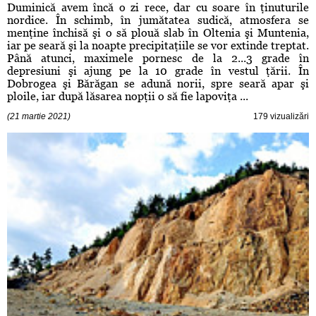
Duminică avem încă o zi rece, dar cu soare în ţinuturile
nordice. În schimb, în jumătatea sudică, atmosfera se
menţine închisă şi o să plouă slab în Oltenia şi Muntenia,
iar pe seară şi la noapte precipitaţiile se vor extinde treptat.
Până atunci, maximele pornesc de la 2...3 grade în
depresiuni şi ajung pe la 10 grade în vestul ţării. În
Dobrogea şi Bărăgan se adună norii, spre seară apar şi
ploile, iar după lăsarea nopţii o să fie lapoviţa ...
(21 martie 2021)
179 vizualizări