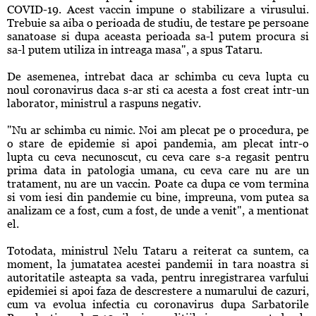
COVID-19. Acest vaccin impune o stabilizare a virusului.
Trebuie sa aiba o perioada de studiu, de testare pe persoane
sanatoase si dupa aceasta perioada sa-l putem procura si
sa-l putem utiliza in intreaga masa", a spus Tataru.
De asemenea, intrebat daca ar schimba cu ceva lupta cu
noul coronavirus daca s-ar sti ca acesta a fost creat intr-un
laborator, ministrul a raspuns negativ.
"Nu ar schimba cu nimic. Noi am plecat pe o procedura, pe
o stare de epidemie si apoi pandemia, am plecat intr-o
lupta cu ceva necunoscut, cu ceva care s-a regasit pentru
prima data in patologia umana, cu ceva care nu are un
tratament, nu are un vaccin. Poate ca dupa ce vom termina
si vom iesi din pandemie cu bine, impreuna, vom putea sa
analizam ce a fost, cum a fost, de unde a venit", a mentionat
el.
Totodata, ministrul Nelu Tataru a reiterat ca suntem, ca
moment, la jumatatea acestei pandemii in tara noastra si
autoritatile asteapta sa vada, pentru inregistrarea varfului
epidemiei si apoi faza de descrestere a numarului de cazuri,
cum va evolua infectia cu coronavirus dupa Sarbatorile