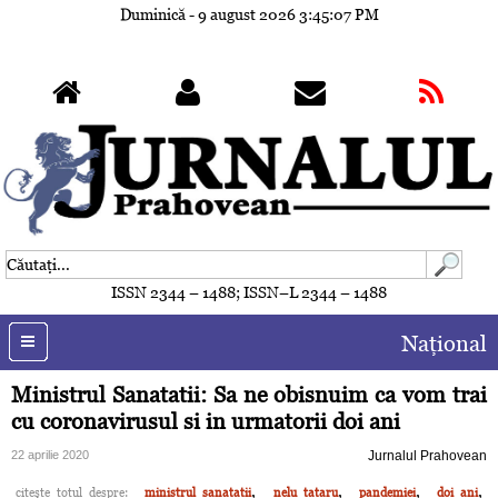
Duminică - 9 august 2026
3:45:10 PM
ISSN 2344 – 1488; ISSN–L 2344 – 1488
Naţional
Ministrul Sanatatii: Sa ne obisnuim ca vom trai
cu coronavirusul si in urmatorii doi ani
22 aprilie 2020
Jurnalul Prahovean
,
,
,
,
citeşte totul despre:
ministrul sanatatii
nelu tataru
pandemiei
doi ani