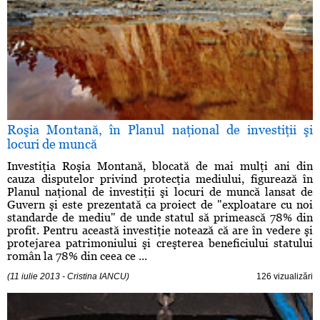
Roşia Montană, în Planul naţional de investiţii şi
locuri de muncă
Investiţia Roşia Montană, blocată de mai mulţi ani din
cauza disputelor privind protecţia mediului, figurează în
Planul naţional de investiţii şi locuri de muncă lansat de
Guvern şi este prezentată ca proiect de "exploatare cu noi
standarde de mediu" de unde statul să primească 78% din
profit. Pentru această investiţie notează că are în vedere şi
protejarea patrimoniului şi creşterea beneficiului statului
român la 78% din ceea ce ...
(11 iulie 2013 - Cristina IANCU)
126 vizualizări