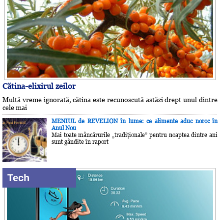
Cătina-elixirul zeilor
Multă vreme ignorată, cătina este recunoscută astăzi drept unul dintre
cele mai
MENIUL de REVELION în lume: ce alimente aduc noroc în
Anul Nou
Mai toate mâncărurile „tradiţionale” pentru noaptea dintre ani
sunt gândite în raport
Tech