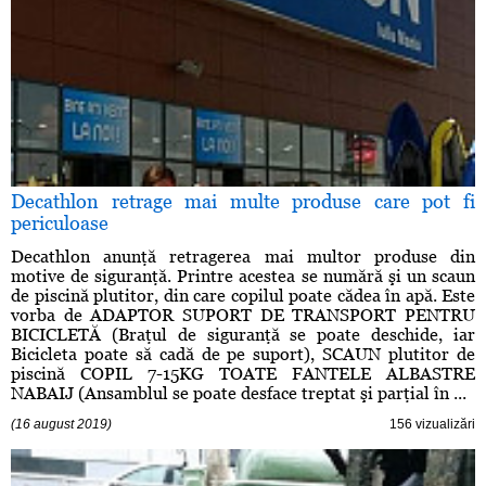
Decathlon retrage mai multe produse care pot fi
periculoase
Decathlon anunţă retragerea mai multor produse din
motive de siguranţă. Printre acestea se numără şi un scaun
de piscină plutitor, din care copilul poate cădea în apă. Este
vorba de ADAPTOR SUPORT DE TRANSPORT PENTRU
BICICLETĂ (Braţul de siguranţă se poate deschide, iar
Bicicleta poate să cadă de pe suport), SCAUN plutitor de
piscină COPIL 7-15KG TOATE FANTELE ALBASTRE
NABAIJ (Ansamblul se poate desface treptat şi parţial în ...
(16 august 2019)
156 vizualizări