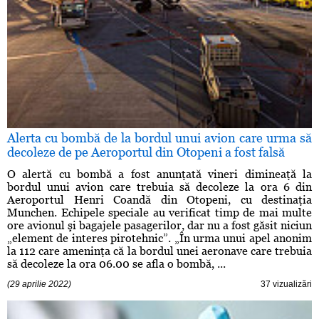
Alerta cu bombă de la bordul unui avion care urma să
decoleze de pe Aeroportul din Otopeni a fost falsă
O alertă cu bombă a fost anunţată vineri dimineaţă la
bordul unui avion care trebuia să decoleze la ora 6 din
Aeroportul Henri Coandă din Otopeni, cu destinaţia
Munchen. Echipele speciale au verificat timp de mai multe
ore avionul şi bagajele pasagerilor, dar nu a fost găsit niciun
„element de interes pirotehnic”. „În urma unui apel anonim
la 112 care ameninţa că la bordul unei aeronave care trebuia
să decoleze la ora 06.00 se afla o bombă, ...
(29 aprilie 2022)
37 vizualizări