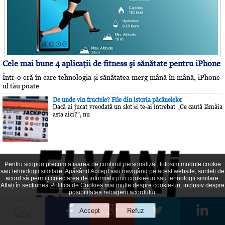
Cele mai bune 4 aplicaţii de fitness şi sănătate pentru iPhone
Într-o eră în care tehnologia și sănătatea merg mână în mână, iPhone-
ul tău poate
De unde vin fructele? File din istoria păcănelelor
Dacă ai jucat vreodată un slot și te-ai întrebat „Ce caută lămâia
asta aici?”, nu
Pentru scopuri precum afișarea de conținut personalizat, folosim module cookie
sau tehnologii similare. Apăsând Accept sau navigând pe acest website, sunteți de
acord să permiți colectarea de informații prin cookie-uri sau tehnologii similare.
Aflați în secțiunea
Politica de Cookies
mai multe despre cookie-uri, inclusiv despre
posibilitatea retragerii acordului.