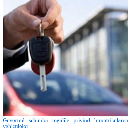
Guvernul schimbă regulile privind înmatricularea
vehiculelor