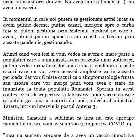
urma in urmatorii doi ani. Nu avem un tratament (...), nu
avem un vaccin.
In momentul in care noi putem sa gestionam astfel incat sa
avem putine decese, putine cazuri, mergem spre o curba
lina si putem gestiona prin sistemul medical pe care il
avem, atunci putem spune ca am reusit sa trecem prin
aceasta pandemie, gestionand-o.
Atunci cand vom iesi si vom vedea ca avem o mare parte a
populatiei care s-a imunizat, avem prezenta unor anticorpi,
putem vedea urmatorii doi ani ca niste epidemii cu niste
cazuri care nu vor avea aceeasi amploare ca in aceasta
perioada, dar vor fi niste cazuri cu o simptomatologie frusta
sau usoara care vor merge pana vom avea o stare de
imunitate la toata populatia Romaniei. Speram in acest
context si in descoperirea si fabricarea unui vaccin cu care
sa putem gestiona urmatorii doi ani", a declarat ministrul
Tataru, intr-un interviu la postul Antena 3.
Ministrul Sanatatii a subliniat ca inca nu este aproape
momentul in care vom avea un vaccin impotriva COVID-19.
"Inca nu suntem aproape de a avea un vaccin impotriva