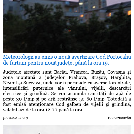
Meteorologii au emis o nouă avertizare Cod Portocaliu
de furtuni pentru nouă judeţe, până la ora 19.
Judeţele afectate sunt Bacău, Vrancea, Buzău, Covasna şi
zona montană a judeţelor Prahova, Braşov, Harghita,
Neamţ şi Suceava, unde vor fi perioade cu averse torenţiale,
intensificări puternice ale vântului, vijelii, descărcări
electrice şi grindină. Se vor acumula cantităţi de apă de
peste 30 l/mp şi pe arii restrânse 50-60 l/mp. Totodată a
fost emisă atenţionare Cod galben de vijelii şi grindină,
valabil azi de la ora 12.00 până la ora ...
(29 iunie 2020)
199 vizualizări