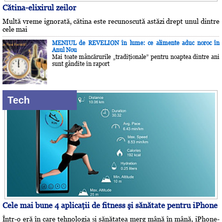
Cătina-elixirul zeilor
Multă vreme ignorată, cătina este recunoscută astăzi drept unul dintre
cele mai
MENIUL de REVELION în lume: ce alimente aduc noroc în
Anul Nou
Mai toate mâncărurile „tradiţionale” pentru noaptea dintre ani
sunt gândite în raport
Tech
Cele mai bune 4 aplicaţii de fitness şi sănătate pentru iPhone
Într-o eră în care tehnologia și sănătatea merg mână în mână, iPhone-