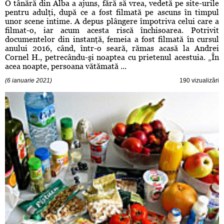
O tânără din Alba a ajuns, fără să vrea, vedetă pe site-urile
pentru adulţi, după ce a fost filmată pe ascuns în timpul
unor scene intime. A depus plângere împotriva celui care a
filmat-o, iar acum acesta riscă închisoarea. Potrivit
documentelor din instanţă, femeia a fost filmată în cursul
anului 2016, când, într-o seară, rămas acasă la Andrei
Cornel H., petrecându-şi noaptea cu prietenul acestuia. „În
acea noapte, persoana vătămată ...
(6 ianuarie 2021)
190 vizualizări