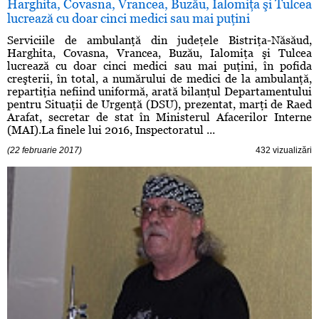
Harghita, Covasna, Vrancea, Buzău, Ialomiţa şi Tulcea
lucrează cu doar cinci medici sau mai puţini
Serviciile de ambulanţă din judeţele Bistriţa-Năsăud,
Harghita, Covasna, Vrancea, Buzău, Ialomiţa şi Tulcea
lucrează cu doar cinci medici sau mai puţini, în pofida
creşterii, în total, a numărului de medici de la ambulanţă,
repartiţia nefiind uniformă, arată bilanţul Departamentului
pentru Situaţii de Urgenţă (DSU), prezentat, marţi de Raed
Arafat, secretar de stat în Ministerul Afacerilor Interne
(MAI).La finele lui 2016, Inspectoratul ...
(22 februarie 2017)
432 vizualizări