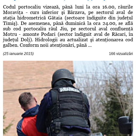
Codul portocaliu vizează, până luni la ora 16.00, râurile
Moraviţa - curs inferior şi Bârzava, pe sectorul aval de
staţia hidrometrică Gătaia (sectoare îndiguite din judeţul
Timiş). De asemenea, până duminică la ora 24.00, se află
sub cod portocaliu râul Jiu, pe sectorul aval confluenţă
Motru - amonte Podari (sector îndiguit aval de Răcari, în
judeţul Dolj). Hidrologii au actualizat şi atenţionarea cod
galben. Conform noii atenţionări, până ...
(25 ianuarie 2015)
166 vizualizări