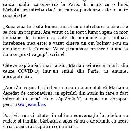
cauza noului
coronavirus
la Paris. În urmă cu o lună,
bărbatul se întreba dacă nu cumva pandemia este o mare
conspiraţie.
„Buna ziua la toata lumea, am si eu o intrebare la cine stie
sa dea un raspuns. Am vazut ca in toata lumea spun ca mor
milioane de oameni si sute de milioane sunt bolnavi
intrebarea mea este: a vazut cineva un om bolnav s-au un
om mort de la Corona? Va rog frumos sa-mi ziceti si mie sa
nu mor prost va pup”, scria el.
Câteva săptămâni mai târziu, Marian Giurea a murit din
cauza
COVID-19
într-un spital din Paris, au anunţat
apropiaţii săi.
„Am rămas şocat, când sora mea m-a anunţat că Marian a
decedat de
coronavirus
, în spitalul din Paris în care a fost
internat în urmă cu o săptămână”, a spus un apropiat
pentru
Gorjeanul.ro
.
Potrivit sursei citate, în ultima conversaţie la telefon cu
rudele şi familia, bărbatul a spus că nu e de glumit cu acest
virus, deşi era sceptic în continuare.