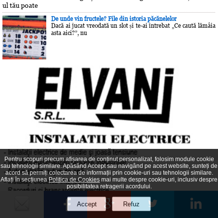
ul tău poate
De unde vin fructele? File din istoria păcănelelor
Dacă ai jucat vreodată un slot și te-ai întrebat „Ce caută lămâia
asta aici?”, nu
Pentru scopuri precum afișarea de conținut personalizat, folosim module cookie
sau tehnologii similare. Apăsând Accept sau navigând pe acest website, sunteți de
acord să permiți colectarea de informații prin cookie-uri sau tehnologii similare.
Aflați în secțiunea
Politica de Cookies
mai multe despre cookie-uri, inclusiv despre
posibilitatea retragerii acordului.