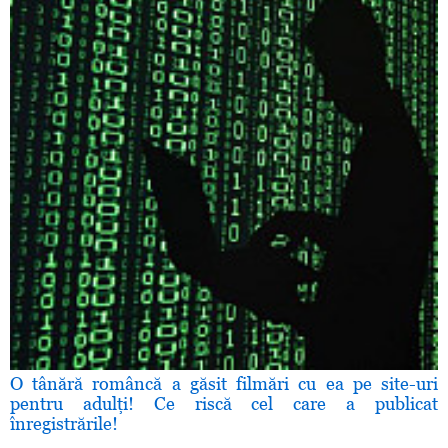
O tânără româncă a găsit filmări cu ea pe site-uri
pentru adulţi! Ce riscă cel care a publicat
înregistrările!