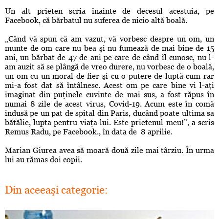
Un alt prieten scria înainte de decesul acestuia, pe
Facebook, că bărbatul nu suferea de nicio altă boală.
„Când vă spun că am vazut, vă vorbesc despre un om, un
munte de om care nu bea şi nu fumează de mai bine de 15
ani, un bărbat de 47 de ani pe care de când îl cunosc, nu l-
am auzit să se plângă de vreo durere, nu vorbesc de o boală,
un om cu un moral de fier şi cu o putere de luptă cum rar
mi-a fost dat să întâlnesc. Acest om pe care bine vi l-aţi
imaginat din puţinele cuvinte de mai sus, a fost răpus în
numai 8 zile de acest virus,
Covid-19
. Acum este în comă
indusă pe un pat de spital din Paris, ducând poate ultima sa
bătălie, lupta pentru viaţa lui. Este prietenul meu!”, a scris
Remus Radu, pe Facebook., în data de 8 aprilie.
Marian Giurea avea să moară două zile mai târziu. În urma
lui au rămas doi copii.
Din aceeaşi categorie: