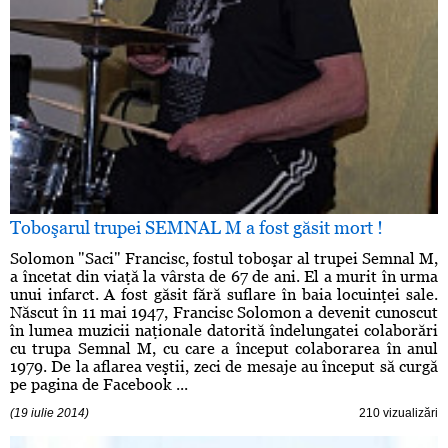
Toboşarul trupei SEMNAL M a fost găsit mort !
Solomon "Saci" Francisc, fostul toboşar al trupei Semnal M,
a încetat din viaţă la vârsta de 67 de ani. El a murit în urma
unui infarct. A fost găsit fără suflare în baia locuinţei sale.
Născut în 11 mai 1947, Francisc Solomon a devenit cunoscut
în lumea muzicii naţionale datorită îndelungatei colaborări
cu trupa Semnal M, cu care a început colaborarea în anul
1979. De la aflarea veştii, zeci de mesaje au început să curgă
pe pagina de Facebook ...
(19 iulie 2014)
210 vizualizări