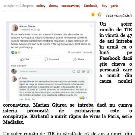
,
,
,
,
,
citeşte totul despre:
sofer
deces
coronavirus
facebook
tir
paris
(154 vizualizări)
Un şofer
român de TIR
în vârstă de 47
de ani întreba
în urmă cu o
lună pe
Facebook dacă
ştie cineva o
persoană care
a murit din
cauza noului
coronavirus
. Marian Giurea se întreba dacă nu cumva
isteria provocată de coronavirus este o
conspiraţie. Bărbatul a murit răpus de virus la Paris, scrie
Mediafax.
Un şofer român de TIR în vârstă de 47 de ani a murit din