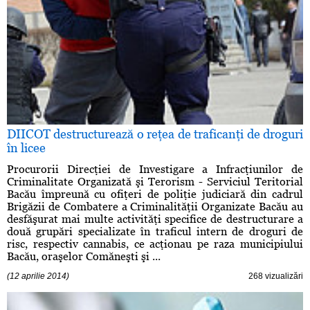
DIICOT destructurează o reţea de traficanţi de droguri
în licee
Procurorii Direcţiei de Investigare a Infracţiunilor de
Criminalitate Organizată şi Terorism - Serviciul Teritorial
Bacău împreună cu ofiţeri de poliţie judiciară din cadrul
Brigăzii de Combatere a Criminalităţii Organizate Bacău au
desfăşurat mai multe activităţi specifice de destructurare a
două grupări specializate în traficul intern de droguri de
risc, respectiv cannabis, ce acţionau pe raza municipiului
Bacău, oraşelor Comăneşti şi ...
(12 aprilie 2014)
268 vizualizări