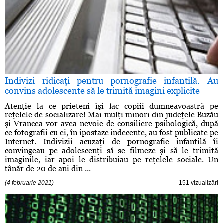
Indivizi ridicaţi pentru pornografie infantilă. Au
convins adolescente să le trimită imagini explicite
Atenţie la ce prieteni îşi fac copiii dumneavoastră pe
reţelele de socializare! Mai mulţi minori din judeţele Buzău
şi Vrancea vor avea nevoie de consiliere psihologică, după
ce fotografii cu ei, în ipostaze indecente, au fost publicate pe
Internet. Indivizii acuzaţi de pornografie infantilă îi
convingeau pe adolescenţi să se filmeze şi să le trimită
imaginile, iar apoi le distribuiau pe reţelele sociale. Un
tânăr de 20 de ani din ...
(4 februarie 2021)
151 vizualizări