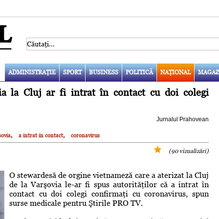
ADMINISTRAŢIE
SPORT
BUSINESS
POLITICĂ
NAŢIONAL
MAGAZ
 la Cluj ar fi intrat în contact cu doi colegi
Jurnalul Prahovean
,
,
sovia
a intrat in contact
coronavirus
(90 vizualizări)
O stewardesă de orgine vietnameză care a aterizat la Cluj
de la Varşovia le-ar fi spus autorităţilor că a intrat în
contact cu doi colegi confirmaţi cu coronavirus, spun
surse medicale pentru Ştirile PRO TV.