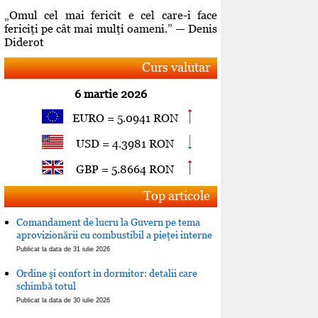
„Omul cel mai fericit e cel care-i face
fericiţi pe cât mai mulţi oameni.” — Denis
Diderot
Curs valutar
6 martie 2026
EURO = 5.0941 RON
USD = 4.3981 RON
GBP = 5.8664 RON
Top articole
Comandament de lucru la Guvern pe tema
aprovizionării cu combustibil a pieţei interne
Publicat la data de 31 iulie 2026
Ordine şi confort in dormitor: detalii care
schimbă totul
Publicat la data de 30 iulie 2026