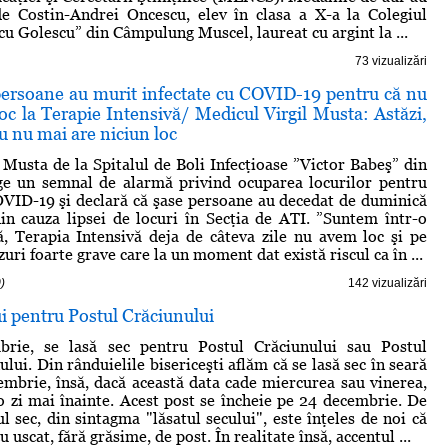
de Costin-Andrei Oncescu, elev în clasa a X-a la Colegiul
cu Golescu” din Câmpulung Muscel, laureat cu argint la ...
73 vizualizări
persoane au murit infectate cu COVID-19 pentru că nu
oc la Terapie Intensivă/ Medicul Virgil Musta: Astăzi,
ru nu mai are niciun loc
 Musta de la Spitalul de Boli Infecţioase ”Victor Babeş” din
ge un semnal de alarmă privind ocuparea locurilor pentru
OVID-19 şi declară că şase persoane au decedat de duminică
din cauza lipsei de locuri în Secţia de ATI. ”Suntem într-o
ilă, Terapia Intensivă deja de câteva zile nu avem loc şi pe
uri foarte grave care la un moment dat există riscul ca în ...
)
142 vizualizări
i pentru Postul Crăciunului
brie, se lasă sec pentru Postul Crăciunului sau Postul
ui. Din rânduielile bisericeşti aflăm că se lasă sec în seară
iembrie, însă, dacă această data cade miercurea sau vinerea,
 o zi mai înainte. Acest post se încheie pe 24 decembrie. De
l sec, din sintagma "lăsatul secului", este înţeles de noi că
u uscat, fără grăsime, de post. În realitate însă, accentul ...