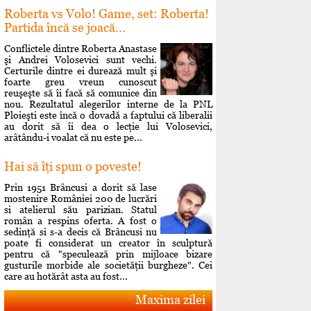
Roberta vs Volo! Game, set: Roberta!
Partida încă se joacă...
Conflictele dintre Roberta Anastase
şi Andrei Volosevici sunt vechi.
Certurile dintre ei durează mult şi
foarte greu vreun cunoscut
reuşeşte să îi facă să comunice din
nou. Rezultatul alegerilor interne de la PNL
Ploieşti este încă o dovadă a faptului că liberalii
au dorit să îi dea o lecţie lui Volosevici,
arâtându-i voalat că nu este pe...
Hai să îţi spun o poveste!
Prin 1951 Brâncusi a dorit să lase
mostenire României 200 de lucrări
si atelierul său parizian. Statul
român a respins oferta. A fost o
sedinţă si s-a decis că Brâncusi nu
poate fi considerat un creator în sculptură
pentru că "speculează prin mijloace bizare
gusturile morbide ale societăţii burgheze". Cei
care au hotărât asta au fost...
Maxima zilei