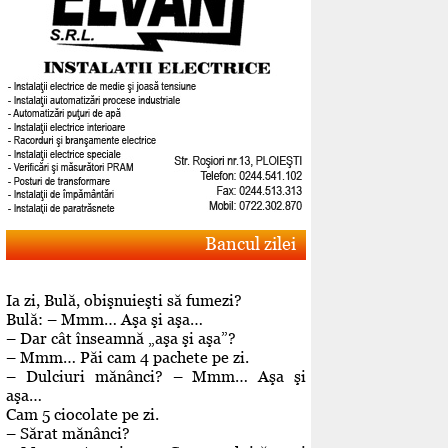
Bancul zilei
Ia zi, Bulă, obişnuieşti să fumezi?
Bulă: – Mmm… Aşa şi aşa…
– Dar cât înseamnă „aşa şi aşa”?
– Mmm… Păi cam 4 pachete pe zi.
– Dulciuri mănânci? – Mmm… Aşa şi
aşa…
Cam 5 ciocolate pe zi.
– Sărat mănânci?