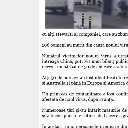
cu alţi stewarzi ai companiei, care au zbu
106 oameni au murit din cauza noului vir
Numărul victimelor noului virus a urcat
întreaga Chină, potrivit unui bilanţ publi
deces - un bărbat de 50 de ani care s-a în
Alţi 50 de bolnavi au fost identificaţi în re
şi Australia şi până în Europa şi America 
Un prim caz de contaminare a fost confi
afectată de noul virus, după Franţa.
Numeroase ţări şi-au întărit măsurile de
şi-a închis punctele rutiere de trecere a gr
În acelaşi timp, persoanele originare din