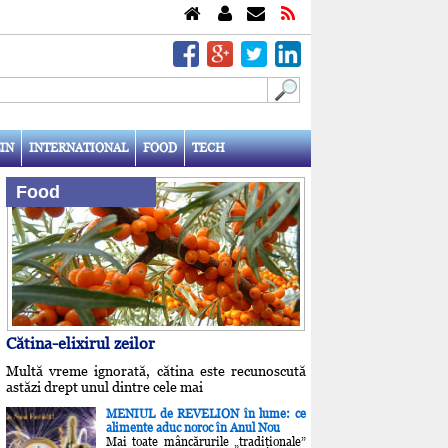
IN
INTERNATIONAL
FOOD
TECH
Food
Cătina-elixirul zeilor
Multă vreme ignorată, cătina este recunoscută
astăzi drept unul dintre cele mai
MENIUL de REVELION în lume: ce
alimente aduc noroc în Anul Nou
Mai toate mâncărurile „tradiţionale”