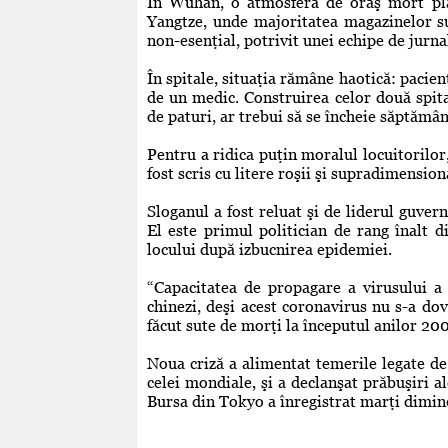
În Wuhan, o atmosferă de oraş mort pla
Yangtze, unde majoritatea magazinelor sun
non-esenţial, potrivit unei echipe de jurna
În spitale, situaţia rămâne haotică: pacien
de un medic. Construirea celor două spita
de paturi, ar trebui să se încheie săptămân
Pentru a ridica puţin moralul locuitorilor,
fost scris cu litere roşii şi supradimens
Sloganul a fost reluat şi de liderul guvern
El este primul politician de rang înalt d
locului după izbucnirea epidemiei.
“Capacitatea de propagare a virusului a 
chinezi, deşi acest coronavirus nu s-a dov
făcut sute de morţi la începutul anilor 20
Noua criză a alimentat temerile legate de
celei mondiale, şi a declanşat prăbuşiri al
Bursa din Tokyo a înregistrat marţi dimi