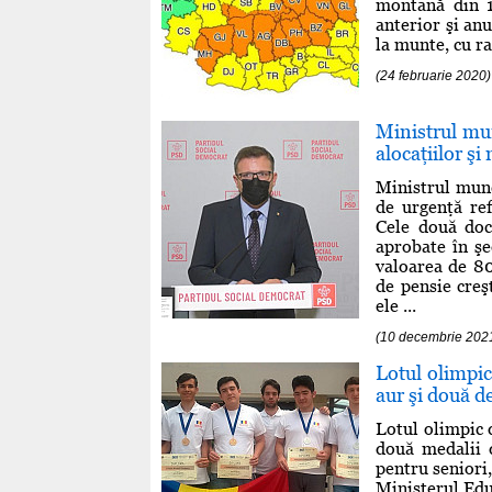
montană din 1
anterior şi an
la munte, cu ra
(24 februarie 2020)
Ministrul mu
alocaţiilor şi
Ministrul munc
de urgenţă ref
Cele două doc
aprobate în şe
valoarea de 80
de pensie creşt
ele ...
(10 decembrie 202
Lotul olimpic
aur şi două d
Lotul olimpic 
două medalii 
pentru seniori,
Ministerul Edu