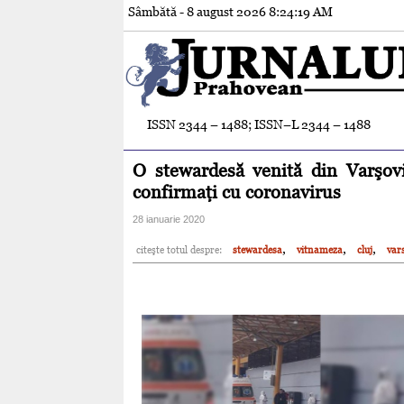
Sâmbătă - 8 august 2026
8:24:20 AM
ISSN 2344 – 1488; ISSN–L 2344 – 1488
O stewardesă venită din Varşovia
confirmaţi cu coronavirus
28 ianuarie 2020
,
,
,
citeşte totul despre:
stewardesa
vitnameza
cluj
var