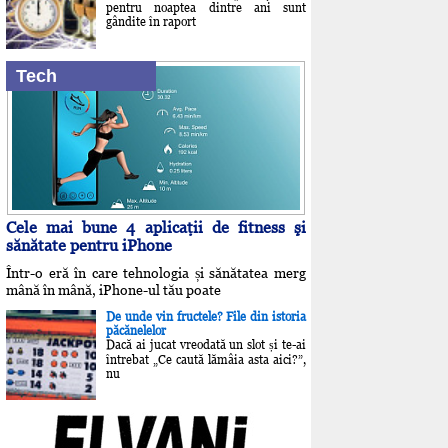
pentru noaptea dintre ani sunt
gândite în raport
Tech
Cele mai bune 4 aplicaţii de fitness şi
sănătate pentru iPhone
Într-o eră în care tehnologia și sănătatea merg
mână în mână, iPhone-ul tău poate
De unde vin fructele? File din istoria
păcănelelor
Dacă ai jucat vreodată un slot și te-ai
întrebat „Ce caută lămâia asta aici?”,
nu