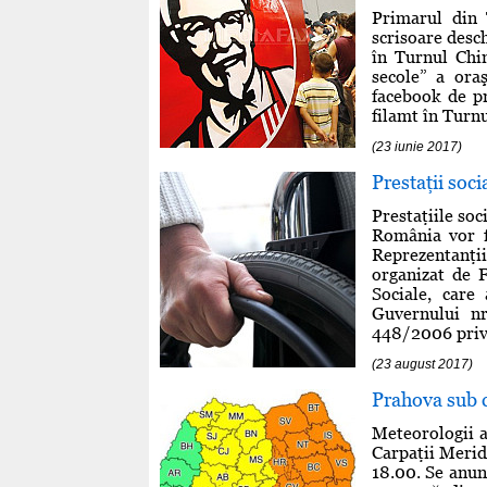
Primarul din 
scrisoare desch
în Turnul Chi
secole” a oraş
facebook de pr
filamt în Turnu
(23 iunie 2017)
Prestaţii soc
Prestaţiile soc
România vor fi
Reprezentanţi
organizat de 
Sociale, care
Guvernului nr
448/2006 privi
(23 august 2017)
Prahova sub c
Meteorologii a
Carpaţii Merid
18.00. Se anun