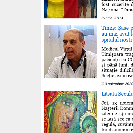
fost cucerite 
Naţional "Dini
(6 iulie 2016)
Timiş: Şase 
au mai avut l
spitalul nost
Medicul Virgil
Timişoara tra
pacienţii cu C
şi până luni, 
situaţie dific
Secţie avem caz
(10 noiembrie 2020
Lăsata Seculu
Joi, 13 noiem
Naşterii Domnul
zilei de 14 no
se lasă sec cu
regulă, cuvântu
fiind sinonim c