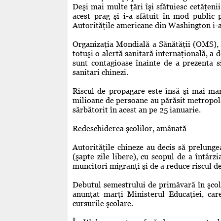
Deşi mai multe ţări îşi sfătuiesc cetăţen
acest prag şi i-a sfătuit în mod public 
Autorităţile americane din Washington i-
Organizaţia Mondială a Sănătăţii (OMS), 
totuşi o alertă sanitară internaţională, a 
sunt contagioase înainte de a prezenta 
sanitari chinezi.
Riscul de propagare este însă şi mai ma
milioane de persoane au părăsit metropola
sărbătorit în acest an pe 25 ianuarie.
Redeschiderea şcolilor, amânată
Autorităţile chineze au decis să prelunge
(şapte zile libere), cu scopul de a întârz
muncitori migranţi şi de a reduce riscul d
Debutul semestrului de primăvară în şcoli, 
anunţat marţi Ministerul Educaţiei, ca
cursurile şcolare.