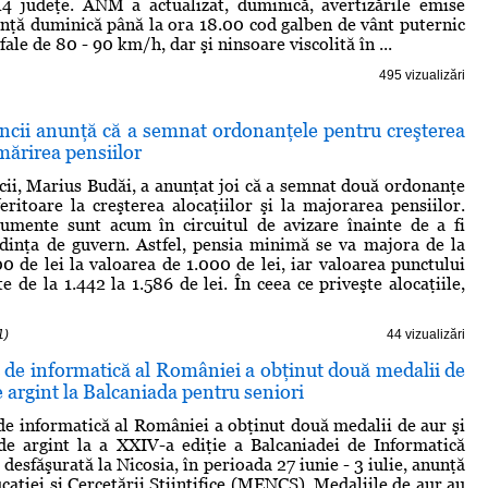
4 judeţe. ANM a actualizat, duminică, avertizările emise
unţă duminică până la ora 18.00 cod galben de vânt puternic
fale de 80 - 90 km/h, dar şi ninsoare viscolită în ...
495 vizualizări
ncii anunţă că a semnat ordonanţele pentru creşterea
 mărirea pensiilor
ii, Marius Budăi, a anunţat joi că a semnat două ordonanţe
eritoare la creşterea alocaţiilor şi la majorarea pensiilor.
umente sunt acum în circuitul de avizare înainte de a fi
dinţa de guvern. Astfel, pensia minimă se va majora de la
0 de lei la valoarea de 1.000 de lei, iar valoarea punctului
e de la 1.442 la 1.586 de lei. În ceea ce priveşte alocaţiile,
1)
44 vizualizări
 de informatică al României a obţinut două medalii de
e argint la Balcaniada pentru seniori
de informatică al României a obţinut două medalii de aur şi
de argint la a XXIV-a ediţie a Balcaniadei de Informatică
 desfăşurată la Nicosia, în perioada 27 iunie - 3 iulie, anunţă
caţiei şi Cercetării Ştiinţifice (MENCS). Medaliile de aur au