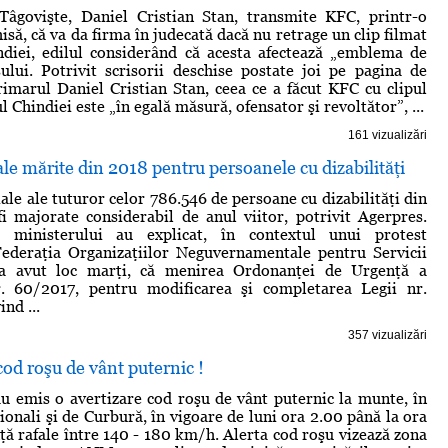
Tâgovişte, Daniel Cristian Stan, transmite KFC, printr-o
isă, că va da firma în judecată dacă nu retrage un clip filmat
ndiei, edilul considerând că acesta afectează „emblema de
ului. Potrivit scrisorii deschise postate joi pe pagina de
imarul Daniel Cristian Stan, ceea ce a făcut KFC cu clipul
l Chindiei este „în egală măsură, ofensator şi revoltător”, ...
161 vizualizări
iale mărite din 2018 pentru persoanele cu dizabilităţi
iale ale tuturor celor 786.546 de persoane cu dizabilităţi din
 majorate considerabil de anul viitor, potrivit Agerpres.
i ministerului au explicat, în contextul unui protest
Federaţia Organizaţiilor Neguvernamentale pentru Servicii
 a avut loc marţi, că menirea Ordonanţei de Urgenţă a
. 60/2017, pentru modificarea şi completarea Legii nr.
nd ...
357 vizualizări
od roşu de vânt puternic !
u emis o avertizare cod roşu de vânt puternic la munte, în
ionali şi de Curbură, în vigoare de luni ora 2.00 până la ora
ţă rafale între 140 - 180 km/h. Alerta cod roşu vizează zona