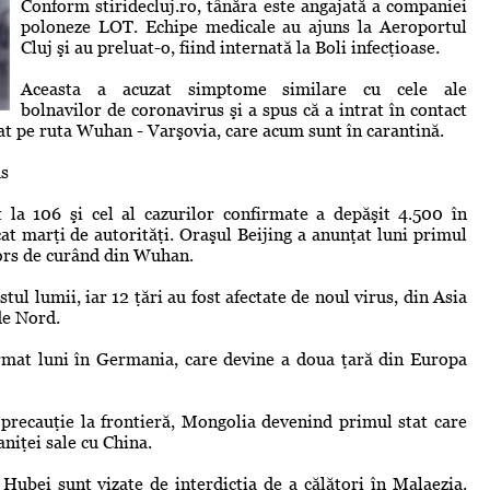
Conform stiridecluj.ro, tânăra este angajată a companiei
poloneze LOT. Echipe medicale au ajuns la Aeroportul
Cluj şi au preluat-o, fiind internată la Boli infecţioase.
Aceasta a acuzat simptome similare cu cele ale
bolnavilor de coronavirus şi a spus că a intrat în contact
rat pe ruta Wuhan - Varşovia, care acum sunt în carantină.
us
 la 106 şi cel al cazurilor confirmate a depăşit 4.500 în
cat marţi de autorităţi. Oraşul Beijing a anunţat luni primul
tors de curând din Wuhan.
stul lumii, iar 12 ţări au fost afectate de noul virus, din Asia
de Nord.
rmat luni în Germania, care devine a doua ţară din Europa
 precauţie la frontieră, Mongolia devenind primul stat care
aniţei sale cu China.
 Hubei sunt vizate de interdicţia de a călători în Malaezia.