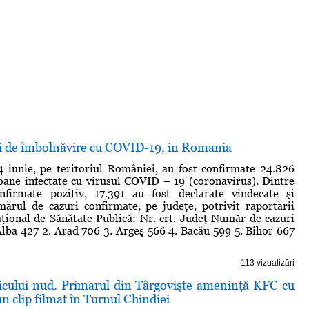
ri de îmbolnăvire cu COVID-19, in Romania
4 iunie, pe teritoriul României, au fost confirmate 24.826
oane infectate cu virusul COVID – 19 (coronavirus). Dintre
nfirmate pozitiv, 17.391 au fost declarate vindecate şi
ărul de cazuri confirmate, pe judeţe, potrivit raportării
aţional de Sănătate Publică: Nr. crt. Judeţ Număr de cazuri
Alba 427 2. Arad 706 3. Argeş 566 4. Bacău 599 5. Bihor 667
113 vizualizări
ticului nud. Primarul din Târgovişte ameninţă KFC cu
n clip filmat în Turnul Chindiei