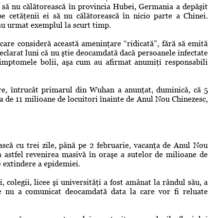
ii să nu călătorească în provincia Hubei, Germania a depăşit
pe cetăţenii ei să nu călătorească în nicio parte a Chinei.
au urmat exemplul la scurt timp.
care consideră această ameninţare “ridicată”, fără să emită
declarat luni că nu ştie deocamdată dacă persoanele infectate
simptomele bolii, aşa cum au afirmat anumiţi responsabili
re, întrucât primarul din Wuhan a anunţat, duminică, că 5
 de 11 milioane de locuitori înainte de Anul Nou Chinezesc,
ască cu trei zile, până pe 2 februarie, vacanţa de Anul Nou
ia astfel revenirea masivă în oraşe a sutelor de milioane de
e extindere a epidemiei.
colegii, licee şi universităţi a fost amânat la rândul său, a
re nu a comunicat deocamdată data la care vor fi reluate