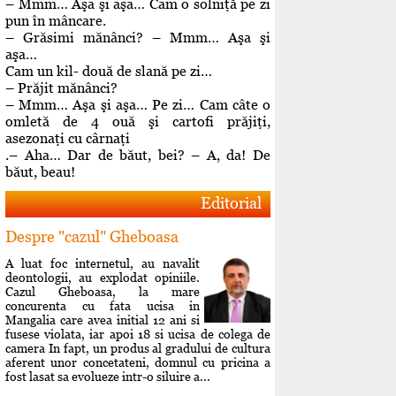
– Mmm… Aşa şi aşa… Cam o solniţă pe zi
pun în mâncare.
– Grăsimi mănânci? – Mmm… Aşa şi
aşa…
Cam un kil- două de slană pe zi…
– Prăjit mănânci?
– Mmm… Aşa şi aşa… Pe zi… Cam câte o
omletă de 4 ouă şi cartofi prăjiţi,
asezonaţi cu cârnaţi
.– Aha… Dar de băut, bei? – A, da! De
băut, beau!
Editorial
Despre "cazul" Gheboasa
A luat foc internetul, au navalit
deontologii, au explodat opiniile.
Cazul Gheboasa, la mare
concurenta cu fata ucisa in
Mangalia care avea initial 12 ani si
fusese violata, iar apoi 18 si ucisa de colega de
camera In fapt, un produs al gradului de cultura
aferent unor concetateni, domnul cu pricina a
fost lasat sa evolueze intr-o siluire a...