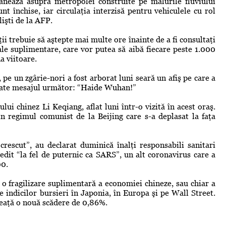
nează asupra metropolei construite pe malurile fluviului
t închise, iar circulaţia interzisă pentru vehiculele cu rol
lişti de la AFP.
ţii trebuie să aştepte mai multe ore înainte de a fi consultaţi
le suplimentare, care vor putea să aibă fiecare peste 1.000
a viitoare.
 pe un zgârie-nori a fost arborat luni seară un afiş pe care a
ionate mesajul următor: “Haide Wuhan!”
ului chinez Li Keqiang, aflat luni într-o vizită în acest oraş.
in regimul comunist de la Beijing care s-a deplasat la faţa
crescut”, au declarat duminică înalţi responsabili sanitari
edit “la fel de puternic ca SARS”, un alt coronavirus care a
00.
 o fragilizare suplimentară a economiei chineze, sau chiar a
e indicilor bursieri în Japonia, în Europa şi pe Wall Street.
neaţă o nouă scădere de 0,86%.