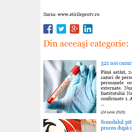
Sursa: www.stirileprotv.ro
Din aceeaşi categorie:
321 noi cazu
Până astăzi, 2
cazuri de pers
persoanele co
externate. Num
Institutului N
confirmate 1. 
...
(24 iunie 2020)
Scandalul pi
proces după u