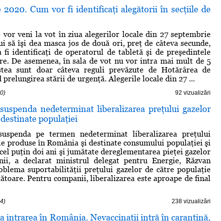
e 2020. Cum vor fi identificaţi alegătorii în secţiile de
e vor veni la vot în ziua alegerilor locale din 27 septembrie
i să îşi dea masca jos de două ori, preţ de câteva secunde,
 fi identificaţi de operatorul de tabletă şi de preşedintele
are. De asemenea, în sala de vot nu vor intra mai mult de 5
stea sunt doar câteva reguli prevăzute de Hotărârea de
prelungirea stării de urgenţă. Alegerile locale din 27 ...
0)
92 vizualizări
suspenda nedeterminat liberalizarea preţului gazelor
destinate populaţiei
uspenda pe termen nedeterminat liberalizarea preţului
le produse în România şi destinate consumului populaţiei şi
 cel puţin doi ani şi jumătate dereglementarea pieţei gazelor
ii, a declarat ministrul delegat pentru Energie, Răzvan
oblema suportabilităţii preţului gazelor de către populaţie
rătoare. Pentru companii, liberalizarea este aproape de final
4)
238 vizualizări
a intrarea în România. Nevaccinaţii intră în carantină,