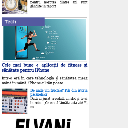
pentru noaptea dintre ani sunt
gândite în raport
Tech
Cele mai bune 4 aplicaţii de fitness şi
sănătate pentru iPhone
Într-o eră în care tehnologia și sănătatea merg
mână în mână, iPhone-ul tău poate
De unde vin fructele? File din istoria
păcănelelor
Dacă ai jucat vreodată un slot și te-ai
întrebat „Ce caută lămâia asta aici?”,
nu