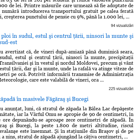
.000 de lei. Printre măsurile care urmează să fie adoptate de
numără introducerea transportului gratuit pe calea ferată
, creşterea punctului de pensie cu 9%, până la 1.000 lei, ...
94 vizualizări
ploi în sudul, estul şi centrul ţării, ninsori la munte şi
 sud-est
u avertizat că, de vineri după-amiază până duminică seara,
sudul, estul şi centrul ţării, ninsori la munte, precipitaţii
Transilvaniei şi în vestul şi nordul Moldovei, precum şi vânt
-estul ţării, dar şi la munte, unde la rafală va atinge viteze de
etri pe oră. Potrivit informării transmise de Administraţia
teorologie, care este valabilă de vineri, ora ...
225 vizualizări
zăpadă în masivele Făgăraş şi Bucegi
u anunţat, luni, că stratul de zăpada la Bâlea Lac depăşeste
mătate, iar la Vârful Omu se apropie de 90 de centimetri, în
e ore depunându-se aproape zece centimetri de zăpadă. În
raş şi Bucegi, la peste 1.800 de metri altitudine, riscul
avalanşe este însemnat. Şi în staţiunile din Braşov şi de pe
a nins, stratul de zăpadă ajungând la câţiva centimetri, ...