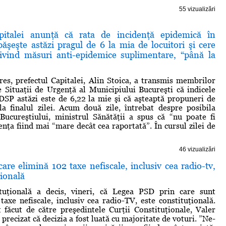
55 vizualizări
apitalei anunţă că rata de incidenţă epidemică în
ăşeşte astăzi pragul de 6 la mia de locuitori şi cere
ivind măsuri anti-epidemice suplimentare, “până la
res, prefectul Capitalei, Alin Stoica, a transmis membrilor
 Situaţii de Urgenţă al Municipiului Bucureşti că indicele
SP astăzi este de 6,22 la mie şi că aşteaptă propuneri de
a finalul zilei. Acum două zile, întrebat despre posibila
Bucureştiului, ministrul Sănătăţii a spus că “nu poate fi
enţa fiind mai “mare decât cea raportată”. În cursul zilei de
46 vizualizări
re elimină 102 taxe nefiscale, inclusiv cea radio-tv,
ţională
tuţională a decis, vineri, că Legea PSD prin care sunt
taxe nefiscale, inclusiv cea radio-TV, este constituţională.
 făcut de către preşedintele Curţii Constituţionale, Valer
precizat că decizia a fost luată cu majoritate de voturi. ”Ne-