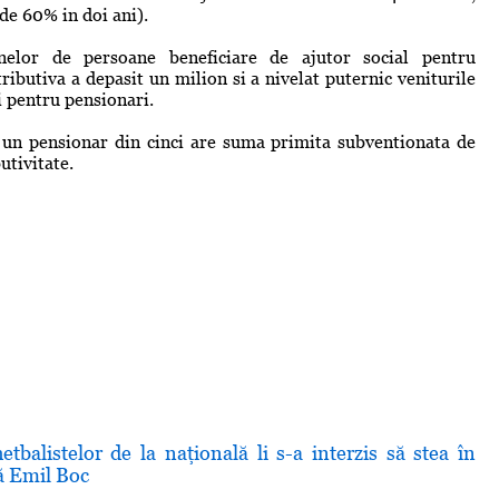
e 60% in doi ani).
elor de persoane beneficiare de ajutor social pentru
ributiva a depasit un milion si a nivelat puternic veniturile
ri pentru pensionari.
e un pensionar din cinci are suma primita subventionata de
utivitate.
balistelor de la naţională li s-a interzis să stea în
ă Emil Boc