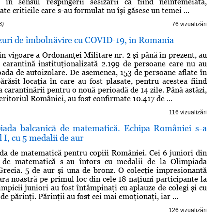
în sensul respingerii sesizării ca fiind neîntemeiată,
te criticile care s-au formulat nu îşi găsesc un temei ...
6)
76 vizualizări
azuri de îmbolnăvire cu COVID-19, in Romania
în vigoare a Ordonanţei Militare nr. 2 şi până în prezent, au
n carantină instituţionalizată 2.199 de persoane care nu au
oada de autoizolare. De asemenea, 153 de persoane aflate în
ărăsit locaţia în care au fost plasate, pentru acestea fiind
 carantinării pentru o nouă perioadă de 14 zile. Până astăzi,
teritoriul României, au fost confirmate 10.417 de ...
116 vizualizări
iada balcanică de matematică. Echipa României s-a
l I, cu 5 medalii de aur
da de matematică pentru copiii României. Cei 6 juniori din
l de matematică s-au întors cu medalii de la Olimpiada
Grecia. 5 de aur şi una de bronz. O colecţie impresionantă
ara noastră pe primul loc din cele 18 naţiuni participante la
mpicii juniori au fost întâmpinaţi cu aplauze de colegi şi cu
de părinţi. Părinţii au fost cei mai emoţionaţi, iar ...
126 vizualizări