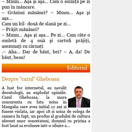
– Mmm… Aşa şi aşa… Cam o solniţă pe zi
pun în mâncare.
– Grăsimi mănânci? – Mmm… Aşa şi
aşa…
Cam un kil- două de slană pe zi…
– Prăjit mănânci?
– Mmm… Aşa şi aşa… Pe zi… Cam câte o
omletă de 4 ouă şi cartofi prăjiţi,
asezonaţi cu cârnaţi
.– Aha… Dar de băut, bei? – A, da! De
băut, beau!
Editorial
Despre "cazul" Gheboasa
A luat foc internetul, au navalit
deontologii, au explodat opiniile.
Cazul Gheboasa, la mare
concurenta cu fata ucisa in
Mangalia care avea initial 12 ani si
fusese violata, iar apoi 18 si ucisa de colega de
camera In fapt, un produs al gradului de cultura
aferent unor concetateni, domnul cu pricina a
fost lasat sa evolueze intr-o siluire a...