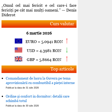
„Omul cel mai fericit e cel care-i face
fericiţi pe cât mai mulţi oameni.” — Denis
Diderot
Curs valutar
6 martie 2026
EURO = 5.0941 RON
USD = 4.3981 RON
GBP = 5.8664 RON
Top articole
Comandament de lucru la Guvern pe tema
aprovizionării cu combustibil a pieţei interne
Publicat la data de 31 iulie 2026
Ordine şi confort in dormitor: detalii care
schimbă totul
Publicat la data de 30 iulie 2026