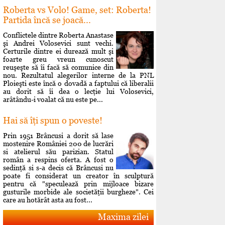
Roberta vs Volo! Game, set: Roberta!
Partida încă se joacă...
Conflictele dintre Roberta Anastase
şi Andrei Volosevici sunt vechi.
Certurile dintre ei durează mult şi
foarte greu vreun cunoscut
reuşeşte să îi facă să comunice din
nou. Rezultatul alegerilor interne de la PNL
Ploieşti este încă o dovadă a faptului că liberalii
au dorit să îi dea o lecţie lui Volosevici,
arâtându-i voalat că nu este pe...
Hai să îţi spun o poveste!
Prin 1951 Brâncusi a dorit să lase
mostenire României 200 de lucrări
si atelierul său parizian. Statul
român a respins oferta. A fost o
sedinţă si s-a decis că Brâncusi nu
poate fi considerat un creator în sculptură
pentru că "speculează prin mijloace bizare
gusturile morbide ale societăţii burgheze". Cei
care au hotărât asta au fost...
Maxima zilei