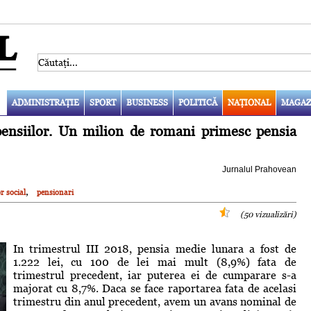
ADMINISTRAŢIE
SPORT
BUSINESS
POLITICĂ
NAŢIONAL
MAGAZ
 pensiilor. Un milion de romani primesc pensia
Jurnalul Prahovean
,
r social
pensionari
(50 vizualizări)
In trimestrul III 2018, pensia medie lunara a fost de
1.222 lei, cu 100 de lei mai mult (8,9%) fata de
trimestrul precedent, iar puterea ei de cumparare s-a
majorat cu 8,7%. Daca se face raportarea fata de acelasi
trimestru din anul precedent, avem un avans nominal de