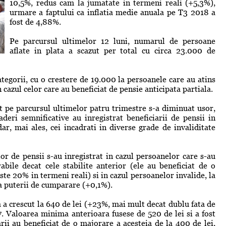
10,5%, redus cam la jumatate in termeni reali (+5,3%),
urmare a faptului ca inflatia medie anuala pe T3 2018 a
fost de 4,88%.
Pe parcursul ultimelor 12 luni, numarul de persoane
aflate in plata a scazut per total cu circa 23.000 de
categorii, cu o crestere de 19.000 la persoanele care au atins
 cazul celor care au beneficiat de pensie anticipata partiala.
 pe parcursul ultimelor patru trimestre s-a diminuat usor,
eri semnificative au inregistrat beneficiarii de pensii in
r, mai ales, cei incadrati in diverse grade de invaliditate
or de pensii s-au inregistrat in cazul persoanelor care s-au
abile decat cele stabilite anterior (ele au beneficiat de o
te 20% in termeni reali) si in cazul persoanelor invalide, la
 a puterii de cumparare (+0,1%).
 a crescut la 640 de lei (+23%, mai mult decat dublu fata de
. Valoarea minima anterioara fusese de 520 de lei si a fost
rii au beneficiat de o majorare a acesteia de la 400 de lei,