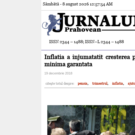
Sâmbătă - 8 august 2026
12:57:55 AM
ISSN 2344 – 1488; ISSN–L 2344 – 1488
Inflatia a injumatatit cresterea
minima garantata
19 decembrie 2018
,
,
,
citeşte totul despre:
pensia
trimestrul
inflatia
ajuto