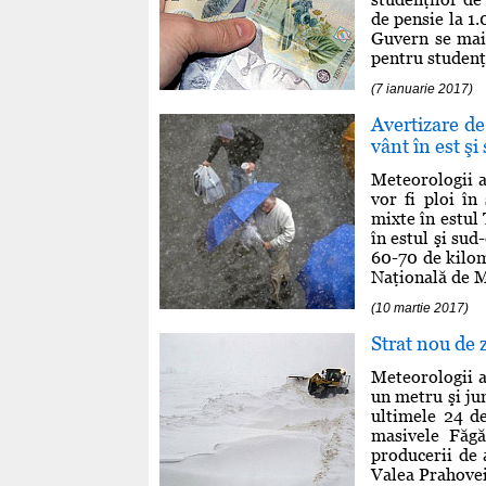
de pensie la 1
Guvern se mai 
pentru studenţi
(7 ianuarie 2017)
Avertizare de 
vânt în est şi
Meteorologii a
vor fi ploi în 
mixte în estul 
în estul şi sud
60-70 de kilom
Naţională de Me
(10 martie 2017)
Strat nou de 
Meteorologii a
un metru şi ju
ultimele 24 d
masivele Făgă
producerii de 
Valea Prahovei 