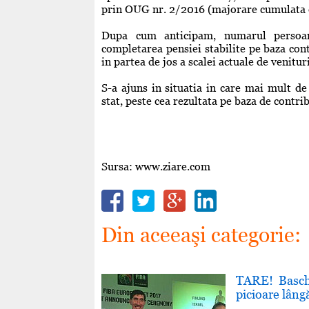
prin OUG nr. 2/2016 (majorare cumulata d
Dupa cum anticipam, numarul persoan
completarea pensiei stabilite pe baza cont
in partea de jos a scalei actuale de venitu
S-a ajuns in situatia in care mai mult d
stat, peste cea rezultata pe baza de contrib
Sursa: www.ziare.com
Din aceeaşi categorie:
TARE! Baschet
picioare lâng