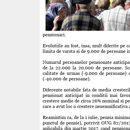
pensionari.
Evolutiile au fost, insa, mult diferite pe 
limita de varsta si de 9.000 de persoane in
Numarul persoanelor pensionate anticipat
de la 22.000 la 20.000 de persoane. Scad
calitate de urmas (-9.000 de persoane) da
(-40.000 de persoane).
Diferente notabile fata de media cresteril
pensionat anticipat in conditii mai favor
crestere medie de circa 26% nominal si pes
care a avut loc o crestere nesemnificativa
Reamintim ca, de la 1 iulie, pensia minima
punctul de pensie), potrivit OUG 82/2017
aplicabila din martie 2017, cand pensiona