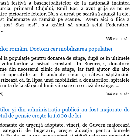
masă festivă a baschetbalistelor de la naţională înaintea
urcia, primarul Clujului, Emil Boc, a avut grijă să nu se
tre picioarele fetelor. Nu s-a urcat pe scară să ajungă la ele,
fost îndemnate să rămână pe scaune. "Avem aici o fiica a
ai jos! Stai jos!", s-a grăbit să spună şeful Federatiei.
...
335 vizualizări
ilor români. Doctorii cer mobilizarea populaţiei
el la populaţie pentru donarea de sânge, după ce în ultimele
voluntarilor a scăzut constant. În Bucureşti, donatorii
me din necesarul zilnic de sânge, iar fără ajutor din alte
ării operaţiile ar fi amânate chiar şi câteva săptămâni.
ertizează că, în lipsa unei mobilizări a donatorilor, spitalele
unta de la sfârşitul lunii viitoare cu o criză de sânge, ...
5)
344 vizualizări
iştilor şi din administraţia publică au fost majorate de
ul de pensie creşte la 1.000 de lei
rdonanţe de urgenţă adoptate, vineri, de Guvern majorează
r categorii de bugetarii, creşte alocaţia pentru bursele
 la 83 de lei la 201 per student şi ridică valoarea punctului