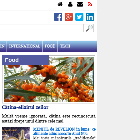
IN
INTERNATIONAL
FOOD
TECH
Food
Cătina-elixirul zeilor
Multă vreme ignorată, cătina este recunoscută
astăzi drept unul dintre cele mai
MENIUL de REVELION în lume: ce
alimente aduc noroc în Anul Nou
Mai toate mâncărurile „tradiţionale”