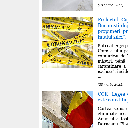
(18 aprilie 2017)
Prefectul C
Bucureşti dep
propuneri pr
finalul zilei”.
Potrivit Agerp
Comitetului pe
comunicat de D
măsuri, până l
carantinare a 
exclusă”, incid
...
(23 martie 2021)
CCR: Legea ca
este constitu
Curtea Consti
eliminate 102 
Anunţul a fost
Dorneanu. El a 