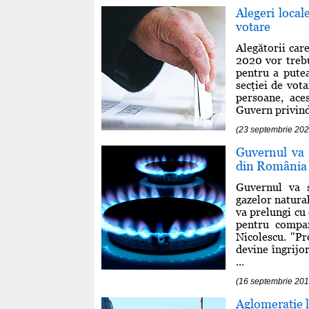
Alegeri local
votare
Alegătorii car
2020 vor trebu
pentru a putea
secţiei de vot
persoane, ace
Guvern privind 
(23 septembrie 202
Guvernul va 
din România 
Guvernul va s
gazelor natura
va prelungi cu
pentru compan
Nicolescu. "Pr
devine îngrijo
...
(16 septembrie 201
Aglomeraţie l