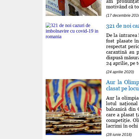
am pronunţat 
motivând că toa
(17 decembrie 201
321 de noi c
De la intrarea 
fost plasate î
respectat peri
carantină au p
dispusă măsura
24 aprilie, pe 
(24 aprilie 2020)
Aur la Olimp
clasat pe locu
Aur la olimpia
lotul naţiona
balcanică din 
care a plasat ţ
competiţie. Oli
lacrimi în ochi 
(28 iunie 2018)