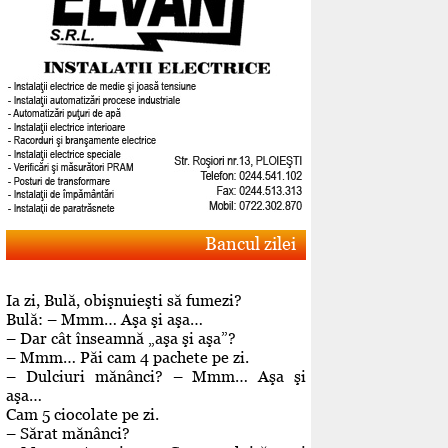
Bancul zilei
Ia zi, Bulă, obişnuieşti să fumezi?
Bulă: – Mmm… Aşa şi aşa…
– Dar cât înseamnă „aşa şi aşa”?
– Mmm… Păi cam 4 pachete pe zi.
– Dulciuri mănânci? – Mmm… Aşa şi
aşa…
Cam 5 ciocolate pe zi.
– Sărat mănânci?