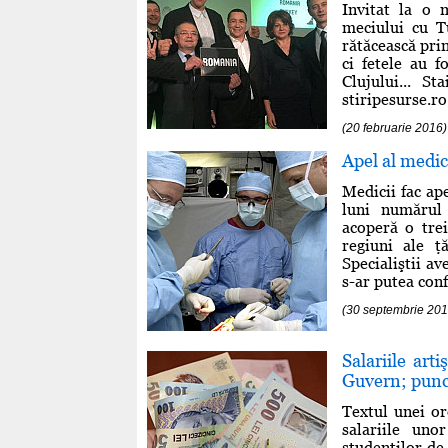
Invitat la o 
meciului cu T
rătăcească prin
ci fetele au 
Clujului... St
stiripesurse.ro 
(20 februarie 2016)
Apel al medic
Medicii fac ap
luni numărul 
acoperă o trei
regiuni ale ţ
Specialiştii av
s-ar putea confr
(30 septembrie 201
Salariile art
Guvern; punct
Textul unei o
salariile uno
studenţilor de