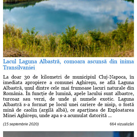
Lacul Laguna Albastră, comoara ascunsă din inima
Transilvaniei
La doar 30 de kilometri de municipiul Cluj-Napoca, în
imediata apropiere a comunei Aghireşu, se află Laguna
Albastră, unul dintre cele mai frumoase lacuri naturale din
România. În funcţie de lumină, apele lacului sunt albastre,
turcoaz sau verzi, de unde şi numele exotic. Laguna
Albastră s-a format pe locul unei cariere de nisip, o fostă
mină de caolin (argilă albă), ce aparţinea de Exploatarea
Minei Aghireşu, unde apa s-a acumulat datorită ...
(15 septembrie 2020)
664 vizualizări