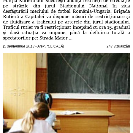
Poliţia Rutieră din Bucureşti anunţă restricţii de circulaţie
pe străzile din jurul Stadionului Naţional în ziua
desfăşurării meciului de fotbal România-Ungaria. Brigada
Rutieră a Capitalei va dispune măsuri de restricţionare şi
de fluidizare a traficului pe arterele din jurul stadionului.
Traficul rutier va fi restricţionat începând cu ora 15, gradual
şi dacă situaţia va impune, până la defluirea totală a
spectatorilor pe: Strada Maior ...
(5 septembrie 2013 - Alex POLICALĂ)
247 vizualizări