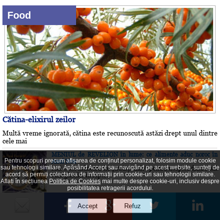
Food
Cătina-elixirul zeilor
Multă vreme ignorată, cătina este recunoscută astăzi drept unul dintre
cele mai
MENIUL de REVELION în lume: ce alimente aduc noroc în
Pentru scopuri precum afișarea de conținut personalizat, folosim module cookie
Anul Nou
sau tehnologii similare. Apăsând Accept sau navigând pe acest website, sunteți de
Mai toate mâncărurile „tradiţionale” pentru noaptea dintre ani
acord să permiți colectarea de informații prin cookie-uri sau tehnologii similare.
sunt gândite în raport
Aflați în secțiunea
Politica de Cookies
mai multe despre cookie-uri, inclusiv despre
posibilitatea retragerii acordului.
Tech