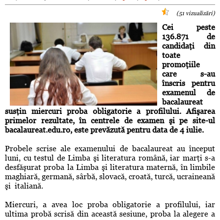
(51 vizualizări)
Cei peste
136.871 de
candidaţi din
toate
promoţiile
care s-au
înscris pentru
examenul de
bacalaureat
susţin miercuri proba obligatorie a profilului. Afişarea
primelor rezultate, în centrele de examen şi pe site-ul
bacalaureat.edu.ro, este prevăzută pentru data de 4 iulie.
Probele scrise ale examenului de bacalaureat au început
luni, cu testul de Limba şi literatura română, iar marţi s-a
desfăşurat proba la Limba şi literatura maternă, în limbile
maghiară, germană, sârbă, slovacă, croată, turcă, ucraineană
şi italiană.
Miercuri, a avea loc proba obligatorie a profilului, iar
ultima probă scrisă din această sesiune, proba la alegere a