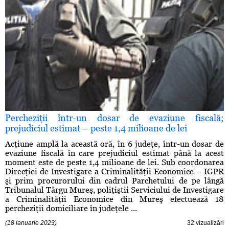
Percheziţii într-un dosar de evaziune fiscală;
prejudiciul estimat – peste 1,4 milioane de lei
Acţiune amplă la această oră, în 6 judeţe, într-un dosar de
evaziune fiscală în care prejudiciul estimat până la acest
moment este de peste 1,4 milioane de lei. Sub coordonarea
Direcţiei de Investigare a Criminalităţii Economice – IGPR
şi prim procurorului din cadrul Parchetului de pe lângă
Tribunalul Târgu Mureş, poliţiştii Serviciului de Investigare
a Criminalităţii Economice din Mureş efectuează 18
percheziţii domiciliare în judeţele ...
(18 ianuarie 2023)
32 vizualizări