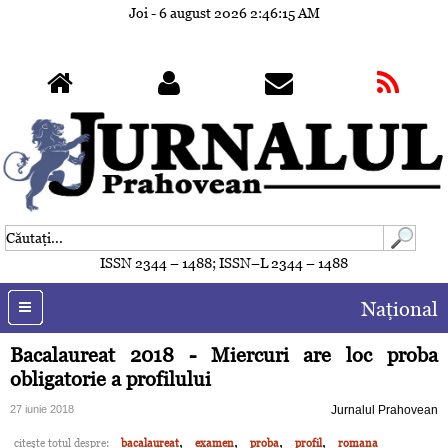
Joi - 6 august 2026
2:46:18 AM
ISSN 2344 – 1488; ISSN–L 2344 – 1488
Naţional
Bacalaureat 2018 - Miercuri are loc proba
obligatorie a profilului
27 iunie 2018
Jurnalul Prahovean
,
,
,
,
citeşte totul despre:
bacalaureat
examen
proba
profil
romana