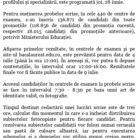
profilului şi specializării, este programată joi, 28 iunie.
Pentru susţinerea probelor scrise, în cele 440 de centre de
examen, s-au înscris 136.871 de candidaţi din toate
promoţiile (118.856 de candidaţi din promoţia curentă,
respectiv 18.015 candidaţi din promoţiile anterioare),
potrivit Ministerului Educaţiei.
Afişarea primelor rezultate, în centrele de examen şi pe
site-ul bacalaureat.edu.ro, este prevăzută pentru data de 4
iulie (până la ora 12:00). În aceeaşi zi, vor putea fi depuse
contestaţiile, în intervalul orar 12:00-16:00. Rezultatele
finale vor fi făcute publice în data de 9 iulie.
Accesul candidaţilor în centrele de examen la probele scrise
se face în intervalul 7:30 - 8:30 pe baza unui act de
identitate valid, cu fotografie.
Timpul destinat redactării unei lucrări scrise este de trei
ore, calculat din momentul în care s-a încheiat distribuirea
subiectelor fotocopiate pentru fiecare candidat. Pentru
rezolvarea subiectelor candidaţii vor folosi numai cerneală
sau pastă de culoare albastră, iar pentru executarea
schemelor şi a desenelor vor utiliza numai creion negru.