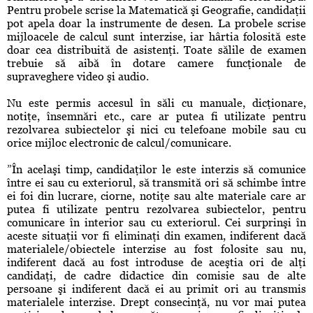
Pentru probele scrise la Matematică şi Geografie, candidaţii
pot apela doar la instrumente de desen. La probele scrise
mijloacele de calcul sunt interzise, iar hârtia folosită este
doar cea distribuită de asistenţi. Toate sălile de examen
trebuie să aibă în dotare camere funcţionale de
supraveghere video şi audio.
Nu este permis accesul în săli cu manuale, dicţionare,
notiţe, însemnări etc., care ar putea fi utilizate pentru
rezolvarea subiectelor şi nici cu telefoane mobile sau cu
orice mijloc electronic de calcul/comunicare.
”În acelaşi timp, candidaţilor le este interzis să comunice
între ei sau cu exteriorul, să transmită ori să schimbe între
ei foi din lucrare, ciorne, notiţe sau alte materiale care ar
putea fi utilizate pentru rezolvarea subiectelor, pentru
comunicare în interior sau cu exteriorul. Cei surprinşi în
aceste situaţii vor fi eliminaţi din examen, indiferent dacă
materialele/obiectele interzise au fost folosite sau nu,
indiferent dacă au fost introduse de aceştia ori de alţi
candidaţi, de cadre didactice din comisie sau de alte
persoane şi indiferent dacă ei au primit ori au transmis
materialele interzise. Drept consecinţă, nu vor mai putea