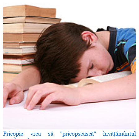
Pricopie vrea să "pricopsească" învăţământul