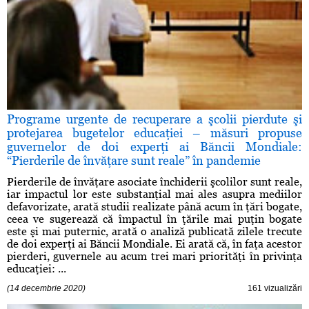
Programe urgente de recuperare a şcolii pierdute şi
protejarea bugetelor educaţiei – măsuri propuse
guvernelor de doi experţi ai Băncii Mondiale:
“Pierderile de învăţare sunt reale” în pandemie
Pierderile de învăţare asociate închiderii şcolilor sunt reale,
iar impactul lor este substanţial mai ales asupra mediilor
defavorizate, arată studii realizate până acum în ţări bogate,
ceea ve sugerează că împactul în ţările mai puţin bogate
este şi mai puternic, arată o analiză publicată zilele trecute
de doi experţi ai Băncii Mondiale. Ei arată că, în faţa acestor
pierderi, guvernele au acum trei mari priorităţi în privinţa
educaţiei: ...
(14 decembrie 2020)
161 vizualizări