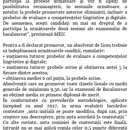
participa la probele următoare şi vor fi lipsiţi de
posibilitatea recunoaşterii, în sesiunile următoare, a
notelor la probele promovate anterior eliminării, inclusiv a
probelor de evaluare a competenţelor lingvistice şi digitale.
De asemenea, aceşti candidaţi nu mai au dreptul de a
participa la următoarele două sesiuni ale examenului de
bacalaureat”, precizează MEN.
Pentru a fi declarat promovat, un absolvent de liceu trebuie
să îndeplinească următoarele condiţii, cumulativ:
• susţinerea tuturor probelor de evaluare a competenţelor
lingvistice şi digitale;
• susţinerea tuturor probele scrise şi obţinerea notei 5 la
fiecare dintre acestea;
• obţinerea mediei 6 cel puţin, la probele scrise.
Absolvenţii care au promovat toate clasele liceale cu medii
generale de minimum 9,50, iar la examenul de Bacalaureat
au obţinut media 10 primesc diplomă de merit.
În conformitate cu prevederile metodologice, aplicate
începând cu anul 2017, în urma evaluării lucrărilor
contestate „nota iniţială se poate modifica, după caz, prin
creştere sau descreştere, prin nota acordată la contestaţii.”
Cu alte cuvinte, nota comisiei de contestaţii este finală,
întrucât nu se mai aplică regula celor 0,5 puncte diferenţă