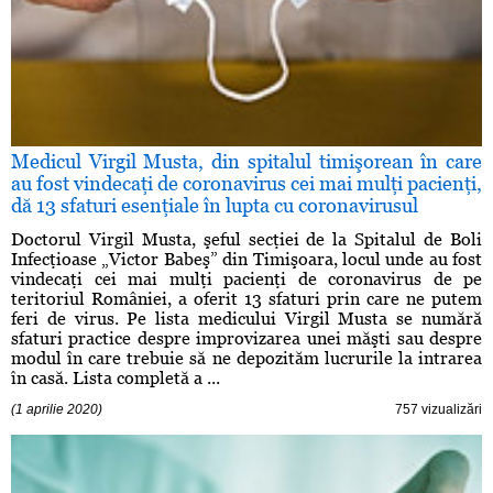
Medicul Virgil Musta, din spitalul timişorean în care
au fost vindecaţi de coronavirus cei mai mulţi pacienţi,
dă 13 sfaturi esenţiale în lupta cu coronavirusul
Doctorul Virgil Musta, şeful secţiei de la Spitalul de Boli
Infecţioase „Victor Babeş” din Timişoara, locul unde au fost
vindecaţi cei mai mulţi pacienţi de coronavirus de pe
teritoriul României, a oferit 13 sfaturi prin care ne putem
feri de virus. Pe lista medicului Virgil Musta se numără
sfaturi practice despre improvizarea unei măşti sau despre
modul în care trebuie să ne depozităm lucrurile la intrarea
în casă. Lista completă a ...
(1 aprilie 2020)
757 vizualizări