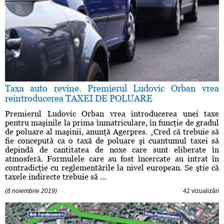
Taxa auto revine. Premierul Ludovic Orban vrea
reintroducerea TAXEI DE POLUARE
Premierul Ludovic Orban vrea introducerea unei taxe
pentru maşinile la prima înmatriculare, în funcţie de gradul
de poluare al maşinii, anunţă Agerpres. „Cred că trebuie să
fie concepută ca o taxă de poluare şi cuantumul taxei să
depindă de cantitatea de noxe care sunt eliberate în
atmosferă. Formulele care au fost încercate au intrat în
contradicţie cu reglementările la nivel european. Se ştie că
taxele indirecte trebuie să ...
(8 noiembrie 2019)
42 vizualizări