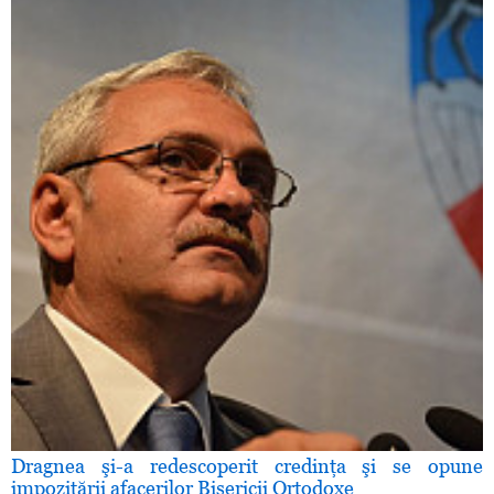
Dragnea şi-a redescoperit credinţa şi se opune
impozitării afacerilor Bisericii Ortodoxe