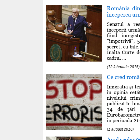
România din 
începerea ur
Senatul a res
începerii urmă
fiind înregis
"împotrivă", 5
secret, cu bile
Înalta Curte d
cadrul ...
(12 februarie 2015)
Ce cred româ
Imigraţia şi t
în opinia cetă
nivelului cri
publicat în lu
34 de ţări ş
Eurobarometrul
în perioada 21-3
(1 august 2016)
Anul şcolar 