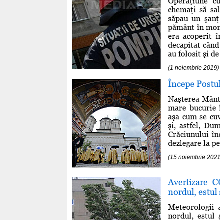
Operaţiune c
chemaţi să sa
săpau un şanţ
pământ în mome
era acoperit î
decapitat când 
au folosit şi de 
(1 noiembrie 2019)
Începe Postu
Naşterea Mântu
mare bucurie î
aşa cum se cuv
şi, astfel, Du
Crăciunului în
dezlegare la pe
(15 noiembrie 2021
Avertizare C
nordul, estul 
Meteorologii 
nordul, estul 