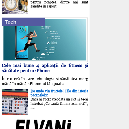
pentru noaptea dintre ani sunt
gândite în raport
Tech
Cele mai bune 4 aplicaţii de fitness şi
sănătate pentru iPhone
Într-o eră în care tehnologia și sănătatea merg
mână în mână, iPhone-ul tău poate
De unde vin fructele? File din istoria
păcănelelor
Dacă ai jucat vreodată un slot și te-ai
întrebat „Ce caută lămâia asta aici?”,
nu