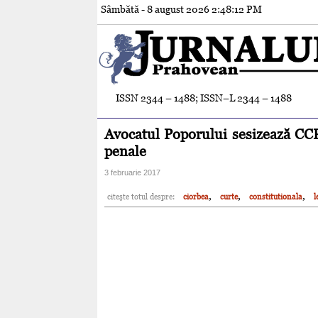
Sâmbătă - 8 august 2026
2:48:13 PM
ISSN 2344 – 1488; ISSN–L 2344 – 1488
Avocatul Poporului sesizează CCR
penale
3 februarie 2017
,
,
,
citeşte totul despre:
ciorbea
curte
constitutionala
l