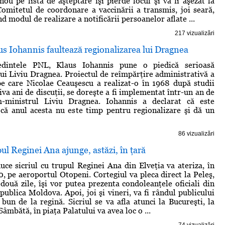
nou pe lista de aşteptare îşi pierde locul şi va fi aşezat la
. Comitetul de coordonare a vaccinării a transmis, joi seară,
nd modul de realizare a notificării persoanelor aflate ...
217 vizualizări
us Iohannis faultează regionalizarea lui Dragnea
şedintele PNL, Klaus Iohannis pune o piedică serioasă
 lui Liviu Dragnea. Proiectul de reîmpărţire administrativă a
 pe care Nicolae Ceauşescu a realizat-o în 1968 după studii
âţiva ani de discuţii, se doreşte a fi implementat într-un an de
m-ministrul Liviu Dragnea. Iohannis a declarat că este
că anul acesta nu este timp pentru regionalizare şi dă un
86 vizualizări
pul Reginei Ana ajunge, astăzi, în ţară
uce sicriul cu trupul Reginei Ana din Elveţia va ateriza, în
0, pe aeroportul Otopeni. Cortegiul va pleca direct la Peleş,
două zile, îşi vor putea prezenta condoleanţele oficiali din
ublica Moldova. Apoi, joi şi vineri, va fi rândul publicului
 bun de la regină. Sicriul se va afla atunci la Bucureşti, la
Sâmbătă, în piaţa Palatului va avea loc o ...
74 vizualizări