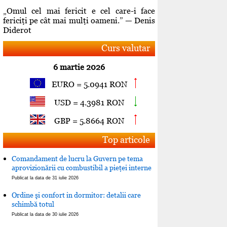
„Omul cel mai fericit e cel care-i face
fericiţi pe cât mai mulţi oameni.” — Denis
Diderot
Curs valutar
6 martie 2026
EURO = 5.0941 RON
USD = 4.3981 RON
GBP = 5.8664 RON
Top articole
Comandament de lucru la Guvern pe tema
aprovizionării cu combustibil a pieţei interne
Publicat la data de 31 iulie 2026
Ordine şi confort in dormitor: detalii care
schimbă totul
Publicat la data de 30 iulie 2026