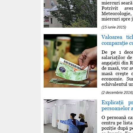
miercuri seară 
Potrivit av
Meteorologie,
miercuri spre jo
(15 iunie 2015)
Valoarea ti
comparaţie cu
De pe 1 dece
salariaţilor d
angajaţii din 
de masă, vor av
masă creşte 
economie. Sum
echivalentul une
(2 decembrie 2016
Explicaţii 
persoanelor af
O persoană ca
centru pe list
poziţie după p