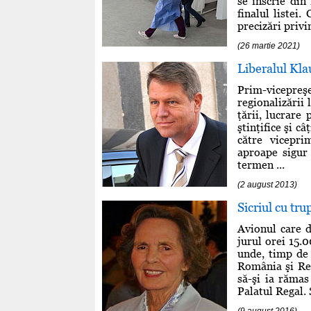
se înscrie din 
finalul listei
precizări privi
(26 martie 2021)
Liberalul Kla
Prim-vicepre
regionalizării
ţării, lucrare
ştinţifice şi c
către vicepri
aproape sigur 
termen ...
(2 august 2013)
Sicriul cu tru
Avionul care d
jurul orei 15.0
unde, timp de 
România şi Rep
să-şi ia rămas
Palatul Regal. 
(9 august 2016)