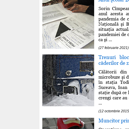
Sorin Cîmpean
anul acesta a
pandemia de c
Naţională şi B
situaţia actua
pandemiei de co
ca şi ...
(27 februarie 2021)
Trenuri bloc
căderilor de 
Călătorii din
microbuze şi d
în staţia Tod
Suceava, Ioan 
staţie după ce 
crengi care au
...
(12 octombrie 2015
Muncitor prin