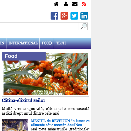
IN
INTERNATIONAL
FOOD
TECH
Food
Cătina-elixirul zeilor
Multă vreme ignorată, cătina este recunoscută
astăzi drept unul dintre cele mai
MENIUL de REVELION în lume: ce
alimente aduc noroc în Anul Nou
Mai toate mâncărurile „tradiţionale”