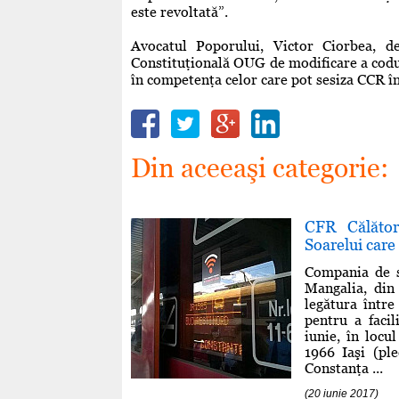
este revoltată”.
Avocatul Poporului, Victor Ciorbea, de
Constituţională OUG de modificare a coduri
în competenţa celor care pot sesiza CCR în 
Din aceeaşi categorie:
CFR Călător
Soarelui care 
Compania de s
Mangalia, din 
legătura între
pentru a facil
iunie, în locu
1966 Iaşi (pl
Constanţa ...
(20 iunie 2017)