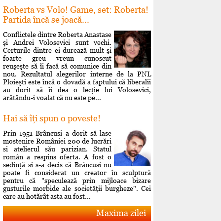
Roberta vs Volo! Game, set: Roberta!
Partida încă se joacă...
Conflictele dintre Roberta Anastase
şi Andrei Volosevici sunt vechi.
Certurile dintre ei durează mult şi
foarte greu vreun cunoscut
reuşeşte să îi facă să comunice din
nou. Rezultatul alegerilor interne de la PNL
Ploieşti este încă o dovadă a faptului că liberalii
au dorit să îi dea o lecţie lui Volosevici,
arâtându-i voalat că nu este pe...
Hai să îţi spun o poveste!
Prin 1951 Brâncusi a dorit să lase
mostenire României 200 de lucrări
si atelierul său parizian. Statul
român a respins oferta. A fost o
sedinţă si s-a decis că Brâncusi nu
poate fi considerat un creator în sculptură
pentru că "speculează prin mijloace bizare
gusturile morbide ale societăţii burgheze". Cei
care au hotărât asta au fost...
Maxima zilei