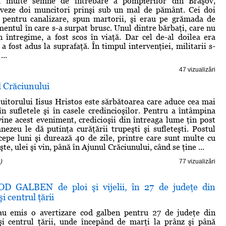
u multe semne de întrebare a pompierilor din Braşov,
lveze doi muncitori prinşi sub un mal de pământ. Cei doi
 pentru canalizare, spun martorii, şi erau pe grămada de
ntul în care s-a surpat brusc. Unul dintre bărbaţi, care nu
n întregime, a fost scos în viaţă. Dar cel de-al doilea era
a fost adus la suprafaţă. În timpul intervenţiei, militarii s-
...
47 vizualizări
l Crăciunului
itorului Iisus Hristos este sărbătoarea care aduce cea mai
n sufletele şi în casele credincioşilor. Pentru a întâmpina
ine acest eveniment, credicioşii din întreaga lume ţin post
mnezeu le dă putinţa curăţării trupeşti şi sufleteşti. Postul
cepe luni şi durează 40 de zile, printre care sunt multe cu
şte, ulei şi vin, până în Ajunul Crăciunului, când se ţine ...
)
77 vizualizări
OD GALBEN de ploi şi vijelii, în 27 de judeţe din
şi centrul ţării
au emis o avertizare cod galben pentru 27 de judeţe din
şi centrul ţării, unde începând de marţi la prânz şi până