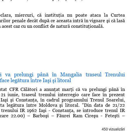
clara, miercuri, că instituţia nu poate ataca la Curtea
lor penale decât după ce aceasta intră în vigoare şi că lasă
acest caz cu un conflict de natură constituţională.
i va prelungi până în Mangalia traseul Trenului
face legătura între Iaşi şi litoral
tat CFR Călători a anunţat marţi că va prelungi până în
21 iunie, traseul trenului interregio care face în prezent
 Iaşi şi Constanţa, în cadrul programului Trenul Soarelui,
ita legătura între Moldova şi litoral. ”Din data de 21/22
l trenului IR 1962 Iaşi - Constanţa, se introduce trenul IR
ecare 22.00) – Barboşi – Făurei Ram Cireşu - Feteşti –
450 vizualizări