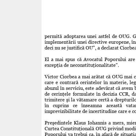
permită adoptarea unei astfel de OUG. 
implementării unei directive europene, în
deci nu se justifică OU", a declarat Ciorbe
El a mai spus că Avocatul Poporului are 
excepţia de neconstituţionalitate".
Victor Ciorbea a mai arătat că OUG mai cu
care e contrară cerintelor în materie, leg
abuzul în serviciu, este adevărat că avem
de cerinţele formulate în decizia CCR, d
trimitere şi la vătamare certă a drepturilo
în cuprins ce înseamna această vat
imprevizibilitate de incertitudine care e c
Preşedintele Klaus Iohannis a mers, mierc
Curtea Constituţională OUG privind modif
Poporului va trebui ca, în afară de situaţi