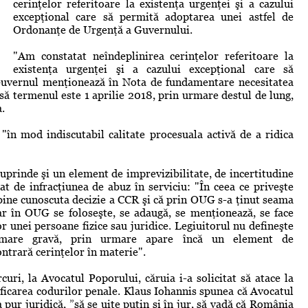
cerinţelor referitoare la existenţa urgenţei şi a cazului
excepţional care să permită adoptarea unei astfel de
Ordonanţe de Urgenţă a Guvernului.
"Am constatat neîndeplinirea cerinţelor referitoare la
existenţa urgenţei şi a cazului excepţional care să
Guvernul menţionează în Nota de fundamentare necesitatea
să termenul este 1 aprilie 2018, prin urmare destul de lung,
a.
"în mod indiscutabil calitate procesuala activă de a ridica
prinde şi un element de imprevizibilitate, de incertitudine
at de infracţiunea de abuz în serviciu: "În ceea ce priveşte
 bine cunoscuta decizie a CCR şi că prin OUG s-a ţinut seama
ar în OUG se foloseşte, se adaugă, se menţionează, se face
r unei persoane fizice sau juridice. Legiuitorul nu defineşte
amare gravă, prin urmare apare încă un element de
ontrară cerinţelor în materie".
uri, la Avocatul Poporului, căruia i-a solicitat să atace la
icarea codurilor penale. Klaus Iohannis spunea că Avocatul
a pur juridică, ”să se uite puţin şi în jur, să vadă că România