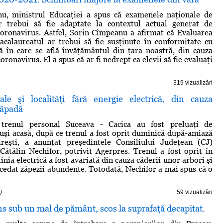
u, ministrul Educaţiei a spus că examenele naţionale de
r trebui să fie adaptate la contextul actual generat de
oronavirus. Astfel, Sorin Cîmpeanu a afirmat că Evaluarea
acalaureatul ar trebui să fie susţinute în conformitate cu
lă în care se află învăţământul din ţara noastră, din cauza
ronavirus. El a spus că ar fi nedrept ca elevii să fie evaluaţi
319 vizualizări
ale şi localităţi fără energie electrică, din cauza
zăpadă
 trenul personal Suceava - Cacica au fost preluaţi de
uşi acasă, după ce trenul a fost oprit duminică după-amiază
ireşti, a anunţat preşedintele Consiliului Judeţean (CJ)
Cătălin Nechifor, potrivit Agerpres. Trenul a fost oprit în
linia electrică a fost avariată din cauza căderii unor arbori şi
 cedat zăpezii abundente. Totodată, Nechifor a mai spus că o
)
59 vizualizări
s sub un mal de pământ, scos la suprafaţă decapitat.