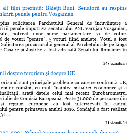
alt film prezintă: Băieţii Buni. Senatorii au respins
măririi penale pentru Vosganian
pins solicitarea Parchetului General de încuviinţare a
ririi penale împotriva senatorului PNL Varujan Vosganian,
trate, potrivit unor surse parlamentare, 71 de voturi
6 de voturi "pentru", 5 voturi fiind anulate. Votul a fost
. Solicitarea procurorului general al Parchetului de pe lângă
e Casaţie şi Justiţie a fost adresată Senatului României în
247 vizualizări
nii despre terorism şi despre UE
erorismul sunt principale probleme cu care se confruntă UE,
ţenilor români, cu mult înaintea situaţiei economice şi a
minalităţii, arată datele celui mai recent Eurobarometru,
na iulie de Comisia Europeană. Peste 31.000 de persoane din
i regiuni europene au fost intervievaţi în cadrul
ui pentru primăvara anului 2016. Sondajul a fost realizat
1 ...
71 vizualizări
2020-2021. Schimbări majore la examenele din vară