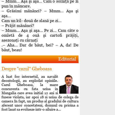
– Mmm… Aşa şi aşa… Cam o solniţă pe zi
pun în mâncare.
– Grăsimi mănânci? – Mmm… Aşa şi
aşa…
Cam un kil- două de slană pe zi…
– Prăjit mănânci?
– Mmm… Aşa şi aşa… Pe zi… Cam câte o
omletă de 4 ouă şi cartofi prăjiţi,
asezonaţi cu cârnaţi
.– Aha… Dar de băut, bei? – A, da! De
băut, beau!
Editorial
Despre "cazul" Gheboasa
A luat foc internetul, au navalit
deontologii, au explodat opiniile.
Cazul Gheboasa, la mare
concurenta cu fata ucisa in
Mangalia care avea initial 12 ani si
fusese violata, iar apoi 18 si ucisa de colega de
camera In fapt, un produs al gradului de cultura
aferent unor concetateni, domnul cu pricina a
fost lasat sa evolueze intr-o siluire a...