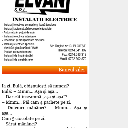
Bancul zilei
Ia zi, Bulă, obişnuieşti să fumezi?
Bulă: – Mmm… Aşa şi aşa…
– Dar cât înseamnă „aşa şi aşa”?
– Mmm… Păi cam 4 pachete pe zi.
– Dulciuri mănânci? – Mmm… Aşa şi
aşa…
Cam 5 ciocolate pe zi.
– Sărat mănânci?