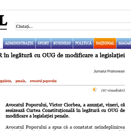
ADMINISTRAŢIE
SPORT
BUSINESS
POLITICĂ
NAŢIONAL
MAGAZ
 în legătură cu OUG de modificare a legislaţiei
Jurnalul Prahovean
,
,
egislatie
penala
avocatul poporului
(67 vizualizări)
Avocatul Poporului, Victor Ciorbea, a anunţat, vineri, că
sesizează Curtea Constituţională în legătură cu OUG de
modificare a legislaţiei penale.
Avocatul Poporului a spus că a constatat neîndeplinirea