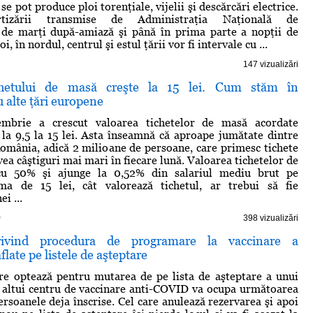
se pot produce ploi torenţiale, vijelii şi descărcări electrice.
ertizării transmise de Administraţia Naţională de
 de marţi după-amiază şi până în prima parte a nopţii de
i, în nordul, centrul şi estul ţării vor fi intervale cu ...
147 vizualizări
chetului de masă creşte la 15 lei. Cum stăm în
 alte ţări europene
mbrie a crescut valoarea tichetelor de masă acordate
e la 9,5 la 15 lei. Asta înseamnă că aproape jumătate dintre
România, adică 2 milioane de persoane, care primesc tichete
ea câştiguri mai mari în fiecare lună. Valoarea tichetelor de
cu 50% şi ajunge la 0,52% din salariul mediu brut pe
a de 15 lei, cât valorează tichetul, ar trebui să fie
i ...
)
398 vizualizări
privind procedura de programare la vaccinare a
late pe listele de aşteptare
re optează pentru mutarea de pe lista de aşteptare a unui
a altui centru de vaccinare anti-COVID va ocupa următoarea
ersoanele deja înscrise. Cel care anulează rezervarea şi apoi