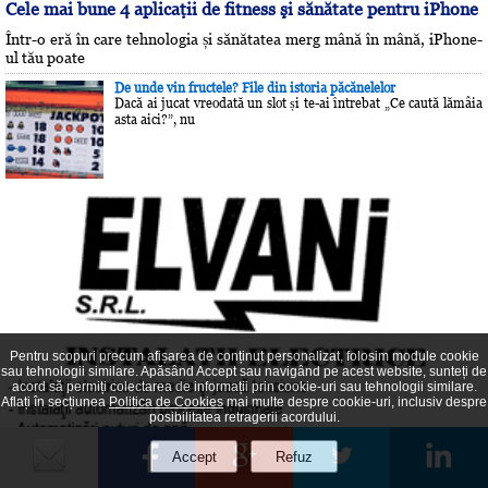
Cele mai bune 4 aplicaţii de fitness şi sănătate pentru iPhone
Într-o eră în care tehnologia și sănătatea merg mână în mână, iPhone-
ul tău poate
De unde vin fructele? File din istoria păcănelelor
Dacă ai jucat vreodată un slot și te-ai întrebat „Ce caută lămâia
asta aici?”, nu
Pentru scopuri precum afișarea de conținut personalizat, folosim module cookie
sau tehnologii similare. Apăsând Accept sau navigând pe acest website, sunteți de
acord să permiți colectarea de informații prin cookie-uri sau tehnologii similare.
Aflați în secțiunea
Politica de Cookies
mai multe despre cookie-uri, inclusiv despre
posibilitatea retragerii acordului.