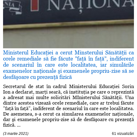
Ministerul Educaţiei a cerut Minsterului Sănătăţii ca
orele remediale să fie făcute ”faţă în faţă”, indiferent
de scenariul în care este localitatea, iar simulările
examenelor naţionale şi examenele propriu-zise să se
desfăşoare cu prezenţă fizică
Secretarul de stat în cadrul Ministerului Educaţiei Sorin
Ion a declarat, marţi seară, că instituţia pe care o reprezintă
a adresat mai multe solicitări MInisterului Sănătăţii. Una
dintre acestea vizează orele remediale, care ar trebui făcute
”faţă în faţă”, indiferent de scenariul în care este localitatea.
De asemenea, s-a cerut ca simularea examenelor naţionale,
dar şi examenele propriu-zise să de desfăşoare cu prezenţă
fizică. ...
(3 martie 2021)
61 vizualizări