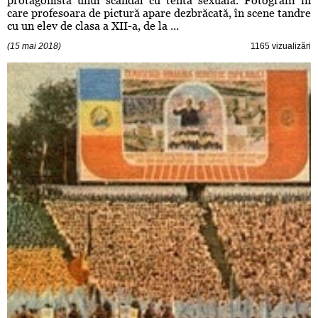
protagonista unui scandal cu tentă sexuală. Fotografii în
care profesoara de pictură apare dezbrăcată, în scene tandre
cu un elev de clasa a XII-a, de la ...
(15 mai 2018)
1165 vizualizări