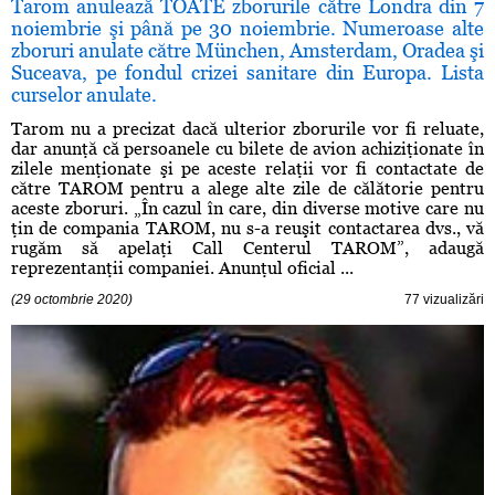
Tarom anulează TOATE zborurile către Londra din 7
noiembrie şi până pe 30 noiembrie. Numeroase alte
zboruri anulate către München, Amsterdam, Oradea şi
Suceava, pe fondul crizei sanitare din Europa. Lista
curselor anulate.
Tarom nu a precizat dacă ulterior zborurile vor fi reluate,
dar anunţă că persoanele cu bilete de avion achiziţionate în
zilele menţionate şi pe aceste relaţii vor fi contactate de
către TAROM pentru a alege alte zile de călătorie pentru
aceste zboruri. „În cazul în care, din diverse motive care nu
ţin de compania TAROM, nu s-a reuşit contactarea dvs., vă
rugăm să apelaţi Call Centerul TAROM”, adaugă
reprezentanţii companiei. Anunţul oficial ...
(29 octombrie 2020)
77 vizualizări