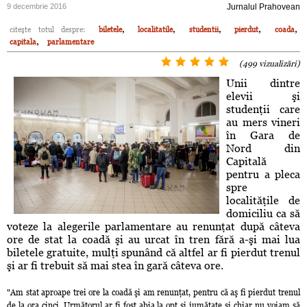
9 decembrie 2016
Jurnalul Prahovean
,
,
,
,
,
citeşte totul despre:
biletele
localitatile
studentii
pierdut
coada
,
capitala
parlamentare
(499 vizualizări)
Unii dintre
elevii şi
studenţii care
au mers vineri
în Gara de
Nord din
Capitală
pentru a pleca
spre
localităţile de
domiciliu ca să
voteze la alegerile parlamentare au renunţat după câteva
ore de stat la coadă şi au urcat în tren fără a-şi mai lua
biletele gratuite, mulţi spunând că altfel ar fi pierdut trenul
şi ar fi trebuit să mai stea în gară câteva ore.
"Am stat aproape trei ore la coadă şi am renunţat, pentru că aş fi pierdut trenul
de la ora cinci. Următorul ar fi fost abia la opt şi jumătate şi chiar nu voiam să