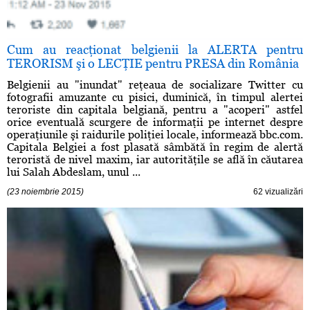
Cum au reacţionat belgienii la ALERTA pentru
TERORISM şi o LECŢIE pentru PRESA din România
Belgienii au "inundat" reţeaua de socializare Twitter cu
fotografii amuzante cu pisici, duminică, în timpul alertei
teroriste din capitala belgiană, pentru a "acoperi" astfel
orice eventuală scurgere de informaţii pe internet despre
operaţiunile şi raidurile poliţiei locale, informează bbc.com.
Capitala Belgiei a fost plasată sâmbătă în regim de alertă
teroristă de nivel maxim, iar autorităţile se află în căutarea
lui Salah Abdeslam, unul ...
(23 noiembrie 2015)
62 vizualizări