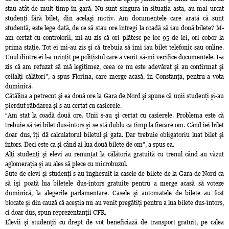
stau atât de mult timp în gară. Nu sunt singura în situaţia asta, au mai urcat
studenţi fără bilet, din acelaşi motiv. Am documentele care arată că sunt
studentă, este lege dată, de ce să stau ore întregi la coadă să iau două bilete? M-
am certat cu controlorii, mi-au zis că ori plătesc pe loc 95 de lei, ori cobor la
prima staţie. Tot ei mi-au zis şi că trebuia să îmi iau bilet telefonic sau online.
Unul dintre ei l-a minţit pe poliţistul care a venit să-mi verifice documentele. I-a
zis că am refuzat să mă legitimez, ceea ce nu este adevărat şi au confirmat şi
ceilalţi călători”, a spus Florina, care merge acasă, în Constanţa, pentru a vota
duminică.
Cătălina a petrecut şi ea două ore la Gara de Nord şi spune că unii studenţi şi-au
pierdut răbdarea şi s-au certat cu casierele.
“Am stat la coadă două ore. Unii s-au şi certat cu casierele. Problema este că
trebuie să iei bilet dus-întors şi se stă dublu ca timp la fiecare om. Când iei bilet
doar dus, îţi dă calculatorul biletul şi gata. Dar trebuie obligatoriu luat bilet şi
întors. Deci este ca şi când ai lua două bilete de om”, a spus ea.
Alţi studenţi şi elevi au renunţat la călătoria gratuită cu trenul când au văzut
aglomeraţia şi au ales să plece cu microbuzul.
Sute de elevi şi studenţi s-au înghesuit la casele de bilete de la Gara de Nord ca
să îşi poată lua biletele dus-întors gratuite pentru a merge acasă să voteze
duminică, la alegerile parlamentare. Casele şi automatele de bilete au fost
blocate şi din cauză că aceştia nu au venit pregătiţi pentru a lua bilete dus-întors,
ci doar dus, spun reprezentanţii CFR.
Elevii şi studenţii cu drept de vot beneficiază de transport gratuit, pe calea