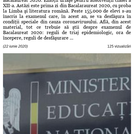
Bacalaureat 2020. Emoţii uriaşe pentru absolvenţii clasei a
XII-a. Astăzi este prima zi din Bacalaraureat 2020, cu proba
la Limba şi literatura română. Peste 155.000 de elevi s-au
înscris la examenul care, în acest an, se va desfăşura în
condiţii speciale din cauza coronavirusului. Află, din acest
material, tot ce trebuie să ştii despre examenul de
Bacalaureat 2020: reguli de triaj epidemiologic, ora de
începere, reguli de desfăşurare ...
(22 iunie 2020)
125 vizualizări