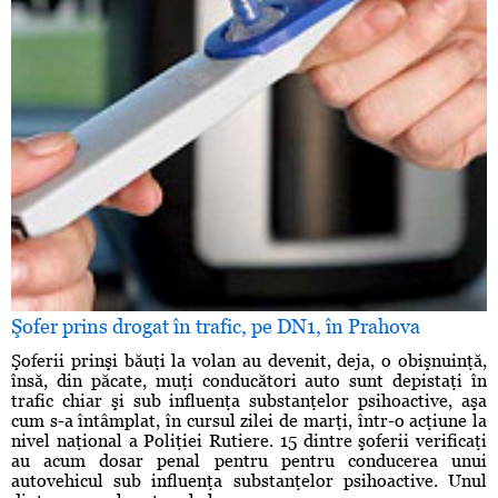
Şofer prins drogat în trafic, pe DN1, în Prahova
Şoferii prinşi băuţi la volan au devenit, deja, o obişnuinţă,
însă, din păcate, muţi conducători auto sunt depistaţi în
trafic chiar şi sub influenţa substanţelor psihoactive, aşa
cum s-a întâmplat, în cursul zilei de marţi, într-o acţiune la
nivel naţional a Poliţiei Rutiere. 15 dintre şoferii verificaţi
au acum dosar penal pentru pentru conducerea unui
autovehicul sub influenţa substanţelor psihoactive. Unul