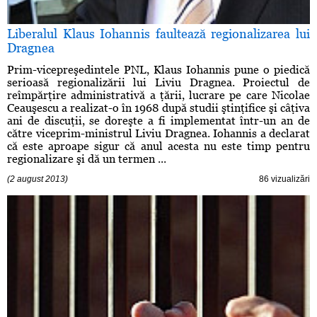
Liberalul Klaus Iohannis faultează regionalizarea lui
Dragnea
Prim-vicepreşedintele PNL, Klaus Iohannis pune o piedică
serioasă regionalizării lui Liviu Dragnea. Proiectul de
reîmpărţire administrativă a ţării, lucrare pe care Nicolae
Ceauşescu a realizat-o în 1968 după studii ştinţifice şi câţiva
ani de discuţii, se doreşte a fi implementat într-un an de
către viceprim-ministrul Liviu Dragnea. Iohannis a declarat
că este aproape sigur că anul acesta nu este timp pentru
regionalizare şi dă un termen ...
(2 august 2013)
86 vizualizări