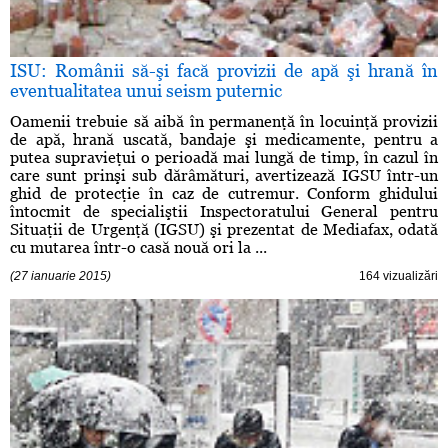
ISU: Românii să-şi facă provizii de apă şi hrană în
eventualitatea unui seism puternic
Oamenii trebuie să aibă în permanenţă în locuinţă provizii
de apă, hrană uscată, bandaje şi medicamente, pentru a
putea supravieţui o perioadă mai lungă de timp, în cazul în
care sunt prinşi sub dărâmături, avertizează IGSU într-un
ghid de protecţie în caz de cutremur. Conform ghidului
întocmit de specialiştii Inspectoratului General pentru
Situaţii de Urgenţă (IGSU) şi prezentat de Mediafax, odată
cu mutarea într-o casă nouă ori la ...
(27 ianuarie 2015)
164 vizualizări