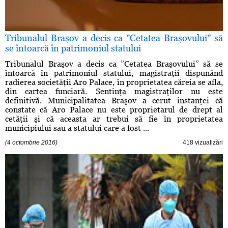
Tribunalul Braşov a decis ca ”Cetatea Braşovului” să
se întoarcă în patrimoniul statului
Tribunalul Braşov a decis ca ”Cetatea Braşovului” să se
întoarcă în patrimoniul statului, magistraţii dispunând
radierea societăţii Aro Palace, în proprietatea căreia se afla,
din cartea funciară. Sentinţa magistraţilor nu este
definitivă. Municipalitatea Braşov a cerut instanţei că
constate că Aro Palace nu este proprietarul de drept al
cetăţii şi că aceasta ar trebui să fie în proprietatea
municipiului sau a statului care a fost ...
(4 octombrie 2016)
418 vizualizări