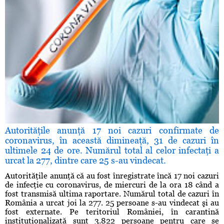
Autorităţile anunţă 17 noi cazuri confirmate de
coronavirus, în această dimineaţă, 31 de cazuri în
ultimele 24 de ore. Numărul total al celor infectaţi a
urcat la 277, dintre care 25 s-au vindecat.
Autorităţile anunţă că au fost înregistrate încă 17 noi cazuri
de infecţie cu coronavirus, de miercuri de la ora 18 când a
fost transmisă ultima raportare. Numărul total de cazuri în
România a urcat joi la 277. 25 persoane s-au vindecat şi au
fost externate. Pe teritoriul României, în carantină
instituţionalizată sunt 3.822 persoane pentru care se