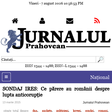
Vineri - 7 august 2026
10:56:56 PM
ISSN 2344 – 1488; ISSN–L 2344 – 1488
Naţional
SONDAJ IRES: Ce părere au românii despre
lupta anticorupţie
13 martie 2015
Jurnalul Prahovean
,
,
,
,
,
,
citeşte totul despre:
dna
anchete
politicieni
kovesi
sondaj
romani