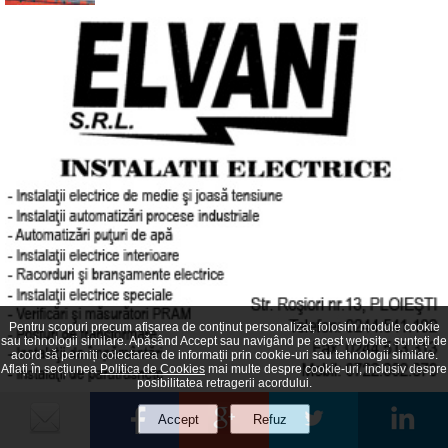
Pentru scopuri precum afișarea de conținut personalizat, folosim module cookie
sau tehnologii similare. Apăsând Accept sau navigând pe acest website, sunteți de
acord să permiți colectarea de informații prin cookie-uri sau tehnologii similare.
Aflați în secțiunea
Politica de Cookies
mai multe despre cookie-uri, inclusiv despre
posibilitatea retragerii acordului.
Bancul zilei