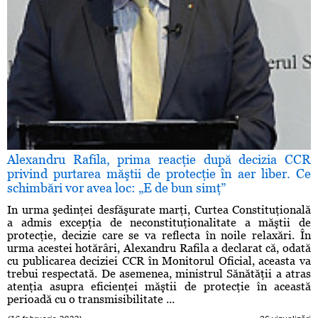
Alexandru Rafila, prima reacţie după decizia CCR
privind purtarea măştii de protecţie în aer liber. Ce
schimbări vor avea loc: „E de bun simţ”
In urma şedinţei desfăşurate marţi, Curtea Constituţională
a admis excepţia de neconstituţionalitate a măştii de
protecţie, decizie care se va reflecta în noile relaxări. În
urma acestei hotărâri, Alexandru Rafila a declarat că, odată
cu publicarea deciziei CCR în Monitorul Oficial, aceasta va
trebui respectată. De asemenea, ministrul Sănătăţii a atras
atenţia asupra eficienţei măştii de protecţie în această
perioadă cu o transmisibilitate ...