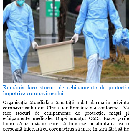
România face stocuri de echipamente de protecţie
împotriva coronavirusului
Organizaţia Mondială a Sănătăţii a dat alarma în privinţa
coronavirusului din China, iar România s-a conformat! Va
face stocuri de echipamente de protecţie, măşti şi
echipamente medicale. După anunţul OMS, toate ţările
lumii să ia măsuri care să limiteze posibilitatea ca o
persoană infectată cu coronavirus să intre în ţară fără să fie