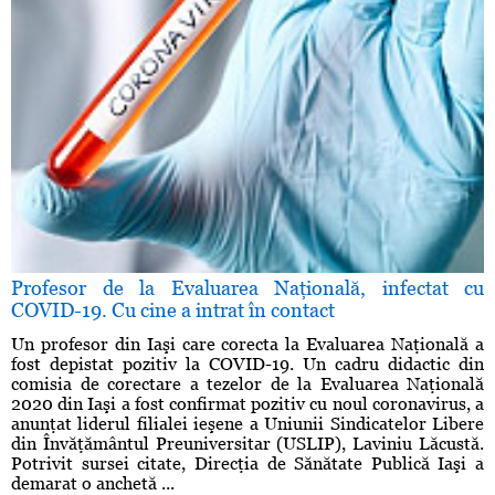
Profesor de la Evaluarea Naţională, infectat cu
COVID-19. Cu cine a intrat în contact
Un profesor din Iaşi care corecta la Evaluarea Naţională a
fost depistat pozitiv la COVID-19. Un cadru didactic din
comisia de corectare a tezelor de la Evaluarea Naţională
2020 din Iaşi a fost confirmat pozitiv cu noul coronavirus, a
anunţat liderul filialei ieşene a Uniunii Sindicatelor Libere
din Învăţământul Preuniversitar (USLIP), Laviniu Lăcustă.
Potrivit sursei citate, Direcţia de Sănătate Publică Iaşi a
demarat o anchetă ...