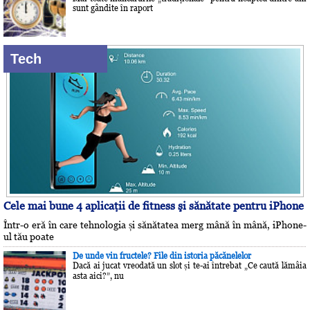
sunt gândite în raport
Tech
Cele mai bune 4 aplicaţii de fitness şi sănătate pentru iPhone
Într-o eră în care tehnologia și sănătatea merg mână în mână, iPhone-
ul tău poate
De unde vin fructele? File din istoria păcănelelor
Dacă ai jucat vreodată un slot și te-ai întrebat „Ce caută lămâia
asta aici?”, nu