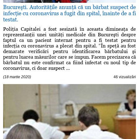
Bucureşti. Autorităţile anunţă că un bărbat suspect de
infecţie cu coronavirus a fugit din spital, înainte de a fi
testat.
Poliţia Capitalei a fost sesizată în aceasta dimineaţa de
reprezentanţii unei unităţi medicale din Bucureşti despre
faptul ca un pacient internat pentru a fi testat pentru
infecţia cu coronavirus a plecat din spital. “În speţă au fost
demarate verificări pentru identificarea bărbatului şi
pentru luarea măsurilor care se impun. Facem precizarea că
bărbatul nu este confirmat ca fiind infectat cu noul tip de
coronavirus, ci doar suspect ...
(18 martie 2020)
46 vizualizări