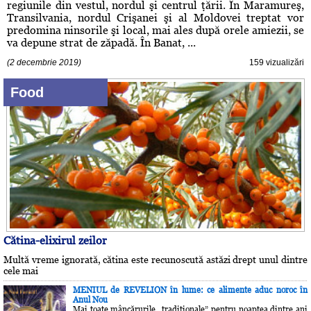
regiunile din vestul, nordul şi centrul ţării. În Maramureş,
Transilvania, nordul Crişanei şi al Moldovei treptat vor
predomina ninsorile şi local, mai ales după orele amiezii, se
va depune strat de zăpadă. În Banat, ...
(2 decembrie 2019)
159 vizualizări
Food
Cătina-elixirul zeilor
Multă vreme ignorată, cătina este recunoscută astăzi drept unul dintre
cele mai
MENIUL de REVELION în lume: ce alimente aduc noroc în
Anul Nou
Mai toate mâncărurile „tradiţionale” pentru noaptea dintre ani