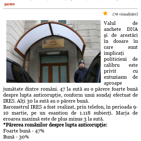
parere
(76 vizualizări)
Valul de
anchete DNA
şi de arestări
în dosare în
care sunt
implicaţi
politicieni de
calibru este
privit cu
entuziasm de
aproape
jumătate dintre români. 47 la sută au o părere foarte bună
despre lupta anticorupţie, conform unui sondaj efectuat de
IRES. Alţi 30 la sută au o părere bună.
Barometrul IRES a fost realizat, prin telefon, în perioada 9-
10 martie, pe un esantion de 1.118 subiecţi. Marja de
eroarea maximă este de plus minus 3 la sută.
*Părerea românilor despre lupta anticorupţie:
Foarte bună - 47%
Bună - 30%