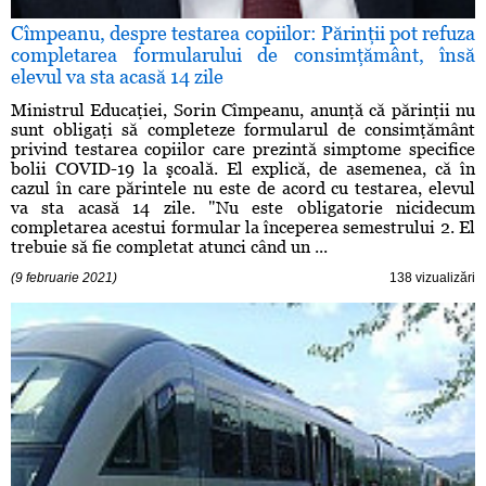
Cîmpeanu, despre testarea copiilor: Părinţii pot refuza
completarea formularului de consimţământ, însă
elevul va sta acasă 14 zile
Ministrul Educaţiei, Sorin Cîmpeanu, anunţă că părinţii nu
sunt obligaţi să completeze formularul de consimţământ
privind testarea copiilor care prezintă simptome specifice
bolii COVID-19 la şcoală. El explică, de asemenea, că în
cazul în care părintele nu este de acord cu testarea, elevul
va sta acasă 14 zile. "Nu este obligatorie nicidecum
completarea acestui formular la începerea semestrului 2. El
trebuie să fie completat atunci când un ...
(9 februarie 2021)
138 vizualizări