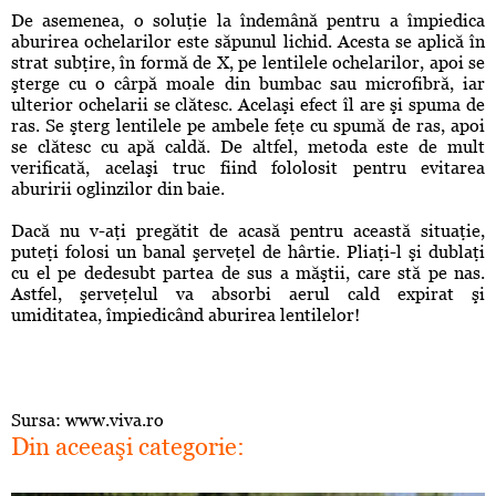
De asemenea, o soluţie la îndemână pentru a împiedica
aburirea ochelarilor este săpunul lichid. Acesta se aplică în
strat subţire, în formă de X, pe lentilele ochelarilor, apoi se
şterge cu o cârpă moale din bumbac sau microfibră, iar
ulterior ochelarii se clătesc. Acelaşi efect îl are şi spuma de
ras. Se şterg lentilele pe ambele feţe cu spumă de ras, apoi
se clătesc cu apă caldă. De altfel, metoda este de mult
verificată, acelaşi truc fiind fololosit pentru evitarea
aburirii oglinzilor din baie.
Dacă nu v-aţi pregătit de acasă pentru această situaţie,
puteţi folosi un banal şerveţel de hârtie. Pliaţi-l şi dublaţi
cu el pe dedesubt partea de sus a măştii, care stă pe nas.
Astfel, şerveţelul va absorbi aerul cald expirat şi
umiditatea, împiedicând aburirea lentilelor!
Sursa: www.viva.ro
Din aceeaşi categorie: