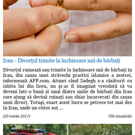
Iran - Divorţul trimite la închisoare mii de bărbaţi
Divorţul ruinează sau trimite la închisoare mii de bărbaţi în
Iran, din cauza unei străvechi practici islamice a zestrei,
informează AFP.com. Atunci când Sadegh s-a căsătorit cu
iubita lui din liceu, nu şi-ar fi imaginat vreodată că va
deveni într-o bună zi unul dintre miile de bărbaţi din Iran
care ajung să devină ruinaţi sau chiar încarceraţi din cauza
unui divorţ. Totuşi, exact acest lucru se petrece tot mai des
în Iran, unde un viitor soţ ...
(20 martie 2017)
700 vizualizări