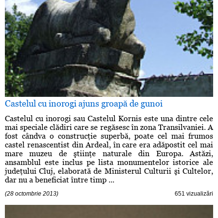
Castelul cu inorogi ajuns groapă de gunoi
Castelul cu inorogi sau Castelul Kornis este una dintre cele
mai speciale clădiri care se regăsesc în zona Transilvaniei. A
fost cândva o construcţie superbă, poate cel mai frumos
castel renascentist din Ardeal, în care era adăpostit cel mai
mare muzeu de ştiinţe naturale din Europa. Astăzi,
ansamblul este inclus pe lista monumentelor istorice ale
judeţului Cluj, elaborată de Ministerul Culturii şi Cultelor,
dar nu a beneficiat între timp ...
(28 octombrie 2013)
651 vizualizări