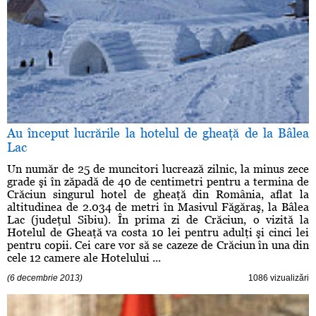
Au început lucrările la hotelul de gheaţă de la Bâlea
Lac
Un număr de 25 de muncitori lucrează zilnic, la minus zece
grade şi în zăpadă de 40 de centimetri pentru a termina de
Crăciun singurul hotel de gheaţă din România, aflat la
altitudinea de 2.034 de metri în Masivul Făgăraş, la Bâlea
Lac (judeţul Sibiu). În prima zi de Crăciun, o vizită la
Hotelul de Gheaţă va costa 10 lei pentru adulţi şi cinci lei
pentru copii. Cei care vor să se cazeze de Crăciun în una din
cele 12 camere ale Hotelului ...
(6 decembrie 2013)
1086 vizualizări