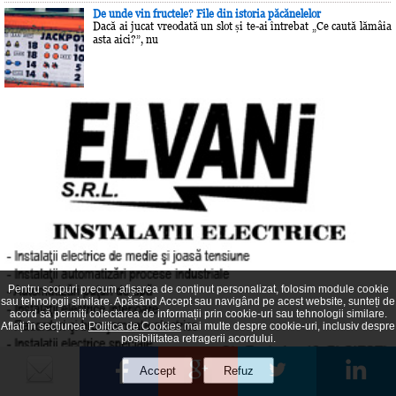
De unde vin fructele? File din istoria păcănelelor
Dacă ai jucat vreodată un slot și te-ai întrebat „Ce caută lămâia
asta aici?”, nu
Pentru scopuri precum afișarea de conținut personalizat, folosim module cookie
sau tehnologii similare. Apăsând Accept sau navigând pe acest website, sunteți de
acord să permiți colectarea de informații prin cookie-uri sau tehnologii similare.
Aflați în secțiunea
Politica de Cookies
mai multe despre cookie-uri, inclusiv despre
posibilitatea retragerii acordului.