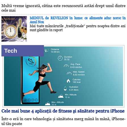
Multă vreme ignorată, cătina este recunoscută astăzi drept unul dintre
cele mai
MENIUL de REVELION în lume: ce alimente aduc noroc în
Anul Nou
Mai toate mâncărurile „tradiţionale” pentru noaptea dintre ani
sunt gândite în raport
Tech
Cele mai bune 4 aplicaţii de fitness şi sănătate pentru iPhone
Într-o eră în care tehnologia și sănătatea merg mână în mână, iPhone-
ul tău poate