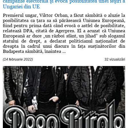
campanie electorală şi evocă posibilitatea unei ieşiri a
Ungariei din UE
Premierul ungar, Viktor Orban, a făcut sâmbătă o aluzie la
posibilitatea ca ţara sa să părăsească Uniunea Europeană,
fiind pentru prima dată când evocă o astfel de posibilitate,
relatează DPA, citată de Agerpres. El a acuzat că Uniunea
Europeană ar duce „un război sfânt, un jihad” sub sloganul
statului de drept, a declarat politicianul naţionalist de
dreapta în cadrul unui discurs în faţa susţinătorilor din
Budapesta sâmbătă, înaintea ...
(14 februarie 2022)
32 vizualizări