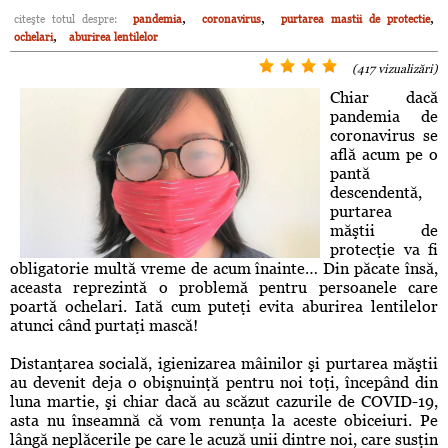
,
,
,
citeşte totul despre:
pandemia
coronavirus
purtarea mastii de protectie
,
ochelari
aburirea lentilelor
(417 vizualizări)
Chiar dacă
pandemia de
coronavirus se
află acum pe o
pantă
descendentă,
purtarea
măştii de
protecţie va fi
obligatorie multă vreme de acum înainte… Din păcate însă,
aceasta reprezintă o problemă pentru persoanele care
poartă ochelari. Iată cum puteţi evita aburirea lentilelor
atunci când purtaţi mască!
Distanţarea socială, igienizarea mâinilor şi purtarea măştii
au devenit deja o obişnuinţă pentru noi toţi, începând din
luna martie, şi chiar dacă au scăzut cazurile de COVID-19,
asta nu înseamnă că vom renunţa la aceste obiceiuri. Pe
lângă neplăcerile pe care le acuză unii dintre noi, care susţin