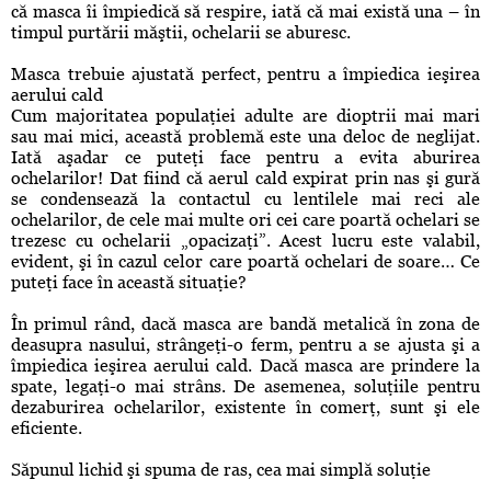
că masca îi împiedică să respire, iată că mai există una – în
timpul purtării măştii, ochelarii se aburesc.
Masca trebuie ajustată perfect, pentru a împiedica ieşirea
aerului cald
Cum majoritatea populaţiei adulte are dioptrii mai mari
sau mai mici, această problemă este una deloc de neglijat.
Iată aşadar ce puteţi face pentru a evita aburirea
ochelarilor! Dat fiind că aerul cald expirat prin nas şi gură
se condensează la contactul cu lentilele mai reci ale
ochelarilor, de cele mai multe ori cei care poartă ochelari se
trezesc cu ochelarii „opacizaţi”. Acest lucru este valabil,
evident, şi în cazul celor care poartă ochelari de soare… Ce
puteţi face în această situaţie?
În primul rând, dacă masca are bandă metalică în zona de
deasupra nasului, strângeţi-o ferm, pentru a se ajusta şi a
împiedica ieşirea aerului cald. Dacă masca are prindere la
spate, legaţi-o mai strâns. De asemenea, soluţiile pentru
dezaburirea ochelarilor, existente în comerţ, sunt şi ele
eficiente.
Săpunul lichid şi spuma de ras, cea mai simplă soluţie