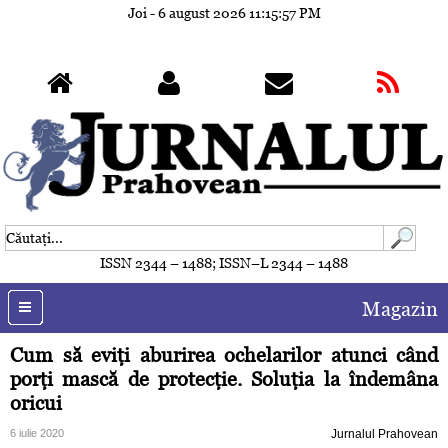
Joi - 6 august 2026
11:16:00 PM
ISSN 2344 – 1488; ISSN–L 2344 – 1488
Magazin
Cum să eviţi aburirea ochelarilor atunci când
porţi mască de protecţie. Soluţia la îndemâna
oricui
6 iulie 2020
Jurnalul Prahovean