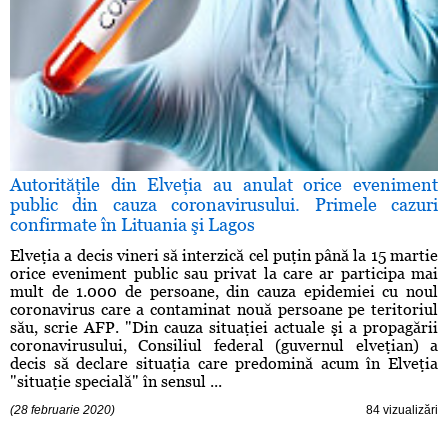
Autorităţile din Elveţia au anulat orice eveniment
public din cauza coronavirusului. Primele cazuri
confirmate în Lituania şi Lagos
Elveţia a decis vineri să interzică cel puţin până la 15 martie
orice eveniment public sau privat la care ar participa mai
mult de 1.000 de persoane, din cauza epidemiei cu noul
coronavirus care a contaminat nouă persoane pe teritoriul
său, scrie AFP. "Din cauza situaţiei actuale şi a propagării
coronavirusului, Consiliul federal (guvernul elveţian) a
decis să declare situaţia care predomină acum în Elveţia
"situaţie specială" în sensul ...
(28 februarie 2020)
84 vizualizări