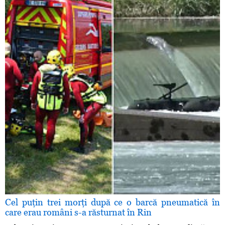
Cel puţin trei morţi după ce o barcă pneumatică în
care erau români s-a răsturnat în Rin