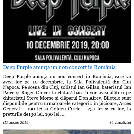
Deep Purple anunţă un nou concert în România
Deep Purple anunţă un nou concert în România, care va
avea loc pe 10 decembrie, la Sala Polivalentă din Cluj
Napoca. Pe scena din Cluj, solistul Ian Gillan, bateristul Ian
Paice şi Roger Glover la chitară bass îi vor avea alături pe
chitaristul Steve Morse şi clăparul Don Airey. Biletele sunt
disponibile pentru urmatoarele categorii: in picioare, Acces
General – 190 lei si Golden Circle – 250 lei si cu loc, la
preturile de130 lei, 190 lei, ...
(11 aprilie 2019)
86 vizualizări