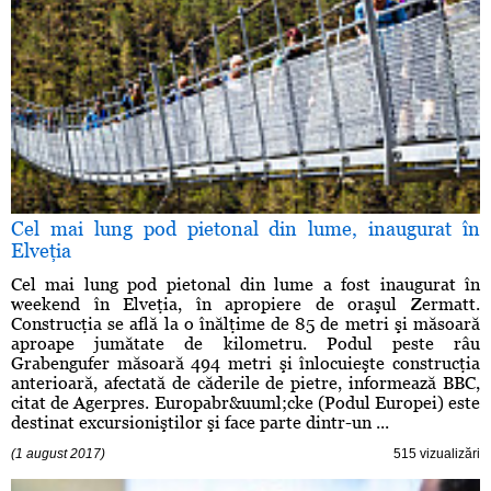
Cel mai lung pod pietonal din lume, inaugurat în
Elveţia
Cel mai lung pod pietonal din lume a fost inaugurat în
weekend în Elveţia, în apropiere de oraşul Zermatt.
Construcţia se află la o înălţime de 85 de metri şi măsoară
aproape jumătate de kilometru. Podul peste râu
Grabengufer măsoară 494 metri şi înlocuieşte construcţia
anterioară, afectată de căderile de pietre, informează BBC,
citat de Agerpres. Europabr&uuml;cke (Podul Europei) este
destinat excursioniştilor şi face parte dintr-un ...
(1 august 2017)
515 vizualizări