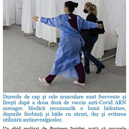
Durerile de cap şi cele musculare sunt frecvente şi
fireşti după a doua doză de vaccin anti-Covid ARN
mesager. Medicii recomandă o bună hidratare,
duşurile fierbinţi şi băile cu săruri, dar şi evitarea
utilizării antinevralgicelor.
Un ghid realizat de Business Insider arată că uşoarele