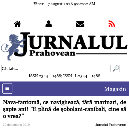
Vineri - 7 august 2026
9:02:05 AM
ISSN 2344 – 1488; ISSN–L 2344 – 1488
Magazin
Nava-fantomă, ce navighează, fără marinari, de
şapte ani! ”E plină de şobolani-canibali, cine să
o vrea?”
20 decembrie 2019
Jurnalul Prahovean