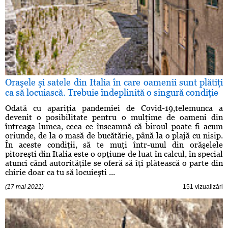
Oraşele şi satele din Italia în care oamenii sunt plătiţi
ca să locuiască. Trebuie îndeplinită o singură condiţie
Odată cu apariţia pandemiei de Covid-19,telemunca a
devenit o posibilitate pentru o mulţime de oameni din
întreaga lumea, ceea ce înseamnă că biroul poate fi acum
oriunde, de la o masă de bucătărie, până la o plajă cu nisip.
În aceste condiţii, să te muţi într-unul din orăşelele
pitoreşti din Italia este o opţiune de luat în calcul, în special
atunci când autorităţile se oferă să îţi plătească o parte din
chirie doar ca tu să locuieşti ...
(17 mai 2021)
151 vizualizări