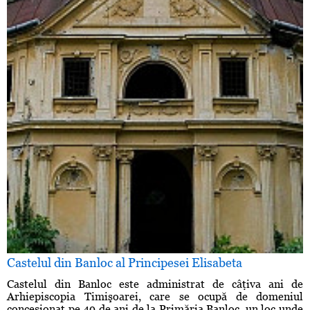
Castelul din Banloc al Principesei Elisabeta
Castelul din Banloc este administrat de câţiva ani de
Arhiepiscopia Timişoarei, care se ocupă de domeniul
concesionat pe 49 de ani de la Primăria Banloc, un loc unde