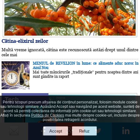
Cătina-elixirul zeilor
Multă vreme ignorată, cătina este recunoscută astăzi drept unul dintre
cele mai
MENIUL de REVELION în lume: ce alimente aduc noroc în
Anul Nou
Mai toate mâncărurile „tradiţionale” pentru noaptea dintre ani
sunt gândite în raport
Tech
Pentru scopuri precum afișarea de conținut personalizat, folosim module cookie
sau tehnologii similare. Apăsând Accept sau navigând pe acest website, sunteți de
acord să permiți colectarea de informații prin cookie-uri sau tehnologii similare.
Aflați în secțiunea
Politica de Cookies
mai multe despre cookie-uri, inclusiv despre
posibilitatea retragerii acordului.