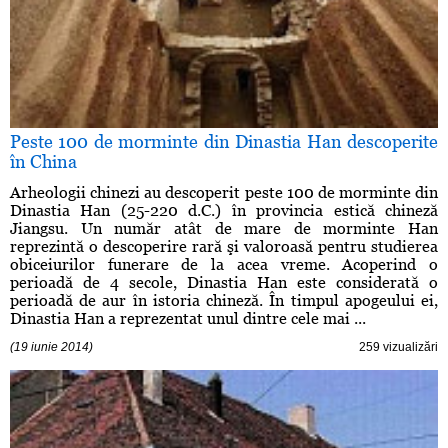
Peste 100 de morminte din Dinastia Han descoperite
în China
Arheologii chinezi au descoperit peste 100 de morminte din
Dinastia Han (25-220 d.C.) în provincia estică chineză
Jiangsu. Un număr atât de mare de morminte Han
reprezintă o descoperire rară şi valoroasă pentru studierea
obiceiurilor funerare de la acea vreme. Acoperind o
perioadă de 4 secole, Dinastia Han este considerată o
perioadă de aur în istoria chineză. În timpul apogeului ei,
Dinastia Han a reprezentat unul dintre cele mai ...
(19 iunie 2014)
259 vizualizări