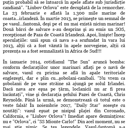
puţin probabil să se întoarcă în apele aflate sub jurisdicţie
candiană”. ”Liubov Orlova” este decuplată de la remorcher.
La 23 februarie e aflată la 1.300 mile marine de
coasta...irlandeză. În martie 2013, se primeşte un semnal de
pe vasul...fantomă, deşi pe el nu mai există niciun marinar!
Două bărci de salvare s-au desprins şi au emis un SOS,
recepţionat de Paza de Coastă Irlandeză. Apoi, linişte! Încep
speculaţiile: unii spun că nava s-a scufundat în vara lui
2013, alţii că a fost văzută în apele norvegiene, alţii că
prezenţa sa a fost semnalizată în Africa de Sud!!!
În ianuarie 2014, cotidianul ”The Sun” aruncă bomba:
conform declaraţiilor unor marinari aflaţi pe o navă de
salvare, vasul cu pricina se află în apale teritoriale
englezeşti, dar e plin cu...şobolani-canibali. ”Nu vrem ca
şobolanii de pe vase străine să ajungă pe solul Irlandei.
Dacă nava are eşua pe ţărm, loclanicii nu ar fi prea
încântaţi”, vine şi declaraţia şefului Pazei de Coastă, Chris
Reynolds. Până la urmă, se demonstrează că totul este o
veste falsă! În noiembrie 2017, ”Daily Star” soseşte cu
noutăţi”: vasul eşuat pe nisipul plajei din Coronado,
California, e ”Liubov Orlova”! Imediat apare dezminţirea:
nu e ”Orlova”, ci ”SS Mionte Carlo!” Din acel moment, nu se
mai ştie nimic. Se ţes legendele. Vasul-fantomă s-a