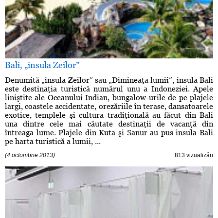
Bali, „insula Zeilor”
Denumită „insula Zeilor” sau „Dimineaţa lumii”, insula Bali
este destinaţia turistică numărul unu a Indoneziei. Apele
liniştite ale Oceanului Indian, bungalow-urile de pe plajele
largi, coastele accidentate, orezăriile în terase, dansatoarele
exotice, templele şi cultura tradiţională au făcut din Bali
una dintre cele mai căutate destinaţii de vacanţă din
întreaga lume. Plajele din Kuta şi Sanur au pus insula Bali
pe harta turistică a lumii, ...
(4 octombrie 2013)
813 vizualizări