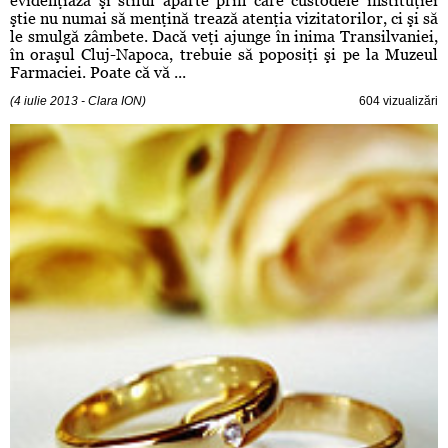
evidenţiază şi stilul aparte prin care custodele instituţiei
ştie nu numai să menţină trează atenţia vizitatorilor, ci şi să
le smulgă zâmbete. Dacă veţi ajunge în inima Transilvaniei,
în oraşul Cluj-Napoca, trebuie să poposiţi şi pe la Muzeul
Farmaciei. Poate că vă ...
(4 iulie 2013 - Clara ION)
604 vizualizări