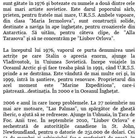
sunt gătate în 1976 şi botezate cu numele a două dintre cele
mai mari artiste sovietice. Este darul poporului sârb,
prieten, pentru fratele mai mare, U.R.S.S. Ambele vapoare,
din clasa ”Maria Iermolova”, sunt construcţii solide,
destinate a naviga în ape îngheţate, pentru croazierele din
Antarctica. Să uităm, pentru câteva clipe, de ”Alla
Tarasova” şi să ne concentrăm pe ”Liubov Orlova”.
La începutul lui 1976, vaporul ce purta denumirea unei
actriţe pe care Stalin o aprecia enorm, ajunge la
Vladivostok, în Uniunea Sovietică. Începe voiajele în
Oceanul Arctic şi-şi face treaba până în 1991, când U.R.S.S.
prinde a se destrăma. Este vândută de mai multe ori şi, în
1999, intră în şantiere, pentru renovare. Proprietarul din
acel moment este ”Marine Expeditions”, care-i
păstrează...destinaţia. În 2000 e în Oceanul Îngheţat.
2006 e anul în care încep problemele. La 27 noiembrie nu
mai are motoare, ”Las Palmas”, un spărgător de gheaţă
iberic, o ajută să se redreseze. Ajunge în Ushuaia, în Ţara de
Foc. Anii trec. În septembrie 2010, ”Liubov Orlova” e
sechestrată de autorităţile canadiene în St. John,
Newfoundland, pentru o datorie de 251.000 de dolari. Cei
51 de membri ai echipajului fac o conferinţă de presă, în