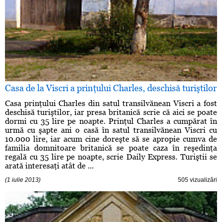
Casa de la Viscri a prinţului Charles, deschisă turiştilor
Casa prinţului Charles din satul transilvănean Viscri a fost
deschisă turiştilor, iar presa britanică scrie că aici se poate
dormi cu 35 lire pe noapte. Prinţul Charles a cumpărat în
urmă cu şapte ani o casă în satul transilvănean Viscri cu
10.000 lire, iar acum cine doreşte să se apropie cumva de
familia domnitoare britanică se poate caza în reşedinţa
regală cu 35 lire pe noapte, scrie Daily Express. Turiştii se
arată interesaţi atât de ...
(1 iulie 2013)
505 vizualizări