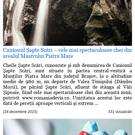
Canionul Şapte Scări – cele mai spectaculoase chei din
arealul Masivului Piatra Mare
Cheile Şapte Scări, cunoscute şi sub denumirea de Canionul
Şapte Scări, sunt situate în partea central-vestică a
Munţilor Piatra Mare din judeţul Braşov, la o altitudine
medie de 980 m, nu departe de Valea Timişului (Dâmbu
Morii), pe pârâul Şapte Scări, afluent de stânga al Văii
Şipoaie, fiind cele mai spectaculoase chei din această zonă,
potrivit www.romaniadevis.ro. Unicitatea acestui loc este
dată de pereţii aproape verticali şi extrem ...
(18 decembrie 2015)
331 vizualizări