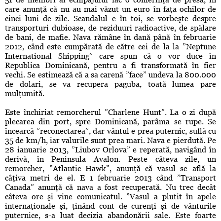
care anunţă că nu au mai văzut un euro în faţa ochilor de
cinci luni de zile. Scandalul e în toi, se vorbeşte despre
transporturi dubioase, de reziduuri radioactive, de spălare
de bani, de mafie. Nava rămâne în dană până în februarie
2012, când este cumpărată de către cei de la la ”Neptune
International Shipping” care spun că o vor duce în
Republica Dominicană, pentru a fi transformată în fier
vechi. Se estimează că a sa carenă ”face” undeva la 800.000
de dolari, se va recupera paguba, toată lumea pare
mulţumită.
Este închiriat remorcherul ”Charlene Hunt”. La o zi după
plecarea din port, spre Dominicană, parâma se rupe. Se
încearcă ”reconectarea”, dar vântul e prea puternic, suflă cu
35 de km/h, iar valurile sunt prea mari. Nava e pierdută. Pe
28 ianuarie 2013, ”Liubov Orlova” e reperată, navigând în
derivă, în Peninsula Avalon. Peste câteva zile, un
remorcher, ”Atlantic Hawk”, anunţă că vasul se află la
câţiva metri de el. E 1 februarie 2013 când ”Transport
Canada” anunţă că nava a fost recuperată. Nu trec decât
câteva ore şi vine comunicatul. ”Vasul a plutit în apele
internaţionale şi, ţinând cont de curenţi şi de vânturile
puternice, s-a luat decizia abandonării sale. Este foarte