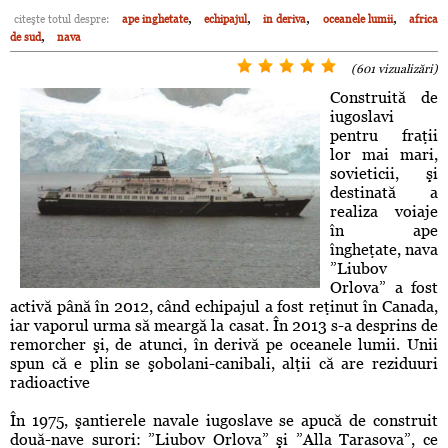
,
,
,
,
citeşte totul despre:
ape inghetate
echipajul
in deriva
oceanele lumii
africa
,
de sud
nava
(601 vizualizări)
Construită de
iugoslavi
pentru fraţii
lor mai mari,
sovieticii, şi
destinată a
realiza voiaje
în ape
îngheţate, nava
”Liubov
Orlova” a fost
activă până în 2012, când echipajul a fost reţinut în Canada,
iar vaporul urma să meargă la casat. În 2013 s-a desprins de
remorcher şi, de atunci, în derivă pe oceanele lumii. Unii
spun că e plin se şobolani-canibali, alţii că are reziduuri
radioactive
În 1975, şantierele navale iugoslave se apucă de construit
două-nave surori: ”Liubov Orlova” şi ”Alla Tarasova”, ce