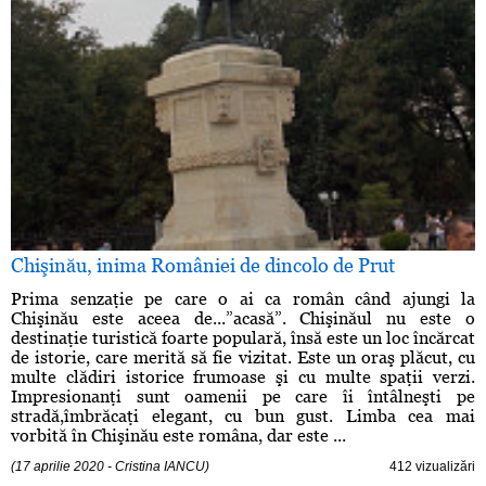
Chişinău, inima României de dincolo de Prut
Prima senzaţie pe care o ai ca român când ajungi la
Chişinău este aceea de...”acasă”. Chişinăul nu este o
destinaţie turistică foarte populară, însă este un loc încărcat
de istorie, care merită să fie vizitat. Este un oraş plăcut, cu
multe clădiri istorice frumoase şi cu multe spaţii verzi.
Impresionanţi sunt oamenii pe care îi întâlneşti pe
stradă,îmbrăcaţi elegant, cu bun gust. Limba cea mai
vorbită în Chişinău este româna, dar este ...
(17 aprilie 2020 - Cristina IANCU)
412 vizualizări