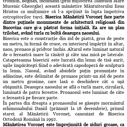
tronului, Bogdan, închinând (prin mijlocirea Sfântului Mare
Mucenic Gheorghe) această mănăstire Mântuitorului Iisus
Hristos ca mulţumire că l-a sprijinit în lupta împotriva
cotropitorilor turci.
Biserica Mănăstirii Voroneţ face parte
dintre puţinele monumente de arhitectură religioasă din
Bucovina care şi-a păstrat forma iniţială. Ea are un plan
trilobat, având turla cu boltă deasupra naosului.
Biserica este o construcţie din zid de piatră, gros de peste
un metru, în formă de cruce, cu interiorul împărţit în altar,
naos, pronaos şi pridvor închis. Altarul este luminat natural
de o fereastră mare la răsărit şi câte una mică pe laterale.
Catapeteasma bisericii este lucrată din lemn de tisă aurit,
uşile împărăteşti fiind o adevărată capodoperă de sculptură
în lemn. Naosul, având absidele puţin pronunţate în
adâncime, este delimitat de pronaos printr-un zid de peste
un metru grosime, care lasă o deschidere cât o uşă
obişnuită. Deasupra naosului se află o turlă mare, circulară,
luminată de patru ferestre. Pronaosul este luminat de câte
o fereastră pe fiecare parte.
În partea din dreapta a pronaosului se găseşte mormântul
schimonahului Daniil (prăznuit la 18 decembrie), primul
stareţ al Mănăstirii Voroneţ, canonizat de Biserica
Ortodoxă Română în 1992.
Mănăstirea Voroneţ este împrejmuită de ziduri groase, ca