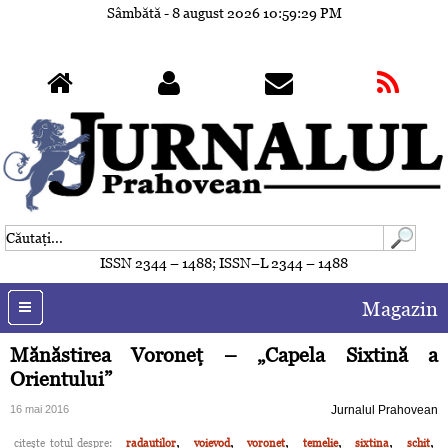
Sâmbătă - 8 august 2026
10:59:32 PM
ISSN 2344 – 1488; ISSN–L 2344 – 1488
Magazin
Mănăstirea Voroneţ – „Capela Sixtină a
Orientului”
16 mai 2016
Jurnalul Prahovean
,
,
,
,
,
,
citeşte totul despre:
radautilor
voievod
voronet
temelie
sixtina
schit