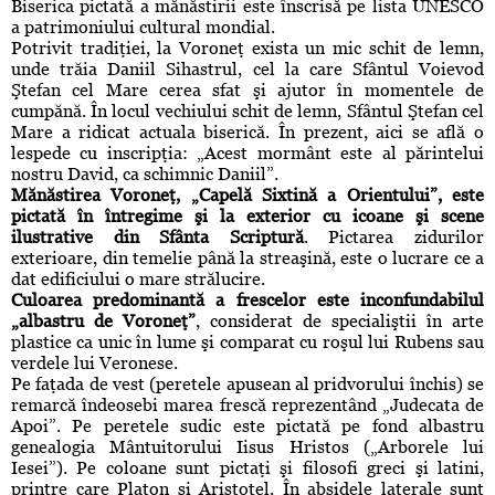
Biserica pictată a mănăstirii este înscrisă pe lista UNESCO
a patrimoniului cultural mondial.
Potrivit tradiţiei, la Voroneţ exista un mic schit de lemn,
unde trăia Daniil Sihastrul, cel la care Sfântul Voievod
Ştefan cel Mare cerea sfat şi ajutor în momentele de
cumpănă. În locul vechiului schit de lemn, Sfântul Ştefan cel
Mare a ridicat actuala biserică. În prezent, aici se află o
lespede cu inscripţia: „Acest mormânt este al părintelui
nostru David, ca schimnic Daniil”.
Mănăstirea Voroneţ, „Capelă Sixtină a Orientului”, este
pictată în întregime şi la exterior cu icoane şi scene
ilustrative din Sfânta Scriptură
. Pictarea zidurilor
exterioare, din temelie până la streaşină, este o lucrare ce a
dat edificiului o mare strălucire.
Culoarea predominantă a frescelor este inconfundabilul
„albastru de Voroneţ”
, considerat de specialiştii în arte
plastice ca unic în lume şi comparat cu roşul lui Rubens sau
verdele lui Veronese.
Pe faţada de vest (peretele apusean al pridvorului închis) se
remarcă îndeosebi marea frescă reprezentând „Judecata de
Apoi”. Pe peretele sudic este pictată pe fond albastru
genealogia Mântuitorului Iisus Hristos („Arborele lui
Iesei”). Pe coloane sunt pictaţi şi filosofi greci şi latini,
printre care Platon şi Aristotel. În absidele laterale sunt