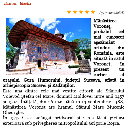
,
albastru
biserica
(590 vizualizări)
Mănăstirea
Voroneţ,
probabil cel
mai cunoscut
aşezământ
ortodox din
România, este
situată în satul
Voroneţ, în
prezent un
cartier al
oraşului Gura Humorului, judeţul Suceava, aflată în
arhiepiscopia Sucevei şi Rădăuţilor.
Este una dintre cele mai vestite ctitorii ale Sfântului
Voievod Ştefan cel Mare, domnul Moldovei între anii 1457
şi 1504. Înălţată, din 26 mai până în 14 septembrie 1488,
Mănăstirea Voroneţ are hramul Sfântul Mare Mucenic
Gheorghe.
În 1547 i s-a adăugat pridvorul şi i s-a făcut pictura
exterioară sub privegherea mitropolitului Grigorie Roşca.