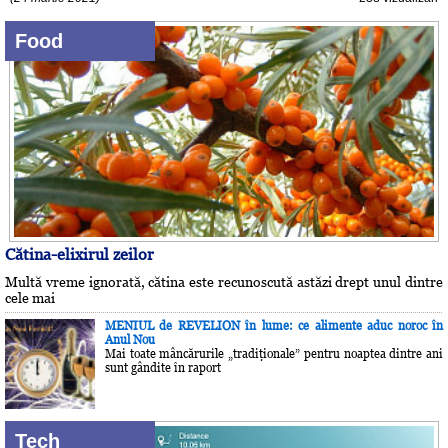
Food
Cătina-elixirul zeilor
Multă vreme ignorată, cătina este recunoscută astăzi drept unul dintre
cele mai
MENIUL de REVELION în lume: ce alimente aduc noroc în
Anul Nou
Mai toate mâncărurile „tradiţionale” pentru noaptea dintre ani
sunt gândite în raport
Tech