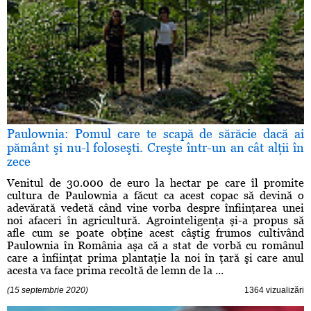
Paulownia: Pomul care te scapă de sărăcie dacă ai
pământ şi nu-l foloseşti. Creşte într-un an cât alţii în
zece
Venitul de 30.000 de euro la hectar pe care îl promite
cultura de Paulownia a făcut ca acest copac să devină o
adevărată vedetă când vine vorba despre înfiinţarea unei
noi afaceri în agricultură. Agrointeligenţa şi-a propus să
afle cum se poate obţine acest câştig frumos cultivând
Paulownia în România aşa că a stat de vorbă cu românul
care a înfiinţat prima plantaţie la noi în ţară şi care anul
acesta va face prima recoltă de lemn de la ...
(15 septembrie 2020)
1364 vizualizări