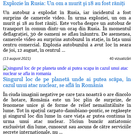
Explozie în Rusia: Un om a murit şi 18 au fost răniţi
Un autobuz a explodat în Rusia, iar incidentul a fost
surprins de camerele video. În urma exploziei, un om a
murit şi 18 au fost răniţi. Este vorba despre un autobuz de
transport în comun dintr-un oraş din Rusia. În momentul
deflagraţiei, 30 de oameni se aflau înăuntru. De asemenea,
camerele video au surprins autobuzul în staţie, în faţa unui
centru comercial. Explozia autobuzului a avut loc în seara
de joi, 12 august, în centrul ...
(13 august 2021)
40 vizualizări
Singurul loc de pe planetă unde ai putea scăpa, în
cazul unui atac nuclear, se află în România
În ciuda imaginii negative pe care ţara noastră o are dincolo
de hotare, România este un loc plin de surprize, de
fenomene unice şi de forme de relief nemaiîntâlnite în
lume. Tot în spaţiul carpato-danubiano-pontic, se regăseşte
şi singurul loc din lume în care viaţa ar putea continua în
urma unui atac nuclear. Niciun buncăr antiatomic
exclusivist din lume, cunoscut sau ascuns de către serviciile
secrete internaţionale, nu ...