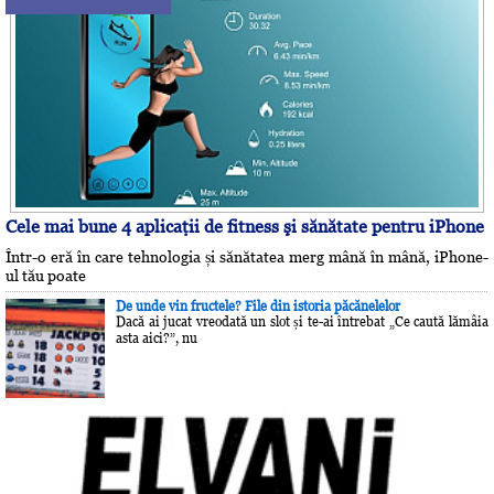
Cele mai bune 4 aplicaţii de fitness şi sănătate pentru iPhone
Într-o eră în care tehnologia și sănătatea merg mână în mână, iPhone-
ul tău poate
De unde vin fructele? File din istoria păcănelelor
Dacă ai jucat vreodată un slot și te-ai întrebat „Ce caută lămâia
asta aici?”, nu