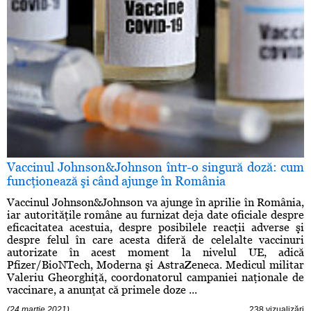
Vaccinul Johnson&Johnson într-o singură doză: cum
funcţionează şi când ajunge în România
Vaccinul Johnson&Johnson va ajunge în aprilie în România,
iar autorităţile române au furnizat deja date oficiale despre
eficacitatea acestuia, despre posibilele reacţii adverse şi
despre felul în care acesta diferă de celelalte vaccinuri
autorizate în acest moment la nivelul UE, adică
Pfizer/BioNTech, Moderna şi AstraZeneca. Medicul militar
Valeriu Gheorghiţă, coordonatorul campaniei naţionale de
vaccinare, a anunţat că primele doze ...
(24 martie 2021)
238 vizualizări