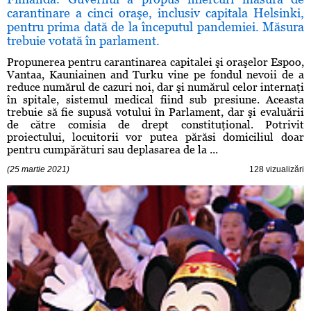
carantinare a cinci oraşe, inclusiv capitala Helsinki,
pentru prima dată de la începutul pandemiei. Măsura
trebuie votată în parlament.
Propunerea pentru carantinarea capitalei şi oraşelor Espoo,
Vantaa, Kauniainen and Turku vine pe fondul nevoii de a
reduce numărul de cazuri noi, dar şi numărul celor internaţi
în spitale, sistemul medical fiind sub presiune. Aceasta
trebuie să fie supusă votului în Parlament, dar şi evaluării
de către comisia de drept constituţional. Potrivit
proiectului, locuitorii vor putea părăsi domiciliul doar
pentru cumpărături sau deplasarea de la ...
(25 martie 2021)
128 vizualizări