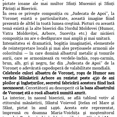
pictate icoane ale mai multor Sfinţi Mucenici şi Sfinţi
Părinţi ai Bisericii.
În ceea ce priveşte compoziţia cu „Judecata de Apoi”, la
Voroneţ există o particularitate, această imagine fiind
prezentă de altfel în toată lumea creştină. Picturi cu această
temă există şi la alte biserici din Nordul Moldovei (Humor,
Vatra Moldoviţei, Arbore, Suceviţa etc.) dar nicăieri
compoziţia nu are o desfăşurare mai amplă şi mai unitară.
Intensitatea ei dramatică, bogăţia imaginaţiei, elementele
de reinterpretare locală şi mai ales preţioasele armonii ale
coloritului — în care domină albastrul metalic şi tonurile
aurii, care se armonizează cu verdele-închis, roşu-carmin,
brun, alb, gri şi negru, fac din „Judecata de Apoi” de la
Voroneţ o adevărată capodoperă de valabilitate mondială.
Celebrele culori albastru de Voroneţ, roşu de Humor sau
verdele Mănăstirii Arbore au rezistat peste 450 de ani
ploilor şi îngheţurilor, secretul fabricării acestora fiind încă
necunoscut.
Cercetătorii au descoperit că
la baza albastrului
de Voroneţ stă o rocă albastră numită azurit.
La interior, în naosul bisericii, se află tabloul votiv al
ctitorului mănăstirii, Sfântul Voievod Ştefan cel Mare şi
Sfânt, pictat în anul 1496. Acesta este reprezentat,
împreună cu doamna Maria-Voichiţa şi moştenitorul