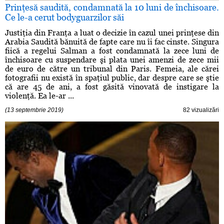
Prinţesă saudită, condamnată la 10 luni de închisoare.
Ce le-a cerut bodyguarzilor săi
Justiţia din Franţa a luat o decizie în cazul unei prinţese din
Arabia Saudită bănuită de fapte care nu îi fac cinste. Singura
fiică a regelui Salman a fost condamnată la zece luni de
închisoare cu suspendare şi plata unei amenzi de zece mii
de euro de către un tribunal din Paris. Femeia, ale cărei
fotografii nu există în spaţiul public, dar despre care se ştie
că are 45 de ani, a fost găsită vinovată de instigare la
violenţă. Ea le-ar ...
(13 septembrie 2019)
82 vizualizări