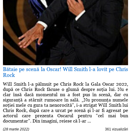
Bătaie pe scenă la Oscar! Will Smith l-a lovit pe Chris
Rock
Will Smith l-a pălmuit pe Chris Rock la Gala Oscar 2022,
după ce Chris Rock făcuse o glumă despre soţia lui. Nu e
clar însă dacă momentul nu a fost pus în scenă, dar cu
siguranţă a stârnit rumoare în sală. „Nu pronunţa numele
soţiei mele cu gura ta nenorocită”, i-a strigat Will Smith lui
Chris Rock, după care a urcat pe scenă şi l-ar fi agresat pe
actorul care prezenta Oscarul pentru “cel mai bun
documentar”. Din imagini, reiese că l-ar ...
(28 martie 2022)
361 vizualizări