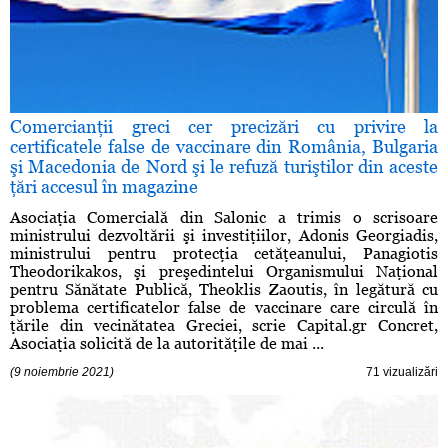
Comercianţii greci cer precizări cu privire la
certificatele false de vaccinare din România, Bulgaria
şi Macedonia de Nord şi le refuză turiştilor din aceste
ţări accesul în magazine
Asociaţia Comercială din Salonic a trimis o scrisoare
ministrului dezvoltării şi investiţiilor, Adonis Georgiadis,
ministrului pentru protecţia cetăţeanului, Panagiotis
Theodorikakos, şi preşedintelui Organismului Naţional
pentru Sănătate Publică, Theoklis Zaoutis, în legătură cu
problema certificatelor false de vaccinare care circulă în
ţările din vecinătatea Greciei, scrie Capital.gr Concret,
Asociaţia solicită de la autorităţile de mai ...
(9 noiembrie 2021)
71 vizualizări