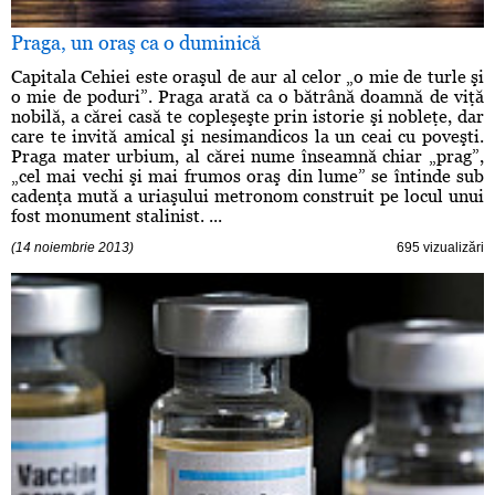
Praga, un oraş ca o duminică
Capitala Cehiei este oraşul de aur al celor „o mie de turle şi
o mie de poduri”. Praga arată ca o bătrână doamnă de viţă
nobilă, a cărei casă te copleşeşte prin istorie şi nobleţe, dar
care te invită amical şi nesimandicos la un ceai cu poveşti.
Praga mater urbium, al cărei nume înseamnă chiar „prag”,
„cel mai vechi şi mai frumos oraş din lume” se întinde sub
cadenţa mută a uriaşului metronom construit pe locul unui
fost monument stalinist. ...
(14 noiembrie 2013)
695 vizualizări