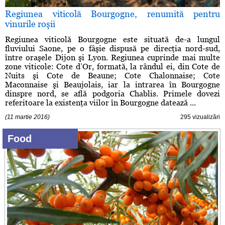
Regiunea viticolă Bourgogne, renumită pentru
vinurile roşii
Regiunea viticolă Bourgogne este situată de-a lungul
fluviului Saone, pe o fâşie dispusă pe direcţia nord-sud,
între oraşele Dijon şi Lyon. Regiunea cuprinde mai multe
zone viticole: Cote d’Or, formată, la rândul ei, din Cote de
Nuits şi Cote de Beaune; Cote Chalonnaise; Cote
Maconnaise şi Beaujolais, iar la intrarea în Bourgogne
dinspre nord, se află podgoria Chablis. Primele dovezi
referitoare la existenţa viilor în Bourgogne datează ...
(11 martie 2016)
295 vizualizări
Food