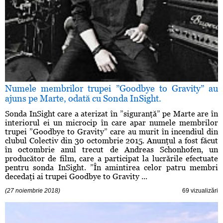
Numele membrilor trupei ”Goodbye to Gravity” au
ajuns pe Marte, odată cu Sonda InSight.
Sonda InSight care a aterizat în ”siguranţă” pe Marte are în
interiorul ei un microcip în care apar numele membrilor
trupei ”Goodbye to Gravity” care au murit în incendiul din
clubul Colectiv din 30 octombrie 2015. Anunţul a fost făcut
în octombrie anul trecut de Andreas Schonhofen, un
producător de film, care a participat la lucrările efectuate
pentru sonda InSight. ”În amintirea celor patru membri
decedaţi ai trupei Goodbye to Gravity ...
(27 noiembrie 2018)
69 vizualizări