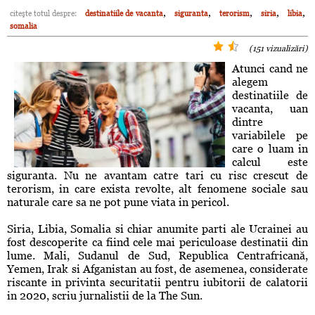
,
,
,
,
,
citeşte totul despre:
destinatiile de vacanta
siguranta
terorism
siria
libia
somalia
(151 vizualizări)
Atunci cand ne
alegem
destinatiile de
vacanta, uan
dintre
variabilele pe
care o luam in
calcul este
siguranta. Nu ne avantam catre tari cu risc crescut de
terorism, in care exista revolte, alt fenomene sociale sau
naturale care sa ne pot pune viata in pericol.
Siria, Libia, Somalia si chiar anumite parti ale Ucrainei au
fost descoperite ca fiind cele mai periculoase destinatii din
lume. Mali, Sudanul de Sud, Republica Centrafricană,
Yemen, Irak si Afganistan au fost, de asemenea, considerate
riscante in privinta securitatii pentru iubitorii de calatorii
in 2020, scriu jurnalistii de la The Sun.