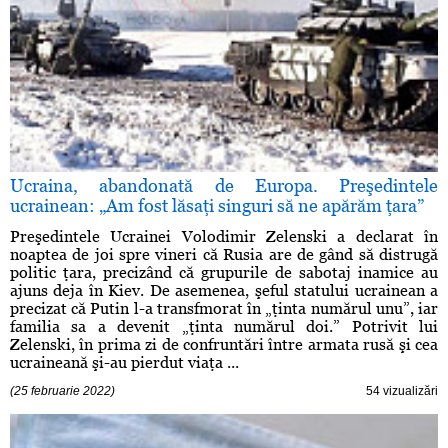
Ucraina, abandonată de Europa. Preşedintele
ucrainean: „Am fost lăsaţi singuri să ne apărăm ţara”
Preşedintele Ucrainei Volodimir Zelenski a declarat în
noaptea de joi spre vineri că Rusia are de gând să distrugă
politic ţara, precizând că grupurile de sabotaj inamice au
ajuns deja în Kiev. De asemenea, şeful statului ucrainean a
precizat că Putin l-a transfmorat în „ţinta numărul unu”, iar
familia sa a devenit „ţinta numărul doi.” Potrivit lui
Zelenski, în prima zi de confruntări între armata rusă şi cea
ucraineană şi-au pierdut viaţa ...
(25 februarie 2022)
54 vizualizări