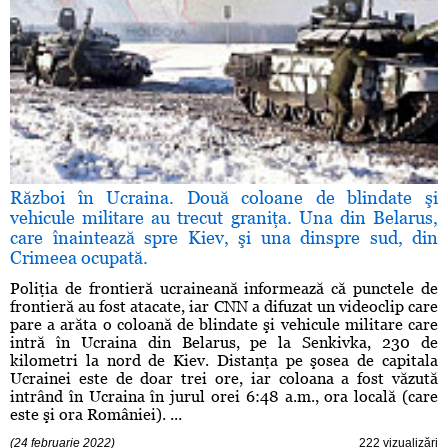
Război în Ucraina. Două coloane de blindate şi
vehicule militare au trecut graniţa. Una din Belarus,
care înaintează spre Kiev, şi una dinspre sud, din
Crimeea ocupată.
Poliţia de frontieră ucraineană informează că punctele de
frontieră au fost atacate, iar CNN a difuzat un videoclip care
pare a arăta o coloană de blindate şi vehicule militare care
intră în Ucraina din Belarus, pe la Senkivka, 230 de
kilometri la nord de Kiev. Distanţa pe şosea de capitala
Ucrainei este de doar trei ore, iar coloana a fost văzută
intrând în Ucraina în jurul orei 6:48 a.m., ora locală (care
este şi ora României). ...
(24 februarie 2022)
222 vizualizări