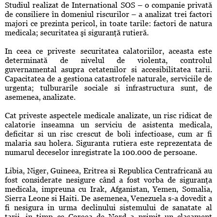
Studiul realizat de International SOS – o companie privată
de consiliere în domeniul riscurilor – a analizat trei factori
majori ce prezinta pericol, in toate tarile: factori de natura
medicala; securitatea şi siguranţă rutieră.
In ceea ce priveste securitatea calatoriilor, aceasta este
determinată de nivelul de violenta, controlul
guvernamental asupra cetatenilor si accesibilitatea tarii.
Capacitatea de a gestiona catastrofele naturale, serviciile de
urgenta; tulburarile sociale si infrastructura sunt, de
asemenea, analizate.
Cat priveste aspectele medicale analizate, un risc ridicat de
calatorie inseamna un serviciu de asistenta medicala,
deficitar si un risc crescut de boli infectioase, cum ar fi
malaria sau holera. Siguranta rutiera este reprezentata de
numarul deceselor inregistrate la 100.000 de persoane.
Libia, Niger, Guineea, Eritrea si Republica Centrafricană au
fost considerate nesigure când a fost vorba de siguranţa
medicala, impreuna cu Irak, Afganistan, Yemen, Somalia,
Sierra Leone si Haiti. De asemenea, Venezuela s-a dovedit a
fi nesigura in urma declinului sistemului de sanatate al
tarii, in timp ce Coreea de Nord a primit un clasament