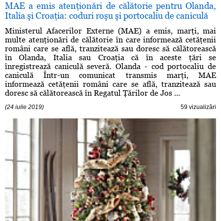
MAE a emis atenţionări de călătorie pentru Olanda,
Italia şi Croaţia: coduri roşu şi portocaliu de caniculă
Ministerul Afacerilor Externe (MAE) a emis, marţi, mai
multe atenţionări de călătorie în care informează cetăţenii
români care se află, tranzitează sau doresc să călătorească
în Olanda, Italia sau Croaţia că în aceste ţări se
înregistrează caniculă severă. Olanda - cod portocaliu de
caniculă Într-un comunicat transmis marţi, MAE
informează cetăţenii români care se află, tranzitează sau
doresc să călătorească în Regatul Ţărilor de Jos ...
(24 iulie 2019)
59 vizualizări