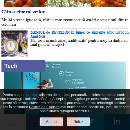
Cătina-elixirul zeilor
Multă vreme ignorată, cătina este recunoscută astăzi drept unul dintre
cele mai
MENIUL de REVELION în lume: ce alimente aduc noroc în
Anul Nou
Mai toate mâncărurile „tradiţionale” pentru noaptea dintre ani
sunt gândite în raport
Tech
Pentru scopuri precum afișarea de conținut personalizat, folosim module cookie
sau tehnologii similare. Apăsând Accept sau navigând pe acest website, sunteți de
acord să permiți colectarea de informații prin cookie-uri sau tehnologii similare.
Aflați în secțiunea
Politica de Cookies
mai multe despre cookie-uri, inclusiv despre
posibilitatea retragerii acordului.
Cele mai bune 4 aplicaţii de fitness şi sănătate pentru iPhone