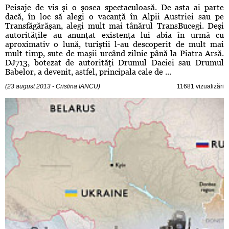
Peisaje de vis şi o şosea spectaculoasă. De asta ai parte
dacă, în loc să alegi o vacanţă în Alpii Austriei sau pe
Transfăgărăşan, alegi mult mai tânărul TransBucegi. Deşi
autorităţile au anunţat existenţa lui abia în urmă cu
aproximativ o lună, turiştii l-au descoperit de mult mai
mult timp, sute de maşii urcând zilnic până la Piatra Arsă.
DJ713, botezat de autorităţi Drumul Daciei sau Drumul
Babelor, a devenit, astfel, principala cale de ...
(23 august 2013 - Cristina IANCU)
11681 vizualizări