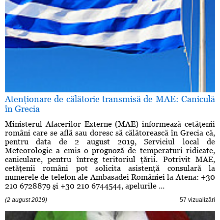
Atenţionare de călătorie transmisă de MAE: Caniculă
în Grecia
Ministerul Afacerilor Externe (MAE) informează cetăţenii
români care se află sau doresc să călătorească în Grecia că,
pentru data de 2 august 2019, Serviciul local de
Meteorologie a emis o prognoză de temperaturi ridicate,
caniculare, pentru întreg teritoriul ţării. Potrivit MAE,
cetăţenii români pot solicita asistenţă consulară la
numerele de telefon ale Ambasadei României la Atena: +30
210 6728879 şi +30 210 6744544, apelurile ...
(2 august 2019)
57 vizualizări