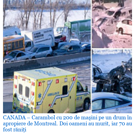
CANADA – Carambol cu 200 de maşini pe un drum în
apropiere de Montreal. Doi oameni au murit, iar 70 au
fost răniţi