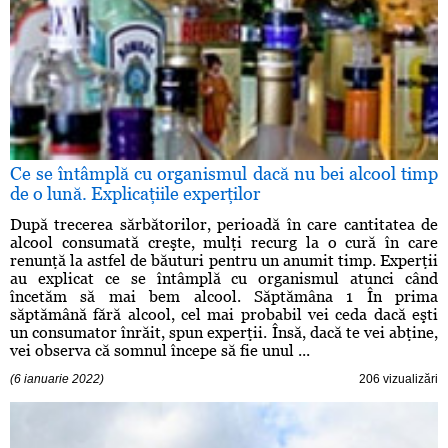
Ce se întâmplă cu organismul dacă nu bei alcool timp
de o lună. Explicaţiile experţilor
După trecerea sărbătorilor, perioadă în care cantitatea de
alcool consumată creşte, mulţi recurg la o cură în care
renunţă la astfel de băuturi pentru un anumit timp. Experţii
au explicat ce se întâmplă cu organismul atunci când
încetăm să mai bem alcool. Săptămâna 1 În prima
săptămână fără alcool, cel mai probabil vei ceda dacă eşti
un consumator înrăit, spun experţii. Însă, dacă te vei abţine,
vei observa că somnul începe să fie unul ...
(6 ianuarie 2022)
206 vizualizări