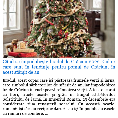
Când se împodobeşte bradul de Crăciun 2022. Culori
care sunt în tendinţe pentru pomul de Crăciun, în
acest sfârşit de an
Bradul, acest copac care îşi păstrează frunzele verzi şi iarna,
este simbolul sărbătorilor de sfârşit de an, iar împodobirea
lui de Crăciun întruchipează reînnoirea vieţii. A fost decorat
cu flori, fructe uscate şi grâu în timpul sărbătorilor
Solstiţiului de iarnă. În Imperiul Roman, 25 decembrie era
considerată ziua renaşterii soarelui. Cu această ocazie,
romanii îşi făceau reciproc daruri sau îşi împodobeau casele
cu ramuri de conifere. ...