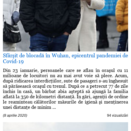
Sfârşit de blocadă în Wuhan, epicentrul pandemiei de
Covid-19
Din 23 ianuarie, persoanele care se aflau în oraşul cu 11
milioane de locuitori nu au mai avut voie să plece. Acum,
după ridicarea interdicţiilor, sute de pasageri s-au înghesuit
să părăsească oraşul cu trenul. După ce a petrecut 77 de zile
închis în casă, un bărbat abia aşteptă să ajungă la familia
aflată la 350 de kilometri distanţă. În gări, agenţii de ordine
le reaminteau călătorilor măsurile de igienă şi menţinerea
unei distanţe de minim ...
(8 aprilie 2020)
94 vizualizări