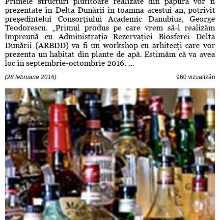
Primele structuri plutitoare realizate din papură vor fi
prezentate în Delta Dunării în toamna acestui an, potrivit
preşedintelui Consorţiului Academic Danubius, George
Teodorescu. „Primul produs pe care vrem să-l realizăm
împreună cu Administraţia Rezervaţiei Biosferei Delta
Dunării (ARBDD) va fi un workshop cu arhitecţi care vor
prezenta un habitat din plante de apă. Estimăm că va avea
loc în septembrie-octombrie 2016. ...
(28 februarie 2016)
960 vizualizări