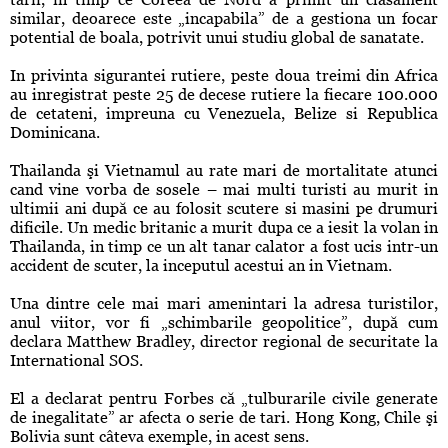
similar, deoarece este „incapabila” de a gestiona un focar
potential de boala, potrivit unui studiu global de sanatate.
In privinta sigurantei rutiere, peste doua treimi din Africa
au inregistrat peste 25 de decese rutiere la fiecare 100.000
de cetateni, impreuna cu Venezuela, Belize si Republica
Dominicana.
Thailanda şi Vietnamul au rate mari de mortalitate atunci
cand vine vorba de sosele – mai multi turisti au murit in
ultimii ani după ce au folosit scutere si masini pe drumuri
dificile. Un medic britanic a murit dupa ce a iesit la volan in
Thailanda, in timp ce un alt tanar calator a fost ucis intr-un
accident de scuter, la inceputul acestui an in Vietnam.
Una dintre cele mai mari amenintari la adresa turistilor,
anul viitor, vor fi „schimbarile geopolitice”, după cum
declara Matthew Bradley, director regional de securitate la
International SOS.
El a declarat pentru Forbes că „tulburarile civile generate
de inegalitate” ar afecta o serie de tari. Hong Kong, Chile şi
Bolivia sunt câteva exemple, in acest sens.