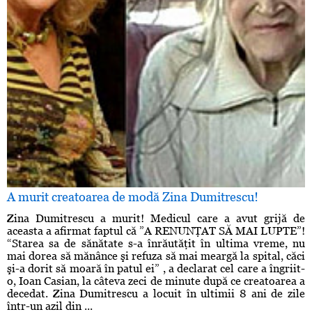
A murit creatoarea de modă Zina Dumitrescu!
Zina Dumitrescu a murit! Medicul care a avut grijă de
aceasta a afirmat faptul că ”A RENUNŢAT SĂ MAI LUPTE”!
“Starea sa de sănătate s-a înrăutăţit în ultima vreme, nu
mai dorea să mănânce şi refuza să mai meargă la spital, căci
şi-a dorit să moară în patul ei” , a declarat cel care a îngriit-
o, Ioan Casian, la câteva zeci de minute după ce creatoarea a
decedat. Zina Dumitrescu a locuit în ultimii 8 ani de zile
într-un azil din ...