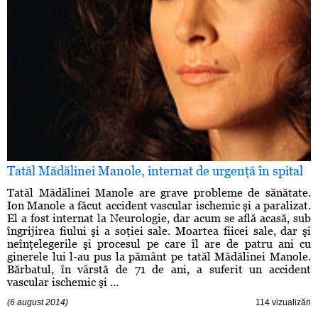
Tatăl Mădălinei Manole, internat de urgenţă în spital
Tatăl Mădălinei Manole are grave probleme de sănătate.
Ion Manole a făcut accident vascular ischemic şi a paralizat.
El a fost internat la Neurologie, dar acum se află acasă, sub
îngrijirea fiului şi a soţiei sale. Moartea fiicei sale, dar şi
neînţelegerile şi procesul pe care îl are de patru ani cu
ginerele lui l-au pus la pământ pe tatăl Mădălinei Manole.
Bărbatul, în vârstă de 71 de ani, a suferit un accident
vascular ischemic şi ...
(6 august 2014)
114 vizualizări