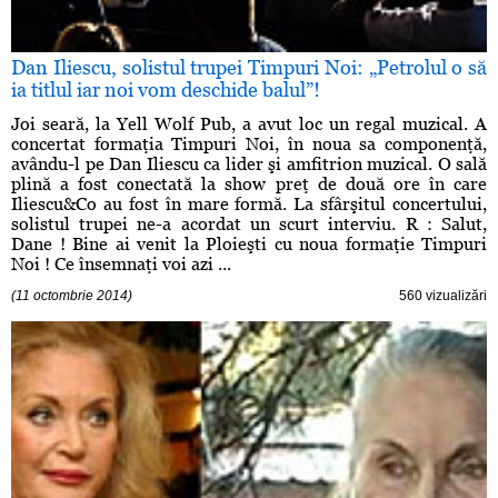
Dan Iliescu, solistul trupei Timpuri Noi: „Petrolul o să
ia titlul iar noi vom deschide balul”!
Joi seară, la Yell Wolf Pub, a avut loc un regal muzical. A
concertat formaţia Timpuri Noi, în noua sa componenţă,
avându-l pe Dan Iliescu ca lider şi amfitrion muzical. O sală
plină a fost conectată la show preţ de două ore în care
Iliescu&Co au fost în mare formă. La sfârşitul concertului,
solistul trupei ne-a acordat un scurt interviu. R : Salut,
Dane ! Bine ai venit la Ploieşti cu noua formaţie Timpuri
Noi ! Ce însemnaţi voi azi ...
(11 octombrie 2014)
560 vizualizări