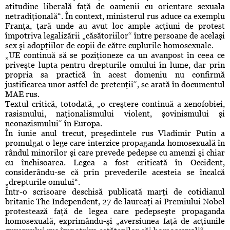
atitudine liberală faţă de oamenii cu orientare sexuala
netradiţională“. În context, ministerul rus aduce ca exemplu
Franţa, ţară unde au avut loc ample acţiuni de protest
împotriva legalizării „căsătoriilor“ între persoane de acelaşi
sex şi adopţiilor de copii de către cuplurile homosexuale.
„UE continuă să se poziţioneze ca un avanpost în ceea ce
priveşte lupta pentru drepturile omului în lume, dar prin
propria sa practică în acest domeniu nu confirmă
justificarea unor astfel de pretenţii“, se arată în documentul
MAE rus.
Textul critică, totodată, „o creştere continuă a xenofobiei,
rasismului, naţionalismului violent, şovinismului şi
neonazismului“ în Europa.
În iunie anul trecut, preşedintele rus Vladimir Putin a
promulgat o lege care interzice propaganda homosexuală în
rândul minorilor şi care prevede pedepse cu amenzi şi chiar
cu închisoarea. Legea a fost criticată în Occident,
considerându-se că prin prevederile acesteia se încalcă
„drepturile omului“.
Într-o scrisoare deschisă publicată marţi de cotidianul
britanic The Independent, 27 de laureaţi ai Premiului Nobel
protestează faţă de legea care pedepseşte propaganda
homosexuală, exprimându-şi „aversiunea faţă de acţiunile