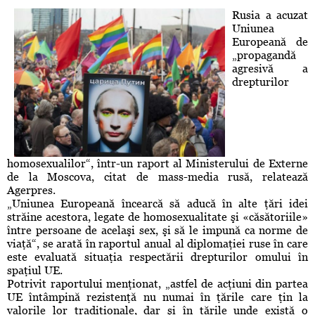
Rusia a acuzat
Uniunea
Europeană de
„propagandă
agresivă a
drepturilor
homosexualilor“, într-un raport al Ministerului de Externe
de la Moscova, citat de mass-media rusă, relatează
Agerpres.
„Uniunea Europeană încearcă să aducă în alte ţări idei
străine acestora, legate de homosexualitate şi «căsătoriile»
între persoane de acelaşi sex, şi să le impună ca norme de
viaţă“, se arată în raportul anual al diplomaţiei ruse în care
este evaluată situaţia respectării drepturilor omului în
spaţiul UE.
Potrivit raportului menţionat, „astfel de acţiuni din partea
UE întâmpină rezistenţă nu numai în ţările care ţin la
valorile lor tradiţionale, dar şi în ţările unde există o