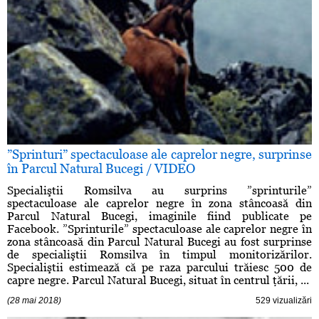
”Sprinturi” spectaculoase ale caprelor negre, surprinse
în Parcul Natural Bucegi / VIDEO
Specialiştii Romsilva au surprins ”sprinturile”
spectaculoase ale caprelor negre în zona stâncoasă din
Parcul Natural Bucegi, imaginile fiind publicate pe
Facebook. ”Sprinturile” spectaculoase ale caprelor negre în
zona stâncoasă din Parcul Natural Bucegi au fost surprinse
de specialiştii Romsilva în timpul monitorizărilor.
Specialiştii estimează că pe raza parcului trăiesc 500 de
capre negre. Parcul Natural Bucegi, situat în centrul ţării, ...
(28 mai 2018)
529 vizualizări