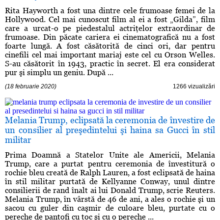
Rita Hayworth a fost una dintre cele frumoase femei de la
Hollywood. Cel mai cunoscut film al ei a fost „Gilda”, film
care a urcat-o pe piedestalul actriţelor extraordinar de
frumoase. Din păcate cariera ei cinematografică nu a fost
foarte lungă. A fost căsătorită de cinci ori, dar pentru
cinefili cel mai important mariaj este cel cu Orson Welles.
S-au căsătorit în 1943, practic în secret. El era considerat
pur şi simplu un geniu. După ...
(18 februarie 2020)
1266 vizualizări
Melania Trump, eclipsată la ceremonia de învestire de
un consilier al preşedintelui şi haina sa Gucci în stil
militar
Prima Doamnă a Statelor Unite ale Americii, Melania
Trump, care a purtat pentru ceremonia de învestitură o
rochie bleu creată de Ralph Lauren, a fost eclipsată de haina
în stil militar purtată de Kellyanne Conway, unul dintre
consilierii de rand înalt ai lui Donald Trump, scrie Reuters.
Melania Trump, în vârstă de 46 de ani, a ales o rochie şi un
sacou cu guler din caşmir de culoare bleu, purtate cu o
pereche de pantofi cu toc şi cu o pereche ...