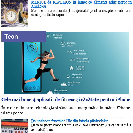
MENIUL de REVELION în lume: ce alimente aduc noroc în
Anul Nou
Mai toate mâncărurile „tradiţionale” pentru noaptea dintre ani
sunt gândite în raport
Tech
Cele mai bune 4 aplicaţii de fitness şi sănătate pentru iPhone
Într-o eră în care tehnologia și sănătatea merg mână în mână, iPhone-
ul tău poate
De unde vin fructele? File din istoria păcănelelor
Dacă ai jucat vreodată un slot și te-ai întrebat „Ce caută lămâia
asta aici?”, nu