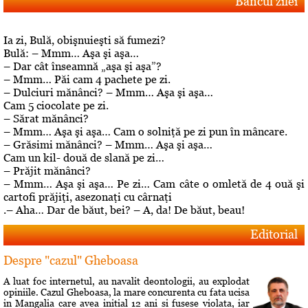
Bancul zilei
Ia zi, Bulă, obişnuieşti să fumezi?
Bulă: – Mmm… Aşa şi aşa…
– Dar cât înseamnă „aşa şi aşa”?
– Mmm… Păi cam 4 pachete pe zi.
– Dulciuri mănânci? – Mmm… Aşa şi aşa…
Cam 5 ciocolate pe zi.
– Sărat mănânci?
– Mmm… Aşa şi aşa… Cam o solniţă pe zi pun în mâncare.
– Grăsimi mănânci? – Mmm… Aşa şi aşa…
Cam un kil- două de slană pe zi…
– Prăjit mănânci?
– Mmm… Aşa şi aşa… Pe zi… Cam câte o omletă de 4 ouă şi
cartofi prăjiţi, asezonaţi cu cârnaţi
.– Aha… Dar de băut, bei? – A, da! De băut, beau!
Editorial
Despre "cazul" Gheboasa
A luat foc internetul, au navalit deontologii, au explodat
opiniile. Cazul Gheboasa, la mare concurenta cu fata ucisa
in Mangalia care avea initial 12 ani si fusese violata, iar