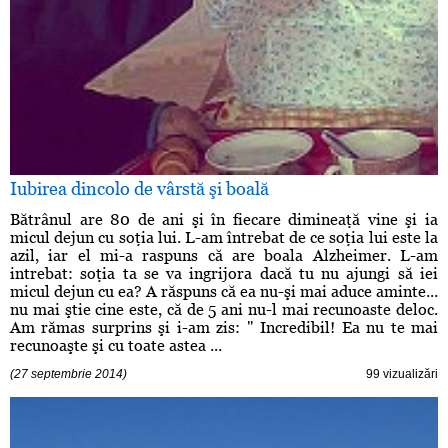
Iubirea dincolo de vârstă şi boală
Bătrânul are 80 de ani şi în fiecare dimineaţă vine şi ia
micul dejun cu soţia lui. L-am întrebat de ce soţia lui este la
azil, iar el mi-a raspuns că are boala Alzheimer. L-am
intrebat: soţia ta se va ingrijora dacă tu nu ajungi să iei
micul dejun cu ea? A răspuns că ea nu-şi mai aduce aminte...
nu mai ştie cine este, că de 5 ani nu-l mai recunoaste deloc.
Am rămas surprins şi i-am zis: " Incredibil! Ea nu te mai
recunoaşte şi cu toate astea ...
(27 septembrie 2014)
99 vizualizări