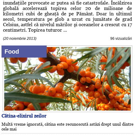
inundaţiile provocate ar putea să fie catastrofale. Încălzirea
globală accelerează topirea celor 20 de milioane de
kilometri cubi de gheaţă de pe Pământ. Doar în ultimul
secol, temperatura pe glob a urcat cu jumătate de grad
Celsius, astfel că nivelul mărilor şi oceanelor a crescut cu 17
centimetri. Topirea tuturor ...
(20 noiembrie 2013)
96 vizualizări
Food
Cătina-elixirul zeilor
Multă vreme ignorată, cătina este recunoscută astăzi drept unul dintre
cele mai