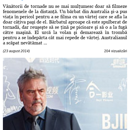
Vânătorii de tornade nu se mai mulţumesc doar să filmeze
fenomenele de la distanţă. Un bărbat din Australia şi-a pus
viaţa în pericol pentru a se filma cu un vârtej care se afla la
doar câţiva paşi de el. Bărbatul aproape că este spulberat de
tornadă, dar reuşeşte să se ţină pe picioare şi să o a la fugă
către maşină. El urcă la volan şi demarează în trombă
pentru a se îndepărta cât mai repede de vârtej. Australianul
a scăpat nevătămat ...
(23 august 2014)
204 vizualizări