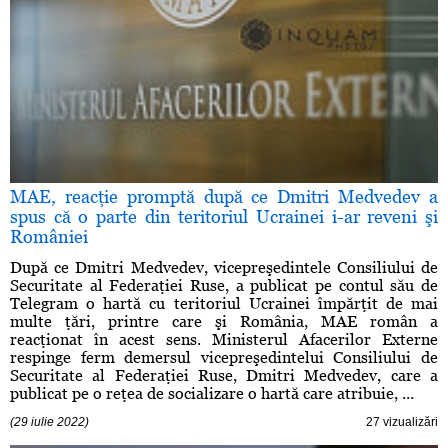
MAE, reacţie promptă după ce Dmitri Medvedev a
spus că o parte din teritoriul Ucrainei i-ar reveni şi
României
După ce Dmitri Medvedev, vicepreşedintele Consiliului de
Securitate al Federaţiei Ruse, a publicat pe contul său de
Telegram o hartă cu teritoriul Ucrainei împărţit de mai
multe ţări, printre care şi România, MAE român a
reacţionat în acest sens. Ministerul Afacerilor Externe
respinge ferm demersul vicepreşedintelui Consiliului de
Securitate al Federaţiei Ruse, Dmitri Medvedev, care a
publicat pe o reţea de socializare o hartă care atribuie, ...
(29 iulie 2022)
27 vizualizări