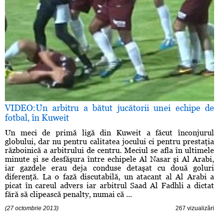
VIDEO:Un arbitru a bătut jucătorii unei echipe de
fotbal, în Kuweit
Un meci de primă ligă din Kuweit a făcut înconjurul
globului, dar nu pentru calitatea jocului ci pentru prestaţia
războinică a arbitrului de centru. Meciul se afla în ultimele
minute şi se desfăşura între echipele Al Nasar şi Al Arabi,
iar gazdele erau deja conduse detaşat cu două goluri
diferenţă. La o fază discutabilă, un atacant al Al Arabi a
picat în careul advers iar arbitrul Saad Al Fadhli a dictat
fără să clipească penalty, numai că ...
(27 octombrie 2013)
267 vizualizări