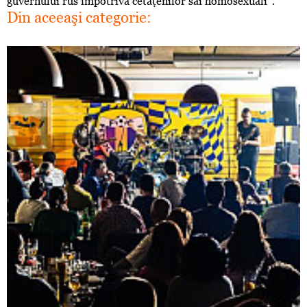
guvernului rus împotriva cetăţenilor săi homosexuali“.
Din aceeaşi categorie: