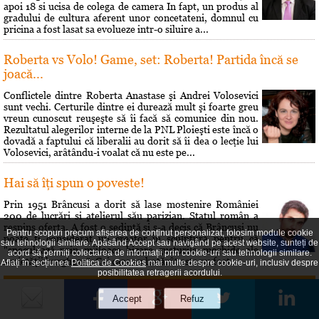
apoi 18 si ucisa de colega de camera In fapt, un produs al
gradului de cultura aferent unor concetateni, domnul cu
pricina a fost lasat sa evolueze intr-o siluire a...
Roberta vs Volo! Game, set: Roberta! Partida încă se
joacă...
Conflictele dintre Roberta Anastase şi Andrei Volosevici
sunt vechi. Certurile dintre ei durează mult şi foarte greu
vreun cunoscut reuşeşte să îi facă să comunice din nou.
Rezultatul alegerilor interne de la PNL Ploieşti este încă o
dovadă a faptului că liberalii au dorit să îi dea o lecţie lui
Volosevici, arâtându-i voalat că nu este pe...
Hai să îţi spun o poveste!
Prin 1951 Brâncusi a dorit să lase mostenire României
200 de lucrări si atelierul său parizian. Statul român a
respins oferta. A fost o sedinţă si s-a decis că Brâncusi nu
Pentru scopuri precum afișarea de conținut personalizat, folosim module cookie
poate fi considerat un creator în sculptură pentru că
sau tehnologii similare. Apăsând Accept sau navigând pe acest website, sunteți de
"speculează prin mijloace bizare gusturile morbide ale
acord să permiți colectarea de informații prin cookie-uri sau tehnologii similare.
societăţii burgheze". Cei care au hotărât asta au fost...
Aflați în secțiunea
Politica de Cookies
mai multe despre cookie-uri, inclusiv despre
posibilitatea retragerii acordului.
Maxima zilei
„Omul cel mai fericit e cel care-i face fericiţi pe cât mai mulţi