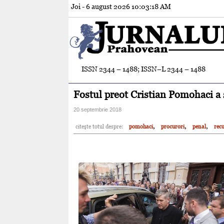
Joi - 6 august 2026
10:03:19 AM
ISSN 2344 – 1488; ISSN–L 2344 – 1488
Fostul preot Cristian Pomohaci a
20 septembrie 2018
,
,
,
citeşte totul despre:
pomohaci
procurori
penal
rec