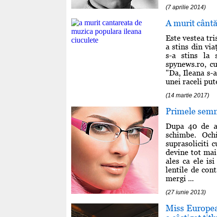
(7 aprilie 2014)
A murit cântă
Este vestea tri
a stins din vi
s-a stins la 
spynews.ro, cu
"Da, Ileana s-a
unei raceli put
(14 martie 2017)
Primele semne
Dupa 40 de an
schimbe. Och
suprasoliciti c
devine tot mai
ales ca ele is
lentile de con
mergi ...
(27 iunie 2013)
Miss Europea