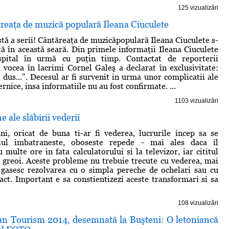
125 vizualizări
reaţa de muzică populară Ileana Ciuculete
stă a serii! Cântăreaţa de muzicăpopulară Ileana Ciuculete s-
aţă în această seară. Din primele informaţii Ileana Ciuculete
spital în urmă cu puţin timp. Contactat de reporterii
 vocea în lacrimi Cornel Galeş a declarat în exclusivitate:
 dus...". Decesul ar fi survenit in urma unor complicatii ale
ernice, insa informatiile nu au fost confirmate. ...
1103 vizualizări
 ale slăbirii vederii
i, oricat de buna ti-ar fi vederea, lucrurile incep sa se
iul imbatraneste, oboseste repede - mai ales daca il
u multe ore in fata calculatorului si la televizor, iar cititul
 greoi. Aceste probleme nu trebuie trecute cu vederea, mai
i gasesc rezolvarea cu o simpla pereche de ochelari sau cu
tact. Important e sa constientizezi aceste transformari si sa
108 vizualizări
n Tourism 2014, desemnată la Buşteni: O letoniancă