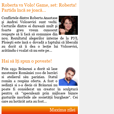
Roberta vs Volo! Game, set: Roberta!
Partida încă se joacă...
Conflictele dintre Roberta Anastase
şi Andrei Volosevici sunt vechi.
Certurile dintre ei durează mult şi
foarte greu vreun cunoscut
reuşeşte să îi facă să comunice din
nou. Rezultatul alegerilor interne de la PNL
Ploieşti este încă o dovadă a faptului că liberalii
au dorit să îi dea o lecţie lui Volosevici,
arâtându-i voalat că nu este pe...
Hai să îţi spun o poveste!
Prin 1951 Brâncusi a dorit să lase
mostenire României 200 de lucrări
si atelierul său parizian. Statul
român a respins oferta. A fost o
sedinţă si s-a decis că Brâncusi nu
poate fi considerat un creator în sculptură
pentru că "speculează prin mijloace bizare
gusturile morbide ale societăţii burgheze". Cei
care au hotărât asta au fost...
Maxima zilei