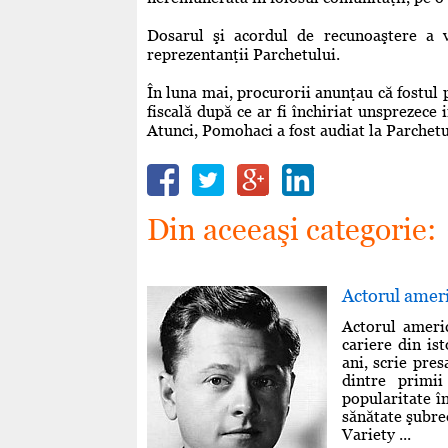
Dosarul şi acordul de recunoaştere a v
reprezentanţii Parchetului.
În luna mai, procurorii anunţau că fostul
fiscală după ce ar fi închiriat unsprezece 
Atunci, Pomohaci a fost audiat la Parchet
Din aceeaşi categorie:
Actorul ameri
Actorul ameri
cariere din is
ani, scrie pre
dintre primi
popularitate în
sănătate şubre
Variety ...