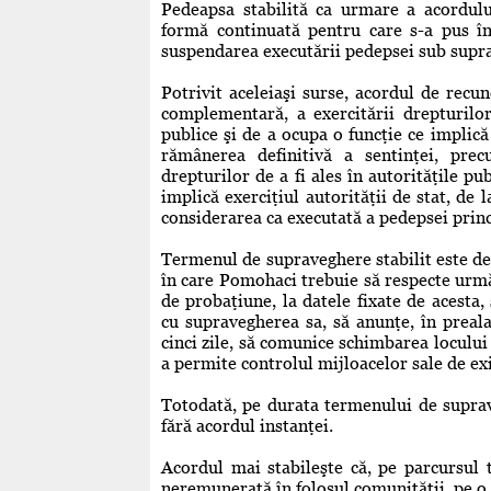
Pedeapsa stabilită ca urmare a acordulu
formă continuată pentru care s-a pus î
suspendarea executării pedepsei sub supr
Potrivit aceleiaşi surse, acordul de recun
complementară, a exercitării drepturilor 
publice şi de a ocupa o funcţie ce implică 
rămânerea definitivă a sentinţei, prec
drepturilor de a fi ales în autorităţile pu
implică exerciţiul autorităţii de stat, de 
considerarea ca executată a pedepsei princ
Termenul de supraveghere stabilit este de 
în care Pomohaci trebuie să respecte urmă
de probaţiune, la datele fixate de acesta
cu supravegherea sa, să anunţe, în preala
cinci zile, să comunice schimbarea loculu
a permite controlul mijloacelor sale de ex
Totodată, pe durata termenului de suprav
fără acordul instanţei.
Acordul mai stabileşte că, pe parcursu
neremunerată în folosul comunităţii, pe o 