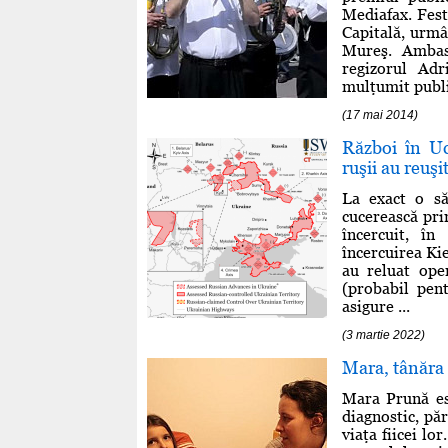
Mediafax. Fest
Capitală, urmâ
Mureş. Ambasa
regizorul Ad
mulţumit public
(17 mai 2014)
Război în Uc
ruşii au reuş
La exact o să
cucerească pri
încercuit, în
încercuirea Kie
au reluat ope
(probabil pent
asigure ...
(3 martie 2022)
Mara, tânăra 
Mara Prună est
diagnostic, pă
viaţa fiicei lo