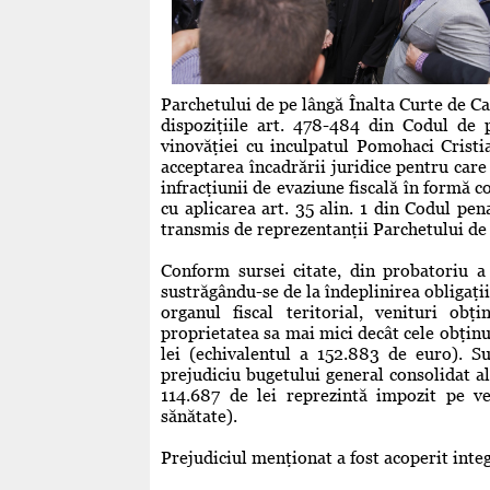
Parchetului de pe lângă Înalta Curte de Casa
dispoziţiile art. 478-484 din Codul de
vinovăţiei cu inculpatul Pomohaci Cristi
acceptarea încadrării juridice pentru care
infracţiunii de evaziune fiscală în formă co
cu aplicarea art. 35 alin. 1 din Codul pen
transmis de reprezentanţii Parchetului de p
Conform sursei citate, din probatoriu a
sustrăgându-se de la îndeplinirea obligaţii
organul fiscal teritorial, venituri obţ
proprietatea sa mai mici decât cele obţinu
lei (echivalentul a 152.883 de euro). 
prejudiciu bugetului general consolidat al
114.687 de lei reprezintă impozit pe ven
sănătate).
Prejudiciul menţionat a fost acoperit integ