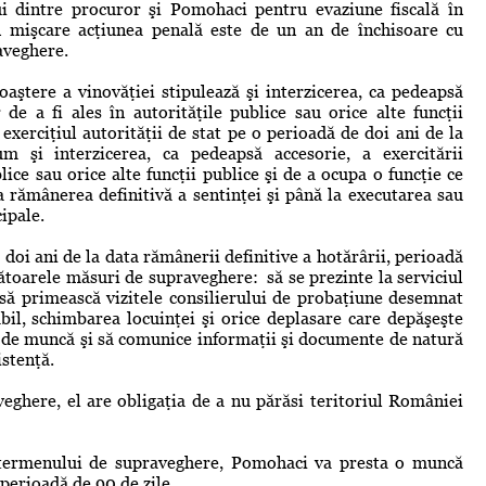
i dintre procuror şi Pomohaci pentru evaziune fiscală în
n mişcare acţiunea penală este de un an de închisoare cu
aveghere.
oaştere a vinovăţiei stipulează şi interzicerea, ca pedeapsă
de a fi ales în autorităţile publice sau orice alte funcţii
exerciţiul autorităţii de stat pe o perioadă de doi ani de la
um şi interzicerea, ca pedeapsă accesorie, a exercitării
blice sau orice alte funcţii publice şi de a ocupa o funcţie ce
la rămânerea definitivă a sentinţei şi până la executarea sau
ipale.
doi ani de la data rămânerii definitive a hotărârii, perioadă
toarele măsuri de supraveghere: să se prezinte la serviciul
, să primească vizitele consilierului de probaţiune desemnat
bil, schimbarea locuinţei şi orice deplasare care depăşeşte
i de muncă şi să comunice informaţii şi documente de natură
istenţă.
eghere, el are obligaţia de a nu părăsi teritoriul României
l termenului de supraveghere, Pomohaci va presta o muncă
perioadă de 90 de zile.