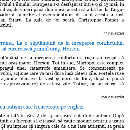
ivalul Filmului European s-a desfăşurat între 9 şi 15 mai, în
nd ca, de vineri până duminică, acesta să aibă loc la Târgu-
dorul onorific al evenimentului de anul acesta a fost
rian Sitaru. La gala de joi seară, Christophe Pomez a
ului ...
77 vizualizări
raina. La o săptămână de la începerea conflictului,
it să cucerească primul oraş, Herson
ptămână de la începerea conflictului, ruşii au reuşit să
mul oraş major, Herson. Tot în sud, Mariopol este complet
 pragul unei catastrofe umanitare. Se concentrează pe
vului, acţiune care va mai dura însă câteva zile. Forţele ruse
raţiunile ofensive la vest şi nord de Kiev, după o pauză
ru aprovizionare) de câteva zile. Totuşi, nu au reuşit să
250 vizualizări
cu autism care îi cucereşte pe englezi
e o fată în vârstă de 14 ani, care suferă de autism. După
rinţii au început să citească, să caute moduri pentru a uşura
r. Şi au înţeles că singura cale de a nu lăsa autismul să preia