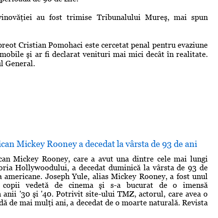
inovăţiei au fost trimise Tribunalului Mureş, mai spun
 preot Cristian Pomohaci este cercetat penal pentru evaziune
imobile şi ar fi declarat venituri mai mici decât în realitate.
ul General.
can Mickey Rooney a decedat la vârsta de 93 de ani
can Mickey Rooney, care a avut una dintre cele mai lungi
toria Hollywoodului, a decedat duminică la vârsta de 93 de
sa americane. Joseph Yule, alias Mickey Rooney, a fost unul
i copii vedetă de cinema şi s-a bucurat de o imensă
 anii '30 şi '40. Potrivit site-ului TMZ, actorul, care avea o
dă de mai mulţi ani, a decedat de o moarte naturală. Revista