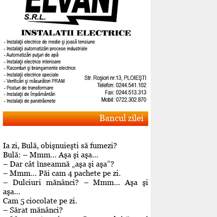
Bancul zilei
Ia zi, Bulă, obişnuieşti să fumezi?
Bulă: – Mmm… Aşa şi aşa…
– Dar cât înseamnă „aşa şi aşa”?
– Mmm… Păi cam 4 pachete pe zi.
– Dulciuri mănânci? – Mmm… Aşa şi
aşa…
Cam 5 ciocolate pe zi.
– Sărat mănânci?