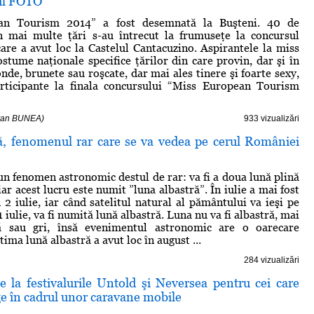
lul FOTO
an Tourism 2014” a fost desemnată la Buşteni. 40 de
n mai multe ţări s-au întrecut la frumuseţe la concursul
care a avut loc la Castelul Cantacuzino. Aspirantele la miss
ostume naţionale specifice ţărilor din care provin, dar şi în
onde, brunete sau roşcate, dar mai ales tinere şi foarte sexy,
rticipante la finala concursului “Miss European Tourism
zvan BUNEA)
933 vizualizări
ă, fenomenul rar care se va vedea pe cerul României
 un fenomen astronomic destul de rar: va fi a doua lună plină
 iar acest lucru este numit ”luna albastră”. În iulie a mai fost
 2 iulie, iar când satelitul natural al pământului va ieşi pe
31 iulie, va fi numită lună albastră. Luna nu va fi albastră, mai
ă sau gri, însă evenimentul astronomic are o oarecare
ima lună albastră a avut loc în august ...
284 vizualizări
te la festivalurile Untold şi Neversea pentru cei care
e în cadrul unor caravane mobile