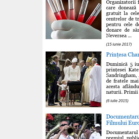
Organizatorii 
care donează 
gratuit la ce
centrelor de t
pentru cele d
donare de sân
Neversea ...
(15 iunie 2017)
Prinţesa Charl
Duminică 5 iul
prinţesei Kat
Sandringham, A
de fratele mai
acesta aflând
naturii. Primii 
(6 iulie 2015)
Documentaru
Filmului Eur
Documentarul "
premiul publi