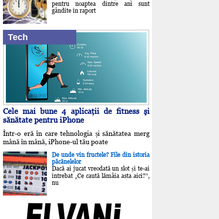
pentru noaptea dintre ani sunt
gândite în raport
Tech
Cele mai bune 4 aplicaţii de fitness şi
sănătate pentru iPhone
Într-o eră în care tehnologia și sănătatea merg
mână în mână, iPhone-ul tău poate
De unde vin fructele? File din istoria
păcănelelor
Dacă ai jucat vreodată un slot și te-ai
întrebat „Ce caută lămâia asta aici?”,
nu