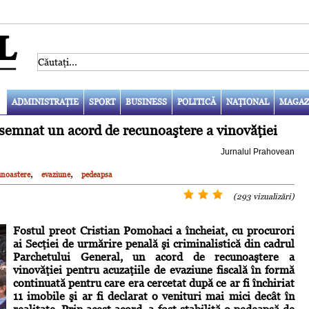
ADMINISTRAŢIE
SPORT
BUSINESS
POLITICĂ
NAŢIONAL
MAGAZ
 semnat un acord de recunoaştere a vinovăţiei
Jurnalul Prahovean
,
,
unoastere
evaziune
pedeapsa
(293 vizualizări)
Fostul preot Cristian Pomohaci a încheiat, cu procurori
ai Secţiei de urmărire penală şi criminalistică din cadrul
Parchetului General, un acord de recunoaştere a
vinovăţiei pentru acuzaţiile de evaziune fiscală în formă
continuată pentru care era cercetat după ce ar fi închiriat
11 imobile şi ar fi declarat o venituri mai mici decât în