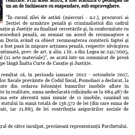
realitate. Prin acest acord, a fost stabilită o pedeapsă de
un an de închisoare cu suspendare, sub supraveghere.
"În cursul zilei de astăzi (miercuri - n.r.), procurori ai
Secţiei de urmărire penală şi criminalistică din cadrul
ţie şi Justiţie au finalizat cercetările şi, în conformitate cu
 procedură penală, au semnat un acord de recunoaştere a
an Dorin având ca obiect recunoaşterea comiterii faptei şi
 a fost pusă în mişcare acţiunea penală, respectiv săvârşirea
ntinuată, prev. de art. 9 alin. 1 lit. a din Legea nr.241/2005,
al (11 acte materiale)", se arată într-un comunicat de presă
e lângă Înalta Curte de Casaţie şi Justiţie.
 rezultat că, în perioada ianuarie 2012 - octombrie 2017,
lor fiscale prevăzute de Codul fiscal, Pomohaci a declarat, la
inute din cedarea folosinţei bunurilor imobile aflate în
te în realitate, suma nedeclarată ridicându-se la 684.487 de
Suma este aferentă unui număr de 11 imobile, cauzând un
 statului în sumă totală de 136.572 de lei (din care suma de
it, iar 21.885 de lei contribuţia asigurărilor sociale de
ral de către inculpat, precizează reprezentanţii Parchetului.