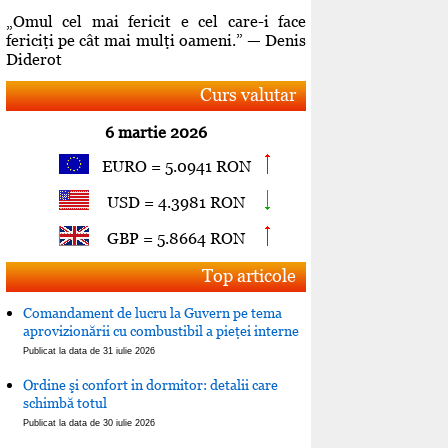
„Omul cel mai fericit e cel care-i face
fericiţi pe cât mai mulţi oameni.” — Denis
Diderot
Curs valutar
6 martie 2026
EURO = 5.0941 RON
USD = 4.3981 RON
GBP = 5.8664 RON
Top articole
Comandament de lucru la Guvern pe tema
aprovizionării cu combustibil a pieţei interne
Publicat la data de 31 iulie 2026
Ordine şi confort in dormitor: detalii care
schimbă totul
Publicat la data de 30 iulie 2026