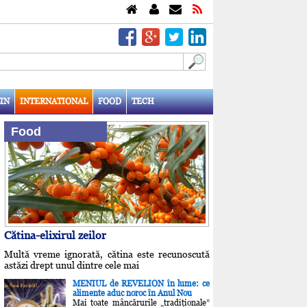
IN
INTERNATIONAL
FOOD
TECH
Food
Cătina-elixirul zeilor
Multă vreme ignorată, cătina este recunoscută
astăzi drept unul dintre cele mai
MENIUL de REVELION în lume: ce
alimente aduc noroc în Anul Nou
Mai toate mâncărurile „tradiţionale”