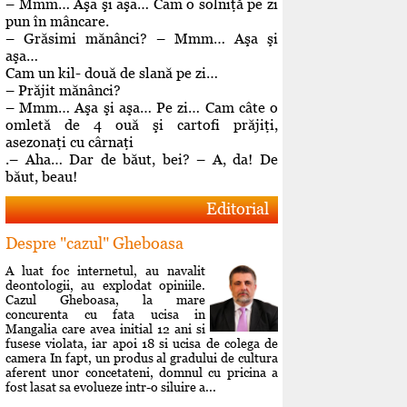
– Mmm… Aşa şi aşa… Cam o solniţă pe zi
pun în mâncare.
– Grăsimi mănânci? – Mmm… Aşa şi
aşa…
Cam un kil- două de slană pe zi…
– Prăjit mănânci?
– Mmm… Aşa şi aşa… Pe zi… Cam câte o
omletă de 4 ouă şi cartofi prăjiţi,
asezonaţi cu cârnaţi
.– Aha… Dar de băut, bei? – A, da! De
băut, beau!
Editorial
Despre "cazul" Gheboasa
A luat foc internetul, au navalit
deontologii, au explodat opiniile.
Cazul Gheboasa, la mare
concurenta cu fata ucisa in
Mangalia care avea initial 12 ani si
fusese violata, iar apoi 18 si ucisa de colega de
camera In fapt, un produs al gradului de cultura
aferent unor concetateni, domnul cu pricina a
fost lasat sa evolueze intr-o siluire a...