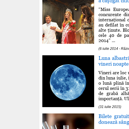
a câştigat tit
“Miss Europe
concurente di
internaţional 
au defilat în c
alte ţinute. Bl
cele 40 de pa
2014” ...
(6 iulie 2014 - Ră
Luna albastr
vineri noapte
Vineri are loc
din luna iulie,
o lună plină în
cerul serii în 
de grabă alb
importanţă. Ult
(31 iulie 2015)
Bilete gratui
donează sâng