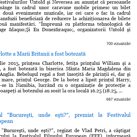
festivalurilor Untold şi Neversea au anunţat că persoanele
sânge în cadrul unor caravane mobile primesc un bilet
le două evenimente muzicale, iar cei care o fac în cadrul
ransfuzii beneficiază de reducere la achiziţionarea de bilete
ouă manifestări. “Împreună cu platforma tehnologică de
ge &laquo;Şi Eu Donez&raquo;, organizatorii Untold şi
700 vizualizări
otte a Marii Britanii a fost botezată
ie 2015, prinţesa Charlotte, fetiţa prinţului William şi a
e, a fost botezată în biserica Sfânta Maria Magdalena din
nglia. Bebeluşul regal a fost însoţită de părinţii ei, dar şi
 mare, prinţul George. De la botez a lipsit prinţul Harry,
u-se în Namibia, lucrând cu o organizaţie de protecţie a
oaspeţi ai botezului au sosit la ora locală 16.25 (18.25, ...
687 vizualizări
l "Bucureşti, unde eşti?", premiat la Festivalul
opean
Bucureşti, unde eşti?", regizat de Vlad Petri, a câştigat
cului la Festivalul Filmului European (FFE), informează