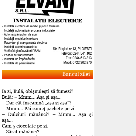
Bancul zilei
Ia zi, Bulă, obişnuieşti să fumezi?
Bulă: – Mmm… Aşa şi aşa…
– Dar cât înseamnă „aşa şi aşa”?
– Mmm… Păi cam 4 pachete pe zi.
– Dulciuri mănânci? – Mmm… Aşa şi
aşa…
Cam 5 ciocolate pe zi.
– Sărat mănânci?