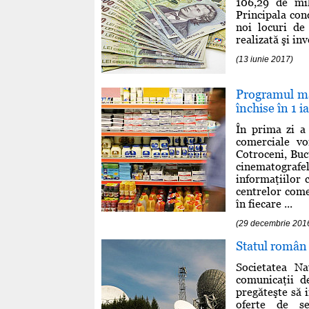
106,29 de mil
Principala con
noi locuri de
realizată şi inv
(13 iunie 2017)
Programul ma
închise în 1 i
În prima zi a 
comerciale vo
Cotroceni, Buc
cinematografe
informaţiilor 
centrelor come
în fiecare ...
(29 decembrie 201
Statul român a
Societatea N
comunicaţii d
pregăteşte să 
oferte de se