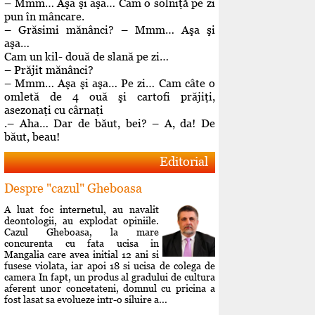
– Mmm… Aşa şi aşa… Cam o solniţă pe zi
pun în mâncare.
– Grăsimi mănânci? – Mmm… Aşa şi
aşa…
Cam un kil- două de slană pe zi…
– Prăjit mănânci?
– Mmm… Aşa şi aşa… Pe zi… Cam câte o
omletă de 4 ouă şi cartofi prăjiţi,
asezonaţi cu cârnaţi
.– Aha… Dar de băut, bei? – A, da! De
băut, beau!
Editorial
Despre "cazul" Gheboasa
A luat foc internetul, au navalit
deontologii, au explodat opiniile.
Cazul Gheboasa, la mare
concurenta cu fata ucisa in
Mangalia care avea initial 12 ani si
fusese violata, iar apoi 18 si ucisa de colega de
camera In fapt, un produs al gradului de cultura
aferent unor concetateni, domnul cu pricina a
fost lasat sa evolueze intr-o siluire a...