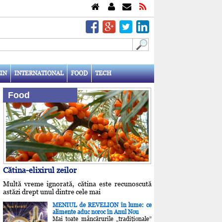
IN
INTERNATIONAL
FOOD
TECH
Food
Cătina-elixirul zeilor
Multă vreme ignorată, cătina este recunoscută
astăzi drept unul dintre cele mai
MENIUL de REVELION în lume: ce
alimente aduc noroc în Anul Nou
Mai toate mâncărurile „tradiţionale”