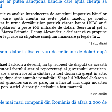
ie ar putea sancţiona băncile care ajută clienţii să
ul
nic va analiza introducerea de sancţiuni împotriva băncilor
or care ajută clienţii să evite plata taxelor, pe fondul
eat în urma dezvăluirilor potrivit cărora banca HSBC ar fi
"spălarea" a peste 100 miliarde de dolari. Secretarul şef al
n Marea Britanie, Danny Alexander, a declarat că va propune
 legi care să stipuleze sancţiuni financiare şi legale în ...
41 vizualizări
son, dator la fisc cu 700 de milioane de dolari după
hael Jackson a devenit, iarăşi, subiect de dispută de această
cutorii fostului star şi reprezentaţi ai guvernului american.
re a averii fostului cântăreţ a fost declarată greşit în acte,
age după sine anumite penalităţi. Viaţa lui Michael Jackson a
col grandios care, se pare, nu a încetat nici după moartea
pop. Astfel, dispariţia artisului a fost marcată ...
105 vizualizări
ele mai mari companii din România dă afară 2.000 de