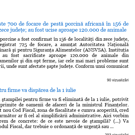
e 700 de focare de pestă porcină africană în 156 de
n zece judeţe; au fost ucise aproape 120.000 de animale
porcine a fost confirmat în 156 de localităţi din zece judeţe,
egistrat 725 de focare, a anunţat Autoritatea Naţională
inară şi pentru Siguranţa Alimentelor (ANSVSA). Instituţia
ă au fost sacrificate aproape 120.000 de animale din
amenilor şi din opt ferme, iar cele mai mari probleme sunt
ării, unde sunt afectate şapte judeţe. Conform unui comunicat
90 vizualizări
ru firme va dispărea de la 1 iulie
 ştampilei pentru firme va fi eliminată de la 1 iulie, potrivit
primite de oamenii de afaceri de la ministrul Finanţelor.
t nou Cod Fiscal, zona de fiscalitate e cumva acoperită, cred
următor ar fi cel al simplificării administrative. Aici vorbim
trem de concrete: de ce este nevoie de ştampilă? (...) Va
dul Fiscal, dar trebuie o ordonanţă de urgenţă sau ...
293 vizualizări