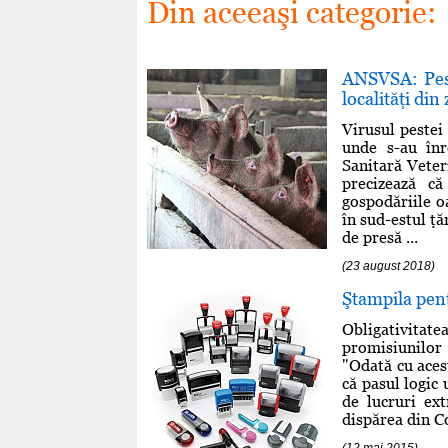
Din aceeaşi categorie:
ANSVSA: Pest
localităţi di
Virusul pestei 
unde s-au înr
Sanitară Veter
precizează c
gospodăriile o
în sud-estul ţ
de presă ...
(23 august 2018)
Ştampila pent
Obligativitatea
promisiunilor 
"Odată cu aces
că pasul logic 
de lucruri ex
dispărea din Co
(12 mai 2015)