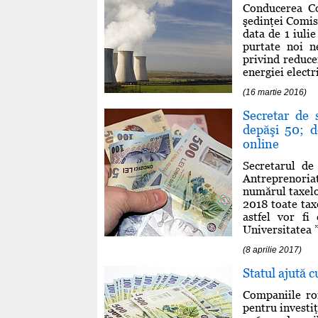
Conducerea Co
şedinţei Comisi
data de 1 iulie
purtate noi n
privind reduce
energiei electr
(16 martie 2016)
Secretar de 
depăşi 50; de
online
Secretarul de
Antreprenoriat
numărul taxelor
2018 toate taxe
astfel vor fi 
Universitatea 
(8 aprilie 2017)
Statul ajută 
Companiile ro
pentru investiţ