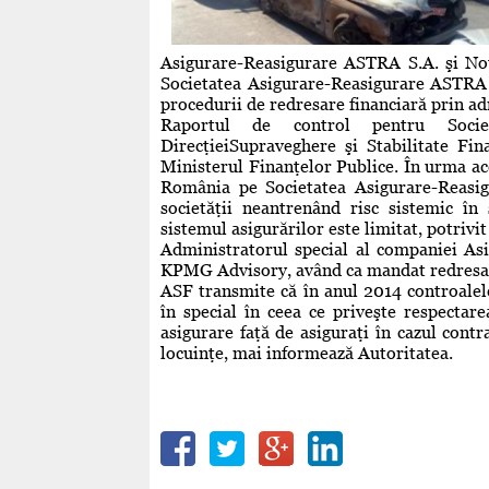
Asigurare-Reasigurare ASTRA S.A. şi Nota
Societatea Asigurare-Reasigurare ASTRA S
procedurii de redresare financiară prin ad
Raportul de control pentru Socie
DirecţieiSupraveghere şi Stabilitate Fi
Ministerul Finanţelor Publice. În urma ac
România pe Societatea Asigurare-Reasig
societăţii neantrenând risc sistemic î
sistemul asigurărilor este limitat, potrivit
Administratorul special al companiei As
KPMG Advisory, având ca mandat redresare
ASF transmite că în anul 2014 controalele
în special în ceea ce priveşte respectar
asigurare faţă de asiguraţi în cazul contr
locuinţe, mai informează Autoritatea.