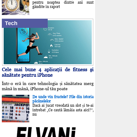
pentru noaptea dintre ani sunt
gândite în raport
Tech
Cele mai bune 4 aplicaţii de fitness şi
sănătate pentru iPhone
Într-o eră în care tehnologia și sănătatea merg
mână în mână, iPhone-ul tău poate
De unde vin fructele? File din istoria
păcănelelor
Dacă ai jucat vreodată un slot și te-ai
întrebat „Ce caută lămâia asta aici?”,
nu