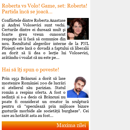
Roberta vs Volo! Game, set: Roberta!
Partida încă se joacă...
Conflictele dintre Roberta Anastase
şi Andrei Volosevici sunt vechi.
Certurile dintre ei durează mult şi
foarte greu vreun cunoscut
reuşeşte să îi facă să comunice din
nou. Rezultatul alegerilor interne de la PNL
Ploieşti este încă o dovadă a faptului că liberalii
au dorit să îi dea o lecţie lui Volosevici,
arâtându-i voalat că nu este pe...
Hai să îţi spun o poveste!
Prin 1951 Brâncusi a dorit să lase
mostenire României 200 de lucrări
si atelierul său parizian. Statul
român a respins oferta. A fost o
sedinţă si s-a decis că Brâncusi nu
poate fi considerat un creator în sculptură
pentru că "speculează prin mijloace bizare
gusturile morbide ale societăţii burgheze". Cei
care au hotărât asta au fost...
Maxima zilei