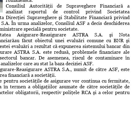
românească.
Consiliul Autorităţii de Supraveghere Financiară a
analizat raportul de control privind Societatea
 Direcţiei Supraveghere şi Stabilitate Financiară privind
.A. În urma analizelor, Consiliul ASF a decis deschiderea
ministrare specială pentru societate.
tatea Asigurare-Reasigurare ASTRA S.A. şi Nota
nanciarăau făcut obiectul unei evaluări comune cu BNR şi
estei evaluări a rezultat că expunerea sistemului bancar din
urare ASTRA S.A. este redusă, problemele financiare ale
n sectorul bancar. De asemenea, riscul de contaminare în
 analizelor care au stat la baza deciziei ASF.
igurare-Reasigurare ASTRA S.A., numit de către ASF, este
a financiară a societăţii.
 pentru societăţile de asigurare vor continua cu fermitate,
ea în termen a obligaţiilor asumate de către societăţile de
actelor obligatorii, respectiv poliţele RCA şi a celor pentru