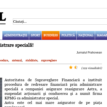
ADMINISTRAŢIE
SPORT
BUSINESS
POLITICĂ
NAŢIONAL
MAGAZ
strare specială!
Jurnalul Prahovean
,
,
,
ocedura
sistemul
stabilitate
supraveghere
(129 vizualizări)
Autoritatea de Supraveghere Financiară a instituit
procedura de redresare financiară prin administrare
specială a companiei asigurare reasigurare Astra, a
suspendat acţionarii şi conducerea şi a numit firma
KPMG ca administrator special.
Astra este cel mai mare asigurator de pe piaţa