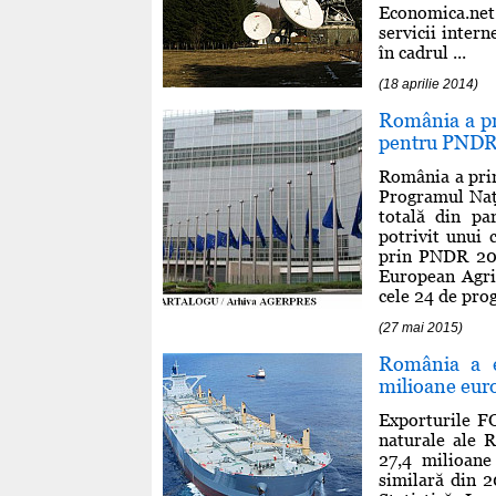
Economica.net
servicii intern
în cadrul ...
(18 aprilie 2014)
România a pr
pentru PNDR
România a prim
Programul Naţ
totală din pa
potrivit unui
prin PNDR 20
European Agri
cele 24 de prog
(27 mai 2015)
România a ex
milioane eur
Exporturile FO
naturale ale R
27,4 milioane
similară din 2