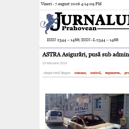
Vineri - 7 august 2026
4:14:11 PM
ISSN 2344 – 1488; ISSN–L 2344 – 1488
ASTRA Asigurări, pusă sub admini
19 februarie 2014
,
,
,
citeşte totul despre:
comune
control
expunerea
pr