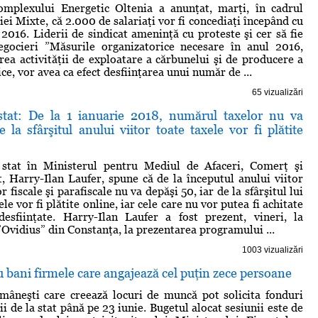
mplexului Energetic Oltenia a anunţat, marţi, în cadrul
ei Mixte, că 2.000 de salariaţi vor fi concediaţi începând cu
 2016. Liderii de sindicat ameninţă cu proteste şi cer să fie
egocieri ”Măsurile organizatorice necesare în anul 2016,
rea activităţii de exploatare a cărbunelui şi de producere a
ice, vor avea ca efect desfiinţarea unui număr de ...
65 vizualizări
stat: De la 1 ianuarie 2018, numărul taxelor nu va
 la sfârşitul anului viitor toate taxele vor fi plătite
 stat în Ministerul pentru Mediul de Afaceri, Comerţ şi
, Harry-Ilan Laufer, spune că de la începutul anului viitor
 fiscale şi parafiscale nu va depăşi 50, iar de la sfârşitul lui
le vor fi plătite online, iar cele care nu vor putea fi achitate
desfiinţate. Harry-Ilan Laufer a fost prezent, vineri, la
”Ovidius” din Constanţa, la prezentarea programului ...
1003 vizualizări
cu bani firmele care angajează cel puţin zece persoane
mâneşti care creează locuri de muncă pot solicita fonduri
ii de la stat până pe 23 iunie. Bugetul alocat sesiunii este de