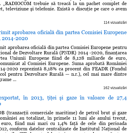
. „RADIOCOM trebuie să treacă la un pachet complet de
et, televiziune şi telefonie. Există o discuţie pe care o avem
114 vizualizări
imit aprobarea oficială din partea Comisiei Europene
 2014-2020
it aprobarea oficială din partea Comisiei Europene pentru
ional de Dezvoltare Rurală (PNDR) 2014 -2020, finanţarea
rtea Uniunii Europene fiind de 8,128 miliarde de euro,
 comunicat al Comisiei Europene. Suma aprobată României
14-2020 reprezintă 8,18% ca procent din FEADR (Fondul
col pentru Dezvoltare Rurală — n.r.), cel mai mare dintre
rame ...
162 vizualizări
portat, în 2013, ţiţei şi gaze în valoare de 27,4
o
B (tranzacţii comerciale maritime) de petrol brut şi gaze
omâniei au totalizat, în primele 11 luni ale anului trecut,
 euro, fiind mai mari cu 1,4% faţă de cele din perioada
012, conform datelor centralizate de Institutul Naţional de