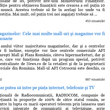
ioane de lei, potrivit site-ului Ministerului Finanţelor.
diţie pentru obţinerea finanţării este crearea a cel puţin 10
 muncă. Acestea trebuie să fie în acelaşi loc unde va fi
estiţia. Mai mult, cel puţin trei noi angajaţi trebuie să ...
453 vizualizări
gazinelor: Cele mai multe mall-uri şi magazine vor fi
anuarie
anului viitor majoritatea magazinelor, dar şi a centrelor
r fi închise, excepţie vor face centrele comerciale AFI
ureşti Mall şi Plaza România, câteva hipermarketuri, dar şi
le, care vor funcţiona după un program special, potrivit
centralizate de News.ro de la retaileri şi de la proprietarii
rciale din România. Mall-ul AFI Cotroceni este deschis, ca
6)
887 vizualizări
r putea să intre pe piaţa internet, telefonie şi TV
aţională de Radiocomunicaţii, RADIOCOM, companie de
eţinută în proporţie de 100% de către statul român, se
intre în lupta cu marii operatori telecom prin lansarea unei
rvicii integrate de comunicaţii şi televiziune, scrie