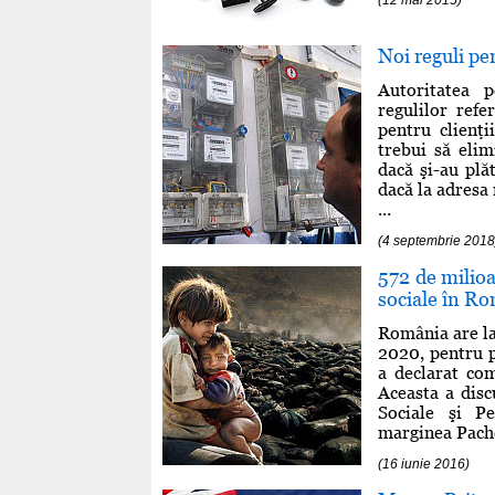
Noi reguli pe
Autoritatea 
regulilor refe
pentru clienţi
trebui să elim
dacă şi-au plăt
dacă la adresa 
...
(4 septembrie 2018
572 de milioa
sociale în R
România are la
2020, pentru p
a declarat co
Aceasta a disc
Sociale şi P
marginea Pachet
(16 iunie 2016)