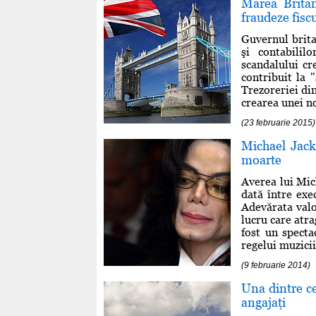
Marea Britan
fraudeze fisc
Guvernul brita
şi contabilil
scandalului cr
contribuit la 
Trezoreriei di
crearea unei noi
(23 februarie 2015)
Michael Jack
moarte
Averea lui Mic
dată între exe
Adevărata valoa
lucru care atr
fost un specta
regelui muzicii 
(9 februarie 2014)
Una dintre c
angajaţi