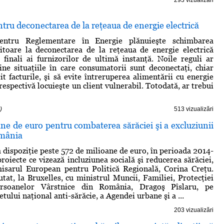
ntru deconectarea de la reţeaua de energie electrică
pentru Reglementare în Energie plănuieşte schimbarea
ritoare la deconectarea de la reţeaua de energie electrică
i finali ai furnizorilor de ultimă instanţă. Noile reguli ar
ine situaţiile în care consumatorii sunt deconectaţi, chiar
it facturile, şi să evite întreruperea alimentării cu energie
respectivă locuieşte un client vulnerabil. Totodată, ar trebui
)
513 vizualizări
ne de euro pentru combaterea sărăciei şi a excluziunii
omânia
 dispoziţie peste 572 de milioane de euro, în perioada 2014-
roiecte ce vizează incluziunea socială şi reducerea sărăciei,
misarul European pentru Politică Regională, Corina Creţu.
utat, la Bruxelles, cu ministrul Muncii, Familiei, Protecţiei
ersoanelor Vârstnice din România, Dragoş Pîslaru, pe
ului naţional anti-sărăcie, a Agendei urbane şi a ...
203 vizualizări