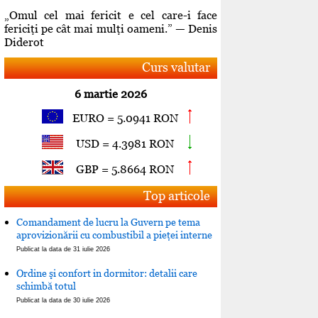
„Omul cel mai fericit e cel care-i face
fericiţi pe cât mai mulţi oameni.” — Denis
Diderot
Curs valutar
6 martie 2026
EURO = 5.0941 RON
USD = 4.3981 RON
GBP = 5.8664 RON
Top articole
Comandament de lucru la Guvern pe tema
aprovizionării cu combustibil a pieţei interne
Publicat la data de 31 iulie 2026
Ordine şi confort in dormitor: detalii care
schimbă totul
Publicat la data de 30 iulie 2026