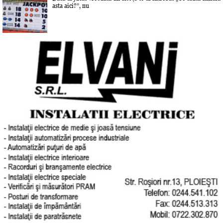
asta aici?”, nu