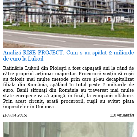
Analiză RISE PROJECT: Cum s-au spălat 2 miliarde
de euro la Lukoil
Rafinăria Lukoil din Ploieşti a fost căpuşată ani la rând de
către propriul acţionar majoritar. Procurorii susţin că ruşii
au folosit mai multe metode prin care şi-au decapitalizat
filiala din România, spălând în total peste 2 miliarde de
euro. Banii sifonaţi din România au traversat mai multe
state europene ca să ajungă, în final, la companii offshore.
Prin acest circuit, arată procurorii, ruşii au evitat plata
impozitelor în Uniunea ...
(10 iulie 2015)
110 vizualizări