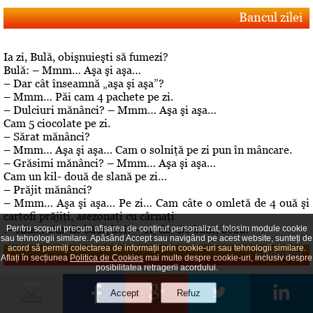
Bancul zilei
Ia zi, Bulă, obişnuieşti să fumezi?
Bulă: – Mmm… Aşa şi aşa…
– Dar cât înseamnă „aşa şi aşa”?
– Mmm… Păi cam 4 pachete pe zi.
– Dulciuri mănânci? – Mmm… Aşa şi aşa…
Cam 5 ciocolate pe zi.
– Sărat mănânci?
– Mmm… Aşa şi aşa… Cam o solniţă pe zi pun în mâncare.
– Grăsimi mănânci? – Mmm… Aşa şi aşa…
Cam un kil- două de slană pe zi…
– Prăjit mănânci?
– Mmm… Aşa şi aşa… Pe zi… Cam câte o omletă de 4 ouă şi
cartofi prăjiţi, asezonaţi cu cârnaţi
.– Aha… Dar de băut, bei? – A, da! De băut, beau!
Pentru scopuri precum afișarea de conținut personalizat, folosim module cookie
sau tehnologii similare. Apăsând Accept sau navigând pe acest website, sunteți de
acord să permiți colectarea de informații prin cookie-uri sau tehnologii similare.
Editorial
Aflați în secțiunea
Politica de Cookies
mai multe despre cookie-uri, inclusiv despre
posibilitatea retragerii acordului.
Despre "cazul" Gheboasa
A luat foc internetul, au navalit deontologii, au explodat
opiniile. Cazul Gheboasa, la mare concurenta cu fata ucisa