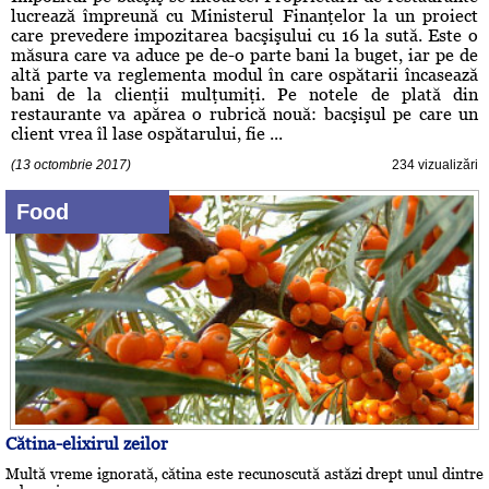
lucrează împreună cu Ministerul Finanţelor la un proiect
care prevedere impozitarea bacşişului cu 16 la sută. Este o
măsura care va aduce pe de-o parte bani la buget, iar pe de
altă parte va reglementa modul în care ospătarii încasează
bani de la clienţii mulţumiţi. Pe notele de plată din
restaurante va apărea o rubrică nouă: bacşişul pe care un
client vrea îl lase ospătarului, fie ...
(13 octombrie 2017)
234 vizualizări
Food
Cătina-elixirul zeilor
Multă vreme ignorată, cătina este recunoscută astăzi drept unul dintre