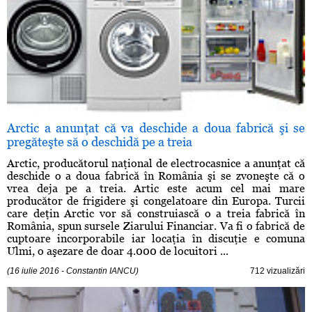
Arctic a anunţat că va deschide a doua fabrică şi se
pregăteşte să o deschidă pe a treia
Arctic, producătorul naţional de electrocasnice a anunţat că
deschide o a doua fabrică în România şi se zvoneşte că o
vrea deja pe a treia. Artic este acum cel mai mare
producător de frigidere şi congelatoare din Europa. Turcii
care deţin Arctic vor să construiască o a treia fabrică în
România, spun sursele Ziarului Financiar. Va fi o fabrică de
cuptoare incorporabile iar locaţia în discuţie e comuna
Ulmi, o aşezare de doar 4.000 de locuitori ...
(16 iulie 2016 - Constantin IANCU)
712 vizualizări