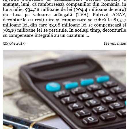
anunţat, luni, că rambursează companiilor din România, în
luna iulie, 934,28 milioane de lei (204,4 milioane de euro)
din taxa pe valoarea adăugată (TVA). Potrivit ANAF,
deconturile cu restituire şi compensare se ridică la 815,17
milioane lei, din care 33,98 milioane lei se compensează şi
781,19 milioane lei se restituie. În acelaşi timp, deconturile
cu compensare integrală au un cuantum ...
(25 iulie 2017)
198 vizualizări