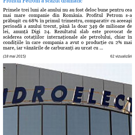
Profitul Petrom a scăzut dramatic
Primele trei luni ale anului nu au fost deloc bune pentru cea
mai mare companie din România. Profitul Petrom s-a
prăbuşit cu 68% în primul trimestru, comparativ cu aceeaşi
perioadă a anului trecut, până la doar 349 de milioane de
lei, anunţă Digi 24. Rezultatul slab este provocat de
scăderea cotaţiilor internaţionale ale petrolului, chiar în
condiţiile în care compania a avut o producţie cu 2% mai
mare, iar vânzările de carburanţi au urcat cu ...
(18 mai 2015)
62 vizualizări