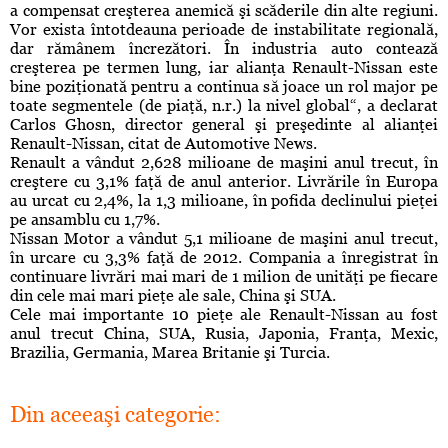
a compensat creşterea anemică şi scăderile din alte regiuni.
Vor exista întotdeauna perioade de instabilitate regională,
dar rămânem încrezători. În industria auto contează
creşterea pe termen lung, iar alianţa Renault-Nissan este
bine poziţionată pentru a continua să joace un rol major pe
toate segmentele (de piaţă, n.r.) la nivel global“, a declarat
Carlos Ghosn, director general şi preşedinte al alianţei
Renault-Nissan, citat de Automotive News.
Renault a vândut 2,628 milioane de maşini anul trecut, în
creştere cu 3,1% faţă de anul anterior. Livrările în Europa
au urcat cu 2,4%, la 1,3 milioane, în pofida declinului pieţei
pe ansamblu cu 1,7%.
Nissan Motor a vândut 5,1 milioane de maşini anul trecut,
în urcare cu 3,3% faţă de 2012. Compania a înregistrat în
continuare livrări mai mari de 1 milion de unităţi pe fiecare
din cele mai mari pieţe ale sale, China şi SUA.
Cele mai importante 10 pieţe ale Renault-Nissan au fost
anul trecut China, SUA, Rusia, Japonia, Franţa, Mexic,
Brazilia, Germania, Marea Britanie şi Turcia.
Din aceeaşi categorie: