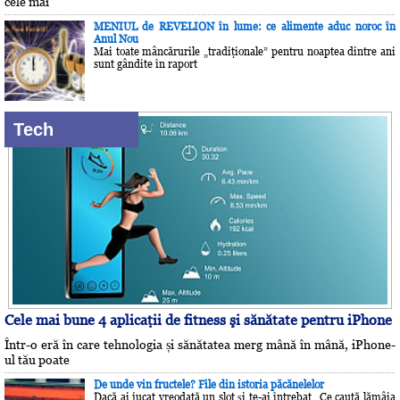
cele mai
MENIUL de REVELION în lume: ce alimente aduc noroc în
Anul Nou
Mai toate mâncărurile „tradiţionale” pentru noaptea dintre ani
sunt gândite în raport
Tech
Cele mai bune 4 aplicaţii de fitness şi sănătate pentru iPhone
Într-o eră în care tehnologia și sănătatea merg mână în mână, iPhone-
ul tău poate
De unde vin fructele? File din istoria păcănelelor
Dacă ai jucat vreodată un slot și te-ai întrebat „Ce caută lămâia