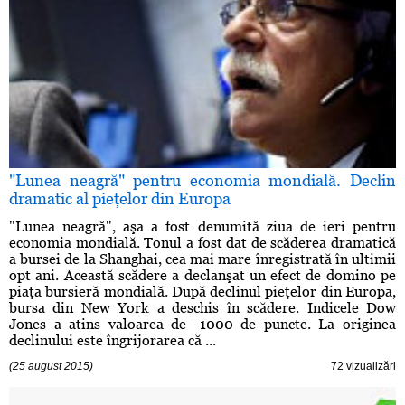
"Lunea neagră" pentru economia mondială. Declin
dramatic al pieţelor din Europa
"Lunea neagră", aşa a fost denumită ziua de ieri pentru
economia mondială. Tonul a fost dat de scăderea dramatică
a bursei de la Shanghai, cea mai mare înregistrată în ultimii
opt ani. Această scădere a declanşat un efect de domino pe
piaţa bursieră mondială. După declinul pieţelor din Europa,
bursa din New York a deschis în scădere. Indicele Dow
Jones a atins valoarea de -1000 de puncte. La originea
declinului este îngrijorarea că ...
(25 august 2015)
72 vizualizări