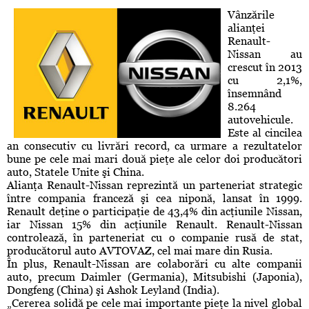
Vânzările
alianţei
Renault-
Nissan au
crescut în 2013
cu 2,1%,
însemnând
8.264
autovehicule.
Este al cincilea
an consecutiv cu livrări record, ca urmare a rezultatelor
bune pe cele mai mari două pieţe ale celor doi producători
auto, Statele Unite şi China.
Alianţa Renault-Nissan reprezintă un parteneriat strategic
între compania franceză şi cea niponă, lansat în 1999.
Renault deţine o participaţie de 43,4% din acţiunile Nissan,
iar Nissan 15% din acţiunile Renault. Renault-Nissan
controlează, în parteneriat cu o companie rusă de stat,
producătorul auto AVTOVAZ, cel mai mare din Rusia.
În plus, Renault-Nissan are colaborări cu alte companii
auto, precum Daimler (Germania), Mitsubishi (Japonia),
Dongfeng (China) şi Ashok Leyland (India).
„Cererea solidă pe cele mai importante pieţe la nivel global