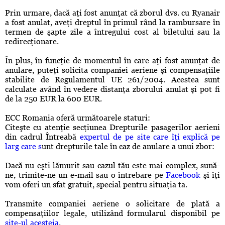
Prin urmare, dacă aţi fost anunţat că zborul dvs. cu Ryanair
a fost anulat, aveţi dreptul în primul rând la rambursare în
termen de şapte zile a întregului cost al biletului sau la
redirecţionare.
În plus, în funcţie de momentul în care aţi fost anunţat de
anulare, puteţi solicita companiei aeriene şi compensaţiile
stabilite de Regulamentul UE 261/2004. Acestea sunt
calculate având în vedere distanţa zborului anulat şi pot fi
de la 250 EUR la 600 EUR.
ECC Romania oferă următoarele staturi:
Citeşte cu atenţie secţiunea Drepturile pasagerilor aerieni
din cadrul Întreabă
expertul de pe site care îţi explică pe
larg care s
unt drepturile tale în caz de anulare a unui zbor:
Dacă nu eşti lămurit sau cazul tău este mai complex, sună-
ne, trimite-ne un e-mail sau o întrebare pe
Facebook
şi îţi
vom oferi un sfat gratuit, special pentru situaţia ta.
Transmite companiei aeriene o solicitare de plată a
compensaţiilor legale, utilizând formularul disponibil pe
site-ul acesteia
.