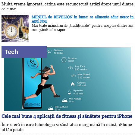
Multă vreme ignorată, cătina este recunoscută astăzi drept unul dintre
cele mai
MENIUL de REVELION în lume: ce alimente aduc noroc în
Anul Nou
Mai toate mâncărurile „tradiţionale” pentru noaptea dintre ani
sunt gândite în raport
Tech
Cele mai bune 4 aplicaţii de fitness şi sănătate pentru iPhone
Într-o eră în care tehnologia și sănătatea merg mână în mână, iPhone-
ul tău poate