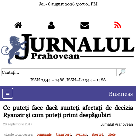
Joi - 6 august 2026
3:07:04 PM
ISSN 2344 – 1488; ISSN–L 2344 – 1488
Business
Ce puteţi face dacă sunteţi afectaţi de decizia
Ryanair şi cum puteţi primi despăgubiri
20 septembrie 2017
Jurnalul Prahovean
,
,
,
,
citeşte totul despre:
companie
transport
ryanair
zboruri
bilete