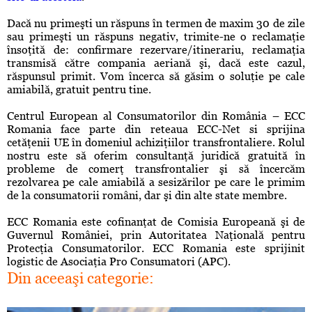
Dacă nu primeşti un răspuns în termen de maxim 30 de zile
sau primeşti un răspuns negativ, trimite-ne o reclamaţie
însoţită de: confirmare rezervare/itinerariu, reclamaţia
transmisă către compania aeriană şi, dacă este cazul,
răspunsul primit. Vom încerca să găsim o soluţie pe cale
amiabilă, gratuit pentru tine.
Centrul European al Consumatorilor din România – ECC
Romania face parte din reteaua ECC-Net si sprijina
cetăţenii UE în domeniul achiziţiilor transfrontaliere. Rolul
nostru este să oferim consultanţă juridică gratuită în
probleme de comerţ transfrontalier şi să încercăm
rezolvarea pe cale amiabilă a sesizărilor pe care le primim
de la consumatorii români, dar şi din alte state membre.
ECC Romania este cofinanţat de Comisia Europeană şi de
Guvernul României, prin Autoritatea Naţională pentru
Protecţia Consumatorilor. ECC Romania este sprijinit
logistic de Asociaţia Pro Consumatori (APC).
Din aceeaşi categorie: