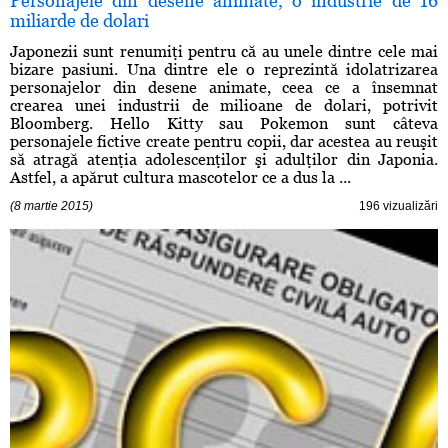
Personajele din desene animate, o industrie de 16
miliarde de dolari
Japonezii sunt renumiţi pentru că au unele dintre cele mai
bizare pasiuni. Una dintre ele o reprezintă idolatrizarea
personajelor din desene animate, ceea ce a însemnat
crearea unei industrii de milioane de dolari, potrivit
Bloomberg. Hello Kitty sau Pokemon sunt câteva
personajele fictive create pentru copii, dar acestea au reuşit
să atragă atenţia adolescenţilor şi adulţilor din Japonia.
Astfel, a apărut cultura mascotelor ce a dus la ...
(8 martie 2015)
196 vizualizări