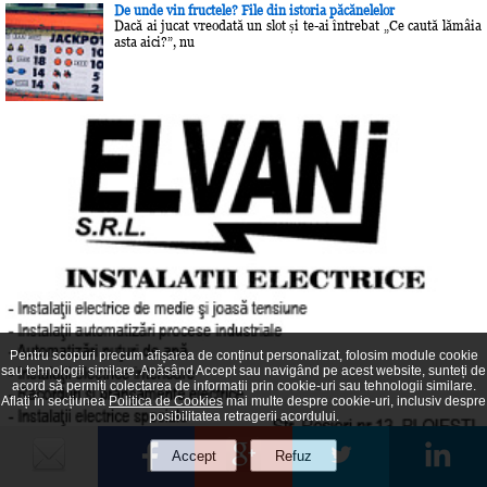
De unde vin fructele? File din istoria păcănelelor
Dacă ai jucat vreodată un slot și te-ai întrebat „Ce caută lămâia
asta aici?”, nu
Pentru scopuri precum afișarea de conținut personalizat, folosim module cookie
sau tehnologii similare. Apăsând Accept sau navigând pe acest website, sunteți de
acord să permiți colectarea de informații prin cookie-uri sau tehnologii similare.
Aflați în secțiunea
Politica de Cookies
mai multe despre cookie-uri, inclusiv despre
posibilitatea retragerii acordului.