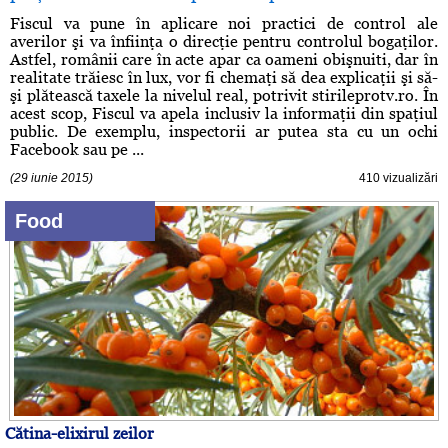
Fiscul va pune în aplicare noi practici de control ale
averilor şi va înfiinţa o direcţie pentru controlul bogaţilor.
Astfel, românii care în acte apar ca oameni obişnuiti, dar în
realitate trăiesc în lux, vor fi chemaţi să dea explicaţii şi să-
şi plătească taxele la nivelul real, potrivit stirileprotv.ro. În
acest scop, Fiscul va apela inclusiv la informaţii din spaţiul
public. De exemplu, inspectorii ar putea sta cu un ochi
Facebook sau pe ...
(29 iunie 2015)
410 vizualizări
Food
Cătina-elixirul zeilor