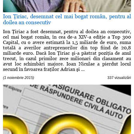
Ion Ţiriac, desemnat cel mai bogat român, pentru al
doilea an consecutiv
Ion Ţiriac a fost desemnat, pentru al doilea an consecutiv,
cel mai bogat român, în cea de-a XIV-a ediţie a Top 300
Capital, cu o avere estimată la 1,5 miliarde de euro, suma
totală a averilor antreprenorilor din top fiind de 20,8
miliarde euro. Dacă Ion Ţiriac şi-a păstrat poziţia de anul
trecut, în cazul primilor zece milionari din clasament au
avut loc schimbări majore. Ioan Niculae a pierdut locul
secund în favoarea fraţilor Adrian şi ...
(1 noiembrie 2015)
337 vizualizări