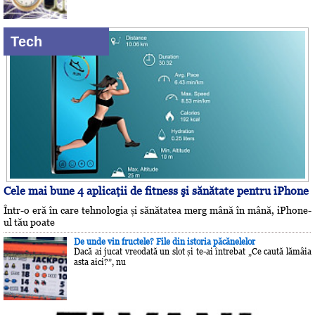
Tech
Cele mai bune 4 aplicaţii de fitness şi sănătate pentru iPhone
Într-o eră în care tehnologia și sănătatea merg mână în mână, iPhone-
ul tău poate
De unde vin fructele? File din istoria păcănelelor
Dacă ai jucat vreodată un slot și te-ai întrebat „Ce caută lămâia
asta aici?”, nu