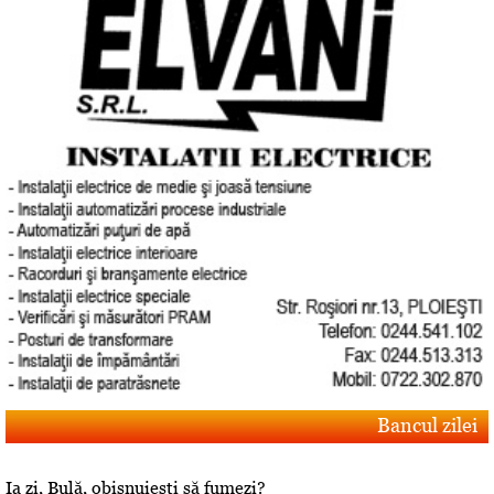
Bancul zilei
Ia zi, Bulă, obişnuieşti să fumezi?