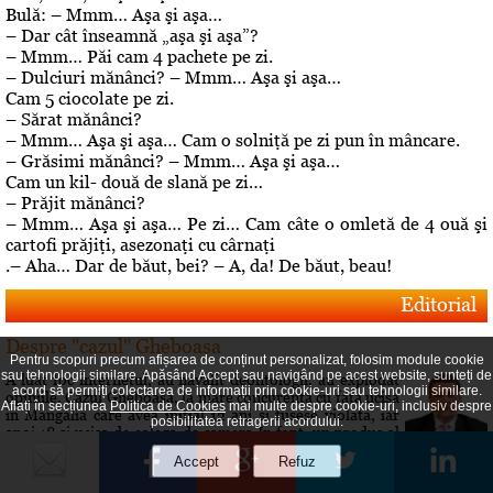
Bulă: – Mmm… Aşa şi aşa…
– Dar cât înseamnă „aşa şi aşa”?
– Mmm… Păi cam 4 pachete pe zi.
– Dulciuri mănânci? – Mmm… Aşa şi aşa…
Cam 5 ciocolate pe zi.
– Sărat mănânci?
– Mmm… Aşa şi aşa… Cam o solniţă pe zi pun în mâncare.
– Grăsimi mănânci? – Mmm… Aşa şi aşa…
Cam un kil- două de slană pe zi…
– Prăjit mănânci?
– Mmm… Aşa şi aşa… Pe zi… Cam câte o omletă de 4 ouă şi
cartofi prăjiţi, asezonaţi cu cârnaţi
.– Aha… Dar de băut, bei? – A, da! De băut, beau!
Editorial
Despre "cazul" Gheboasa
Pentru scopuri precum afișarea de conținut personalizat, folosim module cookie
sau tehnologii similare. Apăsând Accept sau navigând pe acest website, sunteți de
A luat foc internetul, au navalit deontologii, au explodat
acord să permiți colectarea de informații prin cookie-uri sau tehnologii similare.
opiniile. Cazul Gheboasa, la mare concurenta cu fata ucisa
Aflați în secțiunea
Politica de Cookies
mai multe despre cookie-uri, inclusiv despre
in Mangalia care avea initial 12 ani si fusese violata, iar
posibilitatea retragerii acordului.
apoi 18 si ucisa de colega de camera In fapt, un produs al
gradului de cultura aferent unor concetateni, domnul cu
pricina a fost lasat sa evolueze intr-o siluire a...