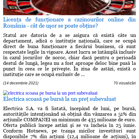
Licenţa de funcţionare a cazinourilor online din
România - cât de uşor se poate obţine?
Statul are datoria de a se asigura că există câte un
departament, adică o instituţie naţională, care se ocupă
direct de buna funcţionare a fiecărui business, că sunt
respectate legile în vigoare. Acest lucru se întâmplă inclusiv
în cazul jocurilor de noroc, chiar dacă pentru o perioadă
destul de lungă, legea nu a fost aproape deloc bine pusă la
punct în ceea ce le priveşte. În ziua de astăzi, există o
instituţie care se ocupă exclusiv de ...
(14 decembrie 2021)
70 vizualizări
Electrica scoasă pe bursă la un preţ subevaluat
Electrica S.A. va fi listată, începând de luni, pe bursă,
autorităţile intenţionând să obţină din vânzarea a 51% din
acţiunile COMPANEI un minimum de 435 milioane de euro.
Oferta publică începe astăzi şi se va încheia în 25 iunie.
Conform Hotnews, pe tranşa micilor investitori sunt
disponibile 7% din acţiuni (12,4 milioane de acţiuni), în