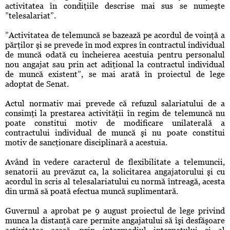
activitatea în condiţiile descrise mai sus se numeşte
”telesalariat”.
”Activitatea de telemuncă se bazează pe acordul de voinţă a
părţilor şi se prevede în mod expres în contractul individual
de muncă odată cu încheierea acestuia pentru personalul
nou angajat sau prin act adiţional la contractul individual
de muncă existent”, se mai arată în proiectul de lege
adoptat de Senat.
Actul normativ mai prevede că refuzul salariatului de a
consimţi la prestarea activităţii în regim de telemuncă nu
poate constitui motiv de modificare unilaterală a
contractului individual de muncă şi nu poate constitui
motiv de sancţionare disciplinară a acestuia.
Având în vedere caracterul de flexibilitate a telemuncii,
senatorii au prevăzut ca, la solicitarea angajatorului şi cu
acordul în scris al telesalariatului cu normă întreagă, acesta
din urmă să poată efectua muncă suplimentară.
Guvernul a aprobat pe 9 august proiectul de lege privind
munca la distanţă care permite angajatului să îşi desfăşoare