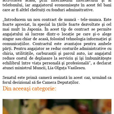
activitatea acasă, prin intermediul internetului şi al
telefonului, iar angajatorul economiseşte în acest fel bani
care ar fi altfel cheltuiţi cu fonduri adminsitrative.
„Introducem un nou contract de muncă - tele-munca. Este
foarte apreciat, în special în ţările foarte dezvoltate şi cel
mai mult în Japonia. În acest tip de contract se permite
angajatului să lucreze dintr-o locaţie pe care şi-o alege
singur sau chiar de acasă, folosind tehnologia informaţiei şi
comunicaţiilor. Contractul este avantajos pentru ambele
părţi. Pentru angajator se reduc costurile administrative cu
chiria, utilităţile, carburanţii şi parcul auto, iar angajatul
reduce costul de deplasare la serviciu şi îşi îmbunătăţeşte
echilibrul între viaţa personală şi profesională”, a declarat
atunci ministrul Muncii, Lia Olguţa Vasilescu.
Senatul este primă cameră sesizată în acest caz, urmând ca
forul decizional să fie Camera Deputaţilor.
Din aceeaşi categorie: