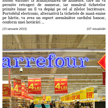
folosit exclusiv la achiziţionarea de alimente, care nu va
permite retrageri de numerar, iar numărul tichetelor
primite lunar nu îl va depăşi pe cel al zilelor lucrătoare.
Portofelul electronic, alternativă la tichetele de masă emise
pe hârtie, va avea un suport asemănător cardului bancar,
conform unei hotărâri ...
(15 ianuarie 2015)
107 vizualizări