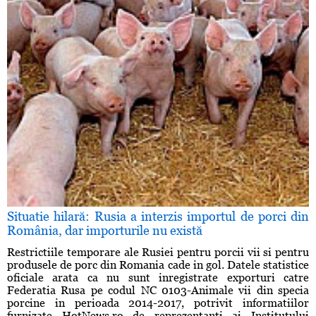
Situatie hilară: Rusia a interzis importul de porci din
România, dar importurile nu există
Restrictiile temporare ale Rusiei pentru porcii vii si pentru
produsele de porc din Romania cade in gol. Datele statistice
oficiale arata ca nu sunt inregistrate exporturi catre
Federatia Rusa pe codul NC 0103-Animale vii din specia
porcine in perioada 2014-2017, potrivit informatiilor
furnizate HotNews.ro de reprezentanti ai Institutului