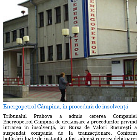
Energopetrol Câmpina, în procedură de insolvenţă
Tribunalul Prahova a admis cererea Companiei
Energopetrol Câmpina de declanşare a procedurilor privind
intrarea în insolvenţă, iar Bursa de Valori Bucureşti a
suspendat compania de la tranzacţionare. Conform
hotărârii luate de instanţă, a fost admisă cererea debitoarei