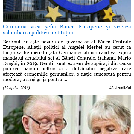
Germania vrea şefia Băncii Europene şi vizează
schimbarea politicii instituţiei
Berlinul ţinteşte poziţia de guvernator al Băncii Centrale
Europene. Aliaţii politici ai Angelei Merkel au cerut ca
fucţia să fie încredinţată Germaniei atunci când va expira
mandatul actualului şef al Băncii Centrale, italianul Mario
Draghi, în 2019. Nemţii sunt extrem de supăraţi din cauza
politicii banilor ieftini şi a dobânzilor negative, care
afectează economiile germanilor, o naţie cunoscută pentru
moderaţia sa şi grija pentru ...
(19 aprilie 2016)
43 vizualizări