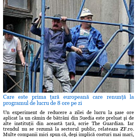
Care este prima ţară europeană care renunţă la
programul de lucru de 8 ore pe zi
Un experiment de reducere a zilei de lucru la şase ore
aplicat la un cămin de bătrâni din Suedia este preluat şi de
alte instituţii din această ţară, scrie The Guardian. Iar
trendul nu se rezumă la sectorul public, relateaza ZF.ro.
Multe companii mici spun că, deşi implică costuri mai mari,