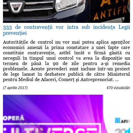
333 de contravenţii vor intra sub incidenţa Legii
prevenţiei
Autorităţile de control nu vor mai putea aplica agenţilor
economici amenzi la prima constatare a unei fapte care
constituie contravenţie, astfel încât o firmă găsită cu
nereguli în timpul unui control va avea la dispoziţie un
termen de până la 90 de zile pentru a-şi remedia
problemele. Aceste prevederi sunt incluse într-un proiect
de lege lansat în dezbatere publică de către Ministerul
pentru Mediul de Afaceri, Comerţ şi Antreprenoriat. ...
(7 aprilie 2017)
470 vizualizări