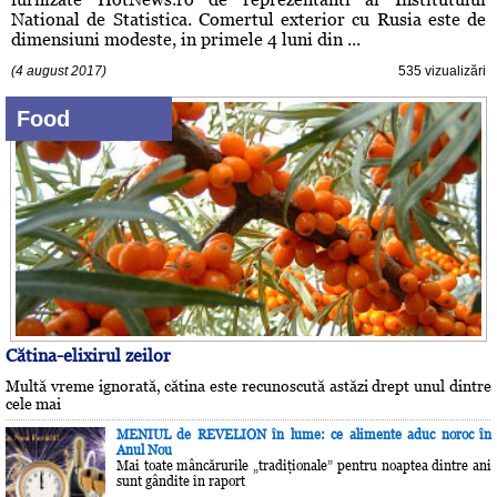
National de Statistica. Comertul exterior cu Rusia este de
dimensiuni modeste, in primele 4 luni din ...
(4 august 2017)
535 vizualizări
Food
Cătina-elixirul zeilor
Multă vreme ignorată, cătina este recunoscută astăzi drept unul dintre
cele mai
MENIUL de REVELION în lume: ce alimente aduc noroc în
Anul Nou
Mai toate mâncărurile „tradiţionale” pentru noaptea dintre ani
sunt gândite în raport