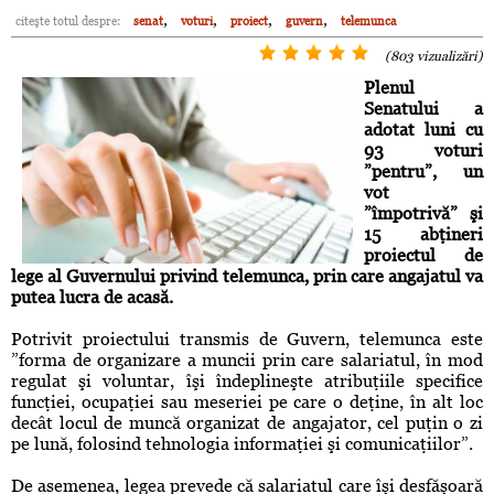
,
,
,
,
citeşte totul despre:
senat
voturi
proiect
guvern
telemunca
(803 vizualizări)
Plenul
Senatului a
adotat luni cu
93 voturi
”pentru”, un
vot
”împotrivă” şi
15 abţineri
proiectul de
lege al Guvernului privind telemunca, prin care angajatul va
putea lucra de acasă.
Potrivit proiectului transmis de Guvern, telemunca este
”forma de organizare a muncii prin care salariatul, în mod
regulat şi voluntar, îşi îndeplineşte atribuţiile specifice
funcţiei, ocupaţiei sau meseriei pe care o deţine, în alt loc
decât locul de muncă organizat de angajator, cel puţin o zi
pe lună, folosind tehnologia informaţiei şi comunicaţiilor”.
De asemenea, legea prevede că salariatul care îşi desfăşoară