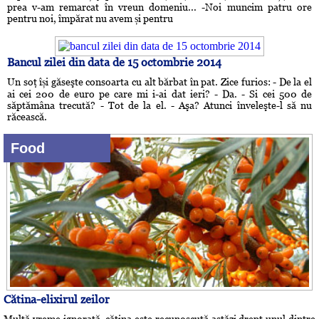
prea v-am remarcat în vreun domeniu... -Noi muncim patru ore
pentru noi, împărat nu avem și pentru
Bancul zilei din data de 15 octombrie 2014
Un soţ își găseşte consoarta cu alt bărbat în pat. Zice furios: - De la el
ai cei 200 de euro pe care mi i-ai dat ieri? - Da. - Si cei 500 de
săptămâna trecută? - Tot de la el. - Aşa? Atunci înveleşte-l să nu
răcească.
Food
Cătina-elixirul zeilor