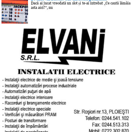
Dacă ai jucat vreodată un slot și te-ai întrebat „Ce caută lămâia
asta aici?”, nu