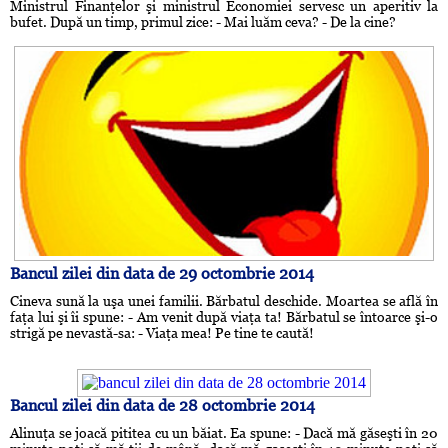
Ministrul Finanţelor şi ministrul Economiei servesc un aperitiv la
bufet. După un timp, primul zice: - Mai luăm ceva? - De la cine?
Bancul zilei din data de 29 octombrie 2014
Cineva sună la uşa unei familii. Bărbatul deschide. Moartea se află în
faţa lui şi îi spune: - Am venit după viaţa ta! Bărbatul se întoarce şi-o
strigă pe nevastă-sa: - Viaţa mea! Pe tine te caută!
Bancul zilei din data de 28 octombrie 2014
Alinuţa se joacă pititea cu un băiat. Ea spune: - Dacă mă găseşti în 20