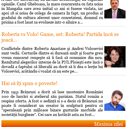
opiniile. Cazul Gheboasa, la mare concurenta cu fata ucisa
in Mangalia care avea initial 12 ani si fusese violata, iar
apoi 18 si ucisa de colega de camera In fapt, un produs al
gradului de cultura aferent unor concetateni, domnul cu
pricina a fost lasat sa evolueze intr-o siluire a...
Roberta vs Volo! Game, set: Roberta! Partida încă se
joacă...
Conflictele dintre Roberta Anastase şi Andrei Volosevici
sunt vechi. Certurile dintre ei durează mult şi foarte greu
vreun cunoscut reuşeşte să îi facă să comunice din nou.
Rezultatul alegerilor interne de la PNL Ploieşti este încă o
dovadă a faptului că liberalii au dorit să îi dea o lecţie lui
Volosevici, arâtându-i voalat că nu este pe...
Hai să îţi spun o poveste!
Prin 1951 Brâncusi a dorit să lase mostenire României
200 de lucrări si atelierul său parizian. Statul român a
respins oferta. A fost o sedinţă si s-a decis că Brâncusi nu
poate fi considerat un creator în sculptură pentru că
"speculează prin mijloace bizare gusturile morbide ale
societăţii burgheze". Cei care au hotărât asta au fost...
Maxima zilei