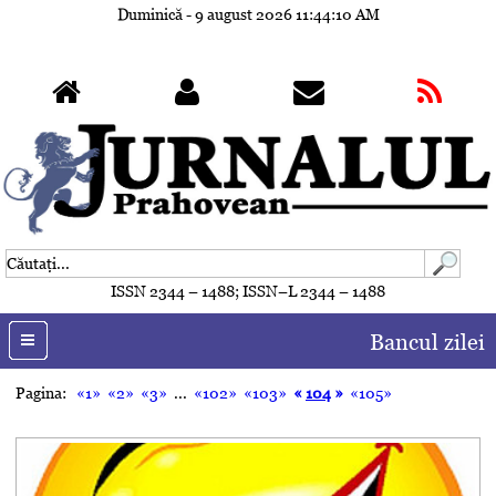
Duminică - 9 august 2026
11:44:11 AM
ISSN 2344 – 1488; ISSN–L 2344 – 1488
Bancul zilei
Pagina:
«1»
«2»
«3»
...
«102»
«103»
«
104
»
«105»