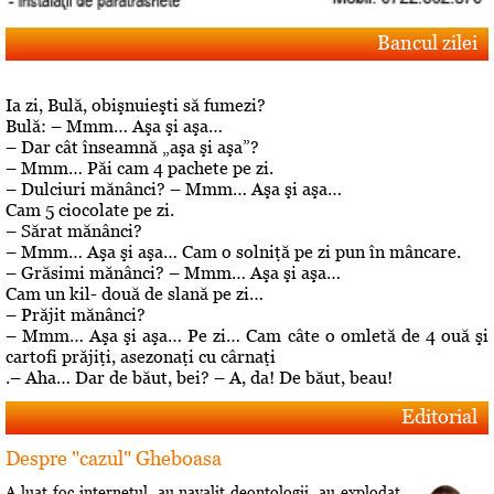
Bancul zilei
Ia zi, Bulă, obişnuieşti să fumezi?
Bulă: – Mmm… Aşa şi aşa…
– Dar cât înseamnă „aşa şi aşa”?
– Mmm… Păi cam 4 pachete pe zi.
– Dulciuri mănânci? – Mmm… Aşa şi aşa…
Cam 5 ciocolate pe zi.
– Sărat mănânci?
– Mmm… Aşa şi aşa… Cam o solniţă pe zi pun în mâncare.
– Grăsimi mănânci? – Mmm… Aşa şi aşa…
Cam un kil- două de slană pe zi…
– Prăjit mănânci?
– Mmm… Aşa şi aşa… Pe zi… Cam câte o omletă de 4 ouă şi
cartofi prăjiţi, asezonaţi cu cârnaţi
.– Aha… Dar de băut, bei? – A, da! De băut, beau!
Editorial
Despre "cazul" Gheboasa
A luat foc internetul, au navalit deontologii, au explodat