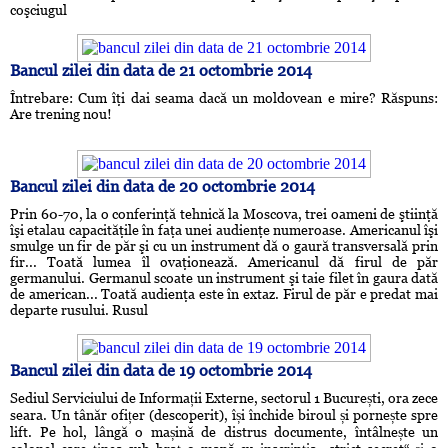
coşciugul
Bancul zilei din data de 21 octombrie 2014
Întrebare: Cum îţi dai seama dacă un moldovean e mire? Răspuns:
Are trening nou!
Bancul zilei din data de 20 octombrie 2014
Prin 60-70, la o conferinţă tehnică la Moscova, trei oameni de ştiinţă
îşi etalau capacităţile în faţa unei audienţe numeroase. Americanul îşi
smulge un fir de păr şi cu un instrument dă o gaură transversală prin
fir... Toată lumea îl ovaţionează. Americanul dă firul de păr
germanului. Germanul scoate un instrument şi taie filet în gaura dată
de american... Toată audienţa este în extaz. Firul de păr e predat mai
departe rusului. Rusul
Bancul zilei din data de 19 octombrie 2014
Sediul Serviciului de Informații Externe, sectorul 1 București, ora zece
seara. Un tânăr ofițer (descoperit), își închide biroul și pornește spre
lift. Pe hol, lângă o mașină de distrus documente, întâlnește un