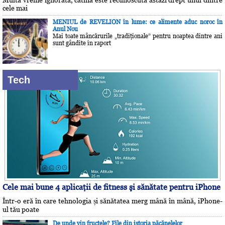
Multă vreme ignorată, cătina este recunoscută astăzi drept unul dintre
cele mai
MENIUL de REVELION în lume: ce alimente aduc noroc în
Anul Nou
Mai toate mâncărurile „tradiţionale” pentru noaptea dintre ani
sunt gândite în raport
Tech
Cele mai bune 4 aplicaţii de fitness şi sănătate pentru iPhone
Într-o eră în care tehnologia și sănătatea merg mână în mână, iPhone-
ul tău poate
De unde vin fructele? File din istoria păcănelelor