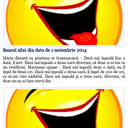
Bancul zilei din data de 1 noiembrie 2014
Măria discută cu prietena ei franţuzoaică. - Dacă mă înşeală Ion o
dată, îl iert. Dacă mă înşeală a doua oară divorţez, că doar n-oi sta cu
un recidivist. Marianne spune: - Dacă mă înşeală Jean o dată, eu îl
înşel de două ori. Dacă mă înşeală a doua oară, îl înşel de 100 de ori,
ca să-mi vărs năduful. Dacă mă înşeală şi a treia oară, divorţez, că
doar nu m-oi face curvă din