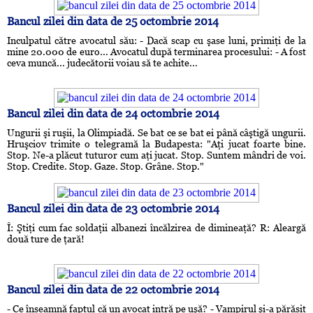
Bancul zilei din data de 25 octombrie 2014
Inculpatul către avocatul său: - Dacă scap cu şase luni, primiţi de la
mine 20.000 de euro... Avocatul după terminarea procesului: - A fost
ceva muncă... judecătorii voiau să te achite...
Bancul zilei din data de 24 octombrie 2014
Ungurii şi ruşii, la Olimpiadă. Se bat ce se bat ei până câştigă ungurii.
Hruşciov trimite o telegramă la Budapesta: "Aţi jucat foarte bine.
Stop. Ne-a plăcut tuturor cum aţi jucat. Stop. Suntem mândri de voi.
Stop. Credite. Stop. Gaze. Stop. Grâne. Stop."
Bancul zilei din data de 23 octombrie 2014
Î: Ştiţi cum fac soldaţii albanezi încălzirea de dimineaţă? R: Aleargă
două ture de ţară!
Bancul zilei din data de 22 octombrie 2014
- Ce înseamnă faptul că un avocat intră pe uşă? - Vampirul şi-a părăsit