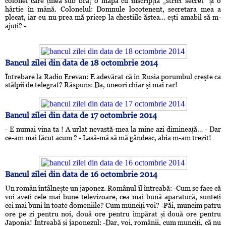
colonel care ținea sub braț o mapă cu inscripția „strict secret“ și o
hârtie în mână. Colonelul: Domnule locotenent, secretara mea a
plecat, iar eu nu prea mă pricep la chestiile ăstea… ești amabil să m-
ajuți? -
Bancul zilei din data de 18 octombrie 2014
Întrebare la Radio Erevan: E adevărat că în Rusia porumbul creşte ca
stâlpii de telegraf? Răspuns: Da, uneori chiar şi mai rar!
Bancul zilei din data de 17 octombrie 2014
- E numai vina ta ! A urlat nevastă-mea la mine azi dimineață… - Dar
ce-am mai făcut acum ? - Lasă-mă să mă gândesc, abia m-am trezit!
Bancul zilei din data de 16 octombrie 2014
Un român întâlnește un japonez. Românul îl întreabă: -Cum se face că
voi aveți cele mai bune televizoare, cea mai bună aparatură, sunteți
cei mai buni în toate domeniile? Cum munciți voi? -Păi, muncim patru
ore pe zi pentru noi, două ore pentru împărat și două ore pentru
Japonia! Întreabă și japonezul: -Dar, voi, românii, cum munciți, că nu