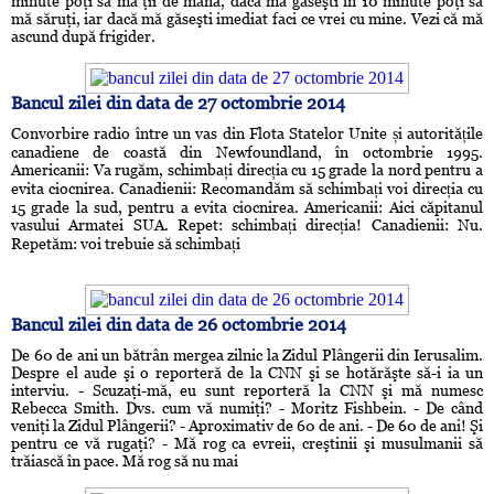
minute poţi să mă ţii de mână, dacă mă gaseşti în 10 minute poţi să
mă săruţi, iar dacă mă găseşti imediat faci ce vrei cu mine. Vezi că mă
ascund după frigider.
Bancul zilei din data de 27 octombrie 2014
Convorbire radio între un vas din Flota Statelor Unite și autoritățile
canadiene de coastă din Newfoundland, în octombrie 1995.
Americanii: Va rugăm, schimbați direcția cu 15 grade la nord pentru a
evita ciocnirea. Canadienii: Recomandăm să schimbați voi direcția cu
15 grade la sud, pentru a evita ciocnirea. Americanii: Aici căpitanul
vasului Armatei SUA. Repet: schimbați direcția! Canadienii: Nu.
Repetăm: voi trebuie să schimbați
Bancul zilei din data de 26 octombrie 2014
De 60 de ani un bătrân mergea zilnic la Zidul Plângerii din Ierusalim.
Despre el aude şi o reporteră de la CNN şi se hotărăşte să-i ia un
interviu. - Scuzaţi-mă, eu sunt reporteră la CNN şi mă numesc
Rebecca Smith. Dvs. cum vă numiţi? - Moritz Fishbein. - De când
veniţi la Zidul Plângerii? - Aproximativ de 60 de ani. - De 60 de ani! Şi
pentru ce vă rugaţi? - Mă rog ca evreii, creştinii şi musulmanii să
trăiască în pace. Mă rog să nu mai