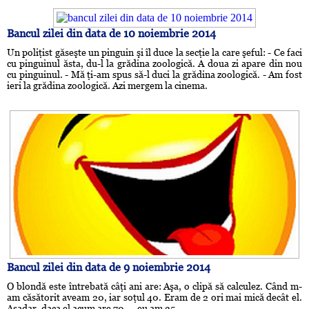
Bancul zilei din data de 10 noiembrie 2014
Un poliţist găseşte un pinguin şi îl duce la secţie la care şeful: - Ce faci
cu pinguinul ăsta, du-l la grădina zoologică. A doua zi apare din nou
cu pinguinul. - Mă ţi-am spus să-l duci la grădina zoologică. - Am fost
ieri la grădina zoologică. Azi mergem la cinema.
Bancul zilei din data de 9 noiembrie 2014
O blondă este întrebată câţi ani are: Aşa, o clipă să calculez. Când m-
am căsătorit aveam 20, iar soţul 40. Eram de 2 ori mai mică decât el.
Aşadar, daca el acum are 70, – eu am 35