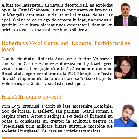
A luat foc internetul, au navalit deontologii, au explodat
opiniile. Cazul Gheboasa, la mare concurenta cu fata ucisa
in Mangalia care avea initial 12 ani si fusese violata, iar
apoi 18 si ucisa de colega de camera In fapt, un produs al
gradului de cultura aferent unor concetateni, domnul cu
pricina a fost lasat sa evolueze intr-o siluire a...
Roberta vs Volo! Game, set: Roberta! Partida încă se
joacă...
Conflictele dintre Roberta Anastase şi Andrei Volosevici
sunt vechi. Certurile dintre ei durează mult şi foarte greu
vreun cunoscut reuşeşte să îi facă să comunice din nou.
Rezultatul alegerilor interne de la PNL Ploieşti este încă o
dovadă a faptului că liberalii au dorit să îi dea o lecţie lui
Volosevici, arâtându-i voalat că nu este pe...
Hai să îţi spun o poveste!
Prin 1951 Brâncusi a dorit să lase mostenire României
200 de lucrări si atelierul său parizian. Statul român a
respins oferta. A fost o sedinţă si s-a decis că Brâncusi nu
poate fi considerat un creator în sculptură pentru că
"speculează prin mijloace bizare gusturile morbide ale
societăţii burgheze". Cei care au hotărât asta au fost...