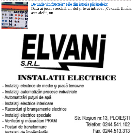
De unde vin fructele? File din istoria păcănelelor
Dacă ai jucat vreodată un slot și te-ai întrebat „Ce caută lămâia
asta aici?”, nu