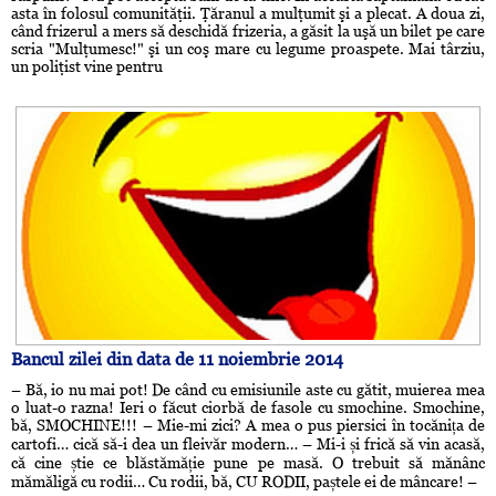
asta în folosul comunităţii. Ţăranul a mulţumit şi a plecat. A doua zi,
când frizerul a mers să deschidă frizeria, a găsit la uşă un bilet pe care
scria "Mulţumesc!" şi un coş mare cu legume proaspete. Mai târziu,
un poliţist vine pentru
Bancul zilei din data de 11 noiembrie 2014
– Bă, io nu mai pot! De când cu emisiunile aste cu gătit, muierea mea
o luat-o razna! Ieri o făcut ciorbă de fasole cu smochine. Smochine,
bă, SMOCHINE!!! – Mie-mi zici? A mea o pus piersici în tocănița de
cartofi… cică să-i dea un fleivăr modern… – Mi-i și frică să vin acasă,
că cine știe ce blăstămăție pune pe masă. O trebuit să mănânc
mămăligă cu rodii… Cu rodii, bă, CU RODII, paștele ei de mâncare! –