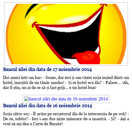
Bancul zilei din data de 17 noiembrie 2014
Doi amici într-un bar: - Scuze, dar ieri ți-am văzut soția ieșind dintr-un
hotel, însoțită de un tânăr macho! - Și ce hotel era ăla? - Palace… -Ah,
dar îl știu, nu ai de ce să-ți faci griji... e un hotel bun!
Bancul zilei din data de 16 noiembrie 2014
Soția către soț: - Îl urăsc pe cerșetorul ăla de la intersecția de pe colț! -
De ce, iubito? - Ieri i-am dus niște mâncare de-a noastră. - Și? - Azi a
vrut să-mi dea o Carte de Bucate!