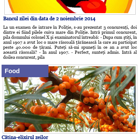
Bancul zilei din data de 2 noiembrie 2014
La un examen de intrare în Poliţie, s-au prezentat 3 concurenţi, doi
dintre ei fiind pilele cuiva mare din Poliţie. Intră primul concurent,
pila domnului colonel X şi examinatorul întreabă: - Dupa cum ştiţi, în
anul 1907 a avut loc o mare răscoală ţărănească la care au participat
peste 40.000 de ţărani. Puteţi să-mi spuneţi în ce an a avut loc
această răscoală? - În anul 1907. - Perfect, sunteţi admis. Intră al
doilea concurent, pila
Food
Cătina-elixirul zeilor