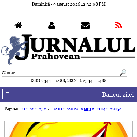
Duminică - 9 august 2026
12:32:09 PM
ISSN 2344 – 1488; ISSN–L 2344 – 1488
Bancul zilei
Pagina:
«1»
«2»
«3»
...
«101»
«102»
«
103
»
«104»
«105»