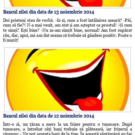
Bancul zilei din data de 13 noiembrie 2014
Doi prieteni stau de vorbă. -Ia zi, cum a fost întâlnirea aseară? -Păi,
cum să fie?! N-a mai venit, am stat și am așteptat ca prostul! -Și cum
te simți? Ești bine? -Nu m-am simțit bine, normal! Am fost supărat
rău, dar, apoi, mi-am dat seama că trebuie să gândesc pozitiv. Poate o
fi murit!
Bancul zilei din data de 12 noiembrie 2014
Într-o zi, un ţăran a mers la un frizer pentru o tunsoare. După
tunsoare, a întrebat câţi bani trebuie să plătească, iar frizerul a
răspuns: - Nu pot accepta bani de la tine. În această săptămână eu fac