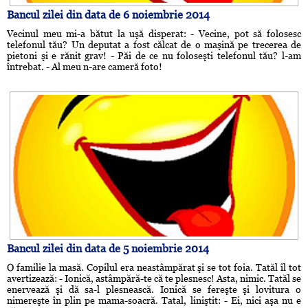
Bancul zilei din data de 6 noiembrie 2014
Vecinul meu mi-a bătut la uşă disperat: - Vecine, pot să folosesc
telefonul tău? Un deputat a fost călcat de o maşină pe trecerea de
pietoni şi e rănit grav! - Păi de ce nu foloseşti telefonul tău? l-am
întrebat. - Al meu n-are cameră foto!
Bancul zilei din data de 5 noiembrie 2014
O familie la masă. Copilul era neastâmpărat şi se tot foia. Tatăl îl tot
avertizează: - Ionică, astâmpără-te că te plesnesc! Asta, nimic. Tatăl se
enervează şi dă sa-l plesnească. Ionică se fereşte şi lovitura o
nimereşte în plin pe mama-soacră. Tatal, liniştit: - Ei, nici aşa nu e