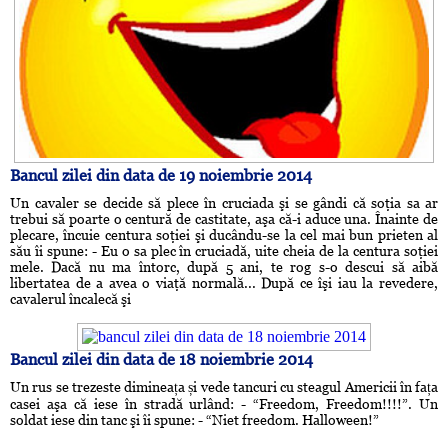
Bancul zilei din data de 19 noiembrie 2014
Un cavaler se decide să plece în cruciada şi se gândi că soţia sa ar
trebui să poarte o centură de castitate, aşa că-i aduce una. Înainte de
plecare, încuie centura soţiei şi ducându-se la cel mai bun prieten al
său îi spune: - Eu o sa plec în cruciadă, uite cheia de la centura soţiei
mele. Dacă nu ma întorc, după 5 ani, te rog s-o descui să aibă
libertatea de a avea o viaţă normală... După ce îşi iau la revedere,
cavalerul încalecă şi
Bancul zilei din data de 18 noiembrie 2014
Un rus se trezeste dimineața și vede tancuri cu steagul Americii în fața
casei aşa că iese în stradă urlând: - “Freedom, Freedom!!!!”. Un
soldat iese din tanc şi îi spune: - “Niet freedom. Halloween!”