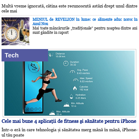
Multă vreme ignorată, cătina este recunoscută astăzi drept unul dintre
cele mai
MENIUL de REVELION în lume: ce alimente aduc noroc în
Anul Nou
Mai toate mâncărurile „tradiţionale” pentru noaptea dintre ani
sunt gândite în raport
Tech
Cele mai bune 4 aplicaţii de fitness şi sănătate pentru iPhone
Într-o eră în care tehnologia și sănătatea merg mână în mână, iPhone-
ul tău poate