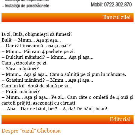
Bancul zilei
Ia zi, Bulă, obişnuieşti să fumezi?
Bulă: – Mmm… Aşa şi aşa…
– Dar cât înseamnă „aşa şi aşa”?
– Mmm… Păi cam 4 pachete pe zi.
– Dulciuri mănânci? – Mmm… Aşa şi aşa…
Cam 5 ciocolate pe zi.
– Sărat mănânci?
– Mmm… Aşa şi aşa… Cam o solniţă pe zi pun în mâncare.
– Grăsimi mănânci? – Mmm… Aşa şi aşa…
Cam un kil- două de slană pe zi…
– Prăjit mănânci?
– Mmm… Aşa şi aşa… Pe zi… Cam câte o omletă de 4 ouă şi
cartofi prăjiţi, asezonaţi cu cârnaţi
.– Aha… Dar de băut, bei? – A, da! De băut, beau!
Editorial
Despre "cazul" Gheboasa