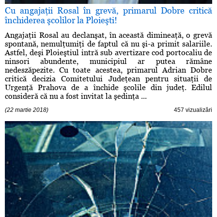
Cu angajaţii Rosal în grevă, primarul Dobre critică
închiderea şcolilor la Ploieşti!
Angajaţii Rosal au declanşat, în această dimineaţă, o grevă
spontană, nemulţumiţi de faptul că nu şi-a primit salariile.
Astfel, deşi Ploieştiul intră sub avertizare cod portocaliu de
ninsori abundente, municipiul ar putea rămâne
nedeszăpezite. Cu toate acestea, primarul Adrian Dobre
critică decizia Comitetului Judeţean pentru situaţii de
Urgenţă Prahova de a închide şcolile din judeţ. Edilul
consideră că nu a fost invitat la şedinţa ...
(22 martie 2018)
457 vizualizări