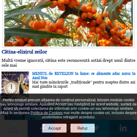
Cătina-elixirul zeilor
Multă vreme ignorată, cătina este recunoscută astăzi drept unul dintre
cele mai
MENIUL de REVELION în lume: ce alimente aduc noroc în
Anul Nou
Mai toate mâncărurile „tradiţionale” pentru noaptea dintre ani
sunt gândite în raport
Pentru scopuri precum afișarea de conținut personalizat, folosim module cookie
sau tehnologii similare. Apăsând Accept sau navigând pe acest website, sunteți de
Tech
acord să permiți colectarea de informații prin cookie-uri sau tehnologii similare.
Aflați în secțiunea
Politica de Cookies
mai multe despre cookie-uri, inclusiv despre
posibilitatea retragerii acordului.