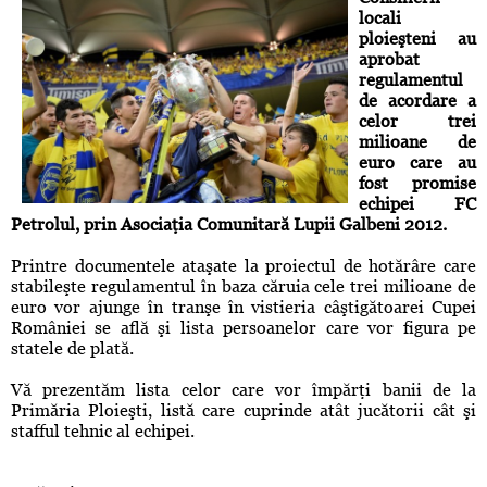
locali
ploieşteni au
aprobat
regulamentul
de acordare a
celor trei
milioane de
euro care au
fost promise
echipei FC
Petrolul, prin Asociaţia Comunitară Lupii Galbeni 2012.
Printre documentele ataşate la proiectul de hotărâre care
stabileşte regulamentul în baza căruia cele trei milioane de
euro vor ajunge în tranşe în vistieria câştigătoarei Cupei
României se află şi lista persoanelor care vor figura pe
statele de plată.
Vă prezentăm lista celor care vor împărţi banii de la
Primăria Ploieşti, listă care cuprinde atât jucătorii cât şi
stafful tehnic al echipei.