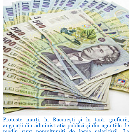
Proteste marţi, în Bucureşti şi în ţară: grefierii,
angajaţii din administraţia publică şi din agenţiile de
mediu sunt nemulţumiţi de legea salarizării. La