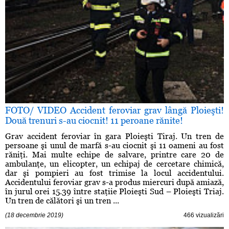
FOTO/ VIDEO Accident feroviar grav lângă Ploieşti!
Două trenuri s-au ciocnit! 11 peroane rănite!
Grav accident feroviar în gara Ploieşti Tiraj. Un tren de
persoane şi unul de marfă s-au ciocnit şi 11 oameni au fost
răniţi. Mai multe echipe de salvare, printre care 20 de
ambulanţe, un elicopter, un echipaj de cercetare chimică,
dar şi pompieri au fost trimise la locul accidentului.
Accidentului feroviar grav s-a produs miercuri după amiază,
în jurul orei 15.39 între staţiie Ploieşti Sud – Ploieşti Triaj.
Un tren de călători şi un tren ...
(18 decembrie 2019)
466 vizualizări