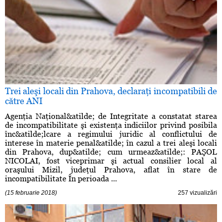
Trei aleşi locali din Prahova, declaraţi incompatibili de
către ANI
Agenţia Naţional&atilde; de Integritate a constatat starea
de incompatibilitate şi existenţa indiciilor privind posibila
înc&atilde;lcare a regimului juridic al conflictului de
interese în materie penal&atilde; în cazul a trei aleşi locali
din Prahova, dup&atilde; cum urmeaz&atilde;: PAŞOL
NICOLAI, fost viceprimar şi actual consilier local al
oraşului Mizil, judeţul Prahova, aflat în stare de
incompatibilitate În perioada ...
(15 februarie 2018)
257 vizualizări