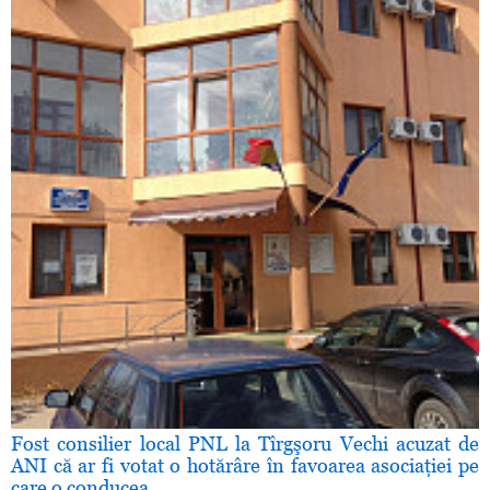
Fost consilier local PNL la Tîrgşoru Vechi acuzat de
ANI că ar fi votat o hotărâre în favoarea asociaţiei pe
care o conducea