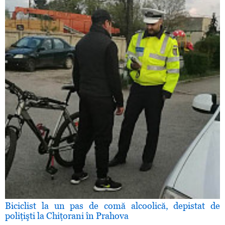
Biciclist la un pas de comă alcoolică, depistat de
poliţişti la Chiţorani în Prahova