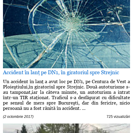
Accident în lanţ pe DN1, în giratoriul spre Strejnic
Un accident în lanţ a avut loc pe DN1, pe Centura de Vest a
Ploieştiului,în giratoriul spre Strejnic. Două autoturisme s-
au tamponat,iar la câteva minute, un autoturism a intrat
într-un TIR staţionat. Traficul s-a desfăşurat cu dificultate
pe sensul de mers spre Bucureşti, dar din fericire, nicio
persoană nu a fost rănită în accident. ...
(2 octombrie 2017)
725 vizualizări