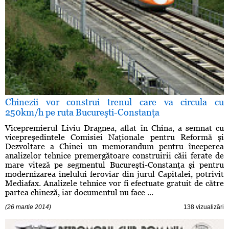
Chinezii vor construi trenul care va circula cu
250km/h pe ruta Bucureşti-Constanţa
Vicepremierul Liviu Dragnea, aflat în China, a semnat cu
vicepreşedintele Comisiei Naţionale pentru Reformă şi
Dezvoltare a Chinei un memorandum pentru începerea
analizelor tehnice premergătoare construirii căii ferate de
mare viteză pe segmentul Bucureşti-Constanţa şi pentru
modernizarea inelului feroviar din jurul Capitalei, potrivit
Mediafax. Analizele tehnice vor fi efectuate gratuit de către
partea chineză, iar documentul nu face ...
(26 martie 2014)
138 vizualizări