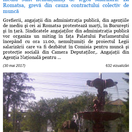
Romatsa, grevă din cauza contractului colectiv de
muncă
Grefierii, angajaţii din administraţia publică, din agenţiile
de mediu şi cei ai Romatsa protestează marţi, în Bucureşti
şi în ţară. Sindicatele angajaţilor din administraţia publică
vor organiza un miting în faţa Palatului Parlamentului
începând cu ora 11.00, nemulţumiţi de proiectul Legii
salarizării care va fi dezbătut în Comisia pentru muncă şi
protecţie socială din Camera Deputaţilor,. Angajaţii din
Agenţia Naţională pentru ...
(30 mai 2017)
632 vizualizări