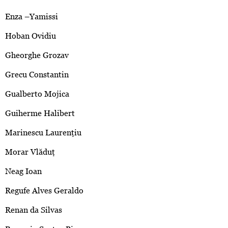
Enza –Yamissi
Hoban Ovidiu
Gheorghe Grozav
Grecu Constantin
Gualberto Mojica
Guiherme Halibert
Marinescu Laurenţiu
Morar Vlăduţ
Neag Ioan
Regufe Alves Geraldo
Renan da Silvas